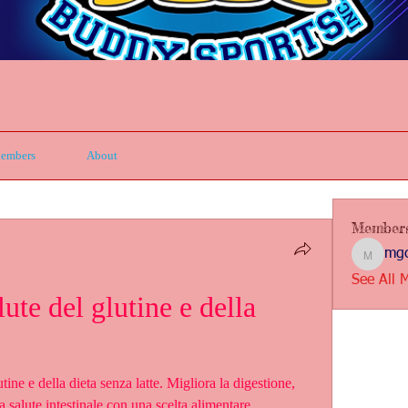
embers
About
Member
mgc
mgcbsin
See All 
ute del glutine e della 
utine e della dieta senza latte. Migliora la digestione, 
 salute intestinale con una scelta alimentare 