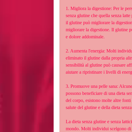
1. Migliora la digestione: Per le pers
senza glutine che quella senza latte 
il glutine può migliorare la digestion
migliorare la digestione. Il glutine 
e dolore addominale.
2. Aumenta l'energia: Molti individui
eliminato il glutine dalla propria al
sensibilità al glutine può causare af
aiutare a ripristinare i livelli di energ
3. Promuove una pelle sana: Alcune 
possono beneficiare di una dieta sen
del corpo, esistono molte altre fonti
salute del glutine e della dieta senza
La dieta senza glutine e senza lattic
mondo. Molti individui scelgono di e