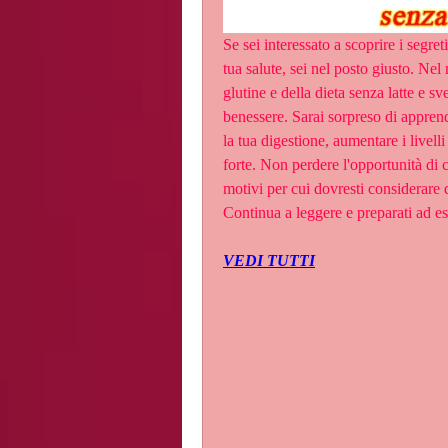
Se sei interessato a scoprire i segret
tua salute, sei nel posto giusto. Nel
glutine e della dieta senza latte e s
benessere. Sarai sorpreso di appren
la tua digestione, aumentare i livel
forte. Non perdere l'opportunità di co
motivi per cui dovresti considerare di
Continua a leggere e preparati ad es
VEDI TUTTI