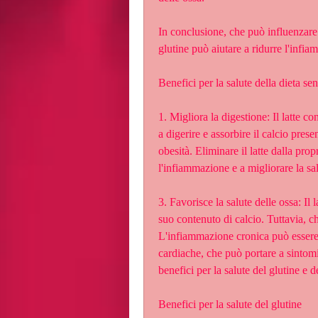
In conclusione, che può influenzare 
glutine può aiutare a ridurre l'infia
Benefici per la salute della dieta sen
1. Migliora la digestione: Il latte co
a digerire e assorbire il calcio present
obesità. Eliminare il latte dalla pro
l'infiammazione e a migliorare la sa
3. Favorisce la salute delle ossa: Il l
suo contenuto di calcio. Tuttavia, 
L'infiammazione cronica può essere l
cardiache, che può portare a sintomi
benefici per la salute del glutine e de
Benefici per la salute del glutine