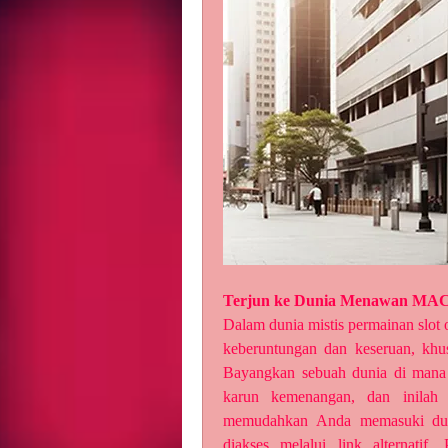
Terjun ke Dunia Menawan MA
Dalam dunia mistis permainan slo
keberuntungan dan keseruan, khu
Bayangkan sebuah dunia di mana 
karun kemenangan, dan inilah
memudahkan Anda memasuki dunia
diakses melalui link alternatif.