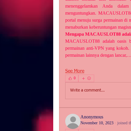
menenggelamkan Anda dalam 
menguntungkan. MACAUSLOT88 buka
portal menuju surga permainan di m
menaburkan keberuntungan magisn
Mengapa MACAUSLOT88 adalah D
MACAUSLOT88 adalah oasis bag
permainan anti-VPN yang kokoh. I
permainan lainnya dengan lancar,
See More
0
Write a comment...
Anonymous
November 10, 2023
·
joined t