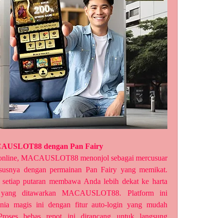
CAUSLOT88 dengan Pan Fairy
t online, MACAUSLOT88 menonjol sebagai mercusuar 
susnya dengan permainan Pan Fairy yang memikat. 
setiap putaran membawa Anda lebih dekat ke harta 
 yang ditawarkan MACAUSLOT88. Platform ini 
 magis ini dengan fitur auto-login yang mudah 
 Proses bebas repot ini dirancang untuk langsung 