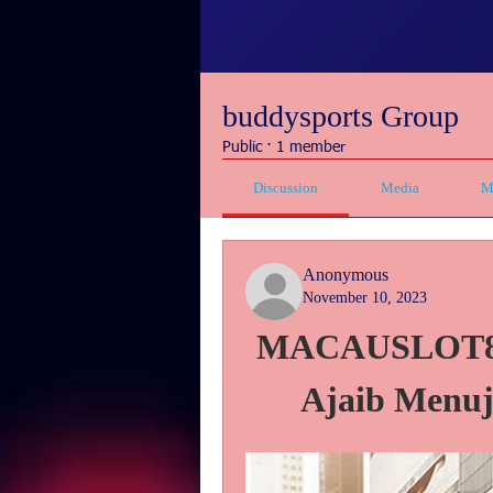
buddysports Group
Public
·
1 member
Discussion
Media
M
Anonymous
November 10, 2023
MACAUSLOT88: 
Ajaib Menu