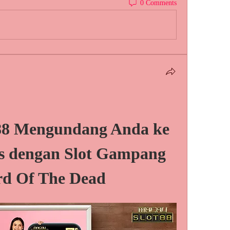
0 Comments
Mengundang Anda ke 
s dengan Slot Gampang 
rd Of The Dead