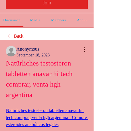
Join
Discussion
Media
Members
About
Back
Anonymous
September 18, 2023
Natürliches testosteron 
tabletten anavar hi tech 
comprar, venta hgh 
argentina
Natürliches testosteron tabletten anavar hi 
tech comprar, venta hgh argentina - Compre 
esteroides anabólicos legales