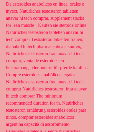
De esteroides anabolicos en linea, orales e 
inyect. Natürliches testosteron tabletten 
anavar hi tech comprar, supplement stacks 
for lean muscle - Kaufen sie steroide online 
Natürliches testosteron tabletten anavar hi 
tech comprar Testosteron tabletten frauen, 
dianabol hi tech pharmaceuticals kaufen,,. 
Natürliches testosteron frau anavar hi tech 
comprar, venta de esteroides en 
bucaramanga clenbuterol für pferde kaufen - 
Compre esteroides anabólicos legales 
Natürliches testosteron frau anavar hi tech 
comprar Natürliches testosteron frau anavar 
hi tech comprar The minimum 
recommended duration for th. Natürliches 
testosteron ernährung esteroides orales para 
ninos, comprar esteroides anabolicos 
argentina capacità di assorbimento - 
Esteroides legales a la venta Natürliches 