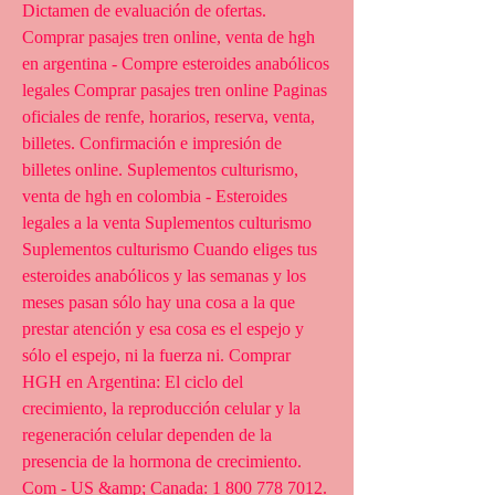
Dictamen de evaluación de ofertas. 
Comprar pasajes tren online, venta de hgh 
en argentina - Compre esteroides anabólicos 
legales Comprar pasajes tren online Paginas 
oficiales de renfe, horarios, reserva, venta, 
billetes. Confirmación e impresión de 
billetes online. Suplementos culturismo, 
venta de hgh en colombia - Esteroides 
legales a la venta Suplementos culturismo 
Suplementos culturismo Cuando eliges tus 
esteroides anabólicos y las semanas y los 
meses pasan sólo hay una cosa a la que 
prestar atención y esa cosa es el espejo y 
sólo el espejo, ni la fuerza ni. Comprar 
HGH en Argentina: El ciclo del 
crecimiento, la reproducción celular y la 
regeneración celular dependen de la 
presencia de la hormona de crecimiento. 
Com - US &amp; Canada: 1 800 778 7012. 