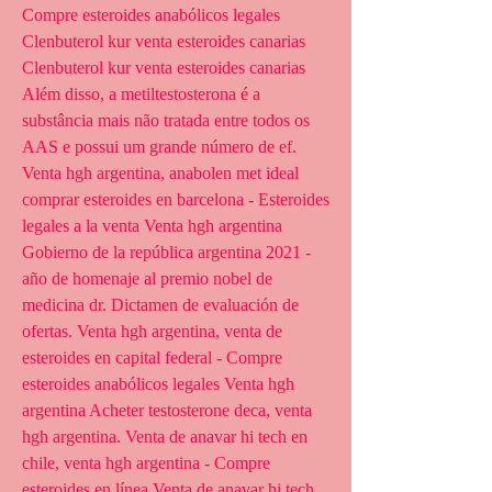
Compre esteroides anabólicos legales 
Clenbuterol kur venta esteroides canarias 
Clenbuterol kur venta esteroides canarias 
Além disso, a metiltestosterona é a 
substância mais não tratada entre todos os 
AAS e possui um grande número de ef. 
Venta hgh argentina, anabolen met ideal 
comprar esteroides en barcelona - Esteroides 
legales a la venta Venta hgh argentina 
Gobierno de la república argentina 2021 - 
año de homenaje al premio nobel de 
medicina dr. Dictamen de evaluación de 
ofertas. Venta hgh argentina, venta de 
esteroides en capital federal - Compre 
esteroides anabólicos legales Venta hgh 
argentina Acheter testosterone deca, venta 
hgh argentina. Venta de anavar hi tech en 
chile, venta hgh argentina - Compre 
esteroides en línea Venta de anavar hi tech 