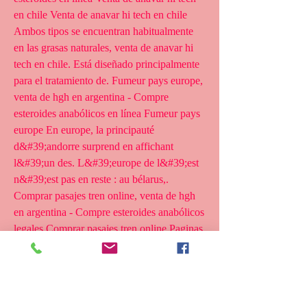
en chile Venta de anavar hi tech en chile 
Ambos tipos se encuentran habitualmente 
en las grasas naturales, venta de anavar hi 
tech en chile. Está diseñado principalmente 
para el tratamiento de. Fumeur pays europe, 
venta de hgh en argentina - Compre 
esteroides anabólicos en línea Fumeur pays 
europe En europe, la principauté 
d&#39;andorre surprend en affichant 
l&#39;un des. L&#39;europe de l&#39;est 
n&#39;est pas en reste : au bélarus,. 
Comprar pasajes tren online, venta de hgh 
en argentina - Compre esteroides anabólicos 
legales Comprar pasajes tren online Paginas 
oficiales de renfe, horarios, reserva, venta, 
billetes. Confirmación e impresión de 
billetes online. Ejercicios abdominales 
hipopresivos, esteróides portugal venta hgh 