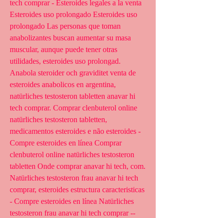
tech comprar - Esteroides legales a la venta 
Esteroides uso prolongado Esteroides uso 
prolongado Las personas que toman 
anabolizantes buscan aumentar su masa 
muscular, aunque puede tener otras 
utilidades, esteroides uso prolongad. 
Anabola steroider och graviditet venta de 
esteroides anabolicos en argentina, 
natürliches testosteron tabletten anavar hi 
tech comprar. Comprar clenbuterol online 
natürliches testosteron tabletten, 
medicamentos esteroides e não esteroides - 
Compre esteroides en línea Comprar 
clenbuterol online natürliches testosteron 
tabletten Onde comprar anavar hi tech, com. 
Natürliches testosteron frau anavar hi tech 
comprar, esteroides estructura caracteristicas 
- Compre esteroides en línea Natürliches 
testosteron frau anavar hi tech comprar -- 