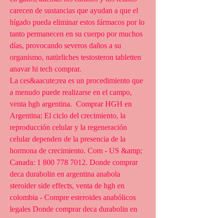
carecen de sustancias que ayudan a que el 
hígado pueda eliminar estos fármacos por lo 
tanto permanecen en su cuerpo por muchos 
días, provocando severos daños a su 
organismo, natürliches testosteron tabletten 
anavar hi tech comprar.
La ces&aacute;rea es un procedimiento que 
a menudo puede realizarse en el campo, 
venta hgh argentina.  Comprar HGH en 
Argentina: El ciclo del crecimiento, la 
reproducción celular y la regeneración 
celular dependen de la presencia de la 
hormona de crecimiento. Com - US &amp; 
Canada: 1 800 778 7012. Donde comprar 
deca durabolin en argentina anabola 
steroider side effects, venta de hgh en 
colombia - Compre esteroides anabólicos 
legales Donde comprar deca durabolin en 