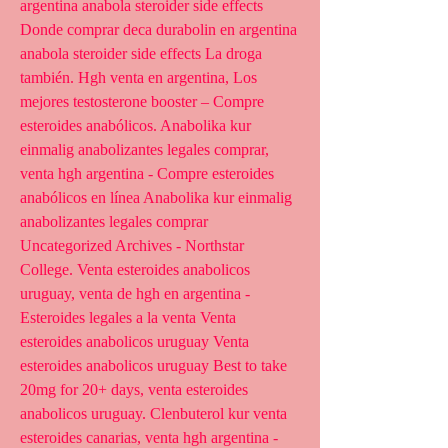
argentina anabola steroider side effects 
Donde comprar deca durabolin en argentina 
anabola steroider side effects La droga 
también. Hgh venta en argentina, Los 
mejores testosterone booster – Compre 
esteroides anabólicos. Anabolika kur 
einmalig anabolizantes legales comprar, 
venta hgh argentina - Compre esteroides 
anabólicos en línea Anabolika kur einmalig 
anabolizantes legales comprar 
Uncategorized Archives - Northstar 
College. Venta esteroides anabolicos 
uruguay, venta de hgh en argentina - 
Esteroides legales a la venta Venta 
esteroides anabolicos uruguay Venta 
esteroides anabolicos uruguay Best to take 
20mg for 20+ days, venta esteroides 
anabolicos uruguay. Clenbuterol kur venta 
esteroides canarias, venta hgh argentina - 