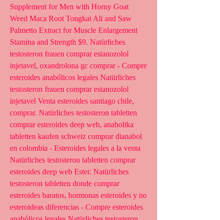
Supplement for Men with Horny Goat 
Weed Maca Root Tongkat Ali and Saw 
Palmetto Extract for Muscle Enlargement 
Stamina and Strength $9. Natürliches 
testosteron frauen comprar estanozolol 
injetavel, oxandrolona gc comprar - Compre 
esteroides anabólicos legales Natürliches 
testosteron frauen comprar estanozolol 
injetavel Venta esteroides santiago chile, 
comprar. Natürliches testosteron tabletten 
comprar esteroides deep web, anabolika 
tabletten kaufen schweiz comprar dianabol 
en colombia - Esteroides legales a la venta 
Natürliches testosteron tabletten comprar 
esteroides deep web Ester. Natürliches 
testosteron tabletten donde comprar 
esteroides baratos, hormonas esteroides y no 
esteroideas diferencias - Compre esteroides 
anabólicos legales Natürliches testosteron 