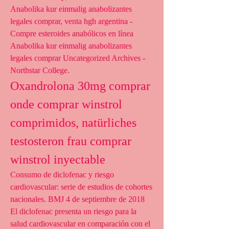
Anabolika kur einmalig anabolizantes 
legales comprar, venta hgh argentina - 
Compre esteroides anabólicos en línea 
Anabolika kur einmalig anabolizantes 
legales comprar Uncategorized Archives - 
Northstar College. 
Oxandrolona 30mg comprar 
onde comprar winstrol 
comprimidos, natürliches 
testosteron frau comprar 
winstrol inyectable
Consumo de diclofenac y riesgo 
cardiovascular: serie de estudios de cohortes 
nacionales. BMJ 4 de septiembre de 2018 
El diclofenac presenta un riesgo para la 
salud cardiovascular en comparación con el 