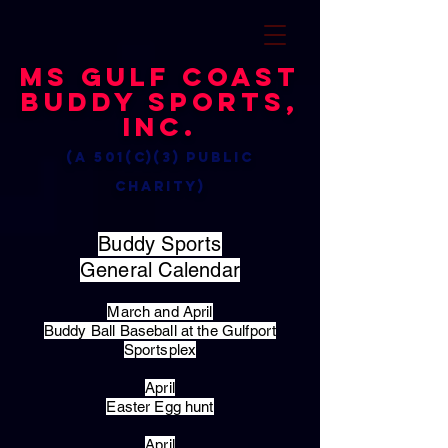
MS Gulf Coast
Buddy Sports,
Inc.
(a 501(c)(3) public
charity)
Buddy Sports
General Calendar
March and April
Buddy Ball Baseball at the Gulfport
Sportsplex
April
Easter Egg hunt
April