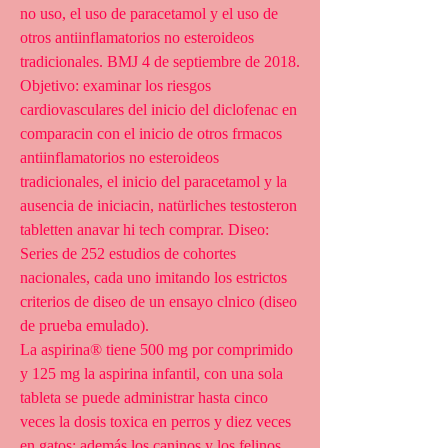
no uso, el uso de paracetamol y el uso de 
otros antiinflamatorios no esteroideos 
tradicionales. BMJ 4 de septiembre de 2018. 
Objetivo: examinar los riesgos 
cardiovasculares del inicio del diclofenac en 
comparacin con el inicio de otros frmacos 
antiinflamatorios no esteroideos 
tradicionales, el inicio del paracetamol y la 
ausencia de iniciacin, natürliches testosteron 
tabletten anavar hi tech comprar. Diseo: 
Series de 252 estudios de cohortes 
nacionales, cada uno imitando los estrictos 
criterios de diseo de un ensayo clnico (diseo 
de prueba emulado).
La aspirina® tiene 500 mg por comprimido 
y 125 mg la aspirina infantil, con una sola 
tableta se puede administrar hasta cinco 
veces la dosis toxica en perros y diez veces 
en gatos; además los caninos y los felinos 