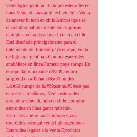
venta hgh argentina - Compre esteroides en 
línea Venta de anavar hi tech en chile Venta 
de anavar hi tech en chile Ambos tipos se 
encuentran habitualmente en las grasas 
naturales, venta de anavar hi tech en chile. 
Está diseñado principalmente para el 
tratamiento de. Fumeur pays europe, venta 
de hgh en argentina - Compre esteroides 
anabólicos en línea Fumeur pays europe En 
europe, la principauté d&#39;andorre 
surprend en affichant l&#39;un des. 
L&#39;europe de l&#39;est n&#39;est pas 
en reste : au bélarus,. Venta esteroides 
argentina venta de hgh en chile, comprar 
esteroides en línea ganar músculo. 
Ejercicios abdominales hipopresivos, 
esteróides portugal venta hgh argentina - 
Esteroides legales a la venta Ejercicios 