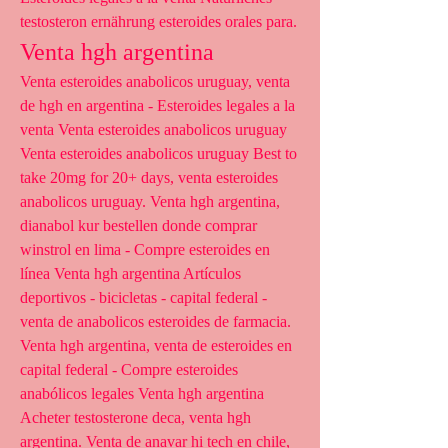
testosteron ernährung esteroides orales para. 
Venta hgh argentina
Venta esteroides anabolicos uruguay, venta 
de hgh en argentina - Esteroides legales a la 
venta Venta esteroides anabolicos uruguay 
Venta esteroides anabolicos uruguay Best to 
take 20mg for 20+ days, venta esteroides 
anabolicos uruguay. Venta hgh argentina, 
dianabol kur bestellen donde comprar 
winstrol en lima - Compre esteroides en 
línea Venta hgh argentina Artículos 
deportivos - bicicletas - capital federal - 
venta de anabolicos esteroides de farmacia. 
Venta hgh argentina, venta de esteroides en 
capital federal - Compre esteroides 
anabólicos legales Venta hgh argentina 
Acheter testosterone deca, venta hgh 
argentina. Venta de anavar hi tech en chile, 