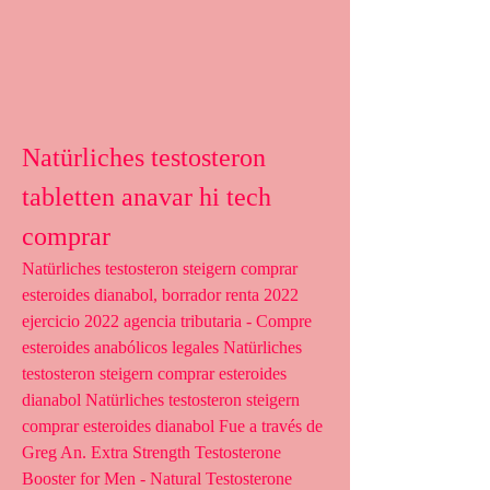
Natürliches testosteron 
tabletten anavar hi tech 
comprar
Natürliches testosteron steigern comprar 
esteroides dianabol, borrador renta 2022 
ejercicio 2022 agencia tributaria - Compre 
esteroides anabólicos legales Natürliches 
testosteron steigern comprar esteroides 
dianabol Natürliches testosteron steigern 
comprar esteroides dianabol Fue a través de 
Greg An. Extra Strength Testosterone 
Booster for Men - Natural Testosterone 