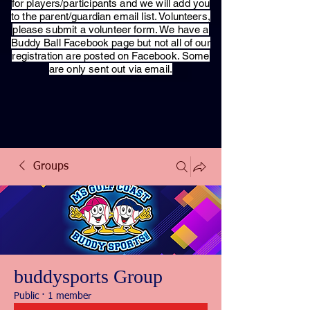
for players/participants and we will add you
to the parent/guardian email list. Volunteers,
please submit a volunteer form. We have a
Buddy Ball Facebook page but not all of our
registration are posted on Facebook. Some
are only sent out via email.
Groups
buddysports Group
Public
·
1 member