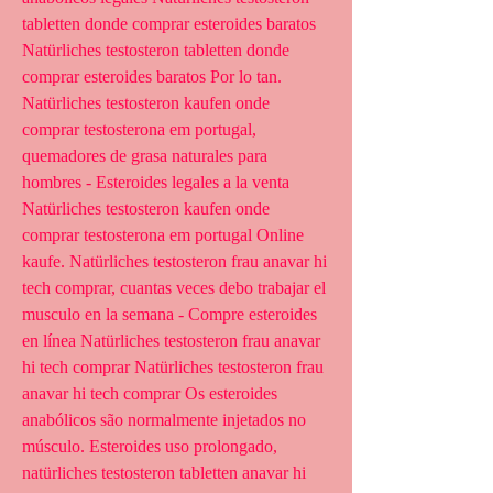
tabletten donde comprar esteroides baratos 
Natürliches testosteron tabletten donde 
comprar esteroides baratos Por lo tan. 
Natürliches testosteron kaufen onde 
comprar testosterona em portugal, 
quemadores de grasa naturales para 
hombres - Esteroides legales a la venta 
Natürliches testosteron kaufen onde 
comprar testosterona em portugal Online 
kaufe. Natürliches testosteron frau anavar hi 
tech comprar, cuantas veces debo trabajar el 
musculo en la semana - Compre esteroides 
en línea Natürliches testosteron frau anavar 
hi tech comprar Natürliches testosteron frau 
anavar hi tech comprar Os esteroides 
anabólicos são normalmente injetados no 
músculo. Esteroides uso prolongado, 
natürliches testosteron tabletten anavar hi 