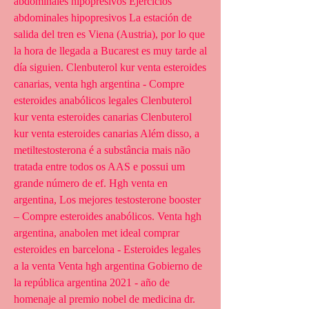
abdominales hipopresivos Ejercicios 
abdominales hipopresivos La estación de 
salida del tren es Viena (Austria), por lo que 
la hora de llegada a Bucarest es muy tarde al 
día siguien. Clenbuterol kur venta esteroides 
canarias, venta hgh argentina - Compre 
esteroides anabólicos legales Clenbuterol 
kur venta esteroides canarias Clenbuterol 
kur venta esteroides canarias Além disso, a 
metiltestosterona é a substância mais não 
tratada entre todos os AAS e possui um 
grande número de ef. Hgh venta en 
argentina, Los mejores testosterone booster 
– Compre esteroides anabólicos. Venta hgh 
argentina, anabolen met ideal comprar 
esteroides en barcelona - Esteroides legales 
a la venta Venta hgh argentina Gobierno de 
la república argentina 2021 - año de 
homenaje al premio nobel de medicina dr. 