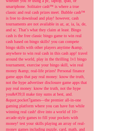
whether you’re using a pc, laptop, ipad, or 
smartphone. Solitaire cash™ is where a true 
classic and real cash prizes meet. Bubble cash™ 
is free to download and play! however, cash 
tournaments are not available in az, ar, ia, la, de, 
and sc. That’s what they claim at least. Bingo 
cash is the free classic bingo game to win real 
cash based on bingo skills! you can compete 
bingo skills with other players anytime &amp; 
anywhere to win real cash in this cash app! travel 
around the world, play in the thrilling 1v1 bingo 
tournament, exercise your bingo skill, win real 
money &amp; real-life prizes! Personal finance 
game apps that pay real money: know the truth, 
not the hype advertiser disclosure game apps that 
pay real money: know the truth, not the hype 
you&#39;ll make tiny sums at best, and. 
&quot;pocket7games—the premier all-in-one 
gaming platform where you can have fun while 
winning real cash! dive into a world of 10+ 
arcade-style games to fill your pockets with 
money! test your skills playing an array of real-
money games including puzzle, card, math, and 