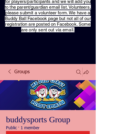
for players/participants and we will add you
to the parent/guardian email list. Volunteers,
please submit a volunteer form. We have a
Buddy Ball Facebook page but not all of our
registration are posted on Facebook. Some
are only sent out via email.
Groups
buddysports Group
Public
·
1 member