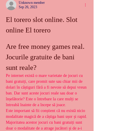
Unknown member
Sep 26, 2023
El torero slot online. Slot 
online El torero
Are free money games real. 
Jocurile gratuite de bani 
sunt reale?
Pe internet există o mare varietate de jocuri cu 
bani gratuiți, care promit sute sau chiar mii de 
dolari în câștiguri fără a fi nevoie să depui vreun 
ban. Dar sunt aceste jocuri reale sau doar o 
înșelătorie? Este o întrebare la care mulți se 
întreabă înainte de a începe să joace.
Este important să fii conștient că nu există nicio 
modalitate magică de a câștiga bani ușor și rapid. 
Majoritatea acestor jocuri cu bani gratuiți sunt 
doar o modalitate de a atrage jucători și de a-i 