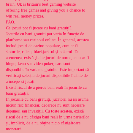
brain. Uk is britain’s best gaming website 
offering free games and giving you a chance to 
win real money prizes. 
FAQ.
Ce jocuri pot fi jucate cu bani gratuiți?.
Jocurile cu bani gratuiți pot varia în funcție de 
platforma sau cazinoul online. În general, acestea 
includ jocuri de cazino populare, cum ar fi 
sloturile, ruleta, blackjack-ul și pokerul. De 
asemenea, există și alte jocuri de noroc, cum ar fi 
bingo, keno sau video poker, care sunt 
disponibile în variante gratuite. Este important să 
verificați selecția de jocuri disponibile înainte de 
a începe să jucați.
Există riscul de a pierde bani reali în jocurile cu 
bani gratuiți?.
În jocurile cu bani gratuiți, jucătorii nu își asumă 
niciun risc financiar, deoarece nu sunt necesare 
depuneri sau investiții. Cu toate acestea, există 
riscul de a nu câștiga bani reali în urma parierilor 
și, implicit, de a nu obține nicio câștigătoare 
monetară.