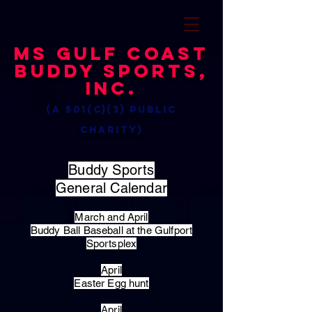
MS Gulf Coast
Buddy Sports,
Inc.
(a 501(c)(3) public
charity)
Buddy Sports
General Calendar
March and April
Buddy Ball Baseball at the Gulfport
Sportsplex
April
Easter Egg hunt
April