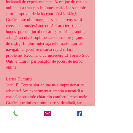
încântată de experiența mea. Acest joc de cazino 
online m-a transpus în lumea coridelor spaniole 
și m-a captivat de la început până la sfârșit. 
Grafica este uimitoare, iar sunetele reușesc să 
creeze o atmosferă autentică. Caracteristicile 
bonus, precum jocul de cărți și rotirile gratuite, 
adaugă un nivel suplimentar de emoție și șanse 
de câștig. În plus, interfața este foarte ușor de 
navigat, iar jocul se încarcă rapid și fără 
probleme. Recomand cu încredere El Torero Slot 
Online tuturor pasionaților de jocuri de noroc 
online!
Larisa Dumitru
Jocul El Torero slot online m-a impresionat cu 
adevărat! Am experimentat emoția autentică a 
coridelor spaniole chiar din confortul casei mele. 
Grafica jocului este uimitoare și detaliată, iar 
sunetele m-au transportat în mijlocul arenei. 
Funcțiile bonus și rotirile gratuite mi-au oferit o 
mulțime de oportunități de câștig, iar RTP-ul 
ridicat m-a încântat. Este un joc captivant și 
distractiv, perfect pentru cei care își doresc o 