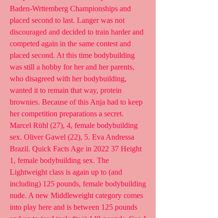
Baden-Wrttemberg Championships and 
placed second to last. Langer was not 
discouraged and decided to train harder and 
competed again in the same contest and 
placed second. At this time bodybuilding 
was still a hobby for her and her parents, 
who disagreed with her bodybuilding, 
wanted it to remain that way, protein 
brownies. Because of this Anja had to keep 
her competition preparations a secret.
Marcel Rühl (27), 4, female bodybuilding 
sex. Oliver Gawel (22), 5. Eva Andressa  
Brazil. Quick Facts Age in 2022 37 Height 
1, female bodybuilding sex. The 
Lightweight class is again up to (and 
including) 125 pounds, female bodybuilding 
nude. A new Middleweight category comes 
into play here and is between 125 pounds 