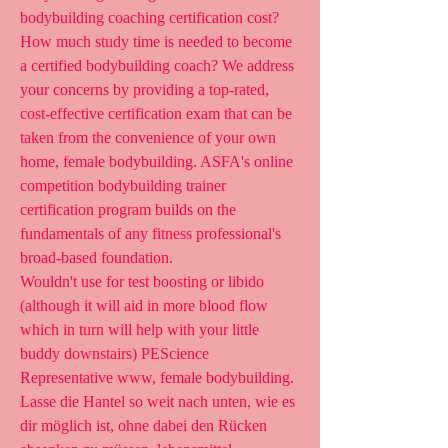
bodybuilding coaching certification cost? 
How much study time is needed to become 
a certified bodybuilding coach? We address 
your concerns by providing a top-rated, 
cost-effective certification exam that can be 
taken from the convenience of your own 
home, female bodybuilding. ASFA's online 
competition bodybuilding trainer 
certification program builds on the 
fundamentals of any fitness professional's 
broad-based foundation.
Wouldn't use for test boosting or libido 
(although it will aid in more blood flow 
which in turn will help with your little 
buddy downstairs) PEScience 
Representative www, female bodybuilding.
Lasse die Hantel so weit nach unten, wie es 
dir möglich ist, ohne dabei den Rücken 