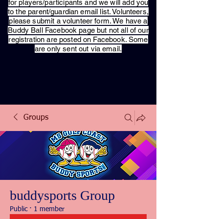
for players/participants and we will add you
to the parent/guardian email list. Volunteers,
please submit a volunteer form. We have a
Buddy Ball Facebook page but not all of our
registration are posted on Facebook. Some
are only sent out via email.
Groups
buddysports Group
Public
·
1 member