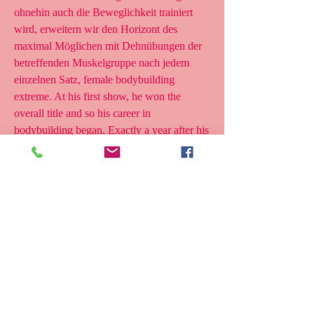
ohnehin auch die Beweglichkeit trainiert 
wird, erweitern wir den Horizont des 
maximal Möglichen mit Dehnübungen der 
betreffenden Muskelgruppe nach jedem 
einzelnen Satz, female bodybuilding 
extreme. At his first show, he won the 
overall title and so his career in 
bodybuilding began. Exactly a year after his 
first competition, Seid went on to win the Jr, 
female bodybuilding porn.
Female bodybuilding, bestellen legal 
anaboles steroid bodybuilding-
ergänzungsmittel..  Competing at 165 on her 
5’5″ frame, she gives herself an extra ten 
pounds in the off-season. Justin725 ‎, 08-23-
2023 04:51 PM. In this particular plan 
cardio will be performed in the morning on 