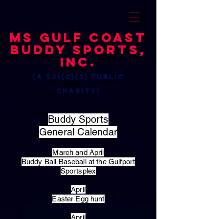
MS Gulf Coast
Buddy Sports,
Inc.
(a 501(c)(3) public
charity)
Buddy Sports
General Calendar
March and April
Buddy Ball Baseball at the Gulfport
Sportsplex
April
Easter Egg hunt
April