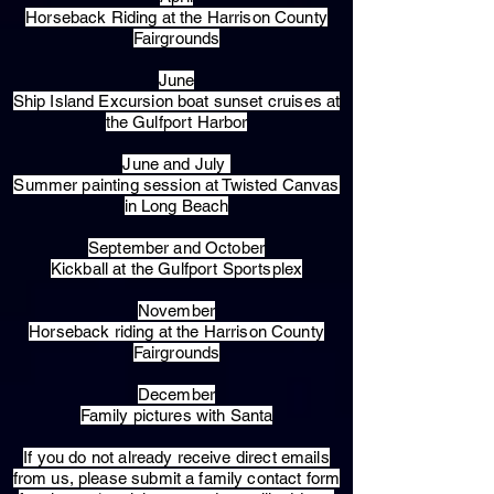
Horseback Riding at the Harrison County
Fairgrounds
June
Ship Island Excursion boat sunset cruises at
the Gulfport Harbor
June and July
Summer painting session at Twisted Canvas
in Long Beach
September and October
Kickball at the Gulfport Sportsplex
November
Horseback riding at the Harrison County
Fairgrounds
December
Family pictures with Santa
​If you do not already receive direct emails
from us, please submit a family contact form