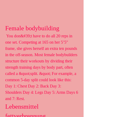
Female bodybuilding
 You don&#39;t have to do all 20 reps in 
one set. Competing at 165 on her 5’5″ 
frame, she gives herself an extra ten pounds 
in the off-season. Most female bodybuilders 
structure their workouts by dividing their 
strength training days by body part, often 
called a &quot;split. &quot; For example, a 
common 5-day split could look like this: 
Day 1: Chest Day 2: Back Day 3: 
Shoulders Day 4: Legs Day 5: Arms Days 6 
and 7: Rest. 
Lebensmittel 
fettverbrennung