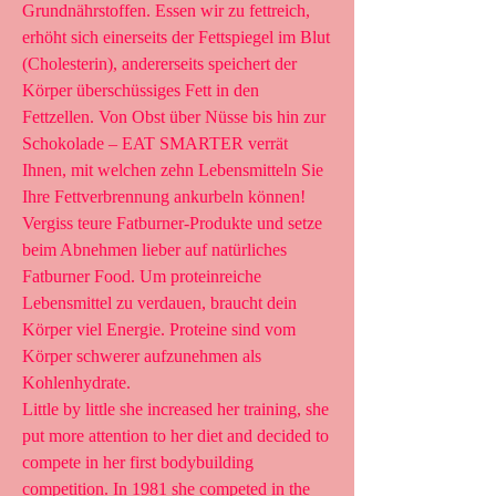
Grundnährstoffen. Essen wir zu fettreich, 
erhöht sich einerseits der Fettspiegel im Blut 
(Cholesterin), andererseits speichert der 
Körper überschüssiges Fett in den 
Fettzellen. Von Obst über Nüsse bis hin zur 
Schokolade – EAT SMARTER verrät 
Ihnen, mit welchen zehn Lebensmitteln Sie 
Ihre Fettverbrennung ankurbeln können! 
Vergiss teure Fatburner-Produkte und setze 
beim Abnehmen lieber auf natürliches 
Fatburner Food. Um proteinreiche 
Lebensmittel zu verdauen, braucht dein 
Körper viel Energie. Proteine sind vom 
Körper schwerer aufzunehmen als 
Kohlenhydrate. 
Little by little she increased her training, she 
put more attention to her diet and decided to 
compete in her first bodybuilding 
competition. In 1981 she competed in the 