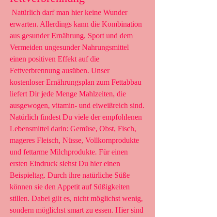
 Natürlich darf man hier keine Wunder 
erwarten. Allerdings kann die Kombination 
aus gesunder Ernährung, Sport und dem 
Vermeiden ungesunder Nahrungsmittel 
einen positiven Effekt auf die 
Fettverbrennung ausüben. Unser 
kostenloser Ernährungsplan zum Fettabbau 
liefert Dir jede Menge Mahlzeiten, die 
ausgewogen, vitamin- und eiweißreich sind. 
Natürlich findest Du viele der empfohlenen 
Lebensmittel darin: Gemüse, Obst, Fisch, 
mageres Fleisch, Nüsse, Vollkornprodukte 
und fettarme Milchprodukte. Für einen 
ersten Eindruck siehst Du hier einen 
Beispieltag. Durch ihre natürliche Süße 
können sie den Appetit auf Süßigkeiten 
stillen. Dabei gilt es, nicht möglichst wenig, 
sondern möglichst smart zu essen. Hier sind 