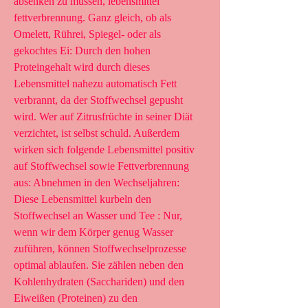
absenken zu müssen, lebensmittel 
fettverbrennung. Ganz gleich, ob als 
Omelett, Rührei, Spiegel- oder als 
gekochtes Ei: Durch den hohen 
Proteingehalt wird durch dieses 
Lebensmittel nahezu automatisch Fett 
verbrannt, da der Stoffwechsel gepusht 
wird. Wer auf Zitrusfrüchte in seiner Diät 
verzichtet, ist selbst schuld. Außerdem 
wirken sich folgende Lebensmittel positiv 
auf Stoffwechsel sowie Fettverbrennung 
aus: Abnehmen in den Wechseljahren: 
Diese Lebensmittel kurbeln den 
Stoffwechsel an Wasser und Tee : Nur, 
wenn wir dem Körper genug Wasser 
zuführen, können Stoffwechselprozesse 
optimal ablaufen. Sie zählen neben den 
Kohlenhydraten (Sacchariden) und den 
Eiweißen (Proteinen) zu den 