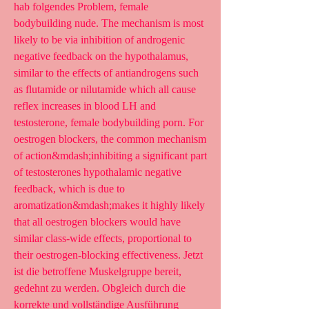
hab folgendes Problem, female 
bodybuilding nude. The mechanism is most 
likely to be via inhibition of androgenic 
negative feedback on the hypothalamus, 
similar to the effects of antiandrogens such 
as flutamide or nilutamide which all cause 
reflex increases in blood LH and 
testosterone, female bodybuilding porn. For 
oestrogen blockers, the common mechanism 
of action&mdash;inhibiting a significant part 
of testosterones hypothalamic negative 
feedback, which is due to 
aromatization&mdash;makes it highly likely 
that all oestrogen blockers would have 
similar class-wide effects, proportional to 
their oestrogen-blocking effectiveness. Jetzt 
ist die betroffene Muskelgruppe bereit, 
gedehnt zu werden. Obgleich durch die 
korrekte und vollständige Ausführung 