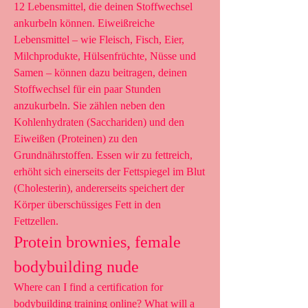
12 Lebensmittel, die deinen Stoffwechsel 
ankurbeln können. Eiweißreiche 
Lebensmittel – wie Fleisch, Fisch, Eier, 
Milchprodukte, Hülsenfrüchte, Nüsse und 
Samen – können dazu beitragen, deinen 
Stoffwechsel für ein paar Stunden 
anzukurbeln. Sie zählen neben den 
Kohlenhydraten (Sacchariden) und den 
Eiweißen (Proteinen) zu den 
Grundnährstoffen. Essen wir zu fettreich, 
erhöht sich einerseits der Fettspiegel im Blut 
(Cholesterin), andererseits speichert der 
Körper überschüssiges Fett in den 
Fettzellen. 
Protein brownies, female 
bodybuilding nude
Where can I find a certification for 
bodybuilding training online? What will a 