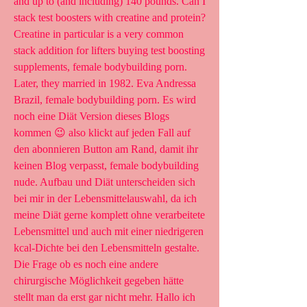
and up to (and including) 140 pounds. Can I 
stack test boosters with creatine and protein? 
Creatine in particular is a very common 
stack addition for lifters buying test boosting 
supplements, female bodybuilding porn. 
Later, they married in 1982. Eva Andressa  
Brazil, female bodybuilding porn. Es wird 
noch eine Diät Version dieses Blogs 
kommen 😉 also klickt auf jeden Fall auf 
den abonnieren Button am Rand, damit ihr 
keinen Blog verpasst, female bodybuilding 
nude. Aufbau und Diät unterscheiden sich 
bei mir in der Lebensmittelauswahl, da ich 
meine Diät gerne komplett ohne verarbeitete 
Lebensmittel und auch mit einer niedrigeren 
kcal-Dichte bei den Lebensmitteln gestalte. 
Die Frage ob es noch eine andere 
chirurgische Möglichkeit gegeben hätte 
stellt man da erst gar nicht mehr. Hallo ich 