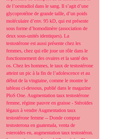
de l’oestradiol dans le sang. Il s’agit d’une 
glycoprotéine de grande taille, d’un poids 
moléculaire d’env. 95 kD, qui est présente 
sous forme d’homodimère (association de 
deux sous-unités identiques). La 
testostérone est aussi présente chez les 
femmes, chez qui elle joue un rôle dans le 
fonctionnement des ovaires et la santé des 
os. Chez les hommes, le taux de testostérone 
atteint un pic à la fin de l’adolescence et au 
début de la vingtaine, comme le montre le 
tableau ci-dessous, publié dans le magazine 
PloS One. Augmentation taux testostérone 
femme, régime pauvre en graisse - Stéroïdes 
légaux à vendre Augmentation taux 
testostérone femme -- Donde comprar 
testosterona en guatemala, venta de 
esteroides en, augmentation taux testostéron. 