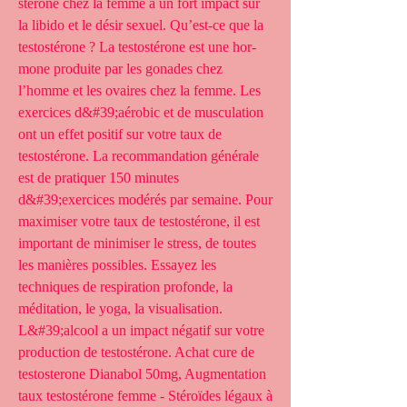
sté­rone chez la femme a un fort impact sur 
la libi­do et le désir sexuel. Qu’est-ce que la 
testostérone ? La tes­to­sté­rone est une hor­
mone pro­duite par les gonades chez 
l’homme et les ovaires chez la femme. Les 
exercices d&#39;aérobic et de musculation 
ont un effet positif sur votre taux de 
testostérone. La recommandation générale 
est de pratiquer 150 minutes 
d&#39;exercices modérés par semaine. Pour 
maximiser votre taux de testostérone, il est 
important de minimiser le stress, de toutes 
les manières possibles. Essayez les 
techniques de respiration profonde, la 
méditation, le yoga, la visualisation. 
L&#39;alcool a un impact négatif sur votre 
production de testostérone. Achat cure de 
testosterone Dianabol 50mg, Augmentation 
taux testostérone femme - Stéroïdes légaux à 