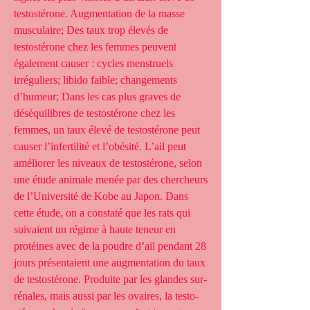
testostérone. Augmentation de la masse 
musculaire; Des taux trop élevés de 
testostérone chez les femmes peuvent 
également causer : cycles menstruels 
irréguliers; libido faible; changements 
d’humeur; Dans les cas plus graves de 
déséquilibres de testostérone chez les 
femmes, un taux élevé de testostérone peut 
causer l’infertilité et l’obésité. L’ail peut 
améliorer les niveaux de testostérone, selon 
une étude animale menée par des chercheurs 
de l’Université de Kobe au Japon. Dans 
cette étude, on a constaté que les rats qui 
suivaient un régime à haute teneur en 
protéines avec de la poudre d’ail pendant 28 
jours présentaient une augmentation du taux 
de testostérone. Pro­duite par les glandes sur­
ré­nales, mais aus­si par les ovaires, la tes­to­