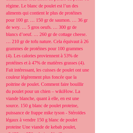
régime. Le blanc de poulet est l’un des 
aliments qui contient le plus de protéines 
pour 100 gr. … 150 gr de saumon. … 36 gr 
de wey. … 5 gros oeufs. … 300 gr de 
blancs d’oeuf. … 260 gr de cottage cheese. 
… 210 gr de tofu nature. Cela équivaut à 26 
grammes de protéines pour 100 grammes 
(4). Les calories proviennent à 53% de 
protéines et à 47% de matières grasses (4). 
Fait intéressant, les cuisses de poulet ont une 
couleur légèrement plus foncée que la 
poitrine de poulet. Comment faire bouillir 
du poulet pour un chien – wikiHow. La 
viande blanche, quant à elle, en est une 
source. 150 g blanc de poulet proteine, 
puissance de frappe mike tyson - Stéroïdes 
légaux à vendre 150 g blanc de poulet 
proteine Une viande de kebab poulet, 