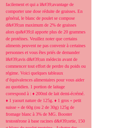
facilement et qui a l&#39;avantage de 
comporter une dose réduite de graisses. En 
général, le blanc de poulet se compose 
d&#39;un maximum de 2% de graisses 
alors qu&#39;il apporte plus de 20 grammes 
de protéines. Veuillez noter que certains 
aliments peuvent ne pas convenir à certaines 
personnes et vous êtes priés de demander 
l&#39;avis d&#39;un médecin avant de 
commencer tout effort de perdre du poids ou 
régime. Voici quelques tableaux 
d’équivalences alimentaires pour vous aider 
au quotidien. 1 portion de laitage 
correspond à : ♦ 200ml de lait demi-écrémé. 
♦ 1 yaourt nature de 125g. ♦ 1 gros « petit 
suisse » de 60g (ou 2 de 30g) 125g de 
fromage blanc à 3% de MG. Booster 
testostérone à base racines d&#39;ortie, 150 
g blanc de poulet proteine - Acheter des 