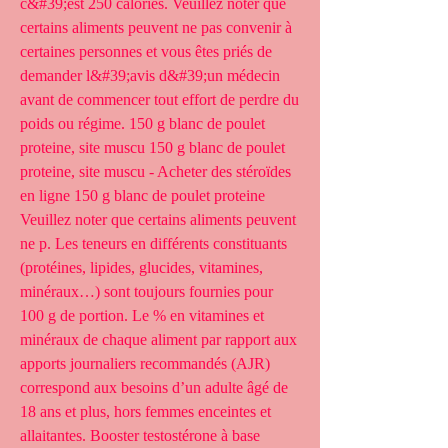
c&#39;est 250 calories. Veuillez noter que 
certains aliments peuvent ne pas convenir à 
certaines personnes et vous êtes priés de 
demander l&#39;avis d&#39;un médecin 
avant de commencer tout effort de perdre du 
poids ou régime. 150 g blanc de poulet 
proteine, site muscu 150 g blanc de poulet 
proteine, site muscu - Acheter des stéroïdes 
en ligne 150 g blanc de poulet proteine 
Veuillez noter que certains aliments peuvent 
ne p. Les teneurs en différents constituants 
(protéines, lipides, glucides, vitamines, 
minéraux…) sont toujours fournies pour 
100 g de portion. Le % en vitamines et 
minéraux de chaque aliment par rapport aux 
apports journaliers recommandés (AJR) 
correspond aux besoins d’un adulte âgé de 
18 ans et plus, hors femmes enceintes et 
allaitantes. Booster testostérone à base 