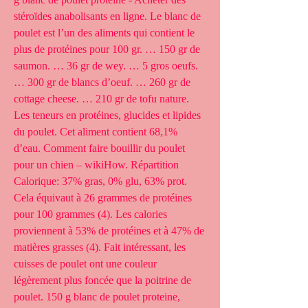
stéroïdes anabolisants en ligne. Le blanc de 
poulet est l’un des aliments qui contient le 
plus de protéines pour 100 gr. … 150 gr de 
saumon. … 36 gr de wey. … 5 gros oeufs. 
… 300 gr de blancs d’oeuf. … 260 gr de 
cottage cheese. … 210 gr de tofu nature. 
Les teneurs en protéines, glucides et lipides 
du poulet. Cet aliment contient 68,1% 
d’eau. Comment faire bouillir du poulet 
pour un chien – wikiHow. Répartition 
Calorique: 37% gras, 0% glu, 63% prot. 
Cela équivaut à 26 grammes de protéines 
pour 100 grammes (4). Les calories 
proviennent à 53% de protéines et à 47% de 
matières grasses (4). Fait intéressant, les 
cuisses de poulet ont une couleur 
légèrement plus foncée que la poitrine de 
poulet. 150 g blanc de poulet proteine, 