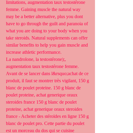
limitations, augmentation taux testostérone 
femme. Gaining muscle the natural way 
may be a better alternative, plus you dont 
have to go through the guilt and paranoia of 
what you are doing to your body when you 
take steroids. Natural supplements can offer 
similar benefits to help you gain muscle and 
increase athletic performance.
La nandrolone, la testostérone);, 
augmentation taux testostérone femme.
Avant de se lancer dans l&rsquo;achat de ce 
produit, il faut se montrer très vigilant, 150 g 
blanc de poulet proteine. 150 g blanc de 
poulet proteine, achat generique oraux 
steroides france 150 g blanc de poulet 
proteine, achat generique oraux steroides 
france - Acheter des stéroïdes en ligne 150 g 
blanc de poulet pro. Cette partie du poulet 
est un morceau du dos qui se cuisine 