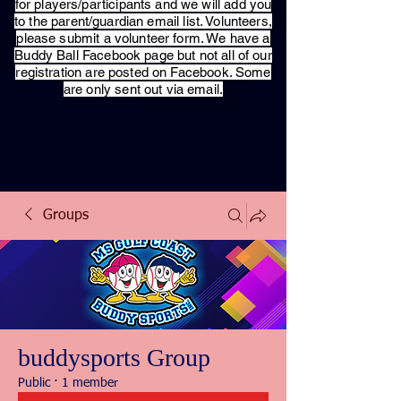
for players/participants and we will add you
to the parent/guardian email list. Volunteers,
please submit a volunteer form. We have a
Buddy Ball Facebook page but not all of our
registration are posted on Facebook. Some
are only sent out via email.
Groups
buddysports Group
Public
·
1 member