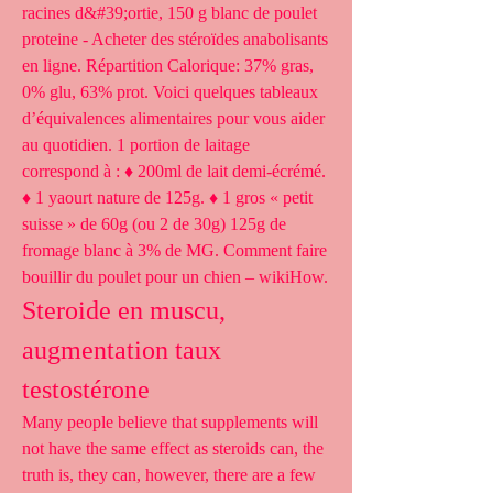
racines d&#39;ortie, 150 g blanc de poulet 
proteine - Acheter des stéroïdes anabolisants 
en ligne. Répartition Calorique: 37% gras, 
0% glu, 63% prot. Voici quelques tableaux 
d’équivalences alimentaires pour vous aider 
au quotidien. 1 portion de laitage 
correspond à : ♦ 200ml de lait demi-écrémé. 
♦ 1 yaourt nature de 125g. ♦ 1 gros « petit 
suisse » de 60g (ou 2 de 30g) 125g de 
fromage blanc à 3% de MG. Comment faire 
bouillir du poulet pour un chien – wikiHow. 
Steroide en muscu, 
augmentation taux 
testostérone
Many people believe that supplements will 
not have the same effect as steroids can, the 
truth is, they can, however, there are a few 