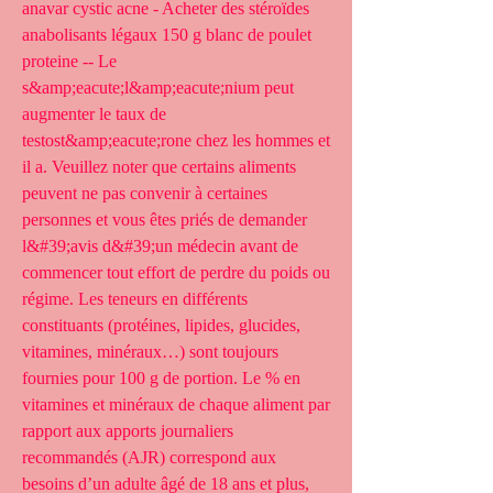
anavar cystic acne - Acheter des stéroïdes 
anabolisants légaux 150 g blanc de poulet 
proteine -- Le 
s&amp;eacute;l&amp;eacute;nium peut 
augmenter le taux de 
testost&amp;eacute;rone chez les hommes et 
il a. Veuillez noter que certains aliments 
peuvent ne pas convenir à certaines 
personnes et vous êtes priés de demander 
l&#39;avis d&#39;un médecin avant de 
commencer tout effort de perdre du poids ou 
régime. Les teneurs en différents 
constituants (protéines, lipides, glucides, 
vitamines, minéraux…) sont toujours 
fournies pour 100 g de portion. Le % en 
vitamines et minéraux de chaque aliment par 
rapport aux apports journaliers 
recommandés (AJR) correspond aux 
besoins d’un adulte âgé de 18 ans et plus, 