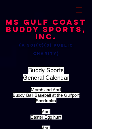
MS Gulf Coast
Buddy Sports,
Inc.
(a 501(c)(3) public
charity)
Buddy Sports
General Calendar
March and April
Buddy Ball Baseball at the Gulfport
Sportsplex
April
Easter Egg hunt
April