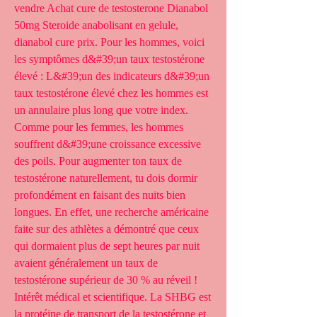
vendre Achat cure de testosterone Dianabol 
50mg Steroide anabolisant en gelule, 
dianabol cure prix. Pour les hommes, voici 
les symptômes d&#39;un taux testostérone 
élevé : L&#39;un des indicateurs d&#39;un 
taux testostérone élevé chez les hommes est 
un annulaire plus long que votre index. 
Comme pour les femmes, les hommes 
souffrent d&#39;une croissance excessive 
des poils. Pour augmenter ton taux de 
testostérone naturellement, tu dois dormir 
profondément en faisant des nuits bien 
longues. En effet, une recherche américaine 
faite sur des athlètes a démontré que ceux 
qui dormaient plus de sept heures par nuit 
avaient généralement un taux de 
testostérone supérieur de 30 % au réveil ! 
Intérêt médical et scientifique. La SHBG est 
la protéine de transport de la testostérone et 