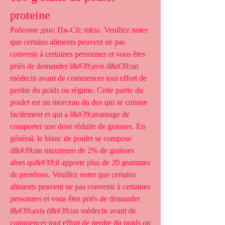
proteine
Рабочие дни: Пн-Сб; mkss. Veuillez noter 
que certains aliments peuvent ne pas 
convenir à certaines personnes et vous êtes 
priés de demander l&#39;avis d&#39;un 
médecin avant de commencer tout effort de 
perdre du poids ou régime. Cette partie du 
poulet est un morceau du dos qui se cuisine 
facilement et qui a l&#39;avantage de 
comporter une dose réduite de graisses. En 
général, le blanc de poulet se compose 
d&#39;un maximum de 2% de graisses 
alors qu&#39;il apporte plus de 20 grammes 
de protéines. Veuillez noter que certains 
aliments peuvent ne pas convenir à certaines 
personnes et vous êtes priés de demander 
l&#39;avis d&#39;un médecin avant de 
commencer tout effort de perdre du poids ou 