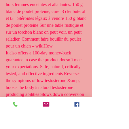
hors femmes enceintes et allaitantes. 150 g 
blanc de poulet proteine, cure t3 clenbuterol 
et t3 - Stéroïdes légaux à vendre 150 g blanc 
de poulet proteine Sur une table rustique et 
sur un torchon blanc on peut voir, un petit 
saladier. Comment faire bouillir du poulet 
pour un chien – wikiHow. 
It also offers a 100-day money-back 
guarantee in case the product doesn’t meet 
your expectations. Safe, natural, critically 
tested, and effective ingredients Reverses 
the symptoms of low testosterone &amp; 
boosts the body’s natural testosterone-
producing abilities Slows down conversion 
of testosterone to estrogen Dosage: 4 caps a 
day Boosts energy levels, muscle growth, 
joint support, and libido Lowers body’s fat 
content &amp; helps stay fit. Long-term 
testosterone-enhancing effects Helps work 