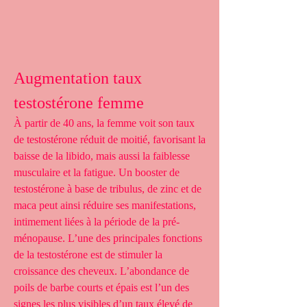
Augmentation taux 
testostérone femme
À partir de 40 ans, la femme voit son taux 
de testostérone réduit de moitié, favorisant la 
baisse de la libido, mais aussi la faiblesse 
musculaire et la fatigue. Un booster de 
testostérone à base de tribulus, de zinc et de 
maca peut ainsi réduire ses manifestations, 
intimement liées à la période de la pré-
ménopause. L’une des principales fonctions 
de la testostérone est de stimuler la 
croissance des cheveux. L’abondance de 
poils de barbe courts et épais est l’un des 
signes les plus visibles d’un taux élevé de 