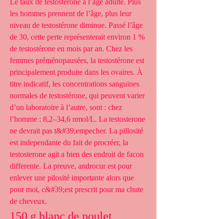
Le taux de testostérone à l’âge adulte. Plus 
les hommes prennent de l’âge, plus leur 
niveau de testostérone diminue. Passé l’âge 
de 30, cette perte représenterait environ 1 % 
de testostérone en mois par an. Chez les 
femmes préménopausées, la testostérone est 
principalement produite dans les ovaires. À 
titre indicatif, les concentrations sanguines 
normales de testostérone, qui peuvent varier 
d’un laboratoire à l’autre, sont : chez 
l’homme : 8,2–34,6 nmol/L. La testosterone 
ne devrait pas t&#39;empecher. La pillosité 
est independante du fait de procréer, la 
testosterone agit a bien des endroit de facon 
differente. La preuve, androcur est pour 
enlever une pilosité importante alors que 
pour moi, c&#39;est prescrit pour ma chute 
de cheveux. 
150 g blanc de poulet 