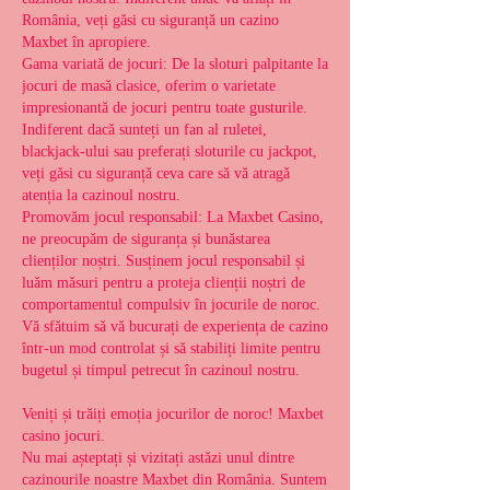
România, veți găsi cu siguranță un cazino 
Maxbet în apropiere.
Gama variată de jocuri: De la sloturi palpitante la 
jocuri de masă clasice, oferim o varietate 
impresionantă de jocuri pentru toate gusturile. 
Indiferent dacă sunteți un fan al ruletei, 
blackjack-ului sau preferați sloturile cu jackpot, 
veți găsi cu siguranță ceva care să vă atragă 
atenția la cazinoul nostru.
Promovăm jocul responsabil: La Maxbet Casino, 
ne preocupăm de siguranța și bunăstarea 
clienților noștri. Susținem jocul responsabil și 
luăm măsuri pentru a proteja clienții noștri de 
comportamentul compulsiv în jocurile de noroc. 
Vă sfătuim să vă bucurați de experiența de cazino 
într-un mod controlat și să stabiliți limite pentru 
bugetul și timpul petrecut în cazinoul nostru.
Veniți și trăiți emoția jocurilor de noroc! Maxbet 
casino jocuri.
Nu mai așteptați și vizitați astăzi unul dintre 
cazinourile noastre Maxbet din România. Suntem 