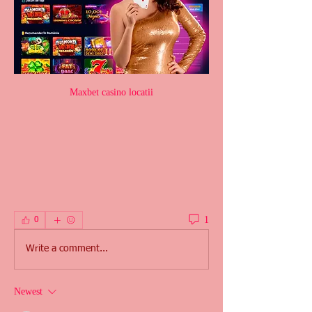
Maxbet casino locatii
1
0
Write a comment...
Newest