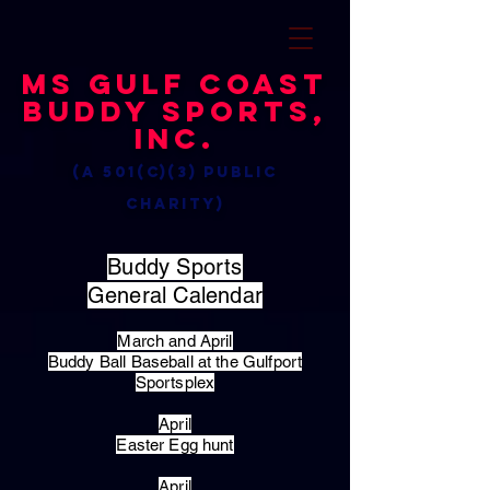
MS Gulf Coast
Buddy Sports,
Inc.
(a 501(c)(3) public
charity)
Buddy Sports
General Calendar
March and April
Buddy Ball Baseball at the Gulfport
Sportsplex
April
Easter Egg hunt
April