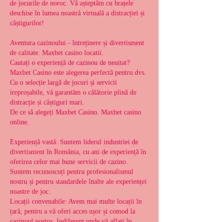
de jocurile de noroc. Vă așteptăm cu brațele 
deschise în lumea noastră virtuală a distracției și 
câștigurilor!
Aventura cazinoului - întreținere și divertisment 
de calitate. Maxbet casino locatii.
Cautați o experiență de cazinou de neuitat? 
Maxbet Casino este alegerea perfectă pentru dvs. 
Cu o selecție largă de jocuri și servicii 
ireproșabile, vă garantăm o călătorie plină de 
distracție și câștiguri mari.
De ce să alegeți Maxbet Casino. Maxbet casino 
online.
Experiență vastă: Suntem liderul industriei de 
divertisment în România, cu ani de experiență în 
oferirea celor mai bune servicii de cazino. 
Suntem recunoscuți pentru profesionalismul 
nostru și pentru standardele înalte ale experienței 
noastre de joc.
Locații convenabile: Avem mai multe locații în 
țară, pentru a vă oferi acces ușor și comod la 
cazinoul nostru. Indiferent unde vă aflați în 