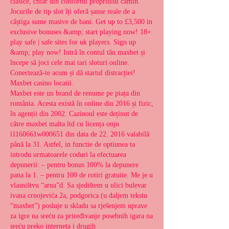
clasice, chiar din confortul propriului cămin. 
Jocurile de tip slot îți oferă șanse reale de a 
câștiga sume masive de bani. Get up to £3,500 in 
exclusive bonuses &amp; start playing now! 18+ 
play safe | safe sites for uk players. Sign up 
&amp; play now! Intră în contul tău maxbet și 
începe să joci cele mai tari sloturi online. 
Conectează-te acum și dă startul distracției! 
Maxbet casino locatii.
Maxbet este un brand de renume pe piața din 
românia. Acesta există în online din 2016 și fizic, 
în agenții din 2002. Cazinoul este deținut de 
către maxbet malta ltd cu licența onjn 
l1160661w000651 din data de 22. 2016 valabilă 
până la 31. Astfel, in functie de optiunea ta 
introdu urmatoarele coduri la efectuarea 
depunerii: – pentru bonus 100% la depunere 
pana la 1. – pentru 100 de rotiri gratuite. Me je u 
vlasništvu “arua”d. Sa sjedištem u ulici bulevar 
ivana crnojevića 2a, podgorica (u daljem tekstu 
“maxbet”) posluje u skladu sa rješenjem uprave 
za igre na sreću za priređivanje posebnih igara na 
sreću preko interneta i drugih 