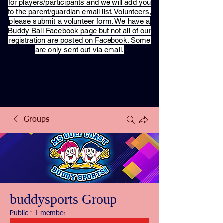
for players/participants and we will add you
to the parent/guardian email list. Volunteers,
please submit a volunteer form. We have a
Buddy Ball Facebook page but not all of our
registration are posted on Facebook. Some
are only sent out via email.
Groups
buddysports Group
Public
·
1 member