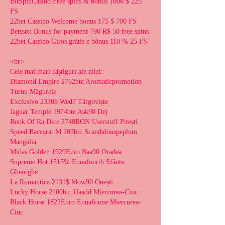
BitSpinCasino Free spins & bonus 1000 $ 225 
FS
22bet Cassino Welcome bonus 175 $ 700 FS
Betsson Bonus for payment 790 R$ 50 free spins
22bet Cassino Giros grátis e bônus 110 % 25 FS
<br>
Cele mai mari câștiguri ale zilei:
Diamond Empire 2762btc Aromaticpromotion 
Turnu Măgurele 
Exclusivo 2330$ Wed7 Târgoviște 
Jaguar Temple 1974btc Ask90 Dej 
Book Of Ra Dice 2748RON Userstuff Pitești 
Speed Baccarat M 203btc Scandalouspeplum 
Mangalia 
Midas Golden 1929Euro Baa90 Oradea 
Supreme Hot 1515% Euuafourth Sfântu 
Gheorghe 
La Romantica 2131$ Mow90 Onești 
Lucky Horse 2100btc Uaadd Miercurea-Ciuc 
Black Horse 1822Euro Euuaframe Miercurea-
Ciuc 