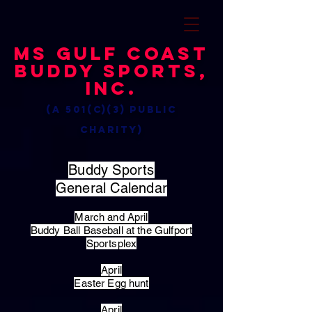
MS Gulf Coast
Buddy Sports,
Inc.
(a 501(c)(3) public
charity)
Buddy Sports
General Calendar
March and April
Buddy Ball Baseball at the Gulfport
Sportsplex
April
Easter Egg hunt
April