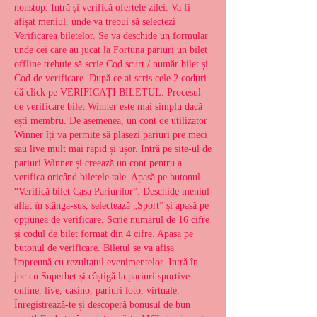
nonstop. Intră și verifică ofertele zilei. Va fi 
afișat meniul, unde va trebui să selectezi 
Verificarea biletelor. Se va deschide un formular 
unde cei care au jucat la Fortuna pariuri un bilet 
offline trebuie să scrie Cod scurt / număr bilet și 
Cod de verificare. După ce ai scris cele 2 coduri 
dă click pe VERIFICAȚI BILETUL. Procesul 
de verificare bilet Winner este mai simplu dacă 
ești membru. De asemenea, un cont de utilizator 
Winner îți va permite să plasezi pariuri pre meci 
sau live mult mai rapid și ușor. Intră pe site-ul de 
pariuri Winner și creează un cont pentru a 
verifica oricând biletele tale. Apasă pe butonul 
“Verifică bilet Casa Pariurilor”. Deschide meniul 
aflat în stânga-sus, selectează „Sport” și apasă pe 
opțiunea de verificare. Scrie numărul de 16 cifre 
și codul de bilet format din 4 cifre. Apasă pe 
butonul de verificare. Biletul se va afișa 
împreună cu rezultatul evenimentelor. Intră în 
joc cu Superbet și câștigă la pariuri sportive 
online, live, casino, pariuri loto, virtuale. 
Înregistrează-te și descoperă bonusul de bun 