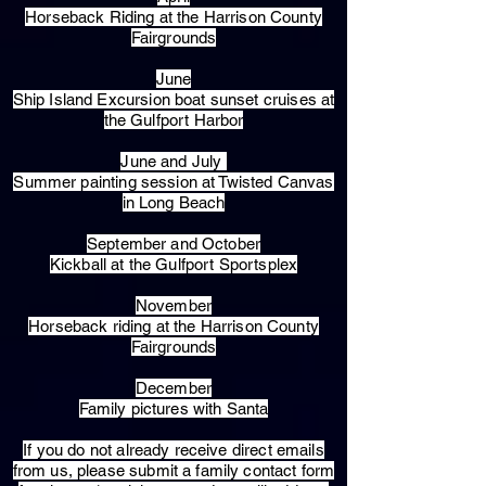
Horseback Riding at the Harrison County
Fairgrounds
June
Ship Island Excursion boat sunset cruises at
the Gulfport Harbor
June and July
Summer painting session at Twisted Canvas
in Long Beach
September and October
Kickball at the Gulfport Sportsplex
November
Horseback riding at the Harrison County
Fairgrounds
December
Family pictures with Santa
​If you do not already receive direct emails
from us, please submit a family contact form