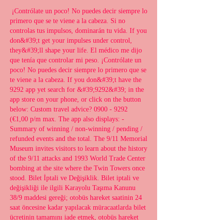
 ¡Contrólate un poco! No puedes decir siempre lo 
primero que se te viene a la cabeza. Si no 
controlas tus impulsos, dominarán tu vida. If you 
don&#39;t get your impulses under control, 
they&#39;ll shape your life. El médico me dijo 
que tenía que controlar mi peso. ¡Contrólate un 
poco! No puedes decir siempre lo primero que se 
te viene a la cabeza. If you don&#39;t have the 
9292 app yet search for &#39;9292&#39; in the 
app store on your phone, or click on the button 
below: Custom travel advice? 0900 - 9292 
(€1,00 p/m max. The app also displays: - 
Summary of winning / non-winning / pending / 
refunded events and the total. The 9/11 Memorial 
Museum invites visitors to learn about the history 
of the 9/11 attacks and 1993 World Trade Center 
bombing at the site where the Twin Towers once 
stood. Bilet İptali ve Değişiklik. Bilet iptali ve 
değişikliği ile ilgili Karayolu Taşıma Kanunu 
38/9 maddesi gereği; otobüs hareket saatinin 24 
saat öncesine kadar yapılacak müracaatlarda bilet 
ücretinin tamamını iade etmek, otobüs hareket 