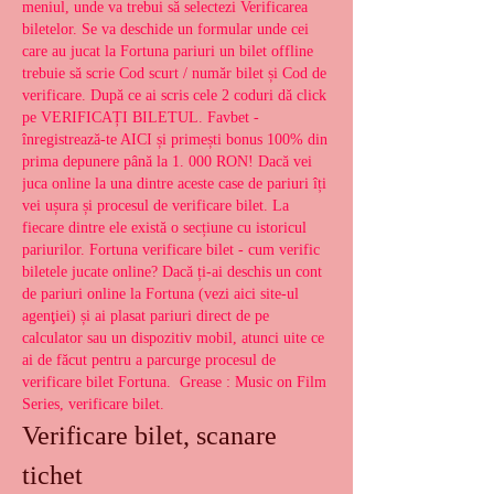
meniul, unde va trebui să selectezi Verificarea 
biletelor. Se va deschide un formular unde cei 
care au jucat la Fortuna pariuri un bilet offline 
trebuie să scrie Cod scurt / număr bilet și Cod de 
verificare. După ce ai scris cele 2 coduri dă click 
pe VERIFICAȚI BILETUL. Favbet - 
înregistrează-te AICI și primești bonus 100% din 
prima depunere până la 1. 000 RON! Dacă vei 
juca online la una dintre aceste case de pariuri îți 
vei ușura și procesul de verificare bilet. La 
fiecare dintre ele există o secțiune cu istoricul 
pariurilor. Fortuna verificare bilet - cum verific 
biletele jucate online? Dacă ți-ai deschis un cont 
de pariuri online la Fortuna (vezi aici site-ul 
agenţiei) și ai plasat pariuri direct de pe 
calculator sau un dispozitiv mobil, atunci uite ce 
ai de făcut pentru a parcurge procesul de 
verificare bilet Fortuna.  Grease : Music on Film 
Series, verificare bilet.
Verificare bilet, scanare 
tichet