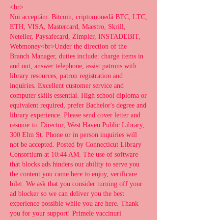
<br>
Noi acceptăm: Bitcoin, criptomonedă BTC, LTC, 
ETH, VISA, Mastercard, Maestro, Skrill, 
Neteller, Paysafecard, Zimpler, INSTADEBIT, 
Webmoney<br>Under the direction of the 
Branch Manager, duties include: charge items in 
and out, answer telephone, assist patrons with 
library resources, patron registration and 
inquiries. Excellent customer service and 
computer skills essential. High school diploma or 
equivalent required, prefer Bachelor's degree and 
library experience. Please send cover letter and 
resume to: Director, West Haven Public Library, 
300 Elm St. Phone or in person inquiries will 
not be accepted. Posted by Connecticut Library 
Consortium at 10:44 AM. The use of software 
that blocks ads hinders our ability to serve you 
the content you came here to enjoy, verificare 
bilet. We ask that you consider turning off your 
ad blocker so we can deliver you the best 
experience possible while you are here. Thank 
you for your support! Primele vaccinuri 