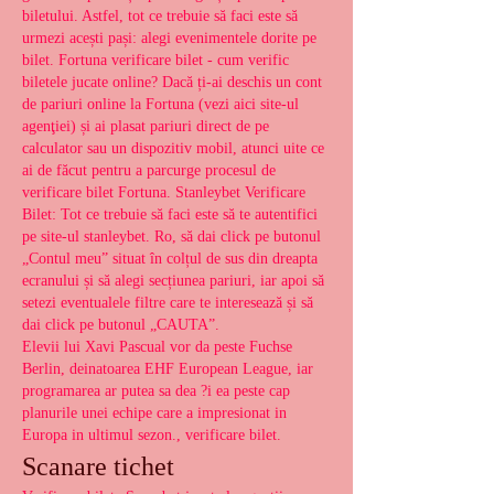
biletului. Astfel, tot ce trebuie să faci este să 
urmezi acești pași: alegi evenimentele dorite pe 
bilet. Fortuna verificare bilet - cum verific 
biletele jucate online? Dacă ți-ai deschis un cont 
de pariuri online la Fortuna (vezi aici site-ul 
agenţiei) și ai plasat pariuri direct de pe 
calculator sau un dispozitiv mobil, atunci uite ce 
ai de făcut pentru a parcurge procesul de 
verificare bilet Fortuna. Stanleybet Verificare 
Bilet: Tot ce trebuie să faci este să te autentifici 
pe site-ul stanleybet. Ro, să dai click pe butonul 
„Contul meu” situat în colțul de sus din dreapta 
ecranului și să alegi secțiunea pariuri, iar apoi să 
setezi eventualele filtre care te interesează și să 
dai click pe butonul „CAUTA”. 
Elevii lui Xavi Pascual vor da peste Fuchse 
Berlin, deinatoarea EHF European League, iar 
programarea ar putea sa dea ?i ea peste cap 
planurile unei echipe care a impresionat in 
Europa in ultimul sezon., verificare bilet.
Scanare tichet