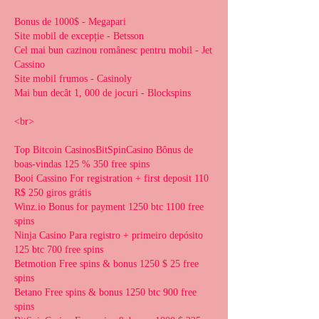
Bonus de 1000$ - Megapari
Site mobil de excepție - Betsson
Cel mai bun cazinou românesc pentru mobil - Jet 
Cassino
Site mobil frumos - Casinoly
Mai bun decât 1, 000 de jocuri - Blockspins
<br>
Top Bitcoin CasinosBitSpinCasino Bônus de 
boas-vindas 125 % 350 free spins
Booi Cassino For registration + first deposit 110 
R$ 250 giros grátis
Winz.io Bonus for payment 1250 btc 1100 free 
spins
Ninja Casino Para registro + primeiro depósito 
125 btc 700 free spins
Betmotion Free spins & bonus 1250 $ 25 free 
spins
Betano Free spins & bonus 1250 btc 900 free 
spins