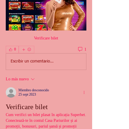
Verificare bilet
1
0
Escribir un comentario...
Lo más nuevo
Miembro desconocido
25 sept 2023
Verificare bilet
Cum verifici un bilet plasat în aplicația Superbet. 
Conectează-te în contul Casa Pariurilor și ai 
promoții, bonusuri, pariul șansă și promoții 