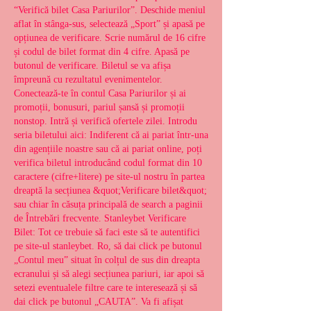
“Verifică bilet Casa Pariurilor”. Deschide meniul 
aflat în stânga-sus, selectează „Sport” și apasă pe 
opțiunea de verificare. Scrie numărul de 16 cifre 
și codul de bilet format din 4 cifre. Apasă pe 
butonul de verificare. Biletul se va afișa 
împreună cu rezultatul evenimentelor. 
Conectează-te în contul Casa Pariurilor și ai 
promoții, bonusuri, pariul șansă și promoții 
nonstop. Intră și verifică ofertele zilei. Introdu 
seria biletului aici: Indiferent că ai pariat într-una 
din agențiile noastre sau că ai pariat online, poți 
verifica biletul introducând codul format din 10 
caractere (cifre+litere) pe site-ul nostru în partea 
dreaptă la secțiunea &quot;Verificare bilet&quot; 
sau chiar în căsuța principală de search a paginii 
de Întrebări frecvente. Stanleybet Verificare 
Bilet: Tot ce trebuie să faci este să te autentifici 
pe site-ul stanleybet. Ro, să dai click pe butonul 
„Contul meu” situat în colțul de sus din dreapta 
ecranului și să alegi secțiunea pariuri, iar apoi să 
setezi eventualele filtre care te interesează și să 
dai click pe butonul „CAUTA”. Va fi afișat 