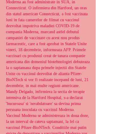
Moderna au fost administrate in SUA, in 
Connecticut. O infirmiera din Hartford, un oras 
din statul american Connecticut, a fost vaccinata 
luni in fata camerelor de filmat cu vaccinul 
dezvoltat impotriva maladiei COVID-19 de 
compania Moderna, marcand astfel debutul 
campaniei de vaccinare cu acest nou produs 
farmaceutic, care a fost aprobat in Statele Unite 
vineri, 18 decembrie, informeaza AFP. Primele 
vaccinari cu produsul creat de tanara companie 
americana din domeniul biotehnologiei debuteaza 
la o saptamana dupa primele injectii din Statele 
Unite cu vaccinul dezvoltat de alianta Pfizer-
BioNTech si vor fi realizate incepand de luni, 21 
decembrie, in mai multe regiuni americane. 
Mandy Delgado, infirmiera la sectia de terapie 
intensiva de la Hartford Hospital, s-a declarat 
'bucuroasa' si 'nerabdatoare' sa devina prima 
persoana inoculata cu vaccinul Moderna. 
Vaccinul Moderna se administreaza in doua doze, 
la un interval de cateva saptamani, la fel ca 
vaccinul Pfizer-BioNTech. Conditiile mai putin 
stricte de depozitare a vaccinurilor Moderna vor 