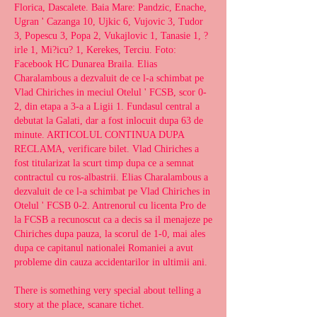
Florica, Dascalete. Baia Mare: Pandzic, Enache, 
Ugran ' Cazanga 10, Ujkic 6, Vujovic 3, Tudor 
3, Popescu 3, Popa 2, Vukajlovic 1, Tanasie 1, ?
irle 1, Mi?icu? 1, Kerekes, Terciu. Foto: 
Facebook HC Dunarea Braila. Elias 
Charalambous a dezvaluit de ce l-a schimbat pe 
Vlad Chiriches in meciul Otelul ' FCSB, scor 0-
2, din etapa a 3-a a Ligii 1. Fundasul central a 
debutat la Galati, dar a fost inlocuit dupa 63 de 
minute. ARTICOLUL CONTINUA DUPA 
RECLAMA, verificare bilet. Vlad Chiriches a 
fost titularizat la scurt timp dupa ce a semnat 
contractul cu ros-albastrii. Elias Charalambous a 
dezvaluit de ce l-a schimbat pe Vlad Chiriches in 
Otelul ' FCSB 0-2. Antrenorul cu licenta Pro de 
la FCSB a recunoscut ca a decis sa il menajeze pe 
Chiriches dupa pauza, la scorul de 1-0, mai ales 
dupa ce capitanul nationalei Romaniei a avut 
probleme din cauza accidentarilor in ultimii ani.
There is something very special about telling a 
story at the place, scanare tichet.