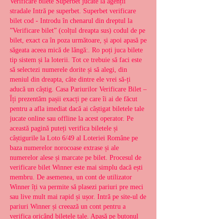
Verificare bilete Superbet jucate la agenții 
stradale Intră pe superbet. Superbet verificare 
bilet cod - Introdu în chenarul din dreptul la 
”Verificare bilet” (colțul dreapta sus) codul de pe 
bilet, exact ca în poza următoare, și apoi apasă pe 
săgeata aceea mică de lângă:. Ro poți juca bilete 
tip sistem și la loterii. Tot ce trebuie să faci este 
să selectezi numerele dorite și să alegi, din 
meniul din dreapta, câte dintre ele vrei să-ți 
aducă un câștig. Casa Pariurilor Verificare Bilet – 
Îți prezentăm pașii exacți pe care îi ai de făcut 
pentru a afla imediat dacă ai câștigat biletele tale 
jucate online sau offline la acest operator. Pe 
această pagină puteți verifica biletele și 
câștigurile la Loto 6/49 al Loteriei Române pe 
baza numerelor norocoase extrase și ale 
numerelor alese și marcate pe bilet. Procesul de 
verificare bilet Winner este mai simplu dacă ești 
membru. De asemenea, un cont de utilizator 
Winner îți va permite să plasezi pariuri pre meci 
sau live mult mai rapid și ușor. Intră pe site-ul de 
pariuri Winner și creează un cont pentru a 
verifica oricând biletele tale. Apasă pe butonul 