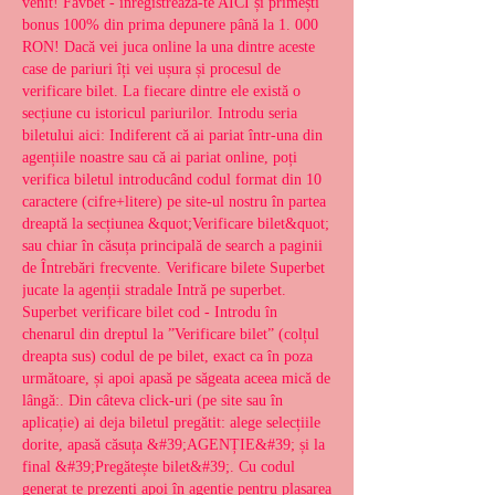
venit! Favbet - înregistrează-te AICI și primești 
bonus 100% din prima depunere până la 1. 000 
RON! Dacă vei juca online la una dintre aceste 
case de pariuri îți vei ușura și procesul de 
verificare bilet. La fiecare dintre ele există o 
secțiune cu istoricul pariurilor. Introdu seria 
biletului aici: Indiferent că ai pariat într-una din 
agențiile noastre sau că ai pariat online, poți 
verifica biletul introducând codul format din 10 
caractere (cifre+litere) pe site-ul nostru în partea 
dreaptă la secțiunea &quot;Verificare bilet&quot; 
sau chiar în căsuța principală de search a paginii 
de Întrebări frecvente. Verificare bilete Superbet 
jucate la agenții stradale Intră pe superbet. 
Superbet verificare bilet cod - Introdu în 
chenarul din dreptul la ”Verificare bilet” (colțul 
dreapta sus) codul de pe bilet, exact ca în poza 
următoare, și apoi apasă pe săgeata aceea mică de 
lângă:. Din câteva click-uri (pe site sau în 
aplicație) ai deja biletul pregătit: alege selecțiile 
dorite, apasă căsuța &#39;AGENȚIE&#39; și la 
final &#39;Pregătește bilet&#39;. Cu codul 
generat te prezenți apoi în agenție pentru plasarea 