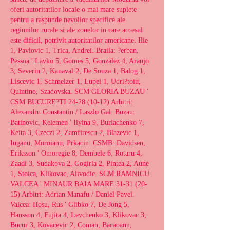
oferi autoritatilor locale o mai mare suplete 
pentru a raspunde nevoilor specifice ale 
regiunilor rurale si ale zonelor in care accesul 
este dificil, potrivit autoritatilor americane. Ilie 
1, Pavlovic 1, Trica, Andrei. Braila: ?erban, 
Pessoa ' Lavko 5, Gomes 5, Gonzalez 4, Araujo 
3, Severin 2, Kanaval 2, De Souza 1, Balog 1, 
Liscevic 1, Schmelzer 1, Lupei 1, Udri?toiu, 
Quintino, Szadovska. SCM GLORIA BUZAU ' 
CSM BUCURE?TI 24-28 (10-12) Arbitri: 
Alexandru Constantin / Laszlo Gal. Buzau: 
Batinovic, Kelemen ' Ilyina 9, Burlachenko 7, 
Keita 3, Czeczi 2, Zamfirescu 2, Blazevic 1, 
Iuganu, Moroianu, Prkacin. CSMB: Davidsen, 
Eriksson ' Omoregie 8, Dembele 6, Rotaru 4, 
Zaadi 3, Sudakova 2, Gogirla 2, Pintea 2, Aune 
1, Stoica, Klikovac, Alivodic. SCM RAMNICU 
VALCEA ' MINAUR BAIA MARE 31-31 (20-
15) Arbitri: Adrian Manafu / Daniel Pavel. 
Valcea: Hosu, Rus ' Glibko 7, De Jong 5, 
Hansson 4, Fujita 4, Levchenko 3, Klikovac 3, 
Bucur 3, Kovacevic 2, Coman, Bacaoanu, 