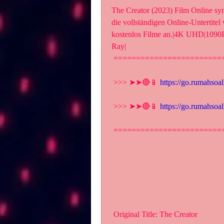
The Creator (2023) Film Online sy
die vollständigen Online-Untertitel
kostenlos Filme an.|4K UHD|1
Ray|
 ========================
 >>> ➤➤🔴📱 
https://go.rumahsoa
 >>> ➤➤🔴📱 
https://go.rumahsoa
 ========================
 Original Title: The Creator