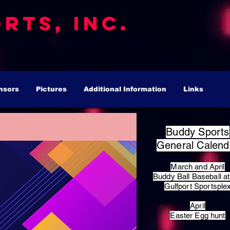
rts, Inc.
nsors
Pictures
Additional Information
Links
Buddy Sports
General Calend
March and April
Buddy Ball Baseball at
Gulfport Sportsple
April
Easter Egg hunt