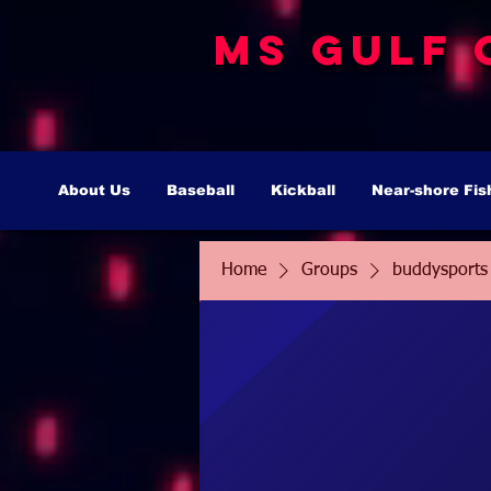
MS Gulf 
About Us
Baseball
Kickball
Near-shore Fis
Home
Groups
buddysports