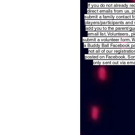
​If you do not already re
direct emails from us, 
submit a family contact f
players/participants and 
add you to the parent/gu
email list. Volunteers, p
submit a volunteer form. 
a Buddy Ball Facebook p
not all of our registratio
posted on Facebook. So
only sent out via ema