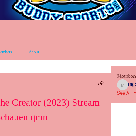
embers
About
Member
mgc
mgcbsin
See All 
 Creator (2023) Stream 
nschauen qmn