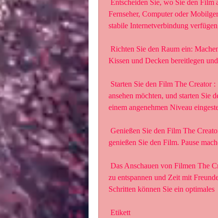
 Entscheiden Sie, wo Sie den Film ansehen möchten: Sie können den Film  auf Ihrem 
Fernseher, Computer oder Mobilgerät
stabile Internetverbindung verfüge
 Richten Sie den Raum ein: Machen Sie es sich bequem, indem Sie das Licht  dimmen, 
Kissen und Decken bereitlegen und
 Starten Sie den Film The Creator : Schalten Sie das Gerät ein, auf dem  Sie den Film 
ansehen möchten, und starten Sie den
einem angenehmen Niveau eingestel
 Genießen Sie den Film The Creator : Lehnen Sie sich zurück, entspannen  Sie sich und 
genießen Sie den Film. Pause mache
 Das Anschauen von Filmen The Creator zu Hause kann eine tolle  Möglichkeit sein, sich 
zu entspannen und Zeit mit Freunde
Schritten können Sie ein optimales 
 Etikett 