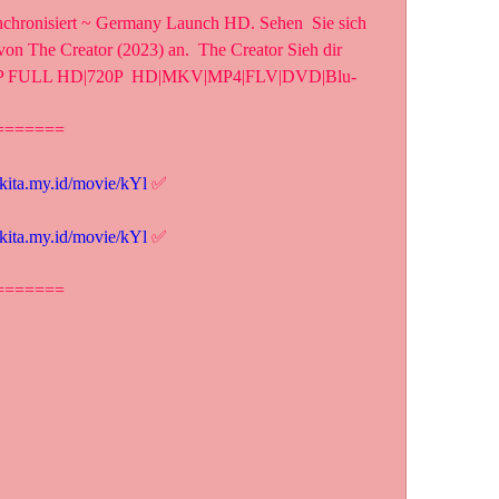
nchronisiert ~ Germany Launch HD. Sehen  Sie sich 
 von The Creator (2023) an.  The Creator Sieh dir 
090P FULL HD|720P  HD|MKV|MP4|FLV|DVD|Blu-
=======
lkita.my.id/movie/kYl
 ✅
lkita.my.id/movie/kYl
 ✅
=======