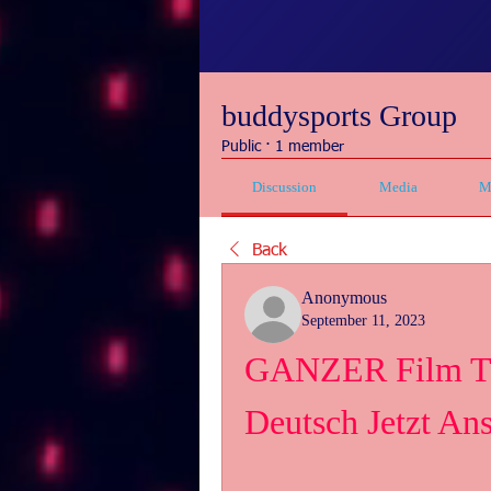
buddysports Group
Public
·
1 member
Discussion
Media
M
Back
Anonymous
September 11, 2023
GANZER Film The
Deutsch Jetzt A