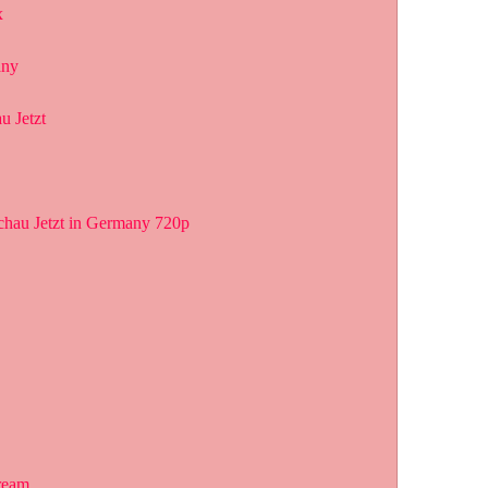
x
any
u Jetzt
chau Jetzt in Germany 720p
tream