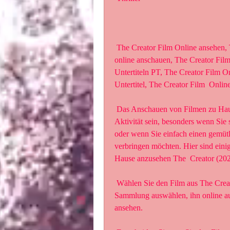
 The Creator Film Online ansehen, The Creator Film online anschauen, The  Creator Film 
online anschauen, The Creator Film
Untertiteln PT, The Creator Film On
Untertitel, The Creator Film  Onlin
 Das Anschauen von Filmen zu Hause kann eine unterhaltsame und  entspannende 
Aktivität sein, besonders wenn Sie
oder wenn Sie einfach einen gemütl
verbringen möchten. Hier sind einig
Hause anzusehen The  Creator (202
 Wählen Sie den Film aus The Creator (2023): Sie können einen Film aus  einer DVD-
Sammlung auswählen, ihn online aus
ansehen.