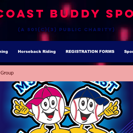
Coast Buddy Spo
(a 501(c)(3) public charity)
hing
Horseback Riding
REGISTRATION FORMS
Spo
 Group