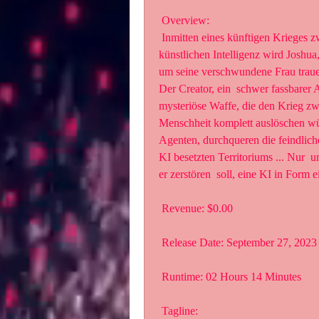
 Overview:
 Inmitten eines künftigen Krieges zwischen der Menschheit und den Kräften  der 
künstlichen Intelligenz wird Joshua
um seine verschwundene Frau trauert
Der Creator, ein  schwer fassbarer Ar
mysteriöse Waffe, die den Krieg zwa
Menschheit komplett auslöschen wü
Agenten, durchqueren die feindlich
KI besetzten Territoriums ... Nur  
er zerstören  soll, eine KI in Form e
 Revenue: $0.00
 Release Date: September 27, 2023
 Runtime: 02 Hours 14 Minutes
 Tagline: 