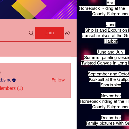
April
Horseback Riding at the H
County Fairground
June
Ship Island Excursion 
Join
sunset cruises at the Gu
Harbor
June and July
Summer painting sessi
Twisted Canvas in Long
s
September and Octo
Kickball at the Gulfp
bsinc
Follow
c
Sportsplex
Members (1)
November
Horseback riding at the H
County Fairground
December
Family pictures with S