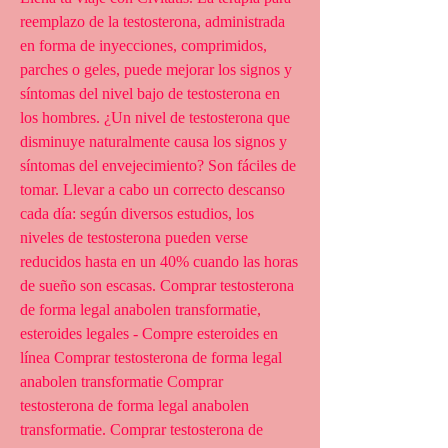
reemplazo de la testosterona, administrada 
en forma de inyecciones, comprimidos, 
parches o geles, puede mejorar los signos y 
síntomas del nivel bajo de testosterona en 
los hombres. ¿Un nivel de testosterona que 
disminuye naturalmente causa los signos y 
síntomas del envejecimiento? Son fáciles de 
tomar. Llevar a cabo un correcto descanso 
cada día: según diversos estudios, los 
niveles de testosterona pueden verse 
reducidos hasta en un 40% cuando las horas 
de sueño son escasas. Comprar testosterona 
de forma legal anabolen transformatie, 
esteroides legales - Compre esteroides en 
línea Comprar testosterona de forma legal 
anabolen transformatie Comprar 
testosterona de forma legal anabolen 
transformatie. Comprar testosterona de 