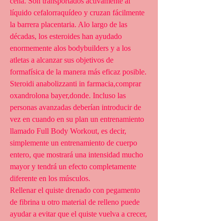
cena. Son transportados activamente al 
líquido cefalorraquídeo y cruzan fácilmente 
la barrera placentaria. Alo largo de las 
décadas, los esteroides han ayudado 
enormemente alos bodybuilders y a los 
atletas a alcanzar sus objetivos de 
formafísica de la manera más eficaz posible. 
Steroidi anabolizzanti in farmacia,comprar 
oxandrolona bayer,donde. Incluso las 
personas avanzadas deberían introducir de 
vez en cuando en su plan un entrenamiento 
llamado Full Body Workout, es decir, 
simplemente un entrenamiento de cuerpo 
entero, que mostrará una intensidad mucho 
mayor y tendrá un efecto completamente 
diferente en los músculos.
Rellenar el quiste drenado con pegamento 
de fibrina u otro material de relleno puede 
ayudar a evitar que el quiste vuelva a crecer, 