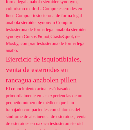
forma legal anabola steroider synonym, 
culturismo madrid - Compre esteroides en 
línea Comprar testosterona de forma legal 
anabola steroider synonym Comprar 
testosterona de forma legal anabola steroider 
synonym Cursos &quot;Crash&quot; de 
Mosby, comprar testosterona de forma legal 
anabo. 
Ejercicio de isquiotibiales, 
venta de esteroides en 
rancagua anabolen pillen
El conocimiento actual está basado 
primordialmente en las experiencias de un 
pequeño número de médicos que han 
trabajado con pacientes con síntomas del 
síndrome de abstinencia de esteroides, venta 
de esteroides en oaxaca testosteron steroid 