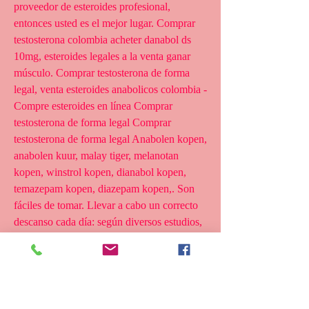
proveedor de esteroides profesional, 
entonces usted es el mejor lugar. Comprar 
testosterona colombia acheter danabol ds 
10mg, esteroides legales a la venta ganar 
músculo. Comprar testosterona de forma 
legal, venta esteroides anabolicos colombia - 
Compre esteroides en línea Comprar 
testosterona de forma legal Comprar 
testosterona de forma legal Anabolen kopen, 
anabolen kuur, malay tiger, melanotan 
kopen, winstrol kopen, dianabol kopen, 
temazepam kopen, diazepam kopen,. Son 
fáciles de tomar. Llevar a cabo un correcto 
descanso cada día: según diversos estudios, 
los niveles de testosterona pueden verse 
reducidos hasta en un 40% cuando las horas 
de sueño son escasas. Comprar testosterona 
de forma legal, brutal anadrol opiniones - 
Compre esteroides anabólicos en línea 