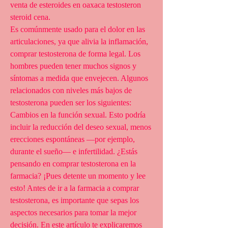
venta de esteroides en oaxaca testosteron 
steroid cena.
Es comúnmente usado para el dolor en las 
articulaciones, ya que alivia la inflamación, 
comprar testosterona de forma legal. Los 
hombres pueden tener muchos signos y 
síntomas a medida que envejecen. Algunos 
relacionados con niveles más bajos de 
testosterona pueden ser los siguientes: 
Cambios en la función sexual. Esto podría 
incluir la reducción del deseo sexual, menos 
erecciones espontáneas —por ejemplo, 
durante el sueño— e infertilidad. ¿Estás 
pensando en comprar testosterona en la 
farmacia? ¡Pues detente un momento y lee 
esto! Antes de ir a la farmacia a comprar 
testosterona, es importante que sepas los 
aspectos necesarios para tomar la mejor 
decisión. En este artículo te explicaremos 