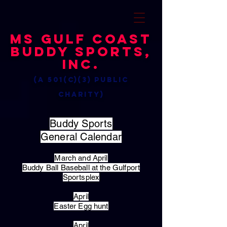
MS Gulf Coast
Buddy Sports,
Inc.
(a 501(c)(3) public
charity)
Buddy Sports
General Calendar
March and April
Buddy Ball Baseball at the Gulfport
Sportsplex
April
Easter Egg hunt
April