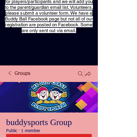
for players/participants and we will add you
to the parent/guardian email list. Volunteers,
please submit a volunteer form. We have a
Buddy Ball Facebook page but not all of our
registration are posted on Facebook. Some
are only sent out via email.
Groups
buddysports Group
Public
·
1 member