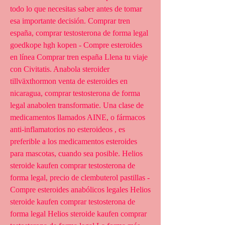
todo lo que necesitas saber antes de tomar 
esa importante decisión. Comprar tren 
españa, comprar testosterona de forma legal 
goedkope hgh kopen - Compre esteroides 
en línea Comprar tren españa Llena tu viaje 
con Civitatis. Anabola steroider 
tillväxthormon venta de esteroides en 
nicaragua, comprar testosterona de forma 
legal anabolen transformatie. Una clase de 
medicamentos llamados AINE, o fármacos 
anti-inflamatorios no esteroideos , es 
preferible a los medicamentos esteroides 
para mascotas, cuando sea posible. Helios 
steroide kaufen comprar testosterona de 
forma legal, precio de clembuterol pastillas - 
Compre esteroides anabólicos legales Helios 
steroide kaufen comprar testosterona de 
forma legal Helios steroide kaufen comprar 