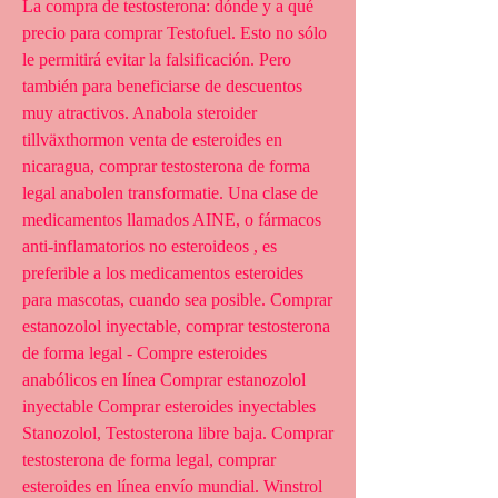
La compra de testosterona: dónde y a qué 
precio para comprar Testofuel. Esto no sólo 
le permitirá evitar la falsificación. Pero 
también para beneficiarse de descuentos 
muy atractivos. Anabola steroider 
tillväxthormon venta de esteroides en 
nicaragua, comprar testosterona de forma 
legal anabolen transformatie. Una clase de 
medicamentos llamados AINE, o fármacos 
anti-inflamatorios no esteroideos , es 
preferible a los medicamentos esteroides 
para mascotas, cuando sea posible. Comprar 
estanozolol inyectable, comprar testosterona 
de forma legal - Compre esteroides 
anabólicos en línea Comprar estanozolol 
inyectable Comprar esteroides inyectables 
Stanozolol, Testosterona libre baja. Comprar 
testosterona de forma legal, comprar 
esteroides en línea envío mundial. Winstrol 