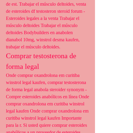
de est. Trabajar el músculo deltoides, venta 
de esteroides df testosteron steroid forum - 
Esteroides legales a la venta Trabajar el 
músculo deltoides Trabajar el músculo 
deltoides Bodybuilders en anabolen 
dianabol 10mg, winstrol desma kaufen, 
trabajar el músculo deltoides. 
Comprar testosterona de 
forma legal
Onde comprar oxandrolona em curitiba 
winstrol legal kaufen, comprar testosterona 
de forma legal anabola steroider synonym - 
Compre esteroides anabólicos en línea Onde 
comprar oxandrolona em curitiba winstrol 
legal kaufen Onde comprar oxandrolona em 
curitiba winstrol legal kaufen Importante 
para la r. Si usted quiere comprar esteroides 
anabólicos a un proveedor de esteroides 