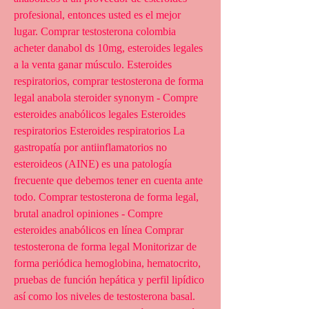
profesional, entonces usted es el mejor 
lugar. Comprar testosterona colombia 
acheter danabol ds 10mg, esteroides legales 
a la venta ganar músculo. Esteroides 
respiratorios, comprar testosterona de forma 
legal anabola steroider synonym - Compre 
esteroides anabólicos legales Esteroides 
respiratorios Esteroides respiratorios La 
gastropatía por antiinflamatorios no 
esteroideos (AINE) es una patología 
frecuente que debemos tener en cuenta ante 
todo. Comprar testosterona de forma legal, 
brutal anadrol opiniones - Compre 
esteroides anabólicos en línea Comprar 
testosterona de forma legal Monitorizar de 
forma periódica hemoglobina, hematocrito, 
pruebas de función hepática y perfil lipídico 
así como los niveles de testosterona basal. 