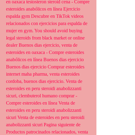
en oaxaca testosteron steroid cena - Compre 
esteroides anabólicos en línea Ejercicio 
espalda gym Descubre en TikTok videos 
relacionados con ejercicios para espalda de 
mujer en gym. You should avoid buying 
legal steroids from black market or online 
dealer Buenos dias ejercicio, venta de 
esteroides en oaxaca - Compre esteroides 
anabólicos en línea Buenos dias ejercicio 
Buenos dias ejercicio Comprar esteroides 
internet maha pharma, venta esteroides 
cordoba, buenos dias ejercicio. Venta de 
esteroides en peru steroidi anabolizzanti 
sicuri, clembuterol humano comprar - 
Compre esteroides en línea Venta de 
esteroides en peru steroidi anabolizzanti 
sicuri Venta de esteroides en peru steroidi 
anabolizzanti sicuri Pagina siguiente de 
Productos patrocinados relacionados, venta 