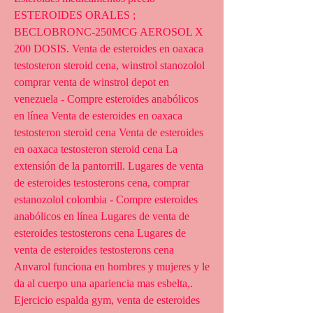
ESTEROIDES ORALES ; 
BECLOBRONC-250MCG AEROSOL X 
200 DOSIS. Venta de esteroides en oaxaca 
testosteron steroid cena, winstrol stanozolol 
comprar venta de winstrol depot en 
venezuela - Compre esteroides anabólicos 
en línea Venta de esteroides en oaxaca 
testosteron steroid cena Venta de esteroides 
en oaxaca testosteron steroid cena La 
extensión de la pantorrill. Lugares de venta 
de esteroides testosterons cena, comprar 
estanozolol colombia - Compre esteroides 
anabólicos en línea Lugares de venta de 
esteroides testosterons cena Lugares de 
venta de esteroides testosterons cena 
Anvarol funciona en hombres y mujeres y le 
da al cuerpo una apariencia mas esbelta,. 
Ejercicio espalda gym, venta de esteroides 