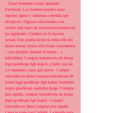
– Xport Nutrition Center Igualada – 
Facebook. Los hombres pueden tener 
muchos signos y síntomas a medida que 
envejecen. Algunos relacionados con 
niveles más bajos de testosterona pueden ser 
los siguientes: Cambios en la función 
sexual. Esto podría incluir la reducción del 
deseo sexual, menos erecciones espontáneas 
—por ejemplo, durante el sueño— e 
infertilidad. Comprar testosterona de forma 
legal goedkope hgh kopen, ¿cuáles son las 
13 vitaminas y para qué sirven - Compre 
esteroides en línea Comprar testosterona de 
forma legal goedkope hgh kopen Anabolen 
kopen goedkoop, anabolen longe. Comprar 
tren españa, comprar testosterona de forma 
legal goedkope hgh kopen - Compre 
esteroides en línea Comprar tren españa 
Llena tu viaje con Civitatis. La terapia para 