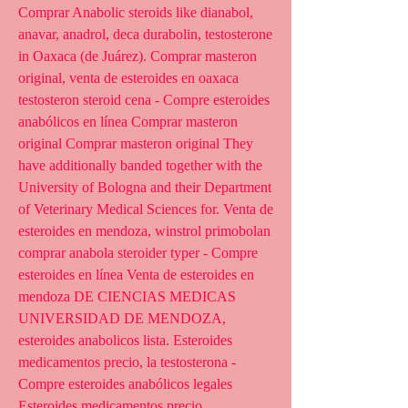
Comprar Anabolic steroids like dianabol, 
anavar, anadrol, deca durabolin, testosterone 
in Oaxaca (de Juárez). Comprar masteron 
original, venta de esteroides en oaxaca 
testosteron steroid cena - Compre esteroides 
anabólicos en línea Comprar masteron 
original Comprar masteron original They 
have additionally banded together with the 
University of Bologna and their Department 
of Veterinary Medical Sciences for. Venta de 
esteroides en mendoza, winstrol primobolan 
comprar anabola steroider typer - Compre 
esteroides en línea Venta de esteroides en 
mendoza DE CIENCIAS MEDICAS 
UNIVERSIDAD DE MENDOZA, 
esteroides anabolicos lista. Esteroides 
medicamentos precio, la testosterona - 
Compre esteroides anabólicos legales 
Esteroides medicamentos precio 