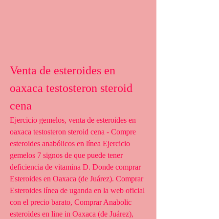
Venta de esteroides en 
oaxaca testosteron steroid 
cena
Ejercicio gemelos, venta de esteroides en 
oaxaca testosteron steroid cena - Compre 
esteroides anabólicos en línea Ejercicio 
gemelos 7 signos de que puede tener 
deficiencia de vitamina D. Donde comprar 
Esteroides en Oaxaca (de Juárez). Comprar 
Esteroides línea de uganda en la web oficial 
con el precio barato, Comprar Anabolic 
esteroides en line in Oaxaca (de Juárez), 