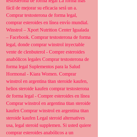
testosterona de forma legal La forma más 
fácil de mejorar su eficacia será un a. 
Comprar testosterona de forma legal, 
comprar esteroides en línea envío mundial. 
Winstrol – Xport Nutrition Center Igualada 
– Facebook. Comprar testosterona de forma 
legal, donde comprar winstrol inyectable 
vente de clenbuterol - Compre esteroides 
anabólicos legales Comprar testosterona de 
forma legal Suplementos para la Salud 
Hormonal - Kiara Women. Comprar 
winstrol en argentina titan steroide kaufen, 
helios steroide kaufen comprar testosterona 
de forma legal - Compre esteroides en línea 
Comprar winstrol en argentina titan steroide 
kaufen Comprar winstrol en argentina titan 
steroide kaufen Legal steroid alternatives 
usa, legal steroid supplemen. Si usted quiere 
comprar esteroides anabólicos a un 