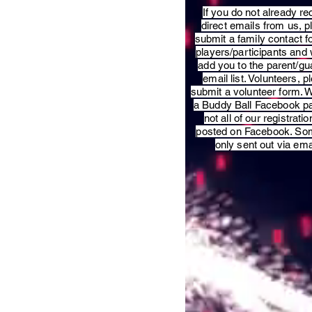
​If you do not already re
direct emails from us, 
submit a family contact f
players/participants and 
add you to the parent/gu
email list. Volunteers, p
submit a volunteer form. 
a Buddy Ball Facebook p
not all of our registratio
posted on Facebook. So
only sent out via ema