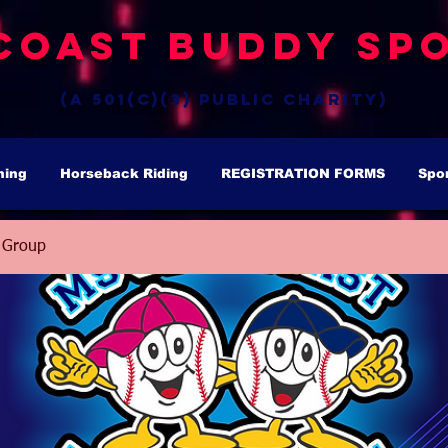
Coast Buddy Spo
(a 501(c)(3) public charity)
hing
Horseback Riding
REGISTRATION FORMS
Spo
 Group