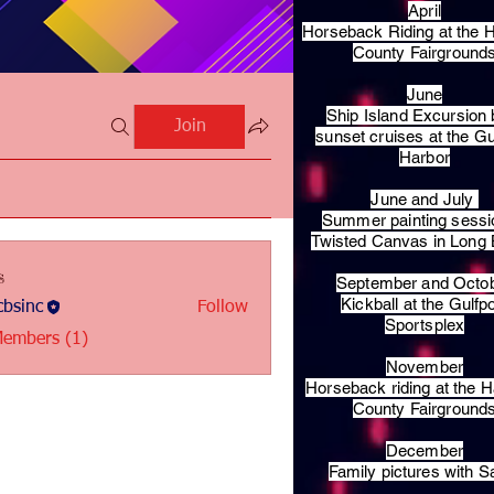
April
Horseback Riding at the H
County Fairground
June
Ship Island Excursion 
Join
sunset cruises at the Gu
Harbor
June and July
Summer painting sessi
Twisted Canvas in Long
s
September and Octo
Kickball at the Gulfp
bsinc
Follow
c
Sportsplex
Members (1)
November
Horseback riding at the H
County Fairground
December
Family pictures with S