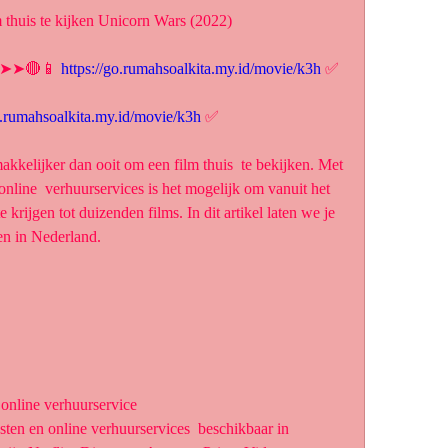
 thuis te kijken Unicorn Wars (2022)
► ➤➤🔴📱 
https://go.rumahsoalkita.my.id/movie/k3h
 ✅
o.rumahsoalkita.my.id/movie/k3h
 ✅
nline  verhuurservices is het mogelijk om vanuit het 
 krijgen tot duizenden films. In dit artikel laten we je 
ken in Nederland.
 online verhuurservice