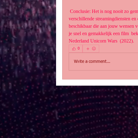
 Conclusie: Het is nog nooit zo gemakkelijk geweest om een film thuis te  bekijken. Met 
verschillende streamingdiensten en on
beschikbaar die aan jouw wensen vo
je snel en gemakkelijk een film  bek
Nederland Unicorn Wars  (2022).
0
Write a comment...