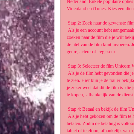
Nederland. Enkele populaire opties
Videoland en iTunes. Kies een diens
 Stap 2: Zoek naar de gewenste fi
 Als je een account hebt aangemaakt bij de gekozen dienst, kun je  beginnen met het 
zoeken naar de film die je wilt beki
de titel van de film kunt invoeren.
genre, acteur of  regisseur.
 Stap 3: Selecteer de film Unicorn
 Als je de film hebt gevonden die je wilt bekijken, klik dan op de titel  om meer informatie 
te zien. Hier kun je de trailer bekij
je zeker weet dat dit de film is  die 
te kopen,  afhankelijk van de dienst 
 Stap 4: Betaal en bekijk de film 
 Als je hebt gekozen om de film te huren of te kopen, volg dan de  instructies om te 
betalen. Zodra de betaling is voltooid
tablet of telefoon, afhankelijk van  