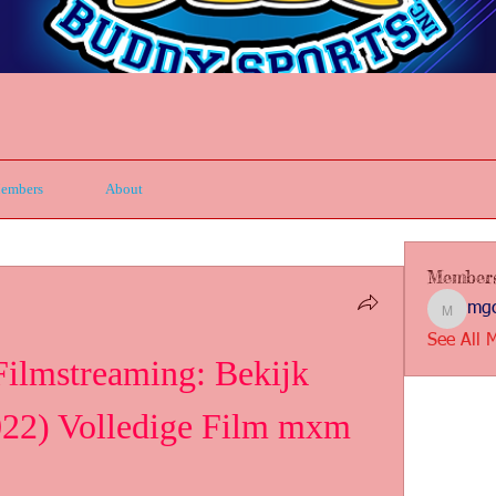
embers
About
Member
mgc
mgcbsin
See All 
Filmstreaming: Bekijk 
022) Volledige Film mxm