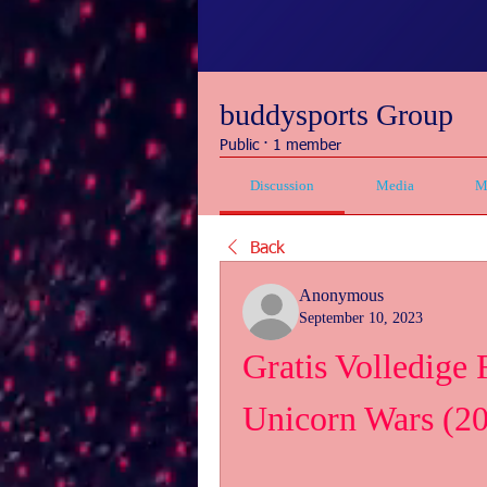
buddysports Group
Public
·
1 member
Discussion
Media
M
Back
Anonymous
September 10, 2023
Gratis Volledige 
Unicorn Wars (2