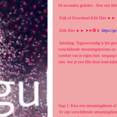
04 seconden geleden - Hoe een film
 Kijk of Download Klik Hier ►
 Klik Hier ►► ➤➤🔴📱 
https://g
 Inleiding: Tegenwoordig is het gemakkelijker dan ooit om een film thuis  te bekijken. Met 
verschillende streamingdiensten en o
comfort van je eigen huis  toegang te
zien  hoe je een film thuis kunt kij
Stap 1: Kies een streamingdienst of
 Er zijn verschillende streamingdiensten en online verhuurservices  beschikbaar in 