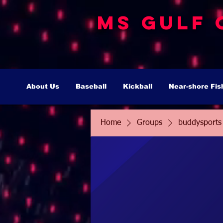
MS Gulf 
About Us
Baseball
Kickball
Near-shore Fis
Home
Groups
buddysports