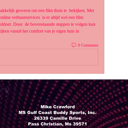
line verhuurservices  is er altijd wel een film 
ldoet. Door  de bovenstaande stappen te volgen kun 
ijken vanuit het comfort van je eigen huis in 
0 Comments
Mike Crawford
MS Gulf Coast Buddy Sports, Inc.
26339 Camille Drive
Pass Christian, Ms 39571