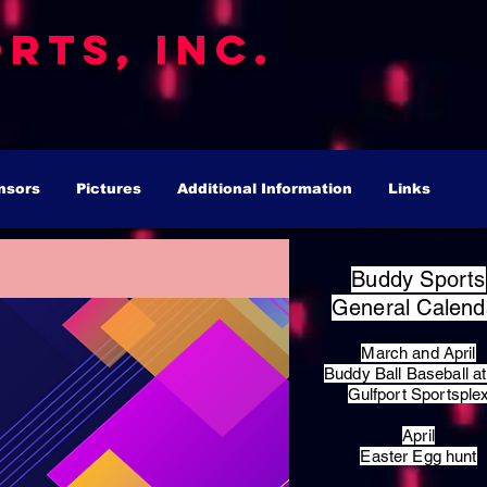
rts, Inc.
nsors
Pictures
Additional Information
Links
Buddy Sports
General Calend
March and April
Buddy Ball Baseball at
Gulfport Sportsple
April
Easter Egg hunt