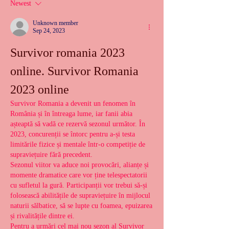
Newest
Unknown member
Sep 24, 2023
Survivor romania 2023 
online. Survivor Romania 
2023 online
Survivor Romania a devenit un fenomen în 
România și în întreaga lume, iar fanii abia 
așteaptă să vadă ce rezervă sezonul următor. În 
2023, concurenții se întorc pentru a-și testa 
limitările fizice și mentale într-o competiție de 
supraviețuire fără precedent.
Sezonul viitor va aduce noi provocări, alianțe și 
momente dramatice care vor ține telespectatorii 
cu sufletul la gură. Participanții vor trebui să-și 
folosească abilitățile de supraviețuire în mijlocul 
naturii sălbatice, să se lupte cu foamea, epuizarea 
și rivalitățile dintre ei.
Pentru a urmări cel mai nou sezon al Survivor 