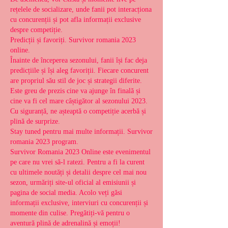
rețelele de socializare, unde fanii pot interacționa 
cu concurenții și pot afla informații exclusive 
despre competiție.
Predicții și favoriți. Survivor romania 2023 
online.
Înainte de începerea sezonului, fanii își fac deja 
predicțiile și își aleg favoriții. Fiecare concurent 
are propriul său stil de joc și strategii diferite. 
Este greu de prezis cine va ajunge în finală și 
cine va fi cel mare câștigător al sezonului 2023. 
Cu siguranță, ne așteaptă o competiție acerbă și 
plină de surprize.
Stay tuned pentru mai multe informații. Survivor 
romania 2023 program.
Survivor Romania 2023 Online este evenimentul 
pe care nu vrei să-l ratezi. Pentru a fi la curent 
cu ultimele noutăți și detalii despre cel mai nou 
sezon, urmăriți site-ul oficial al emisiunii și 
pagina de social media. Acolo veți găsi 
informații exclusive, interviuri cu concurenții și 
momente din culise. Pregătiți-vă pentru o 
aventură plină de adrenalină și emoții!