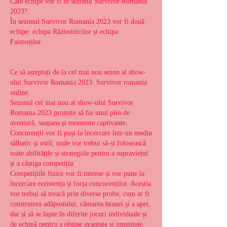
Câte echipe vor fi în sezonul Survivor Romania 
2023?.
În sezonul Survivor Romania 2023 vor fi două 
echipe: echipa Războinicilor și echipa 
Faimoșilor.
Ce să așteptați de la cel mai nou sezon al show-
ului Survivor Romania 2023. Survivor romania 
online.
Sezonul cel mai nou al show-ului Survivor 
Romania 2023 promite să fie unul plin de 
aventură, suspans și momente captivante. 
Concurenții vor fi puși la încercare într-un mediu 
sălbatic și ostil, unde vor trebui să-și folosească 
toate abilitățile și strategiile pentru a supraviețui 
și a câștiga competiția.
Competițiile fizice vor fi intense și vor pune la 
încercare rezistența și forța concurenților. Aceștia 
vor trebui să treacă prin diverse probe, cum ar fi 
construirea adăpostului, căutarea hranei și a apei, 
dar și să se lupte în diferite jocuri individuale și 
de echipă pentru a obține avantaje și imunitate.