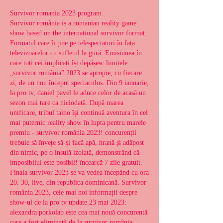
Survivor romania 2023 program.
Survivor românia is a romanian reality game 
show based on the international survivor format. 
Formatul care îi ține pe telespectatori în fața 
televizoarelor cu sufletul la gură. Emisiunea în 
care toți cei implicați își depășesc limitele. 
„survivor românia” 2023 se apropie, cu fiecare 
zi, de un nou început spectaculos. Din 9 ianuarie, 
la pro tv, daniel pavel le aduce celor de acasă un 
sezon mai tare ca niciodată. După marea 
unificare, tribul taino își continuă aventura în cel 
mai puternic reality show în lupta pentru marele 
premiu - survivor românia 2023! concurenții 
trebuie să învețe să-și facă apă, hrană și adăpost 
din nimic, pe o insulă izolată, demonstrând că 
imposibilul este posibil! încearcă 7 zile gratuit. 
Finala survivor 2023 se va vedea începând cu ora 
20. 30, live, din republica dominicană. Survivor 
românia 2023, cele mai noi informații despre 
show-ul de la pro tv update 23 mai 2023: 
alexandra porkolab este cea mai nouă concurentă 
care a fost eliminată de la survivor românia 