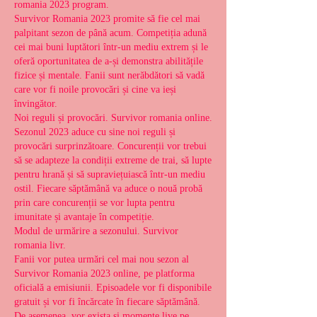
romania 2023 program.
Survivor Romania 2023 promite să fie cel mai 
palpitant sezon de până acum. Competiția adună 
cei mai buni luptători într-un mediu extrem și le 
oferă oportunitatea de a-și demonstra abilitățile 
fizice și mentale. Fanii sunt nerăbdători să vadă 
care vor fi noile provocări și cine va ieși 
învingător.
Noi reguli și provocări. Survivor romania online.
Sezonul 2023 aduce cu sine noi reguli și 
provocări surprinzătoare. Concurenții vor trebui 
să se adapteze la condiții extreme de trai, să lupte 
pentru hrană și să supraviețuiască într-un mediu 
ostil. Fiecare săptămână va aduce o nouă probă 
prin care concurenții se vor lupta pentru 
imunitate și avantaje în competiție.
Modul de urmărire a sezonului. Survivor 
romania livr.
Fanii vor putea urmări cel mai nou sezon al 
Survivor Romania 2023 online, pe platforma 
oficială a emisiunii. Episoadele vor fi disponibile 
gratuit și vor fi încărcate în fiecare săptămână. 
De asemenea, vor exista și momente live pe 