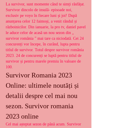
La survivor, sunt momente când te simți răsfățat. 
Survivor dincolo de insulă- episoade noi, 
exclusiv pe voyo în fiecare luni și joi! După 
anunțarea celor 12 faimoși, a venit rândul și 
războinicilor. Din ianuarie, la pro tv, daniel pavel 
le aduce celor de acasă un nou sezon din „ 
survivor românia ” mai tare ca niciodată. Cei 24 
concurenți vor începe, în curând, lupta pentru 
titlul de survivor. Totul despre survivor românia 
2023. 24 de concurenți se luptă pentru titlul de 
survivor și pentru marele premiu în valoare de 
100. 
Survivor Romania 2023 
Online: ultimele noutăți și 
detalii despre cel mai nou 
sezon. Survivor romania 
2023 online
Cel mai așteptat sezon de până acum. Survivor 