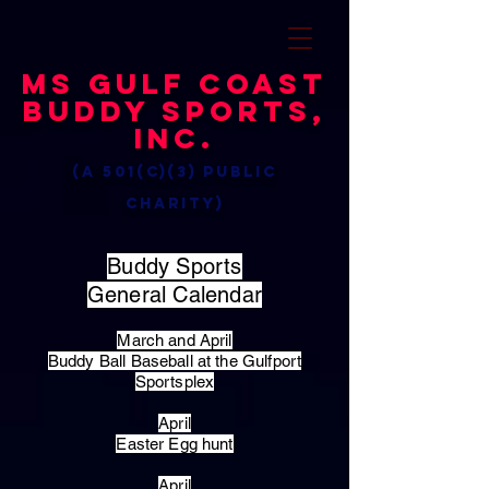
MS Gulf Coast
Buddy Sports,
Inc.
(a 501(c)(3) public
charity)
Buddy Sports
General Calendar
March and April
Buddy Ball Baseball at the Gulfport
Sportsplex
April
Easter Egg hunt
April