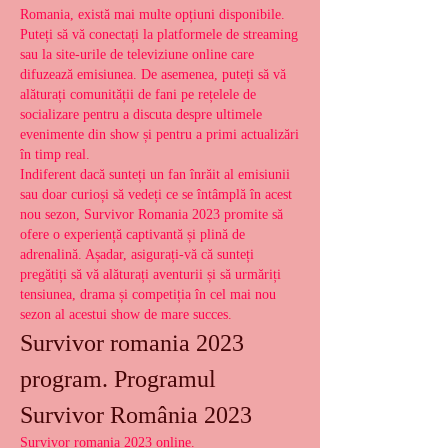
Romania, există mai multe opțiuni disponibile. 
Puteți să vă conectați la platformele de streaming 
sau la site-urile de televiziune online care 
difuzează emisiunea. De asemenea, puteți să vă 
alăturați comunității de fani pe rețelele de 
socializare pentru a discuta despre ultimele 
evenimente din show și pentru a primi actualizări 
în timp real.
Indiferent dacă sunteți un fan înrăit al emisiunii 
sau doar curioși să vedeți ce se întâmplă în acest 
nou sezon, Survivor Romania 2023 promite să 
ofere o experiență captivantă și plină de 
adrenalină. Așadar, asigurați-vă că sunteți 
pregătiți să vă alăturați aventurii și să urmăriți 
tensiunea, drama și competiția în cel mai nou 
sezon al acestui show de mare succes.
Survivor romania 2023 
program. Programul 
Survivor România 2023
Survivor romania 2023 online.