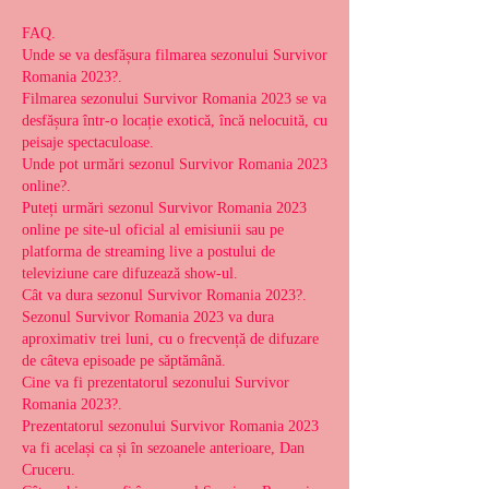
FAQ.
Unde se va desfășura filmarea sezonului Survivor 
Romania 2023?.
Filmarea sezonului Survivor Romania 2023 se va 
desfășura într-o locație exotică, încă nelocuită, cu 
peisaje spectaculoase.
Unde pot urmări sezonul Survivor Romania 2023 
online?.
Puteți urmări sezonul Survivor Romania 2023 
online pe site-ul oficial al emisiunii sau pe 
platforma de streaming live a postului de 
televiziune care difuzează show-ul.
Cât va dura sezonul Survivor Romania 2023?.
Sezonul Survivor Romania 2023 va dura 
aproximativ trei luni, cu o frecvență de difuzare 
de câteva episoade pe săptămână.
Cine va fi prezentatorul sezonului Survivor 
Romania 2023?.
Prezentatorul sezonului Survivor Romania 2023 
va fi același ca și în sezoanele anterioare, Dan 
Cruceru.