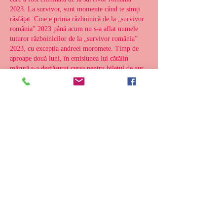
2023. La survivor, sunt momente când te simți 
răsfățat. Cine e prima războinică de la „survivor 
românia” 2023 până acum nu s-a aflat numele 
tuturor războinicilor de la „survivor românia” 
2023, cu excepția andreei moromete. Timp de 
aproape două luni, în emisiunea lui cătălin 
măruță s-a desfășurat cursa pentru biletul de aur 
către survivor românia 2023. De la wikipedia, 
enciclopedia liberă. Acest infocasetă: modifică /. 
Survivor românia 2023 este sezonul patru al 
reality show-ului de supraviețuire românesc bazat 
pe formatul internațional survivor. Program 
survivor românia 2023, concursul moderat de 
daniel pavel a devenit oficial. Zilele și orele de 
difuzare ale show-ului de la pro tv au fost 
stabilite. Producătorii au anunțat că emisiunea va 
fi disponibilă de mai multe ori pe săptămână, 
lucru aflat pe placul fanilor. Program survivor 
românia 2023, când se difuzează emisiunea. 
Survivor românia 2023 continuă astăzi, de la 
20:30 într-o nouă săptămână încărcată de noutăți. 
Reacții după eliminarea crinei abrudan după ce 