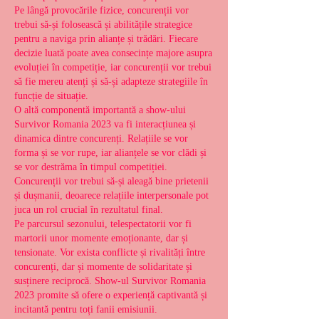
Pe lângă provocările fizice, concurenții vor 
trebui să-și folosească și abilitățile strategice 
pentru a naviga prin alianțe și trădări. Fiecare 
decizie luată poate avea consecințe majore asupra 
evoluției în competiție, iar concurenții vor trebui 
să fie mereu atenți și să-și adapteze strategiile în 
funcție de situație.
O altă componentă importantă a show-ului 
Survivor Romania 2023 va fi interacțiunea și 
dinamica dintre concurenți. Relațiile se vor 
forma și se vor rupe, iar alianțele se vor clădi și 
se vor destrăma în timpul competiției. 
Concurenții vor trebui să-și aleagă bine prietenii 
și dușmanii, deoarece relațiile interpersonale pot 
juca un rol crucial în rezultatul final.
Pe parcursul sezonului, telespectatorii vor fi 
martorii unor momente emoționante, dar și 
tensionate. Vor exista conflicte și rivalități între 
concurenți, dar și momente de solidaritate și 
susținere reciprocă. Show-ul Survivor Romania 
2023 promite să ofere o experiență captivantă și 
incitantă pentru toți fanii emisiunii.