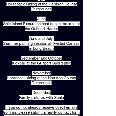
Horseback Riding at the Harrison County
Fairgrounds
June
Ship Island Excursion boat sunset cruises at
the Gulfport Harbor
June and July
Summer painting session at Twisted Canvas
in Long Beach
September and October
Kickball at the Gulfport Sportsplex
November
Horseback riding at the Harrison County
Fairgrounds
December
Family pictures with Santa
​If you do not already receive direct emails
from us, please submit a family contact form