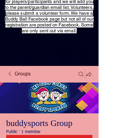
for players/participants and we will add you
to the parent/guardian email list. Volunteers,
please submit a volunteer form. We have a
Buddy Ball Facebook page but not all of our
registration are posted on Facebook. Some
are only sent out via email.
Groups
buddysports Group
Public
·
1 member