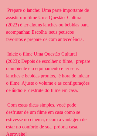
 Prepare o lanche: Uma parte importante de 
assistir um filme Uma Questão  Cultural 
(2023) é ter alguns lanches ou bebidas para 
acompanhar. Escolha  seus petiscos 
favoritos e prepare-os com antecedência.
 Inicie o filme Uma Questão Cultural 
(2023): Depois de escolher o filme,  prepare 
o ambiente e o equipamento e ter seus 
lanches e bebidas prontos,  é hora de iniciar 
o filme. Ajuste o volume e as configurações 
de áudio e  desfrute do filme em casa.
 Com essas dicas simples, você pode 
desfrutar de um filme em casa como se  
estivesse no cinema, e com a vantagem de 
estar no conforto de sua  própria casa. 
Aproveite!