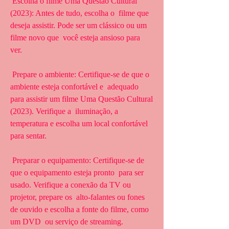
 Escolha o filme Uma Questão Cultural 
(2023): Antes de tudo, escolha o  filme que 
deseja assistir. Pode ser um clássico ou um 
filme novo que  você esteja ansioso para 
ver.
 Prepare o ambiente: Certifique-se de que o 
ambiente esteja confortável e  adequado 
para assistir um filme Uma Questão Cultural 
(2023). Verifique a  iluminação, a 
temperatura e escolha um local confortável 
para sentar.
 Preparar o equipamento: Certifique-se de 
que o equipamento esteja pronto  para ser 
usado. Verifique a conexão da TV ou 
projetor, prepare os  alto-falantes ou fones 
de ouvido e escolha a fonte do filme, como 
um DVD  ou serviço de streaming.