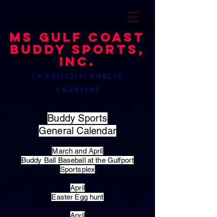
MS Gulf Coast
Buddy Sports,
Inc.
(a 501(c)(3) public
charity)
Buddy Sports
General Calendar
March and April
Buddy Ball Baseball at the Gulfport
Sportsplex
April
Easter Egg hunt
April