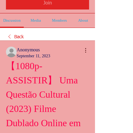
Join
Discussion
Media
Members
About
Back
Anonymous
September 11, 2023
【1080p-
ASSISTIR】 Uma 
Questão Cultural 
(2023) Filme 
Dublado Online em 