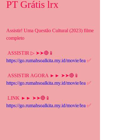
PT Grátis lrx
Assistir! Uma Questão Cultural (2023) filme 
completo
 ASSISTIR ▷ ➤➤🔴📱 
https://go.rumahsoalkita.my.id/movie/lea
 ✅
 ASSISTIR AGORA ►► ➤➤🔴📱 
https://go.rumahsoalkita.my.id/movie/lea
 ✅
 LINK ►► ➤➤🔴📱 
https://go.rumahsoalkita.my.id/movie/lea
 ✅