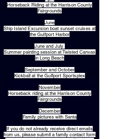
Horseback Riding at the Harrison County
Fairgrounds
June
Ship Island Excursion boat sunset cruises at
the Gulfport Harbor
June and July
Summer painting session at Twisted Canvas
in Long Beach
September and October
Kickball at the Gulfport Sportsplex
November
Horseback riding at the Harrison County
Fairgrounds
December
Family pictures with Santa
​If you do not already receive direct emails
from us, please submit a family contact form