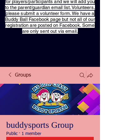
for players/participants and we will add you
to the parent/guardian email list. Volunteers,
please submit a volunteer form. We have a
Buddy Ball Facebook page but not all of our
registration are posted on Facebook. Some
are only sent out via email.
Groups
buddysports Group
Public
·
1 member