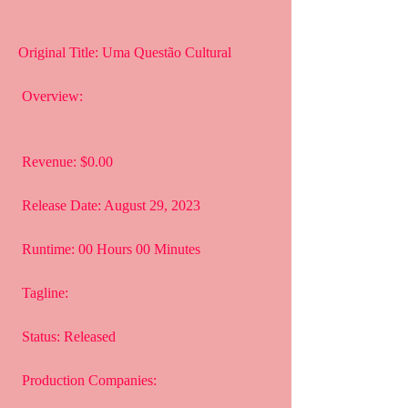
Original Title: Uma Questão Cultural
 Overview:
 Revenue: $0.00
 Release Date: August 29, 2023
 Runtime: 00 Hours 00 Minutes
 Tagline: 
 Status: Released
 Production Companies: