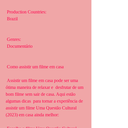
 Production Countries:
 Brazil
 Genres:
 Documentário
 Como assistir um filme em casa
 Assistir um filme em casa pode ser uma 
ótima maneira de relaxar e  desfrutar de um 
bom filme sem sair de casa. Aqui estão 
algumas dicas  para tornar a experiência de 
assistir um filme Uma Questão Cultural  
(2023) em casa ainda melhor: