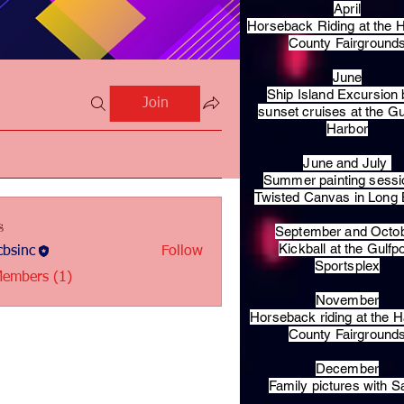
April
Horseback Riding at the H
County Fairground
June
Ship Island Excursion 
Join
sunset cruises at the Gu
Harbor
June and July
Summer painting sessi
Twisted Canvas in Long
s
September and Octo
Kickball at the Gulfp
bsinc
Follow
c
Sportsplex
Members (1)
November
Horseback riding at the H
County Fairground
December
Family pictures with S