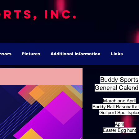
rts, Inc.
nsors
Pictures
Additional Information
Links
Buddy Sports
General Calend
March and April
Buddy Ball Baseball at
Gulfport Sportsple
April
Easter Egg hunt