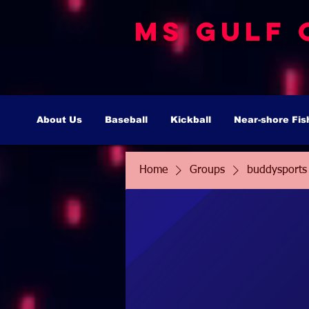
MS Gulf 
About Us
Baseball
Kickball
Near-shore Fis
Home
Groups
buddysports