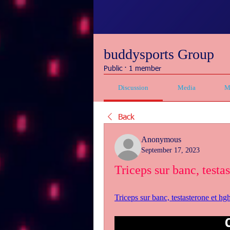
buddysports Group
Public
·
1 member
Discussion
Media
M
Back
Anonymous
September 17, 2023
Triceps sur banc, testa
Triceps sur banc, testasterone et hg