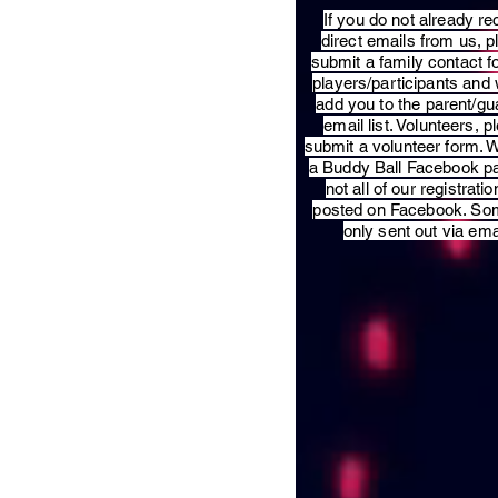
​If you do not already re
direct emails from us, 
submit a family contact f
players/participants and 
add you to the parent/gu
email list. Volunteers, p
submit a volunteer form. 
a Buddy Ball Facebook p
not all of our registratio
posted on Facebook. So
only sent out via ema