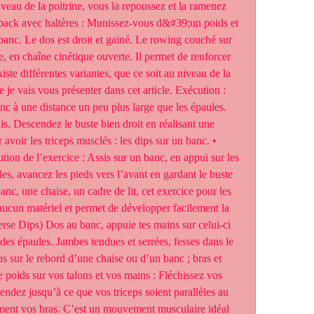
iveau de la poitrine, vous la repoussez et la ramenez 
back avec haltères : Munissez-vous d&#39;un poids et 
anc. Le dos est droit et gainé. Le rowing couché sur 
e, en chaîne cinétique ouverte. Il permet de renforcer 
ste différentes variantes, que ce soit au niveau de la 
 je vais vous présenter dans cet article. Exécution : 
c à une distance un peu plus large que les épaules. 
is. Descendez le buste bien droit en réalisant une 
avoir les triceps musclés : les dips sur un banc. • 
tion de l’exercice : Assis sur un banc, en appui sur les 
es, avancez les pieds vers l’avant en gardant le buste 
anc, une chaise, un cadre de lit, cet exercice pour les 
 aucun matériel et permet de développer facilement la 
rse Dips) Dos au banc, appuie tes mains sur celui-ci 
 des épaules. Jambes tendues et serrées, fesses dans le 
s sur le rebord d’une chaise ou d’un banc ; bras et 
poids sur vos talons et vos mains : Fléchissez vos 
endez jusqu’à ce que vos triceps soient parallèles au 
ent vos bras. C’est un mouvement musculaire idéal 