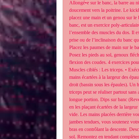
Allongé•e sur le banc, la barre au n
doucement vers la poitrine. Le kick
placez une main et un genou sur le b
banc, est un exercice poly-articulair
l’ensemble des muscles du dos. Il exi
prise ou de l’inclinaison du banc que
Placez les paumes de main sur le ban
Posez les pieds au sol, genoux fléch
flexion des coudes. 4 exercices pour 
Muscles ciblés : Les triceps. • Exécu
mains écartées à la largeur des épaul
droit (bassin sous les épaules). Un b
triceps peut se réaliser partout sans
longue portion. Dips sur banc (Reve
en les plaçant écartées de la largeur
vide. Les mains placées derrière vou
jambes tendues, vous soutenez votre 
bras en contrôlant la descente. Desc
sol. Remontez en tendant complètem