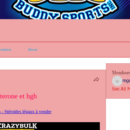
embers
About
Member
mgc
mgcbsin
See All 
sterone et hgh
h - Stéroïdes légaux à vendre