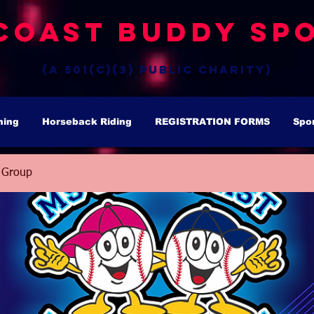
Coast Buddy Spo
(a 501(c)(3) public charity)
hing
Horseback Riding
REGISTRATION FORMS
Spo
 Group