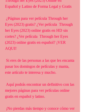
Through her Eyes (2023) Online en 
Español y Latino de Forma Legal y Gratis
 ¿Páginas para ver película Through her 
Eyes (2023) gratis? ¿Ver película  Through 
her Eyes (2023) online gratis en HD sin 
cortes? ¿Ver película  Through her Eyes 
(2023) online gratis en español? ¡VER 
AQUI!
 Si eres de las personas a las que les encanta 
pasar los domingos de películas y manta, 
este artículo te interesa y mucho.
 Aquí podrás encontrar un definitivo con las 
mejores páginas para ver películas online 
gratis en español y latino.
 ¡No pierdas más tiempo y conoce cómo ver 