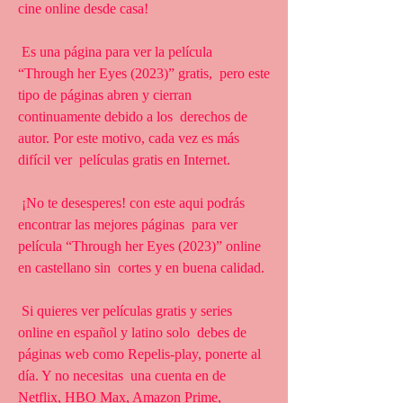
cine online desde casa!
 Es una página para ver la película 
“Through her Eyes (2023)” gratis,  pero este 
tipo de páginas abren y cierran 
continuamente debido a los  derechos de 
autor. Por este motivo, cada vez es más 
difícil ver  películas gratis en Internet.
 ¡No te desesperes! con este aqui podrás 
encontrar las mejores páginas  para ver 
película “Through her Eyes (2023)” online 
en castellano sin  cortes y en buena calidad.
 Si quieres ver películas gratis y series 
online en español y latino solo  debes de 
páginas web como Repelis-play, ponerte al 
día. Y no necesitas  una cuenta en de 
Netflix, HBO Max, Amazon Prime, 