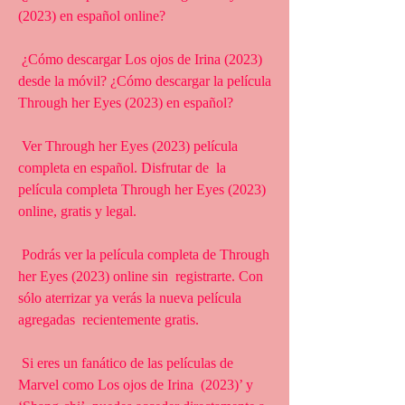
(2023) en español online?
 ¿Cómo descargar Los ojos de Irina (2023) 
desde la móvil? ¿Cómo descargar la película 
Through her Eyes (2023) en español?
 Ver Through her Eyes (2023) película 
completa en español. Disfrutar de  la 
película completa Through her Eyes (2023) 
online, gratis y legal.
 Podrás ver la película completa de Through 
her Eyes (2023) online sin  registrarte. Con 
sólo aterrizar ya verás la nueva película 
agregadas  recientemente gratis.
 Si eres un fanático de las películas de 
Marvel como Los ojos de Irina  (2023)’ y 