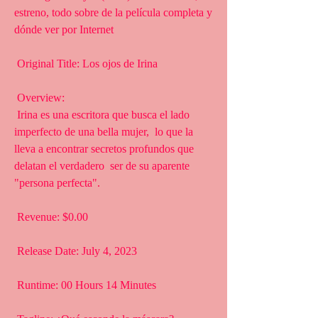
estreno, todo sobre de la película completa y 
dónde ver por Internet
 Original Title: Los ojos de Irina
 Overview:
 Irina es una escritora que busca el lado 
imperfecto de una bella mujer,  lo que la 
lleva a encontrar secretos profundos que 
delatan el verdadero  ser de su aparente 
"persona perfecta".
 Revenue: $0.00
 Release Date: July 4, 2023
 Runtime: 00 Hours 14 Minutes