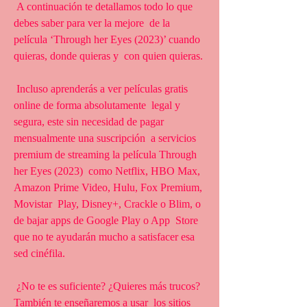
 A continuación te detallamos todo lo que 
debes saber para ver la mejore  de la 
película ‘Through her Eyes (2023)’ cuando 
quieras, donde quieras y  con quien quieras.
 Incluso aprenderás a ver películas gratis 
online de forma absolutamente  legal y 
segura, este sin necesidad de pagar 
mensualmente una suscripción  a servicios 
premium de streaming la película Through 
her Eyes (2023)  como Netflix, HBO Max, 
Amazon Prime Video, Hulu, Fox Premium, 
Movistar  Play, Disney+, Crackle o Blim, o 
de bajar apps de Google Play o App  Store 
que no te ayudarán mucho a satisfacer esa 
sed cinéfila.
 ¿No te es suficiente? ¿Quieres más trucos? 
También te enseñaremos a usar  los sitios 