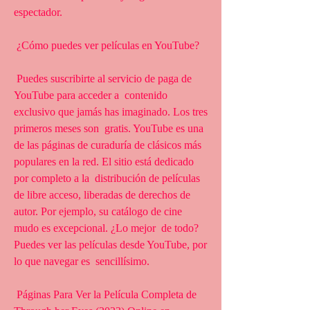
espectador.
 ¿Cómo puedes ver películas en YouTube?
 Puedes suscribirte al servicio de paga de 
YouTube para acceder a  contenido 
exclusivo que jamás has imaginado. Los tres 
primeros meses son  gratis. YouTube es una 
de las páginas de curaduría de clásicos más  
populares en la red. El sitio está dedicado 
por completo a la  distribución de películas 
de libre acceso, liberadas de derechos de  
autor. Por ejemplo, su catálogo de cine 
mudo es excepcional. ¿Lo mejor  de todo? 
Puedes ver las películas desde YouTube, por 
lo que navegar es  sencillísimo.
 Páginas Para Ver la Película Completa de 