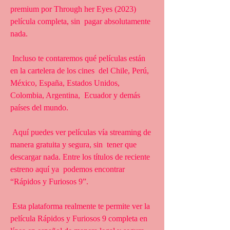
premium por Through her Eyes (2023) 
película completa, sin  pagar absolutamente 
nada.
 Incluso te contaremos qué películas están 
en la cartelera de los cines  del Chile, Perú, 
México, España, Estados Unidos, 
Colombia, Argentina,  Ecuador y demás 
países del mundo.
 Aquí puedes ver películas vía streaming de 
manera gratuita y segura, sin  tener que 
descargar nada. Entre los títulos de reciente 
estreno aquí ya  podemos encontrar 
“Rápidos y Furiosos 9”.
 Esta plataforma realmente te permite ver la 
película Rápidos y Furiosos 9 completa en 