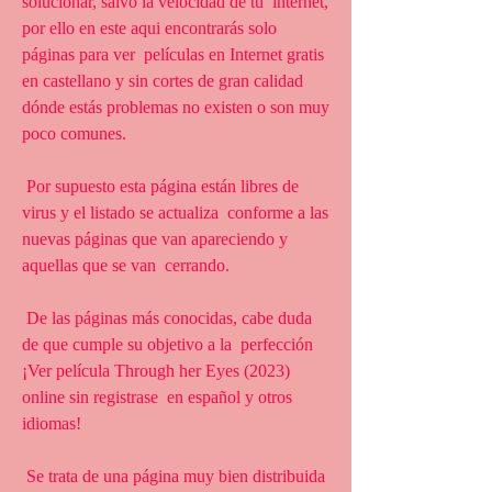
solucionar, salvo la velocidad de tu  internet, 
por ello en este aqui encontrarás solo 
páginas para ver  películas en Internet gratis 
en castellano y sin cortes de gran calidad  
dónde estás problemas no existen o son muy 
poco comunes.
 Por supuesto esta página están libres de 
virus y el listado se actualiza  conforme a las 
nuevas páginas que van apareciendo y 
aquellas que se van  cerrando.
 De las páginas más conocidas, cabe duda 
de que cumple su objetivo a la  perfección 
¡Ver película Through her Eyes (2023) 
online sin registrase  en español y otros 
idiomas!
 Se trata de una página muy bien distribuida 