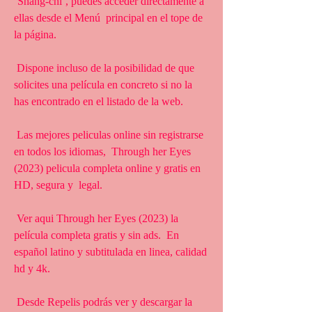
‘Shang-chi’, puedes acceder directamente a 
ellas desde el Menú  principal en el tope de 
la página.
 Dispone incluso de la posibilidad de que 
solicites una película en concreto si no la 
has encontrado en el listado de la web.
 Las mejores peliculas online sin registrarse 
en todos los idiomas,  Through her Eyes 
(2023) pelicula completa online y gratis en 
HD, segura y  legal.
 Ver aqui Through her Eyes (2023) la 
película completa gratis y sin ads.  En 
español latino y subtitulada en linea, calidad 
hd y 4k.
 Desde Repelis podrás ver y descargar la 