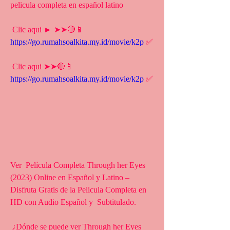
pelicula completa en español latino
 Clic aqui ► ➤➤🔴📱 
https://go.rumahsoalkita.my.id/movie/k2p
 ✅
 Clic aqui ➤➤🔴📱 
https://go.rumahsoalkita.my.id/movie/k2p
 ✅
Ver  Película Completa Through her Eyes 
(2023) Online en Español y Latino –  
Disfruta Gratis de la Pelicula Completa en 
HD con Audio Español y  Subtitulado.
 ¿Dónde se puede ver Through her Eyes 