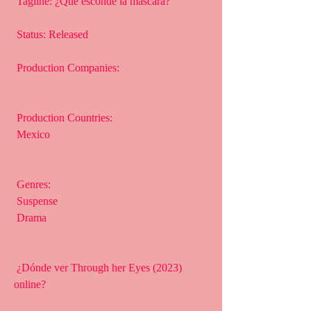
 Tagline: ¿Qué esconde la máscara?
 Status: Released
 Production Companies:
 Production Countries:
 Mexico
 Genres:
 Suspense
 Drama
 ¿Dónde ver Through her Eyes (2023) 
online?