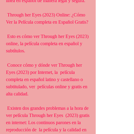
línea en español de manera legal y segura.
 Through her Eyes (2023) Online: ¿Cómo 
Ver la Película completa en Español Gratis?
 Esto es cómo ver Through her Eyes (2023) 
online, la película completa en español y 
subtítulos.
 Conoce cómo y dónde ver Through her 
Eyes (2023) por Internet, la  película 
completa en español latino y castellano o 
subtitulado, ver  películas online y gratis en 
alta calidad.
 Existen dos grandes problemas a la hora de 
ver película Through her Eyes  (2023) gratis 
en internet: Los continuos parones en la 
reproducción de  la película y la calidad en 