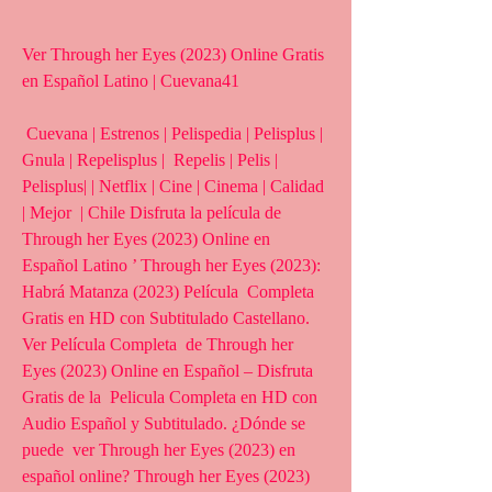
Ver Through her Eyes (2023) Online Gratis 
en Español Latino | Cuevana41
 Cuevana | Estrenos | Pelispedia | Pelisplus | 
Gnula | Repelisplus |  Repelis | Pelis | 
Pelisplus| | Netflix | Cine | Cinema | Calidad 
| Mejor  | Chile Disfruta la película de 
Through her Eyes (2023) Online en  
Español Latino ’ Through her Eyes (2023): 
Habrá Matanza (2023) Película  Completa 
Gratis en HD con Subtitulado Castellano. 
Ver Película Completa  de Through her 
Eyes (2023) Online en Español – Disfruta 
Gratis de la  Pelicula Completa en HD con 
Audio Español y Subtitulado. ¿Dónde se 
puede  ver Through her Eyes (2023) en 
español online? Through her Eyes (2023)  