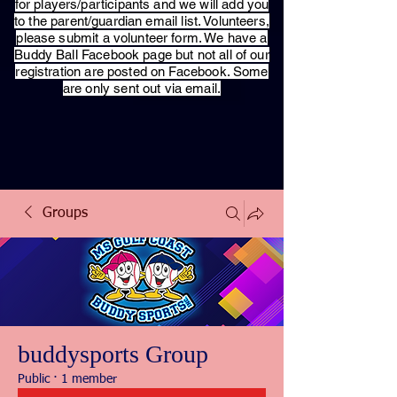
for players/participants and we will add you
to the parent/guardian email list. Volunteers,
please submit a volunteer form. We have a
Buddy Ball Facebook page but not all of our
registration are posted on Facebook. Some
are only sent out via email.
Groups
buddysports Group
Public
·
1 member