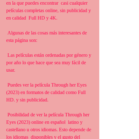
en la que puedes encontrar  casi cualquier 
películas completas online, sin publicidad y 
en calidad  Full HD y 4K.
 Algunas de las cosas más interesantes de 
esta página son:
 Las películas están ordenadas por género y 
por año lo que hace que sea muy fácil de 
usar.
 Puedes ver la película Through her Eyes 
(2023) en formatos de calidad como Full 
HD. y sin publicidad.
 Posibilidad de ver la película Through her 
Eyes (2023) online en español  latino y 
castellano u otros idiomas. Esto depende de 
los idiomas  disponibles y el gusto del 