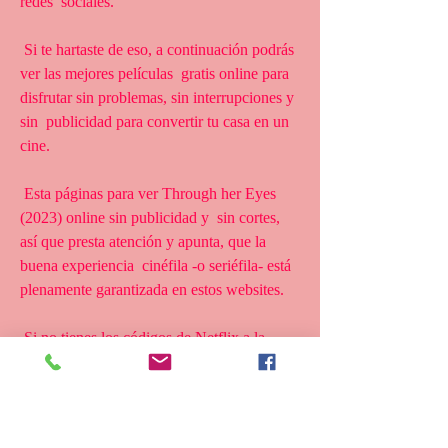
redes  sociales.
 Si te hartaste de eso, a continuación podrás 
ver las mejores películas  gratis online para 
disfrutar sin problemas, sin interrupciones y 
sin  publicidad para convertir tu casa en un 
cine.
 Esta páginas para ver Through her Eyes 
(2023) online sin publicidad y  sin cortes, 
así que presta atención y apunta, que la 
buena experiencia  cinéfila -o seriéfila- está 
plenamente garantizada en estos websites.
 Si no tienes los códigos de Netflix a la 
mano o tu conexión no te  permite descargar 
películas gratis en Mega HD, conoce cómo 
ver películas  de acción, terror, comedias, 
clásicos y hasta teen movies de la forma  