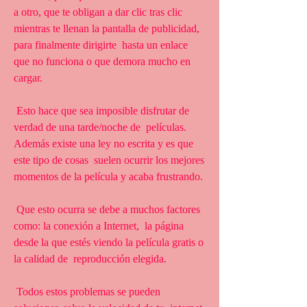
a otro, que te obligan a dar clic tras clic  
mientras te llenan la pantalla de publicidad, 
para finalmente dirigirte  hasta un enlace 
que no funciona o que demora mucho en 
cargar.
 Esto hace que sea imposible disfrutar de 
verdad de una tarde/noche de  películas. 
Además existe una ley no escrita y es que 
este tipo de cosas  suelen ocurrir los mejores 
momentos de la película y acaba frustrando.
 Que esto ocurra se debe a muchos factores 
como: la conexión a Internet,  la página 
desde la que estés viendo la película gratis o 
la calidad de  reproducción elegida.
 Todos estos problemas se pueden 