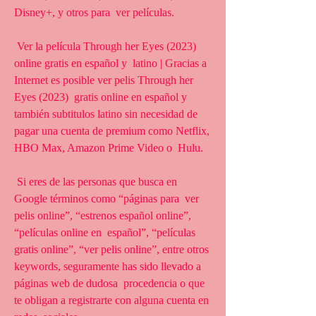
Disney+, y otros para  ver películas.
 Ver la película Through her Eyes (2023) 
online gratis en español y  latino | Gracias a 
Internet es posible ver pelis Through her 
Eyes (2023)  gratis online en español y 
también subtitulos latino sin necesidad de  
pagar una cuenta de premium como Netflix, 
HBO Max, Amazon Prime Video o  Hulu.
 Si eres de las personas que busca en 
Google términos como “páginas para  ver 
pelis online”, “estrenos español online”, 
“películas online en  español”, “películas 
gratis online”, “ver pelis online”, entre otros  
keywords, seguramente has sido llevado a 
páginas web de dudosa  procedencia o que 
te obligan a registrarte con alguna cuenta en 