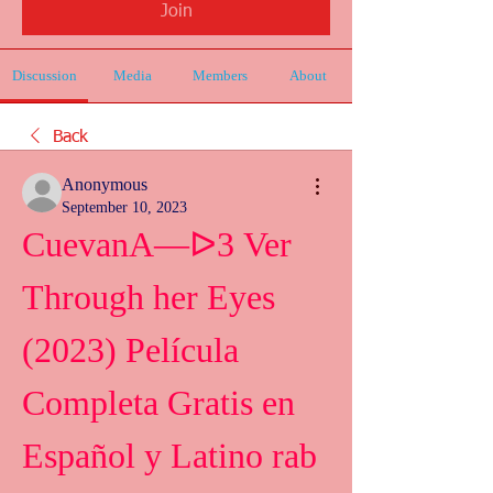
Join
Discussion
Media
Members
About
Back
Anonymous
September 10, 2023
CuevanA—ᐅ3 Ver 
Through her Eyes 
(2023) Película 
Completa Gratis en 
Español y Latino rab