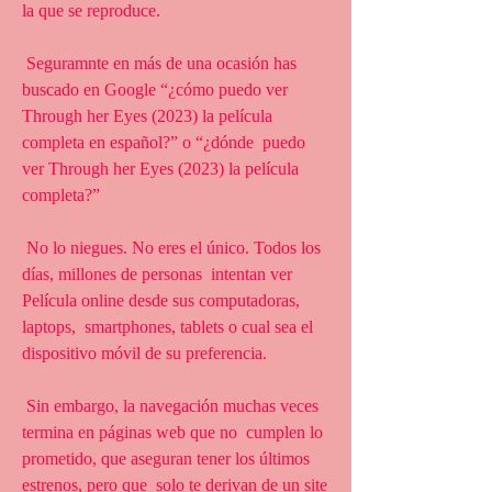
la que se reproduce.
 Seguramnte en más de una ocasión has 
buscado en Google “¿cómo puedo ver  
Through her Eyes (2023) la película 
completa en español?” o “¿dónde  puedo 
ver Through her Eyes (2023) la película 
completa?”
 No lo niegues. No eres el único. Todos los 
días, millones de personas  intentan ver 
Película online desde sus computadoras, 
laptops,  smartphones, tablets o cual sea el 
dispositivo móvil de su preferencia.
 Sin embargo, la navegación muchas veces 
termina en páginas web que no  cumplen lo 
prometido, que aseguran tener los últimos 
estrenos, pero que  solo te derivan de un site 