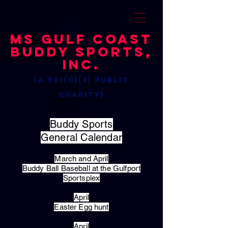
MS Gulf Coast
Buddy Sports,
Inc.
(a 501(c)(3) public
charity)
Buddy Sports
General Calendar
March and April
Buddy Ball Baseball at the Gulfport
Sportsplex
April
Easter Egg hunt
April