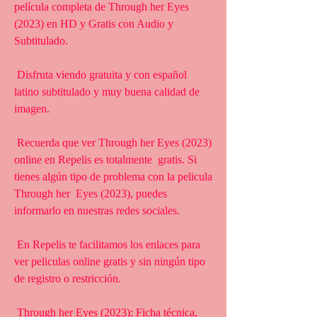
película completa de Through her Eyes 
(2023) en HD y Gratis con Audio y 
Subtitulado.
 Disfruta viendo gratuita y con español 
latino subtitulado y muy buena calidad de 
imagen.
 Recuerda que ver Through her Eyes (2023) 
online en Repelis es totalmente  gratis. Si 
tienes algún tipo de problema con la pelicula 
Through her  Eyes (2023), puedes 
informarlo en nuestras redes sociales.
 En Repelis te facilitamos los enlaces para 
ver peliculas online gratis y sin ningún tipo 
de registro o restricción.
 Through her Eyes (2023): Ficha técnica, 