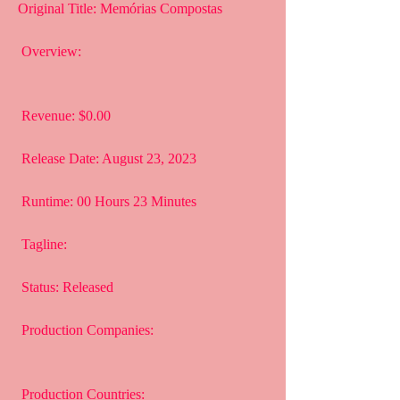
Original Title: Memórias Compostas
 Overview:
 Revenue: $0.00
 Release Date: August 23, 2023
 Runtime: 00 Hours 23 Minutes
 Tagline: 
 Status: Released
 Production Companies:
 Production Countries: