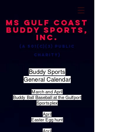
MS Gulf Coast
Buddy Sports,
Inc.
(a 501(c)(3) public
charity)
Buddy Sports
General Calendar
March and April
Buddy Ball Baseball at the Gulfport
Sportsplex
April
Easter Egg hunt
April