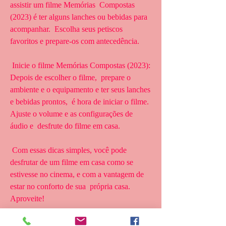
assistir um filme Memórias  Compostas 
(2023) é ter alguns lanches ou bebidas para 
acompanhar.  Escolha seus petiscos 
favoritos e prepare-os com antecedência.
 Inicie o filme Memórias Compostas (2023): 
Depois de escolher o filme,  prepare o 
ambiente e o equipamento e ter seus lanches 
e bebidas prontos,  é hora de iniciar o filme. 
Ajuste o volume e as configurações de 
áudio e  desfrute do filme em casa.
 Com essas dicas simples, você pode 
desfrutar de um filme em casa como se  
estivesse no cinema, e com a vantagem de 
estar no conforto de sua  própria casa. 
Aproveite!
 Assistir Memórias Compostas