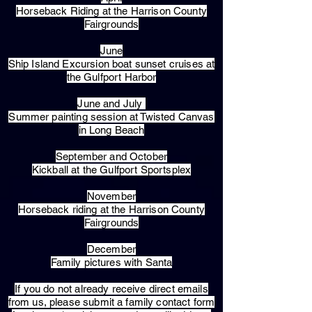
Horseback Riding at the Harrison County
Fairgrounds
June
Ship Island Excursion boat sunset cruises at
the Gulfport Harbor
June and July
Summer painting session at Twisted Canvas
in Long Beach
September and October
Kickball at the Gulfport Sportsplex
November
Horseback riding at the Harrison County
Fairgrounds
December
Family pictures with Santa
​If you do not already receive direct emails
from us, please submit a family contact form