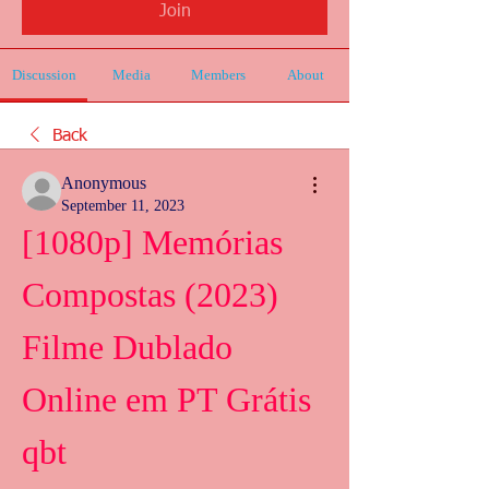
Join
Discussion
Media
Members
About
Back
Anonymous
September 11, 2023
[1080p] Memórias 
Compostas (2023) 
Filme Dublado 
Online em PT Grátis 
qbt