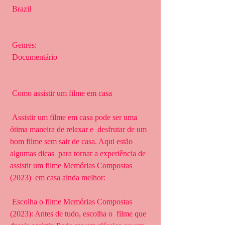
 Brazil
 Genres:
 Documentário
 Como assistir um filme em casa
 Assistir um filme em casa pode ser uma 
ótima maneira de relaxar e  desfrutar de um 
bom filme sem sair de casa. Aqui estão 
algumas dicas  para tornar a experiência de 
assistir um filme Memórias Compostas 
(2023)  em casa ainda melhor:
 Escolha o filme Memórias Compostas 
(2023): Antes de tudo, escolha o  filme que 