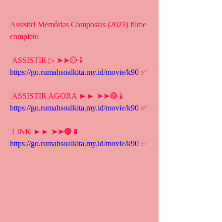
Assistir! Memórias Compostas (2023) filme 
completo
 ASSISTIR ▷ ➤➤🔴📱 
https://go.rumahsoalkita.my.id/movie/k90
 ✅
 ASSISTIR AGORA ►► ➤➤🔴📱 
https://go.rumahsoalkita.my.id/movie/k90
 ✅
 LINK ►► ➤➤🔴📱 
https://go.rumahsoalkita.my.id/movie/k90
 ✅