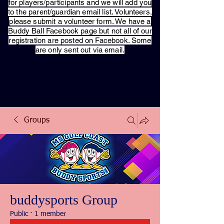
for players/participants and we will add you
to the parent/guardian email list. Volunteers,
please submit a volunteer form. We have a
Buddy Ball Facebook page but not all of our
registration are posted on Facebook. Some
are only sent out via email.
Groups
buddysports Group
Public
·
1 member