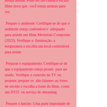
deseja assistir. Pode ser um clássico ou um 
filme novo que  você esteja ansioso para 
ver.
 Prepare o ambiente: Certifique-se de que o 
ambiente esteja confortável e  adequado 
para assistir um filme Memórias Compostas 
(2023). Verifique a  iluminação, a 
temperatura e escolha um local confortável 
para sentar.
 Preparar o equipamento: Certifique-se de 
que o equipamento esteja pronto  para ser 
usado. Verifique a conexão da TV ou 
projetor, prepare os  alto-falantes ou fones 
de ouvido e escolha a fonte do filme, como 
um DVD  ou serviço de streaming.
 Prepare o lanche: Uma parte importante de 