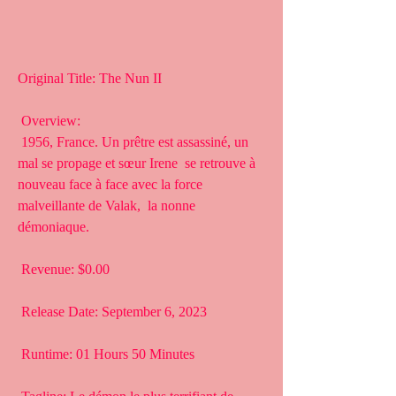
Original Title: The Nun II
 Overview:
 1956, France. Un prêtre est assassiné, un 
mal se propage et sœur Irene  se retrouve à 
nouveau face à face avec la force 
malveillante de Valak,  la nonne 
démoniaque.
 Revenue: $0.00
 Release Date: September 6, 2023
 Runtime: 01 Hours 50 Minutes