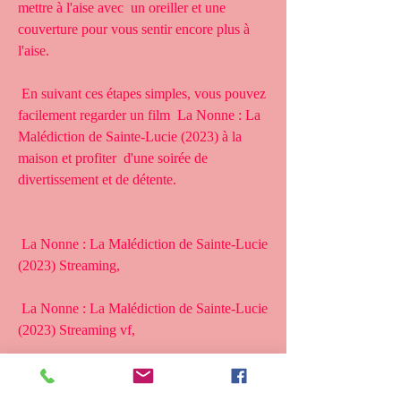
mettre à l'aise avec  un oreiller et une 
couverture pour vous sentir encore plus à 
l'aise.
 En suivant ces étapes simples, vous pouvez 
facilement regarder un film  La Nonne : La 
Malédiction de Sainte-Lucie (2023) à la 
maison et profiter  d'une soirée de 
divertissement et de détente.
 La Nonne : La Malédiction de Sainte-Lucie 
(2023) Streaming,
 La Nonne : La Malédiction de Sainte-Lucie 
(2023) Streaming vf,
 La Nonne : La Malédiction de Sainte-Lucie 
(2023) Streaming Vostfr,