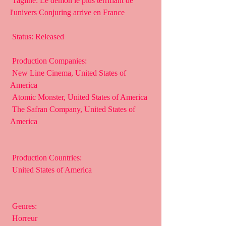
 Tagline: Le démon le plus terrifiant de 
l'univers Conjuring arrive en France
 Status: Released
 Production Companies:
 New Line Cinema, United States of 
America
 Atomic Monster, United States of America
 The Safran Company, United States of 
America
 Production Countries:
 United States of America
 Genres:
 Horreur