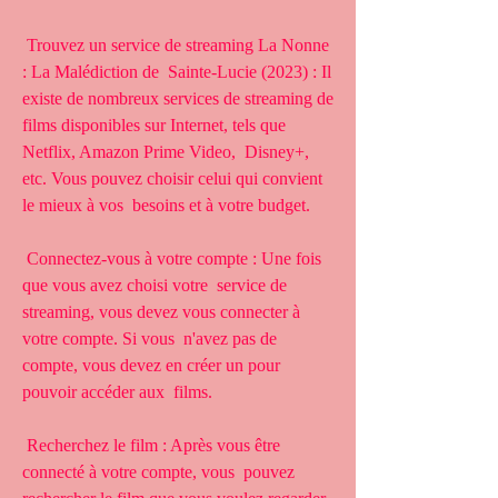
 Trouvez un service de streaming La Nonne 
: La Malédiction de  Sainte-Lucie (2023) : Il 
existe de nombreux services de streaming de  
films disponibles sur Internet, tels que 
Netflix, Amazon Prime Video,  Disney+, 
etc. Vous pouvez choisir celui qui convient 
le mieux à vos  besoins et à votre budget.
 Connectez-vous à votre compte : Une fois 
que vous avez choisi votre  service de 
streaming, vous devez vous connecter à 
votre compte. Si vous  n'avez pas de 
compte, vous devez en créer un pour 
pouvoir accéder aux  films.
 Recherchez le film : Après vous être 
connecté à votre compte, vous  pouvez 