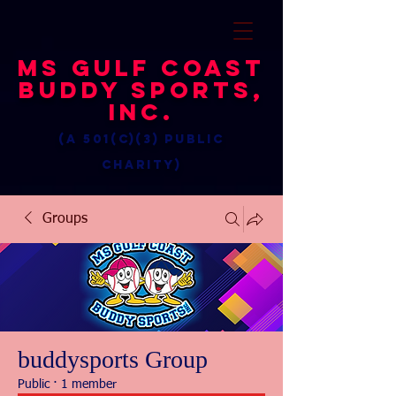
MS Gulf Coast
Buddy Sports,
Inc.
(a 501(c)(3) public
charity)
Groups
buddysports Group
Public
·
1 member