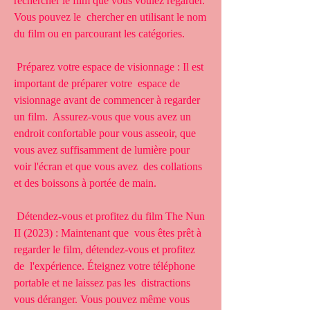
rechercher le film que vous voulez regarder. 
Vous pouvez le  chercher en utilisant le nom 
du film ou en parcourant les catégories.
 Préparez votre espace de visionnage : Il est 
important de préparer votre  espace de 
visionnage avant de commencer à regarder 
un film.  Assurez-vous que vous avez un 
endroit confortable pour vous asseoir, que  
vous avez suffisamment de lumière pour 
voir l'écran et que vous avez  des collations 
et des boissons à portée de main.
 Détendez-vous et profitez du film The Nun 
II (2023) : Maintenant que  vous êtes prêt à 
regarder le film, détendez-vous et profitez 
de  l'expérience. Éteignez votre téléphone 
portable et ne laissez pas les  distractions 
vous déranger. Vous pouvez même vous 