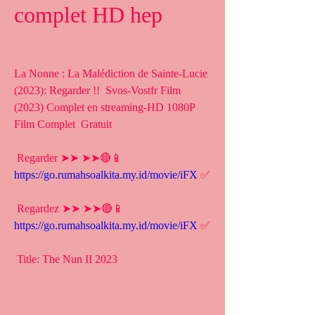
complet HD hep
La Nonne : La Malédiction de Sainte-Lucie 
(2023): Regarder !!  Svos-Vostfr Film 
(2023) Complet en streaming-HD 1080P 
Film Complet  Gratuit
 Regarder ➤➤ ➤➤🔴📱 
https://go.rumahsoalkita.my.id/movie/iFX
 ✅
 Regardez ➤➤ ➤➤🔴📱 
https://go.rumahsoalkita.my.id/movie/iFX
 ✅
 Title: The Nun II 2023