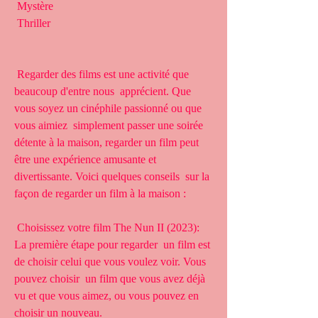
 Mystère
 Thriller
 Regarder des films est une activité que 
beaucoup d'entre nous  apprécient. Que 
vous soyez un cinéphile passionné ou que 
vous aimiez  simplement passer une soirée 
détente à la maison, regarder un film peut  
être une expérience amusante et 
divertissante. Voici quelques conseils  sur la 
façon de regarder un film à la maison :
 Choisissez votre film The Nun II (2023): 
La première étape pour regarder  un film est 
de choisir celui que vous voulez voir. Vous 
pouvez choisir  un film que vous avez déjà 
vu et que vous aimez, ou vous pouvez en  
choisir un nouveau.