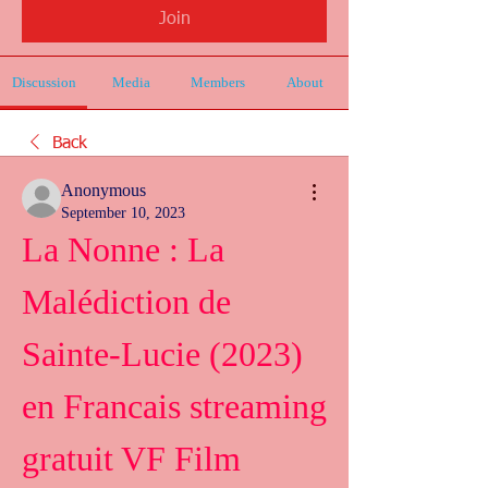
Join
Discussion
Media
Members
About
Back
Anonymous
September 10, 2023
La Nonne : La 
Malédiction de 
Sainte-Lucie (2023) 
en Francais streaming 
gratuit VF Film 