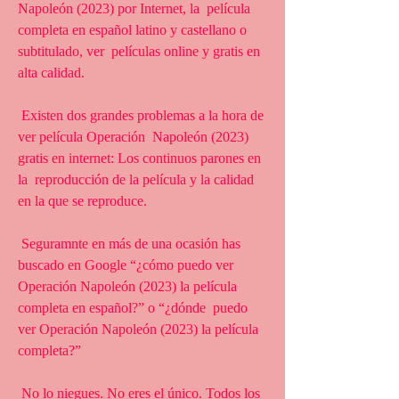
Napoleón (2023) por Internet, la  película 
completa en español latino y castellano o 
subtitulado, ver  películas online y gratis en 
alta calidad.
 Existen dos grandes problemas a la hora de 
ver película Operación  Napoleón (2023) 
gratis en internet: Los continuos parones en 
la  reproducción de la película y la calidad 
en la que se reproduce.
 Seguramnte en más de una ocasión has 
buscado en Google “¿cómo puedo ver  
Operación Napoleón (2023) la película 
completa en español?” o “¿dónde  puedo 
ver Operación Napoleón (2023) la película 
completa?”
 No lo niegues. No eres el único. Todos los 