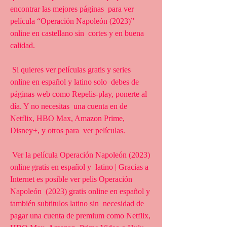
encontrar las mejores páginas  para ver 
película “Operación Napoleón (2023)” 
online en castellano sin  cortes y en buena 
calidad.
 Si quieres ver películas gratis y series 
online en español y latino solo  debes de 
páginas web como Repelis-play, ponerte al 
día. Y no necesitas  una cuenta en de 
Netflix, HBO Max, Amazon Prime, 
Disney+, y otros para  ver películas.
 Ver la película Operación Napoleón (2023) 
online gratis en español y  latino | Gracias a 
Internet es posible ver pelis Operación 
Napoleón  (2023) gratis online en español y 
también subtitulos latino sin  necesidad de 
pagar una cuenta de premium como Netflix, 