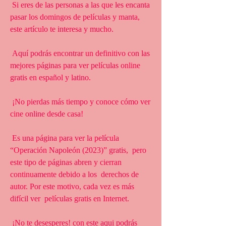
 Si eres de las personas a las que les encanta 
pasar los domingos de películas y manta, 
este artículo te interesa y mucho.
 Aquí podrás encontrar un definitivo con las 
mejores páginas para ver películas online 
gratis en español y latino.
 ¡No pierdas más tiempo y conoce cómo ver 
cine online desde casa!
 Es una página para ver la película 
“Operación Napoleón (2023)” gratis,  pero 
este tipo de páginas abren y cierran 
continuamente debido a los  derechos de 
autor. Por este motivo, cada vez es más 
difícil ver  películas gratis en Internet.
 ¡No te desesperes! con este aqui podrás 