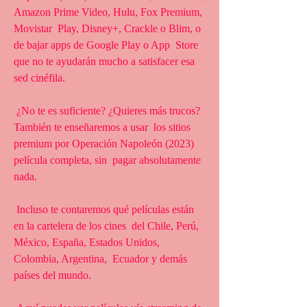
Amazon Prime Video, Hulu, Fox Premium, 
Movistar  Play, Disney+, Crackle o Blim, o 
de bajar apps de Google Play o App  Store 
que no te ayudarán mucho a satisfacer esa 
sed cinéfila.
 ¿No te es suficiente? ¿Quieres más trucos? 
También te enseñaremos a usar  los sitios 
premium por Operación Napoleón (2023) 
película completa, sin  pagar absolutamente 
nada.
 Incluso te contaremos qué películas están 
en la cartelera de los cines  del Chile, Perú, 
México, España, Estados Unidos, 
Colombia, Argentina,  Ecuador y demás 
países del mundo.