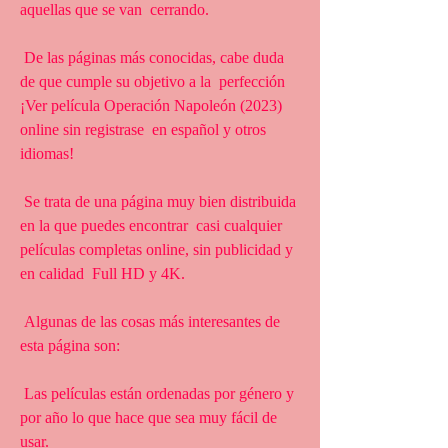
aquellas que se van  cerrando.
 De las páginas más conocidas, cabe duda 
de que cumple su objetivo a la  perfección 
¡Ver película Operación Napoleón (2023) 
online sin registrase  en español y otros 
idiomas!
 Se trata de una página muy bien distribuida 
en la que puedes encontrar  casi cualquier 
películas completas online, sin publicidad y 
en calidad  Full HD y 4K.
 Algunas de las cosas más interesantes de 
esta página son:
 Las películas están ordenadas por género y 
por año lo que hace que sea muy fácil de 
usar.