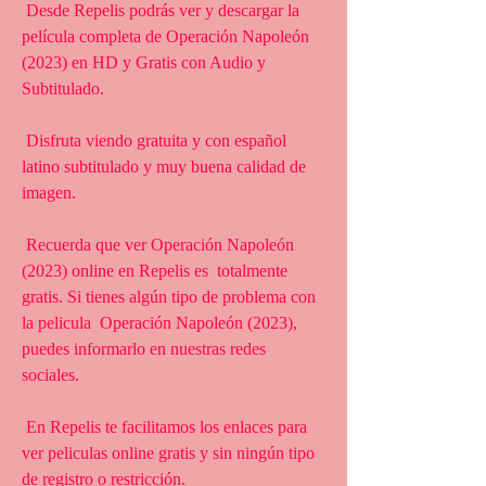
 Desde Repelis podrás ver y descargar la 
película completa de Operación Napoleón 
(2023) en HD y Gratis con Audio y 
Subtitulado.
 Disfruta viendo gratuita y con español 
latino subtitulado y muy buena calidad de 
imagen.
 Recuerda que ver Operación Napoleón 
(2023) online en Repelis es  totalmente 
gratis. Si tienes algún tipo de problema con 
la pelicula  Operación Napoleón (2023), 
puedes informarlo en nuestras redes 
sociales.
 En Repelis te facilitamos los enlaces para 
ver peliculas online gratis y sin ningún tipo 
de registro o restricción.