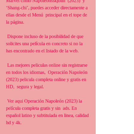
Marvel como Napóleonsskjölin  (2023)’ y 
‘Shang-chi’, puedes acceder directamente a 
ellas desde el Menú  principal en el tope de 
la página.
 Dispone incluso de la posibilidad de que 
solicites una película en concreto si no la 
has encontrado en el listado de la web.
 Las mejores peliculas online sin registrarse 
en todos los idiomas,  Operación Napoleón 
(2023) pelicula completa online y gratis en 
HD,  segura y legal.
 Ver aqui Operación Napoleón (2023) la 
película completa gratis y sin  ads. En 
español latino y subtitulada en linea, calidad 
hd y 4k.