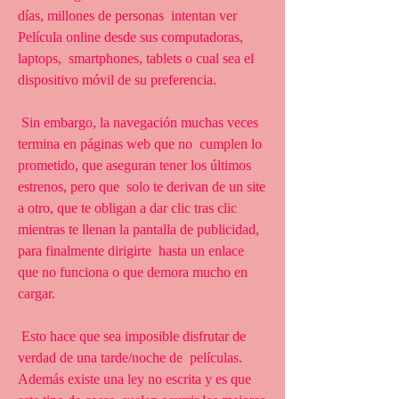
días, millones de personas  intentan ver 
Película online desde sus computadoras, 
laptops,  smartphones, tablets o cual sea el 
dispositivo móvil de su preferencia.
 Sin embargo, la navegación muchas veces 
termina en páginas web que no  cumplen lo 
prometido, que aseguran tener los últimos 
estrenos, pero que  solo te derivan de un site 
a otro, que te obligan a dar clic tras clic  
mientras te llenan la pantalla de publicidad, 
para finalmente dirigirte  hasta un enlace 
que no funciona o que demora mucho en 
cargar.
 Esto hace que sea imposible disfrutar de 
verdad de una tarde/noche de  películas. 
Además existe una ley no escrita y es que 