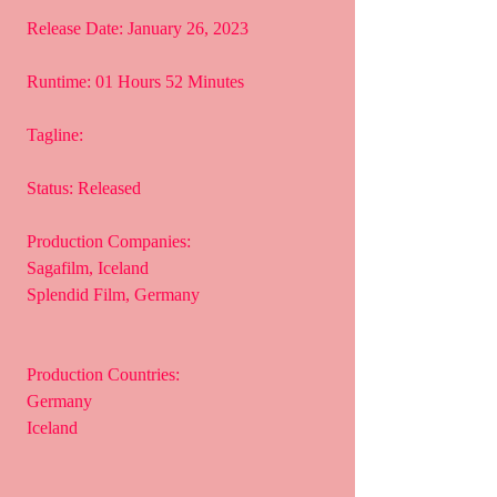
 Release Date: January 26, 2023
 Runtime: 01 Hours 52 Minutes
 Tagline: 
 Status: Released
 Production Companies:
 Sagafilm, Iceland
 Splendid Film, Germany
 Production Countries:
 Germany
 Iceland