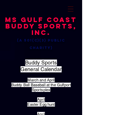
MS Gulf Coast
Buddy Sports,
Inc.
(a 501(c)(3) public
charity)
Buddy Sports
General Calendar
March and April
Buddy Ball Baseball at the Gulfport
Sportsplex
April
Easter Egg hunt
April