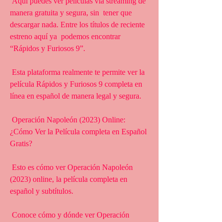
 Aquí puedes ver películas vía streaming de 
manera gratuita y segura, sin  tener que 
descargar nada. Entre los títulos de reciente 
estreno aquí ya  podemos encontrar 
“Rápidos y Furiosos 9”.
 Esta plataforma realmente te permite ver la 
película Rápidos y Furiosos 9 completa en 
línea en español de manera legal y segura.
 Operación Napoleón (2023) Online: 
¿Cómo Ver la Película completa en Español 
Gratis?
 Esto es cómo ver Operación Napoleón 
(2023) online, la película completa en 
español y subtítulos.
 Conoce cómo y dónde ver Operación 