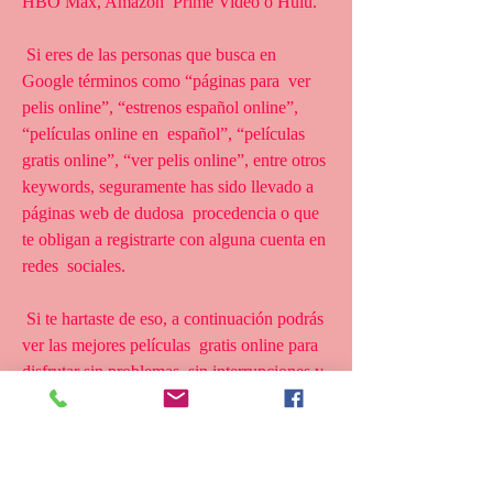
HBO Max, Amazon  Prime Video o Hulu.
 Si eres de las personas que busca en 
Google términos como “páginas para  ver 
pelis online”, “estrenos español online”, 
“películas online en  español”, “películas 
gratis online”, “ver pelis online”, entre otros  
keywords, seguramente has sido llevado a 
páginas web de dudosa  procedencia o que 
te obligan a registrarte con alguna cuenta en 
redes  sociales.
 Si te hartaste de eso, a continuación podrás 
ver las mejores películas  gratis online para 
disfrutar sin problemas, sin interrupciones y 
sin  publicidad para convertir tu casa en un 
cine.
 Esta páginas para ver Operación Napoleón 