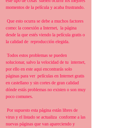
este tipo de cosas  suelen ocurrir los mejores 
momentos de la película y acaba frustrando.
 Que esto ocurra se debe a muchos factores 
como: la conexión a Internet,  la página 
desde la que estés viendo la película gratis o 
la calidad de  reproducción elegida.
 Todos estos problemas se pueden 
solucionar, salvo la velocidad de tu  internet, 
por ello en este aqui encontrarás solo 
páginas para ver  películas en Internet gratis 
en castellano y sin cortes de gran calidad  
dónde estás problemas no existen o son muy 
poco comunes.
 Por supuesto esta página están libres de 
virus y el listado se actualiza  conforme a las 
nuevas páginas que van apareciendo y 