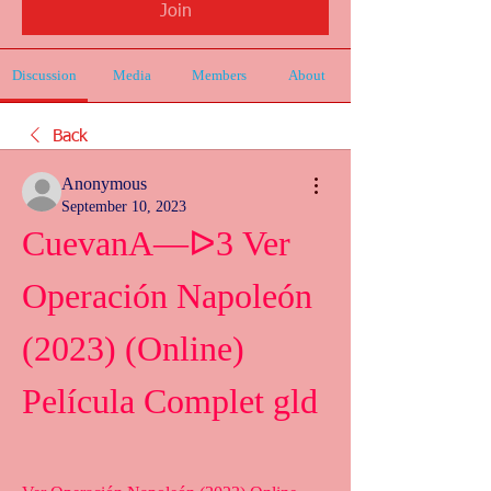
Join
Discussion
Media
Members
About
Back
Anonymous
September 10, 2023
CuevanA—ᐅ3 Ver 
Operación Napoleón 
(2023) (Online) 
Película Complet gld