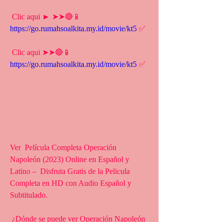
 Clic aqui ► ➤➤🔴📱 
https://go.rumahsoalkita.my.id/movie/kt5
 ✅
 Clic aqui ➤➤🔴📱 
https://go.rumahsoalkita.my.id/movie/kt5
 ✅
Ver  Película Completa Operación 
Napoleón (2023) Online en Español y 
Latino –  Disfruta Gratis de la Pelicula 
Completa en HD con Audio Español y  
Subtitulado.
 ¿Dónde se puede ver Operación Napoleón 