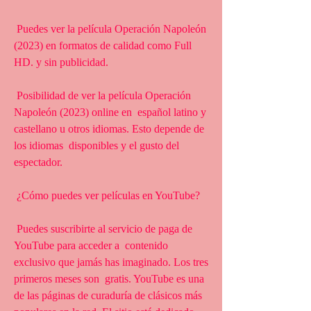
 Puedes ver la película Operación Napoleón 
(2023) en formatos de calidad como Full 
HD. y sin publicidad.
 Posibilidad de ver la película Operación 
Napoleón (2023) online en  español latino y 
castellano u otros idiomas. Esto depende de 
los idiomas  disponibles y el gusto del 
espectador.
 ¿Cómo puedes ver películas en YouTube?
 Puedes suscribirte al servicio de paga de 
YouTube para acceder a  contenido 
exclusivo que jamás has imaginado. Los tres 
primeros meses son  gratis. YouTube es una 
de las páginas de curaduría de clásicos más  