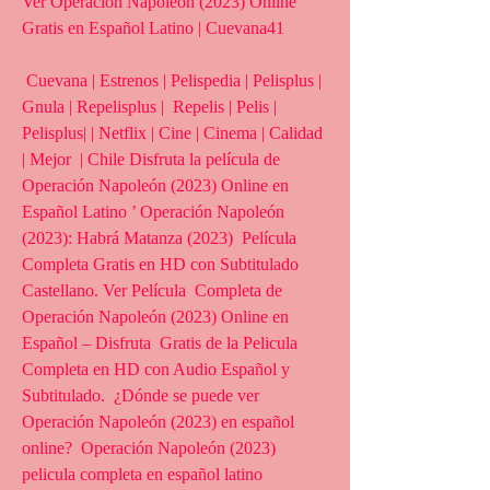
Ver Operación Napoleón (2023) Online 
Gratis en Español Latino | Cuevana41
 Cuevana | Estrenos | Pelispedia | Pelisplus | 
Gnula | Repelisplus |  Repelis | Pelis | 
Pelisplus| | Netflix | Cine | Cinema | Calidad 
| Mejor  | Chile Disfruta la película de 
Operación Napoleón (2023) Online en  
Español Latino ’ Operación Napoleón 
(2023): Habrá Matanza (2023)  Película 
Completa Gratis en HD con Subtitulado 
Castellano. Ver Película  Completa de 
Operación Napoleón (2023) Online en 
Español – Disfruta  Gratis de la Pelicula 
Completa en HD con Audio Español y 
Subtitulado.  ¿Dónde se puede ver 
Operación Napoleón (2023) en español 
online?  Operación Napoleón (2023) 
pelicula completa en español latino