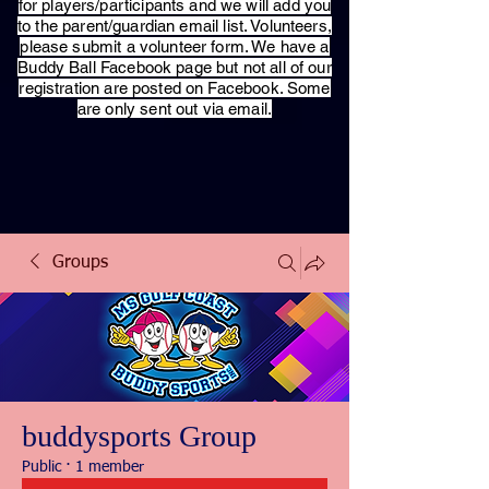
for players/participants and we will add you
to the parent/guardian email list. Volunteers,
please submit a volunteer form. We have a
Buddy Ball Facebook page but not all of our
registration are posted on Facebook. Some
are only sent out via email.
Groups
buddysports Group
Public
·
1 member