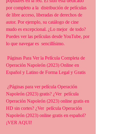
populares en la red. El sitio está dedicado 
por completo a la  distribución de películas 
de libre acceso, liberadas de derechos de  
autor. Por ejemplo, su catálogo de cine 
mudo es excepcional. ¿Lo mejor  de todo? 
Puedes ver las películas desde YouTube, por 
lo que navegar es  sencillísimo.
 Páginas Para Ver la Película Completa de 
Operación Napoleón (2023) Online en 
Español y Latino de Forma Legal y Gratis
 ¿Páginas para ver película Operación 
Napoleón (2023) gratis? ¿Ver  película 
Operación Napoleón (2023) online gratis en 
HD sin cortes? ¿Ver  película Operación 
Napoleón (2023) online gratis en español? 
¡VER AQUI!