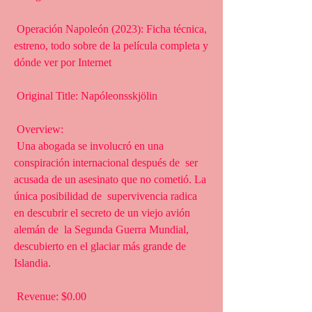
 Operación Napoleón (2023): Ficha técnica, 
estreno, todo sobre de la película completa y 
dónde ver por Internet
 Original Title: Napóleonsskjölin
 Overview:
 Una abogada se involucró en una 
conspiración internacional después de  ser 
acusada de un asesinato que no cometió. La 
única posibilidad de  supervivencia radica 
en descubrir el secreto de un viejo avión 
alemán de  la Segunda Guerra Mundial, 
descubierto en el glaciar más grande de  
Islandia.
 Revenue: $0.00