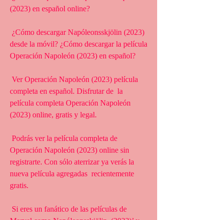
(2023) en español online?
 ¿Cómo descargar Napóleonsskjölin (2023) 
desde la móvil? ¿Cómo descargar la película 
Operación Napoleón (2023) en español?
 Ver Operación Napoleón (2023) película 
completa en español. Disfrutar de  la 
película completa Operación Napoleón 
(2023) online, gratis y legal.
 Podrás ver la película completa de 
Operación Napoleón (2023) online sin  
registrarte. Con sólo aterrizar ya verás la 
nueva película agregadas  recientemente 
gratis.
 Si eres un fanático de las películas de 