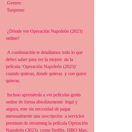
 Genres:
 Suspense
 ¿Dónde ver Operación Napoleón (2023) 
online?
 A continuación te detallamos todo lo que 
debes saber para ver la mejore  de la 
película ‘Operación Napoleón (2023)’ 
cuando quieras, donde quieras  y con quien 
quieras.
 Incluso aprenderás a ver películas gratis 
online de forma absolutamente  legal y 
segura, este sin necesidad de pagar 
mensualmente una suscripción  a servicios 
premium de streaming la película Operación 
Napoleón (2023)  como Netflix, HBO Max, 