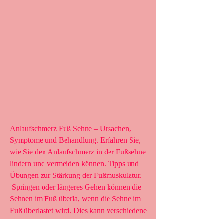
Anlaufschmerz Fuß Sehne – Ursachen, 
Symptome und Behandlung. Erfahren Sie, 
wie Sie den Anlaufschmerz in der Fußsehne 
lindern und vermeiden können. Tipps und 
Übungen zur Stärkung der Fußmuskulatur.
 Springen oder längeres Gehen können die 
Sehnen im Fuß überla, wenn die Sehne im 
Fuß überlastet wird. Dies kann verschiedene 