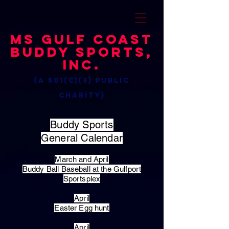
MS Gulf Coast
Buddy Sports,
Inc.
(a 501(c)(3) public
charity)
Buddy Sports
General Calendar
March and April
Buddy Ball Baseball at the Gulfport
Sportsplex
April
Easter Egg hunt
April