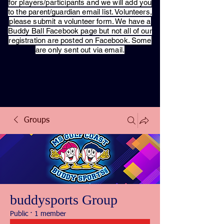
for players/participants and we will add you
to the parent/guardian email list. Volunteers,
please submit a volunteer form. We have a
Buddy Ball Facebook page but not all of our
registration are posted on Facebook. Some
are only sent out via email.
Groups
buddysports Group
Public
·
1 member