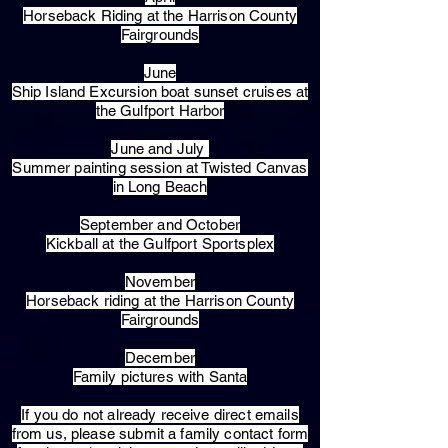
Horseback Riding at the Harrison County
Fairgrounds
June
Ship Island Excursion boat sunset cruises at
the Gulfport Harbor
June and July
Summer painting session at Twisted Canvas
in Long Beach
September and October
Kickball at the Gulfport Sportsplex
November
Horseback riding at the Harrison County
Fairgrounds
December
Family pictures with Santa
​If you do not already receive direct emails
from us, please submit a family contact form