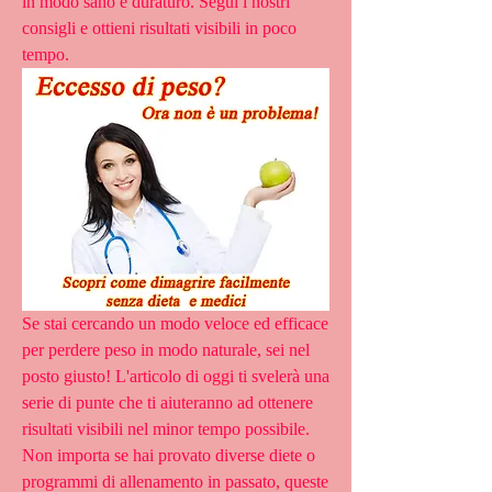
in modo sano e duraturo. Segui i nostri 
consigli e ottieni risultati visibili in poco 
tempo.
Se stai cercando un modo veloce ed efficace 
per perdere peso in modo naturale, sei nel 
posto giusto! L'articolo di oggi ti svelerà una 
serie di punte che ti aiuteranno ad ottenere 
risultati visibili nel minor tempo possibile. 
Non importa se hai provato diverse diete o 
programmi di allenamento in passato, queste 