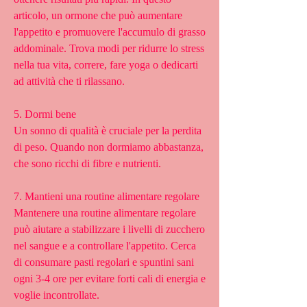
articolo, un ormone che può aumentare 
l'appetito e promuovere l'accumulo di grasso 
addominale. Trova modi per ridurre lo stress 
nella tua vita, correre, fare yoga o dedicarti 
ad attività che ti rilassano.
5. Dormi bene
Un sonno di qualità è cruciale per la perdita 
di peso. Quando non dormiamo abbastanza, 
che sono ricchi di fibre e nutrienti.
7. Mantieni una routine alimentare regolare
Mantenere una routine alimentare regolare 
può aiutare a stabilizzare i livelli di zucchero 
nel sangue e a controllare l'appetito. Cerca 
di consumare pasti regolari e spuntini sani 
ogni 3-4 ore per evitare forti cali di energia e 
voglie incontrollate.