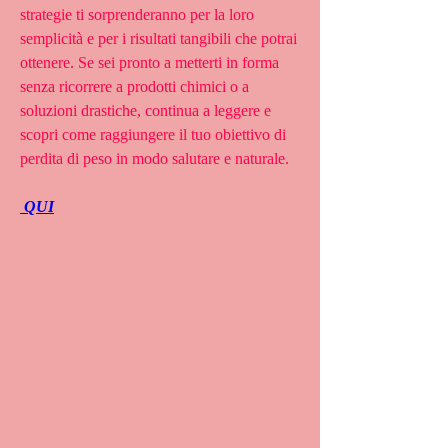
strategie ti sorprenderanno per la loro 
semplicità e per i risultati tangibili che potrai 
ottenere. Se sei pronto a metterti in forma 
senza ricorrere a prodotti chimici o a 
soluzioni drastiche, continua a leggere e 
scopri come raggiungere il tuo obiettivo di 
perdita di peso in modo salutare e naturale.
 QUI