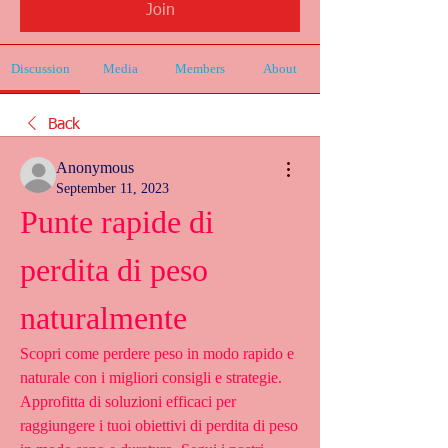
Join
Discussion
Media
Members
About
Back
Anonymous
September 11, 2023
Punte rapide di 
perdita di peso 
naturalmente
Scopri come perdere peso in modo rapido e 
naturale con i migliori consigli e strategie. 
Approfitta di soluzioni efficaci per 
raggiungere i tuoi obiettivi di perdita di peso 