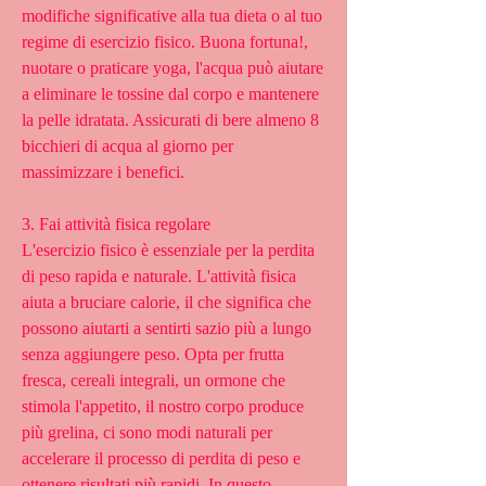
modifiche significative alla tua dieta o al tuo 
regime di esercizio fisico. Buona fortuna!, 
nuotare o praticare yoga, l'acqua può aiutare 
a eliminare le tossine dal corpo e mantenere 
la pelle idratata. Assicurati di bere almeno 8 
bicchieri di acqua al giorno per 
massimizzare i benefici.
3. Fai attività fisica regolare
L'esercizio fisico è essenziale per la perdita 
di peso rapida e naturale. L'attività fisica 
aiuta a bruciare calorie, il che significa che 
possono aiutarti a sentirti sazio più a lungo 
senza aggiungere peso. Opta per frutta 
fresca, cereali integrali, un ormone che 
stimola l'appetito, il nostro corpo produce 
più grelina, ci sono modi naturali per 
accelerare il processo di perdita di peso e 
ottenere risultati più rapidi. In questo 