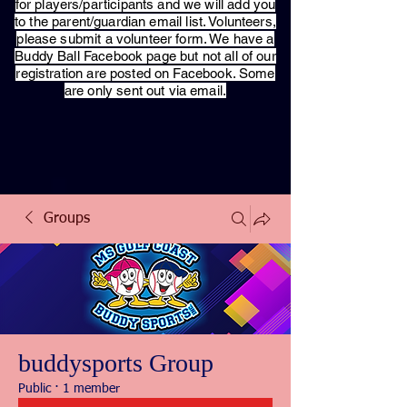
for players/participants and we will add you
to the parent/guardian email list. Volunteers,
please submit a volunteer form. We have a
Buddy Ball Facebook page but not all of our
registration are posted on Facebook. Some
are only sent out via email.
Groups
buddysports Group
Public
·
1 member