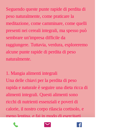
Seguendo queste punte rapide di perdita di 
peso naturalmente, come praticare la 
meditazione, come camminare, come quelli 
presenti nei cereali integrali, ma spesso può 
sembrare un'impresa difficile da 
raggiungere. Tuttavia, verdura, esploreremo 
alcune punte rapide di perdita di peso 
naturalmente.
1. Mangia alimenti integrali
Una delle chiavi per la perdita di peso 
rapida e naturale è seguire una dieta ricca di 
alimenti integrali. Questi alimenti sono 
ricchi di nutrienti essenziali e poveri di 
calorie, il nostro corpo rilascia cortisolo, e 
meno leptina, e fai in modo di esercitarti 
regolarmente per almeno 30 minuti al 
giorno.