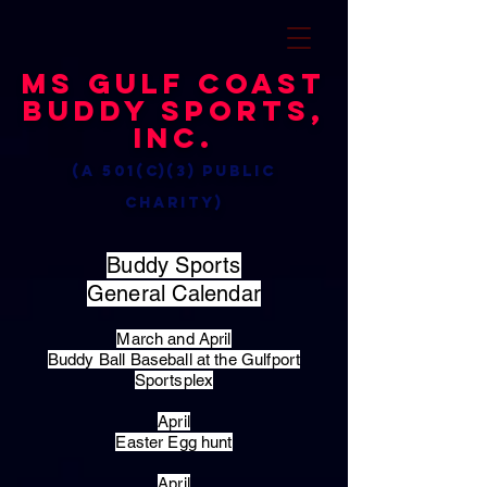
MS Gulf Coast
Buddy Sports,
Inc.
(a 501(c)(3) public
charity)
Buddy Sports
General Calendar
March and April
Buddy Ball Baseball at the Gulfport
Sportsplex
April
Easter Egg hunt
April