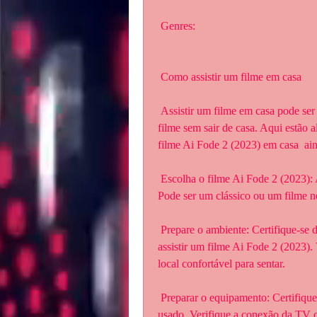
 Genres:
 Como assistir um filme em casa
 Assistir um filme em casa pode ser uma ótima maneira de relaxar e  desfrutar de um bom 
filme sem sair de casa. Aqui estão a
filme Ai Fode 2 (2023) em casa  ai
 Escolha o filme Ai Fode 2 (2023): Antes de tudo, escolha o filme que  deseja assistir. 
Pode ser um clássico ou um filme no
 Prepare o ambiente: Certifique-se de que o ambiente esteja confortável e  adequado para 
assistir um filme Ai Fode 2 (2023). 
local confortável para sentar.
 Preparar o equipamento: Certifique-se de que o equipamento esteja pronto  para ser 
usado. Verifique a conexão da TV ou 