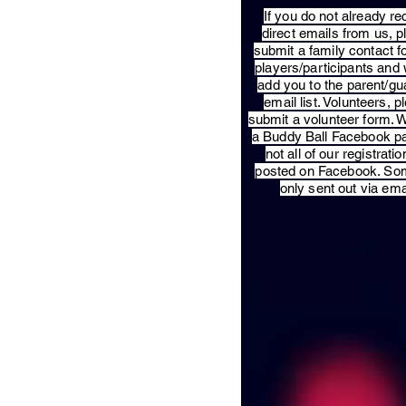
​If you do not already re
direct emails from us, 
submit a family contact f
players/participants and 
add you to the parent/gu
email list. Volunteers, p
submit a volunteer form. 
a Buddy Ball Facebook p
not all of our registratio
posted on Facebook. So
only sent out via ema