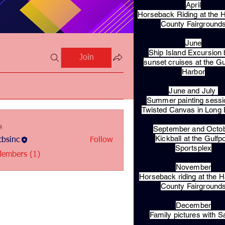
April
Horseback Riding at the H
County Fairground
June
Ship Island Excursion 
Join
sunset cruises at the Gu
Harbor
June and July
Summer painting sessi
Twisted Canvas in Long
s
September and Octo
Kickball at the Gulfp
bsinc
Follow
c
Sportsplex
Members (1)
November
Horseback riding at the H
County Fairground
December
Family pictures with S