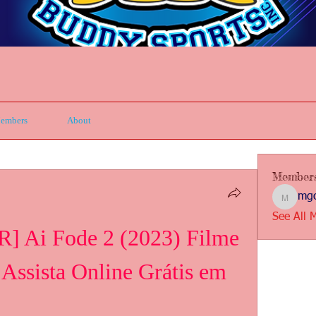
embers
About
Member
mgc
mgcbsin
See All 
] Ai Fode 2 (2023) Filme 
Assista Online Grátis em 