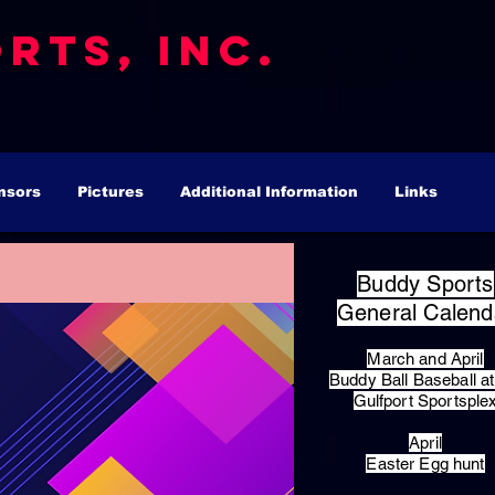
rts, Inc.
nsors
Pictures
Additional Information
Links
Buddy Sports
General Calend
March and April
Buddy Ball Baseball at
Gulfport Sportsple
April
Easter Egg hunt