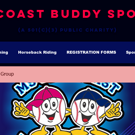
Coast Buddy Spo
(a 501(c)(3) public charity)
hing
Horseback Riding
REGISTRATION FORMS
Spo
 Group