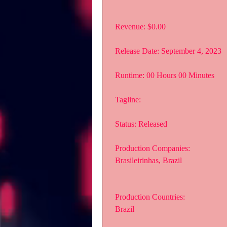
 Revenue: $0.00
 Release Date: September 4, 2023
 Runtime: 00 Hours 00 Minutes
 Tagline: 
 Status: Released
 Production Companies:
 Brasileirinhas, Brazil
 Production Countries:
 Brazil