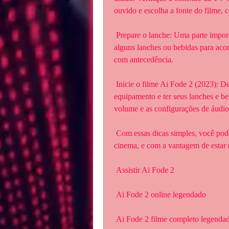
ouvido e escolha a fonte do filme
 Prepare o lanche: Uma parte importante de assistir um filme Ai Fode 2  (2023) é ter 
alguns lanches ou bebidas para acom
com antecedência.
 Inicie o filme Ai Fode 2 (2023): Depois de escolher o filme, prepare o  ambiente e o 
equipamento e ter seus lanches e bebi
volume e as configurações de áudio 
 Com essas dicas simples, você pode desfrutar de um filme em casa como se  estivesse no 
cinema, e com a vantagem de estar n
 Assistir Ai Fode 2
 Ai Fode 2 online legendado
 Ai Fode 2 filme completo legenda