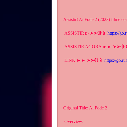
Assistir! Ai Fode 2 (2023) filme co
 ASSISTIR ▷ ➤➤🔴📱 
https://go
 ASSISTIR AGORA ►► ➤➤🔴
 LINK ►► ➤➤🔴📱 
https://go.r
Original Title: Ai Fode 2
 Overview: