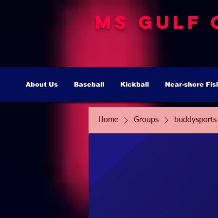
MS Gulf 
About Us
Baseball
Kickball
Near-shore Fis
Home
Groups
buddysports