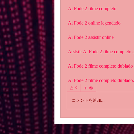
 Ai Fode 2 filme completo
 Ai Fode 2 online legendado
 Ai Fode 2 assistir online
 Assistir Ai Fode 2 filme completo
 Ai Fode 2 filme completo dublado
 Ai Fode 2 filme completo dublad
0
コメントを追加…