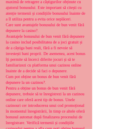
maximă de retragere a câștigurilor obținute cu 
ajutorul bonusului. Este important să citești cu 
atenție termenii și condițiile bonusului înainte de 
a îl utiliza pentru a evita orice neplăceri.
Care sunt avantajele bonusului de bun venit fără 
depunere la casino?.
Avantajele bonusului de bun venit fără depunere 
la casino includ posibilitatea de a joci gratuit și 
de a câștiga bani reali, fără a fi nevoie să 
investești bani proprii. De asemenea, acest bonus 
îți permite să încerci diferite jocuri și să te 
familiarizezi cu platforma unui cazinou online 
înainte de a decide să faci o depunere.
Cum pot obține un bonus de bun venit fără 
depunere la un cazinou?.
Pentru a obține un bonus de bun venit fără 
depunere, trebuie să te înregistrezi la un cazinou 
online care oferă acest tip de bonus. Unele 
cazinouri cer introducerea unui cod promoțional 
în momentul înregistrării, în timp ce altele oferă 
bonusul automat după finalizarea procesului de 
înregistrare. Verifică termenii și condițiile 
cazinoului pentru a afla cum poți obține bonusul 