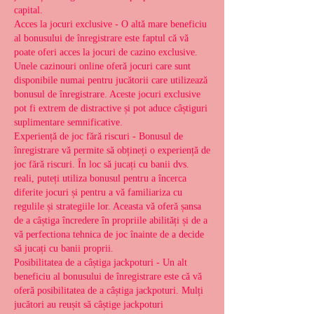
capital.
Acces la jocuri exclusive - O altă mare beneficiu 
al bonusului de înregistrare este faptul că vă 
poate oferi acces la jocuri de cazino exclusive. 
Unele cazinouri online oferă jocuri care sunt 
disponibile numai pentru jucătorii care utilizează 
bonusul de înregistrare. Aceste jocuri exclusive 
pot fi extrem de distractive și pot aduce câștiguri 
suplimentare semnificative.
Experiență de joc fără riscuri - Bonusul de 
înregistrare vă permite să obțineți o experiență de 
joc fără riscuri. În loc să jucați cu banii dvs. 
reali, puteți utiliza bonusul pentru a încerca 
diferite jocuri și pentru a vă familiariza cu 
regulile și strategiile lor. Aceasta vă oferă șansa 
de a câștiga încredere în propriile abilități și de a 
vă perfectiona tehnica de joc înainte de a decide 
să jucați cu banii proprii.
Posibilitatea de a câștiga jackpoturi - Un alt 
beneficiu al bonusului de înregistrare este că vă 
oferă posibilitatea de a câștiga jackpoturi. Mulți 
jucători au reușit să câștige jackpoturi 