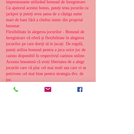
impresionante utilizând bonusul de înregistrare. 
Cu ajutorul acestui bonus, puteți testa jocurile cu 
jackpot și puteți avea șansa de a câștiga sume 
mari de bani fără a cheltui nimic din propriul 
buzunar.
Flexibilitate în alegerea jocurilor - Bonusul de 
înregistrare vă oferă și flexibilitate în alegerea 
jocurilor pe care doriți să le jucați. De regulă, 
puteți utiliza bonusul pentru a juca orice joc de 
cazino disponibil în respectivul cazinou online. 
Aceasta înseamnă că aveți libertatea de a alege 
jocurile care vă plac cel mai mult sau care vi se 
potrivesc cel mai bine pentru strategia dvs. de 
joc.
Casino bonus de inregistrare.
Oferte speciale zilnice in cazinoul betano pentru 
diferite jocuri cu sansa de a castiga premii mari! 
*se aplică t&amp;c! oferte cazino - premii 
zilnice, bonusuri si rotiri gratuite | betano. Cele 
mai bune cazinouri cu bonus la înregistrare în 
2023. Bonusul la înregistrare este un tip de 
recompensă oferită de cazinouri utilizatorilor noi 