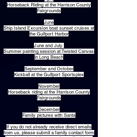
Horseback Riding at the Harrison County
Fairgrounds
June
Ship Island Excursion boat sunset cruises at
the Gulfport Harbor
June and July
Summer painting session at Twisted Canvas
in Long Beach
September and October
Kickball at the Gulfport Sportsplex
November
Horseback riding at the Harrison County
Fairgrounds
December
Family pictures with Santa
​If you do not already receive direct emails
from us, please submit a family contact form