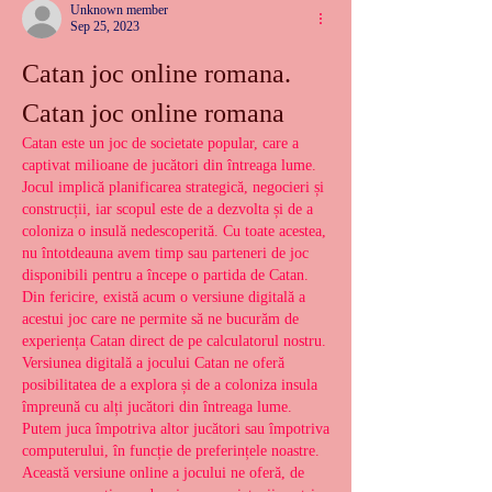
Unknown member
Sep 25, 2023
Catan joc online romana. 
Catan joc online romana
Catan este un joc de societate popular, care a 
captivat milioane de jucători din întreaga lume. 
Jocul implică planificarea strategică, negocieri și 
construcții, iar scopul este de a dezvolta și de a 
coloniza o insulă nedescoperită. Cu toate acestea, 
nu întotdeauna avem timp sau parteneri de joc 
disponibili pentru a începe o partida de Catan. 
Din fericire, există acum o versiune digitală a 
acestui joc care ne permite să ne bucurăm de 
experiența Catan direct de pe calculatorul nostru.
Versiunea digitală a jocului Catan ne oferă 
posibilitatea de a explora și de a coloniza insula 
împreună cu alți jucători din întreaga lume. 
Putem juca împotriva altor jucători sau împotriva 
computerului, în funcție de preferințele noastre. 
Această versiune online a jocului ne oferă, de 