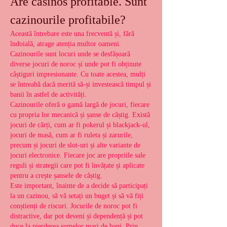
Are casinos profitable. Sunt 
cazinourile profitabile?
Această întrebare este una frecventă și, fără 
îndoială, atrage atenția multor oameni. 
Cazinourile sunt locuri unde se desfășoară 
diverse jocuri de noroc și unde pot fi obținute 
câștiguri impresionante. Cu toate acestea, mulți 
se întreabă dacă merită să-și investească timpul și 
banii în astfel de activități.
Cazinourile oferă o gamă largă de jocuri, fiecare 
cu propria lor mecanică și șanse de câștig. Există 
jocuri de cărți, cum ar fi pokerul și blackjack-ul, 
jocuri de masă, cum ar fi ruleta și zarurile, 
precum și jocuri de slot-uri și alte variante de 
jocuri electronice. Fiecare joc are propriile sale 
reguli și strategii care pot fi învățate și aplicate 
pentru a crește șansele de câștig.
Este important, înainte de a decide să participați 
la un cazinou, să vă setați un buget și să vă fiți 
conștienți de riscuri. Jocurile de noroc pot fi 
distractive, dar pot deveni și dependență și pot 
duce la pierderea sumelor mari de bani. Prin 