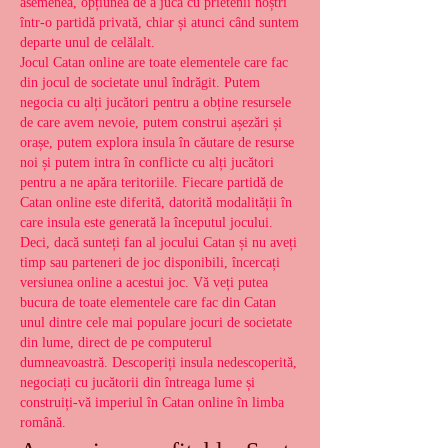
asemenea, opțiunea de a juca cu prietenii noștri 
într-o partidă privată, chiar și atunci când suntem 
departe unul de celălalt.
Jocul Catan online are toate elementele care fac 
din jocul de societate unul îndrăgit. Putem 
negocia cu alți jucători pentru a obține resursele 
de care avem nevoie, putem construi așezări și 
orașe, putem explora insula în căutare de resurse 
noi și putem intra în conflicte cu alți jucători 
pentru a ne apăra teritoriile. Fiecare partidă de 
Catan online este diferită, datorită modalității în 
care insula este generată la începutul jocului.
Deci, dacă sunteți fan al jocului Catan și nu aveți 
timp sau parteneri de joc disponibili, încercați 
versiunea online a acestui joc. Vă veți putea 
bucura de toate elementele care fac din Catan 
unul dintre cele mai populare jocuri de societate 
din lume, direct de pe computerul 
dumneavoastră. Descoperiți insula nedescoperită, 
negociați cu jucătorii din întreaga lume și 
construiți-vă imperiul în Catan online în limba 
română.