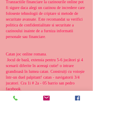
Tranzactiile financiare la cazinourile online pot 
fi sigure daca alegi un cazinou de incredere care 
foloseste tehnologii de criptare si metode de 
securitate avansate. Este recomandat sa verifici 
politica de confidentialitate si securitate a 
cazinoului inainte de a furniza informatii 
personale sau financiare.
Catan joc online romana.
 Jocul de bază, extensia pentru 5-6 jucători şi 4 
scenarii diferite în aceeaşi cutie! o intrare 
grandioasă în lumea catan. Construiți cu voioșie 
într-un duel palpitant! catan - navigatorii 3/4 
jucatori. Cra 1i # 2a - 05 barrio san pedro 
facebook. 
Are casinos profitable
 Casinos are profitable – we don’t need to spell it 
out, but some are more profitable than others. 
Let’s take a look at the top 11 most profitable 
casinos around the world. Only four casinos — 
borgata, hard rock, ocean and tropicana — were 