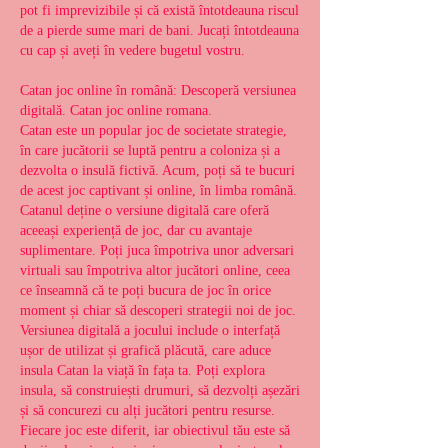
pot fi imprevizibile și că există întotdeauna riscul 
de a pierde sume mari de bani. Jucați întotdeauna 
cu cap și aveți în vedere bugetul vostru.
Catan joc online în română: Descoperă versiunea 
digitală. Catan joc online romana.
Catan este un popular joc de societate strategie, 
în care jucătorii se luptă pentru a coloniza și a 
dezvolta o insulă fictivă. Acum, poți să te bucuri 
de acest joc captivant și online, în limba română.
Catanul deține o versiune digitală care oferă 
aceeași experiență de joc, dar cu avantaje 
suplimentare. Poți juca împotriva unor adversari 
virtuali sau împotriva altor jucători online, ceea 
ce înseamnă că te poți bucura de joc în orice 
moment și chiar să descoperi strategii noi de joc.
Versiunea digitală a jocului include o interfață 
ușor de utilizat și grafică plăcută, care aduce 
insula Catan la viață în fața ta. Poți explora 
insula, să construiești drumuri, să dezvolți așezări 
și să concurezi cu alți jucători pentru resurse. 
Fiecare joc este diferit, iar obiectivul tău este să 