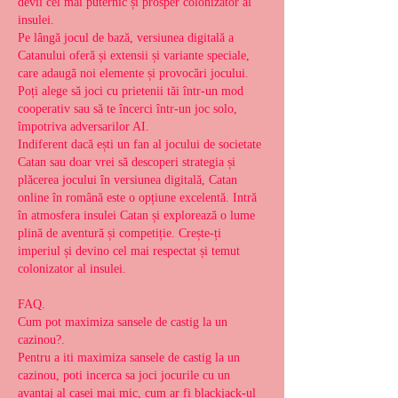
devii cel mai puternic și prosper colonizator al 
insulei.
Pe lângă jocul de bază, versiunea digitală a 
Catanului oferă și extensii și variante speciale, 
care adaugă noi elemente și provocări jocului. 
Poți alege să joci cu prietenii tăi într-un mod 
cooperativ sau să te încerci într-un joc solo, 
împotriva adversarilor AI.
Indiferent dacă ești un fan al jocului de societate 
Catan sau doar vrei să descoperi strategia și 
plăcerea jocului în versiunea digitală, Catan 
online în română este o opțiune excelentă. Intră 
în atmosfera insulei Catan și explorează o lume 
plină de aventură și competiție. Crește-ți 
imperiul și devino cel mai respectat și temut 
colonizator al insulei.
FAQ.
Cum pot maximiza sansele de castig la un 
cazinou?.
Pentru a iti maximiza sansele de castig la un 
cazinou, poti incerca sa joci jocurile cu un 
avantaj al casei mai mic, cum ar fi blackjack-ul 