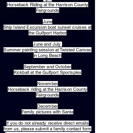
Horseback Riding at the Harrison County
Fairgrounds
June
Ship Island Excursion boat sunset cruises at
the Gulfport Harbor
June and July
Summer painting session at Twisted Canvas
in Long Beach
September and October
Kickball at the Gulfport Sportsplex
November
Horseback riding at the Harrison County
Fairgrounds
December
Family pictures with Santa
​If you do not already receive direct emails
from us, please submit a family contact form