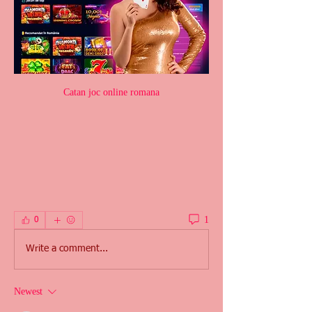
Catan joc online romana
1
0
Write a comment...
Newest