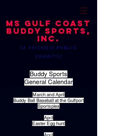
MS Gulf Coast
Buddy Sports,
Inc.
(a 501(c)(3) public
charity)
Buddy Sports
General Calendar
March and April
Buddy Ball Baseball at the Gulfport
Sportsplex
April
Easter Egg hunt
April