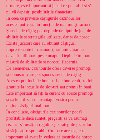
urmare, este important să jucați responsabil și să 
nu vă depășiți posibilitățile financiare.
În ceea ce privește câștigurile cazinourilor, 
acestea pot varia în funcție de mai mulți factori. 
Șansele de câștig pot depinde de tipul de joc, de 
abilitățile și strategiile utilizate, dar și de noroc. 
Există jucători care au obținut câștiguri 
impresionante în cazinouri, iar unii chiar au 
devenit milionari peste noapte. Depinde în mare 
măsură de abilitățile și norocul fiecăruia.
De asemenea, cazinourile oferă diverse promoții 
și bonusuri care pot spori șansele de câștig. 
Acestea pot include bonusuri de bun venit, rotiri 
gratuite la jocurile de slot-uri sau premii în bani. 
Este important să fiți la curent cu aceste promoții 
și să le utilizați în avantajul vostru pentru a 
obține câștiguri mai mari.
În concluzie, câștigurile cazinourilor pot fi 
profitabile dacă sunteți pregătiți să vă asumați 
riscuri, să învățați regulile și strategiile jocurilor 
și să jucați responsabil. Cu toate acestea, este 
important să aveți în vedere că jocurile de noroc 