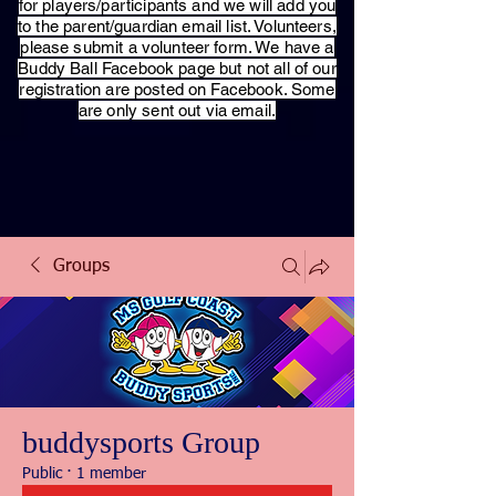
for players/participants and we will add you
to the parent/guardian email list. Volunteers,
please submit a volunteer form. We have a
Buddy Ball Facebook page but not all of our
registration are posted on Facebook. Some
are only sent out via email.
Groups
buddysports Group
Public
·
1 member