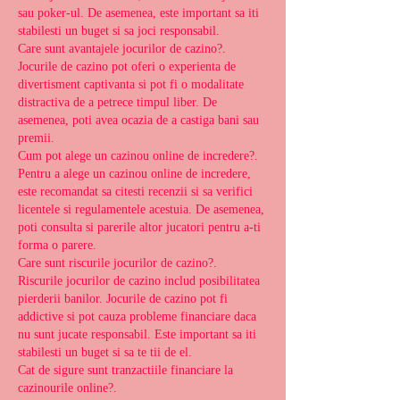
sau poker-ul. De asemenea, este important sa iti 
stabilesti un buget si sa joci responsabil.
Care sunt avantajele jocurilor de cazino?.
Jocurile de cazino pot oferi o experienta de 
divertisment captivanta si pot fi o modalitate 
distractiva de a petrece timpul liber. De 
asemenea, poti avea ocazia de a castiga bani sau 
premii.
Cum pot alege un cazinou online de incredere?.
Pentru a alege un cazinou online de incredere, 
este recomandat sa citesti recenzii si sa verifici 
licentele si regulamentele acestuia. De asemenea, 
poti consulta si parerile altor jucatori pentru a-ti 
forma o parere.
Care sunt riscurile jocurilor de cazino?.
Riscurile jocurilor de cazino includ posibilitatea 
pierderii banilor. Jocurile de cazino pot fi 
addictive si pot cauza probleme financiare daca 
nu sunt jucate responsabil. Este important sa iti 
stabilesti un buget si sa te tii de el.
Cat de sigure sunt tranzactiile financiare la 
cazinourile online?.