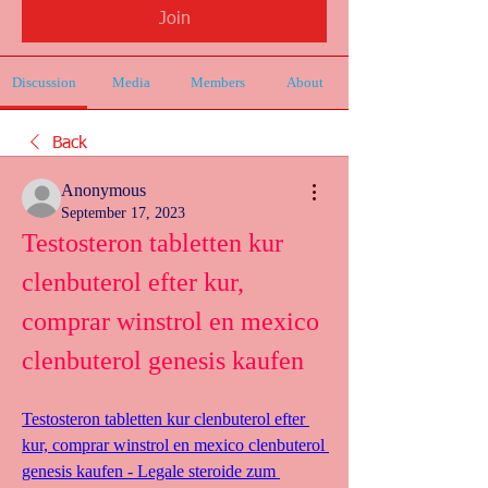
Join
Discussion
Media
Members
About
Back
Anonymous
September 17, 2023
Testosteron tabletten kur 
clenbuterol efter kur, 
comprar winstrol en mexico 
clenbuterol genesis kaufen
Testosteron tabletten kur clenbuterol efter 
kur, comprar winstrol en mexico clenbuterol 
genesis kaufen - Legale steroide zum 