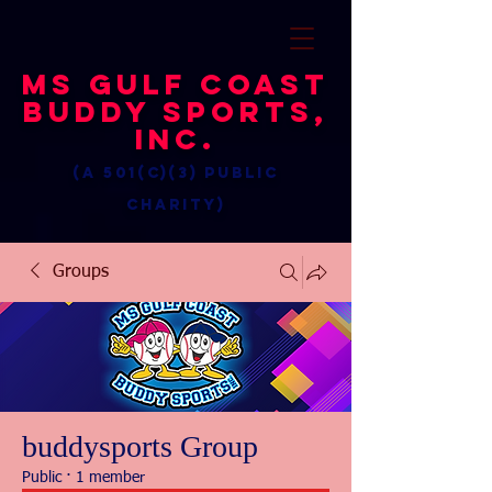
MS Gulf Coast
Buddy Sports,
Inc.
(a 501(c)(3) public
charity)
Groups
buddysports Group
Public
·
1 member