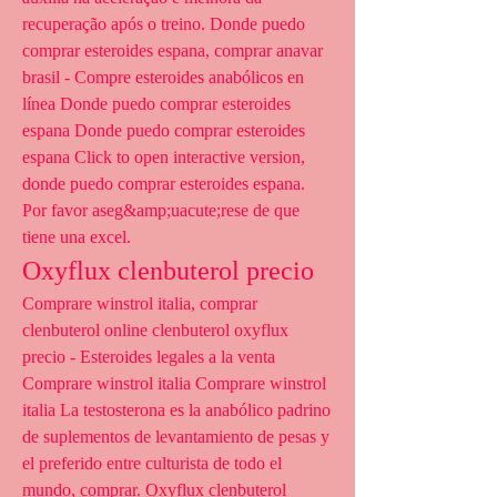
recuperação após o treino. Donde puedo 
comprar esteroides espana, comprar anavar 
brasil - Compre esteroides anabólicos en 
línea Donde puedo comprar esteroides 
espana Donde puedo comprar esteroides 
espana Click to open interactive version, 
donde puedo comprar esteroides espana. 
Por favor aseg&amp;uacute;rese de que 
tiene una excel. 
Oxyflux clenbuterol precio
Comprare winstrol italia, comprar 
clenbuterol online clenbuterol oxyflux 
precio - Esteroides legales a la venta 
Comprare winstrol italia Comprare winstrol 
italia La testosterona es la anabólico padrino 
de suplementos de levantamiento de pesas y 
el preferido entre culturista de todo el 
mundo, comprar. Oxyflux clenbuterol 