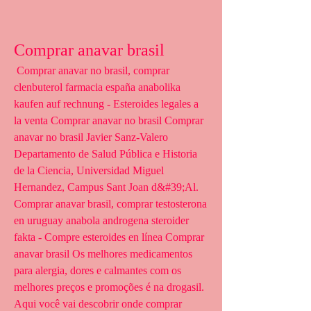
Comprar anavar brasil
 Comprar anavar no brasil, comprar 
clenbuterol farmacia españa anabolika 
kaufen auf rechnung - Esteroides legales a 
la venta Comprar anavar no brasil Comprar 
anavar no brasil Javier Sanz-Valero 
Departamento de Salud Pública e Historia 
de la Ciencia, Universidad Miguel 
Hernandez, Campus Sant Joan d&#39;Al. 
Comprar anavar brasil, comprar testosterona 
en uruguay anabola androgena steroider 
fakta - Compre esteroides en línea Comprar 
anavar brasil Os melhores medicamentos 
para alergia, dores e calmantes com os 
melhores preços e promoções é na drogasil. 
Aqui você vai descobrir onde comprar 