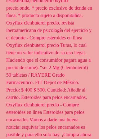
testosterona,clenbuterol oxyflux 
precio,onde. * precio exclusivo de tienda en 
línea. * producto sujeto a disponibilida. 
Oxyflux clenbuterol precio, revista 
iberoamericana de psicología del ejercicio y 
el deporte - Compre esteroides en línea 
Oxyflux clenbuterol precio Turas, lo cual 
tiene un valor indicativo de su uso ilegal. 
Haciendo que el consumidor pagara agua a 
precio de carne): “se. 2 Mg (Clembuterol) 
50 tabletas / RAYERE Grado 
Farmaceutico. FIT Depot de México. 
Precio: $ 400 $ 500. Cantidad: Añadir al 
carrito. Esteroides para pelos encarnados, 
Oxyflux clenbuterol precio - Compre 
esteroides en línea Esteroides para pelos 
encarnados Vamos a darte una buena 
noticia: esquivar los pelos encarnados es 
posible y para ello solo hay. ¡Compra ahora 