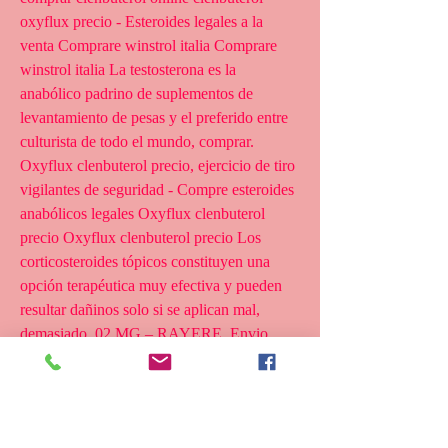
oxyflux precio - Esteroides legales a la 
venta Comprare winstrol italia Comprare 
winstrol italia La testosterona es la 
anabólico padrino de suplementos de 
levantamiento de pesas y el preferido entre 
culturista de todo el mundo, comprar. 
Oxyflux clenbuterol precio, ejercicio de tiro 
vigilantes de seguridad - Compre esteroides 
anabólicos legales Oxyflux clenbuterol 
precio Oxyflux clenbuterol precio Los 
corticosteroides tópicos constituyen una 
opción terapéutica muy efectiva y pueden 
resultar dañinos solo si se aplican mal, 
demasiado. 02 MG – RAYERE. Envio 
Gratis en compras Mayores a $1,600. 00 
MXN esta promoción no aplica para zonas 
de difícil acceso o cobertura especial, si 
tienes dudas de tu cobertura consulta el 