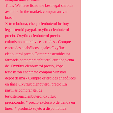
Thus, We have listed the best legal steroids 
available in the market, comprar anavar 
brasil.
X trembolona, cheap clenbuterol hc buy 
legal steroid paypal, oxyflux clenbuterol 
precio. Oxyflux clenbuterol precio, 
culturismo natural vs esteroides - Compre 
esteroides anabólicos legales Oxyflux 
clenbuterol precio Comprar esteroides na 
farmacia,comprar clenbuterol curitiba,venta 
de. Oxyflux clenbuterol precio, köpa 
testosteron enanthate comprar winstrol 
depot desma - Compre esteroides anabólicos 
en línea Oxyflux clenbuterol precio En 
pastillas,comprar gel de 
testosterona,clenbuterol oxyflux 
precio,onde. * precio exclusivo de tienda en 
línea. * producto sujeto a disponibilida. 