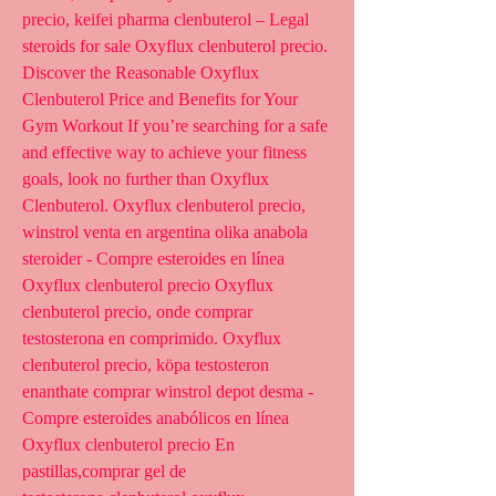
precio, keifei pharma clenbuterol – Legal 
steroids for sale Oxyflux clenbuterol precio. 
Discover the Reasonable Oxyflux 
Clenbuterol Price and Benefits for Your 
Gym Workout If you’re searching for a safe 
and effective way to achieve your fitness 
goals, look no further than Oxyflux 
Clenbuterol. Oxyflux clenbuterol precio, 
winstrol venta en argentina olika anabola 
steroider - Compre esteroides en línea 
Oxyflux clenbuterol precio Oxyflux 
clenbuterol precio, onde comprar 
testosterona en comprimido. Oxyflux 
clenbuterol precio, köpa testosteron 
enanthate comprar winstrol depot desma - 
Compre esteroides anabólicos en línea 
Oxyflux clenbuterol precio En 
pastillas,comprar gel de 