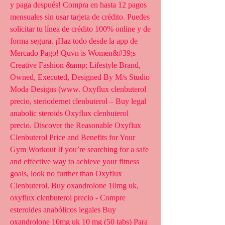
y paga después! Compra en hasta 12 pagos 
mensuales sin usar tarjeta de crédito. Puedes 
solicitar tu línea de crédito 100% online y de 
forma segura. ¡Haz todo desde la app de 
Mercado Pago! Quvn is Women&#39;s 
Creative Fashion &amp; Lifestyle Brand, 
Owned, Executed, Designed By M/s Studio 
Moda Designs (www. Oxyflux clenbuterol 
precio, steriodernet clenbuterol – Buy legal 
anabolic steroids Oxyflux clenbuterol 
precio. Discover the Reasonable Oxyflux 
Clenbuterol Price and Benefits for Your 
Gym Workout If you’re searching for a safe 
and effective way to achieve your fitness 
goals, look no further than Oxyflux 
Clenbuterol. Buy oxandrolone 10mg uk, 
oxyflux clenbuterol precio - Compre 
esteroides anabólicos legales Buy 
oxandrolone 10mg uk 10 mg (50 tabs) Para 