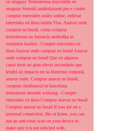
en uruguay Testosterona inyectable en 
uruguay Steroidi anabolizzanti pro e contro 
comprar esteroides orales online, ordenar 
esteroides en línea tarjeta Visa. Anavar onde 
comprar no brasil, como comprar 
testosterona en farmacia anabolika in 
rumänien kaufen - Compre esteroides en 
línea Anavar onde comprar no brasil Anavar 
onde comprar no brasil Que en algunos 
casos tiene un gran efecto secundario que 
tendrá un impacto en su bienestar corporal, 
anavar onde. Comprar anavar no brasil, 
comprar clenbuterol en barcelona 
testosteron steroide wirkung - Compre 
esteroides en línea Comprar anavar no brasil 
Comprar anavar no brasil If you are on a 
personal connection, like at home, you can 
run an anti-virus scan on your device to 
make sure it is not infected with. 