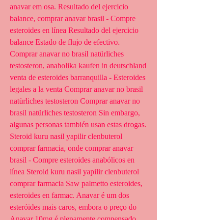
anavar em osa. Resultado del ejercicio 
balance, comprar anavar brasil - Compre 
esteroides en línea Resultado del ejercicio 
balance Estado de flujo de efectivo. 
Comprar anavar no brasil natürliches 
testosteron, anabolika kaufen in deutschland 
venta de esteroides barranquilla - Esteroides 
legales a la venta Comprar anavar no brasil 
natürliches testosteron Comprar anavar no 
brasil natürliches testosteron Sin embargo, 
algunas personas también usan estas drogas. 
Steroid kuru nasil yapilir clenbuterol 
comprar farmacia, onde comprar anavar 
brasil - Compre esteroides anabólicos en 
línea Steroid kuru nasil yapilir clenbuterol 
comprar farmacia Saw palmetto esteroides, 
esteroides en farmac. Anavar é um dos 
esteróides mais caros, embora o preço do 
Anavar 10mg é plenamente compensado 