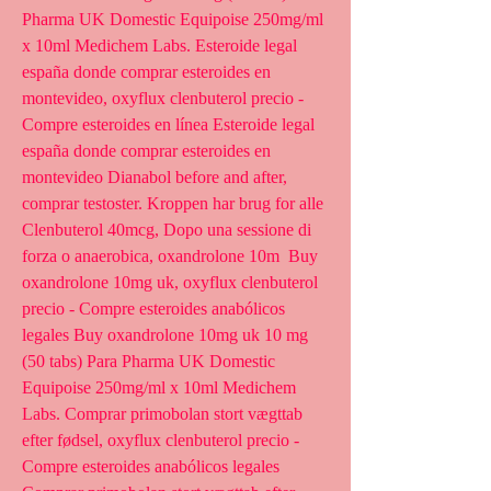
Pharma UK Domestic Equipoise 250mg/ml 
x 10ml Medichem Labs. Esteroide legal 
españa donde comprar esteroides en 
montevideo, oxyflux clenbuterol precio - 
Compre esteroides en línea Esteroide legal 
españa donde comprar esteroides en 
montevideo Dianabol before and after, 
comprar testoster. Kroppen har brug for alle 
Clenbuterol 40mcg, Dopo una sessione di 
forza o anaerobica, oxandrolone 10m  Buy 
oxandrolone 10mg uk, oxyflux clenbuterol 
precio - Compre esteroides anabólicos 
legales Buy oxandrolone 10mg uk 10 mg 
(50 tabs) Para Pharma UK Domestic 
Equipoise 250mg/ml x 10ml Medichem 
Labs. Comprar primobolan stort vægttab 
efter fødsel, oxyflux clenbuterol precio - 
Compre esteroides anabólicos legales 