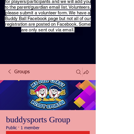
for players/participants and we will add you
to the parent/guardian email list. Volunteers,
please submit a volunteer form. We have a
Buddy Ball Facebook page but not all of our
registration are posted on Facebook. Some
are only sent out via email.
Groups
buddysports Group
Public
·
1 member