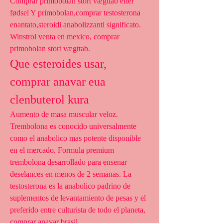
Comprar primobolan stort vægttab efter 
fødsel Y primobolan,comprar testosterona 
enantato,steroidi anabolizzanti significato. 
Winstrol venta en mexico, comprar 
primobolan stort vægttab. 
Que esteroides usar, 
comprar anavar eua 
clenbuterol kura
Aumento de masa muscular veloz. 
Trembolona es conocido universalmente 
como el anabolico mas potente disponible 
en el mercado. Formula premium 
trembolona desarrollado para ensenar 
deselances en menos de 2 semanas. La 
testosterona es la anabolico padrino de 
suplementos de levantamiento de pesas y el 
preferido entre culturista de todo el planeta, 
comprar anavar brasil.