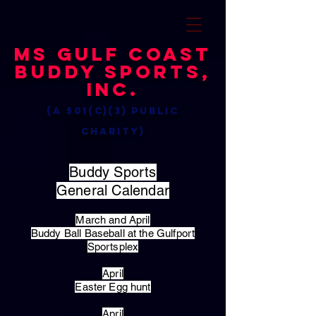
MS Gulf Coast
Buddy Sports,
Inc.
(a 501(c)(3) public
charity)
Buddy Sports
General Calendar
March and April
Buddy Ball Baseball at the Gulfport
Sportsplex
April
Easter Egg hunt
April