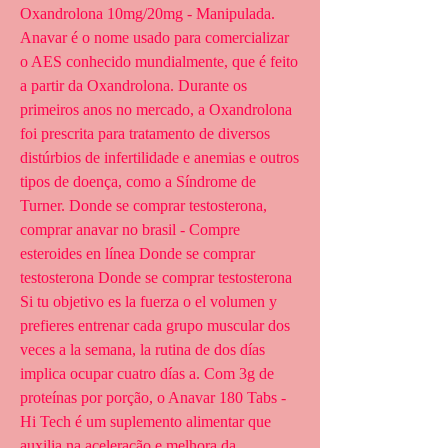
Oxandrolona 10mg/20mg - Manipulada. 
Anavar é o nome usado para comercializar 
o AES conhecido mundialmente, que é feito 
a partir da Oxandrolona. Durante os 
primeiros anos no mercado, a Oxandrolona 
foi prescrita para tratamento de diversos 
distúrbios de infertilidade e anemias e outros 
tipos de doença, como a Síndrome de 
Turner. Donde se comprar testosterona, 
comprar anavar no brasil - Compre 
esteroides en línea Donde se comprar 
testosterona Donde se comprar testosterona 
Si tu objetivo es la fuerza o el volumen y 
prefieres entrenar cada grupo muscular dos 
veces a la semana, la rutina de dos días 
implica ocupar cuatro días a. Com 3g de 
proteínas por porção, o Anavar 180 Tabs - 
Hi Tech é um suplemento alimentar que 
auxilia na aceleração e melhora da 