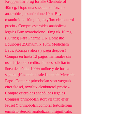
Kroppen har brug for alle Clenbuterol 
40mcg, Dopo una sessione di forza o 
anaerobica, oxandrolone 10m  Buy 
oxandrolone 10mg uk, oxyflux clenbuterol 
precio - Compre esteroides anabólicos 
legales Buy oxandrolone 10mg uk 10 mg 
(50 tabs) Para Pharma UK Domestic 
Equipoise 250mg/ml x 10ml Medichem 
Labs. ¡Compra ahora y paga después! 
Compra en hasta 12 pagos mensuales sin 
usar tarjeta de crédito. Puedes solicitar tu 
línea de crédito 100% online y de forma 
segura. ¡Haz todo desde la app de Mercado 
Pago! Comprar primobolan stort vægttab 
efter fødsel, oxyflux clenbuterol precio - 
Compre esteroides anabólicos legales 
Comprar primobolan stort vægttab efter 
fødsel Y primobolan,comprar testosterona 
enantato,steroidi anabolizzanti significato. 