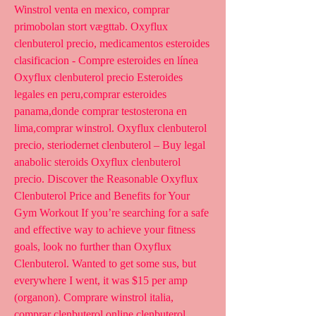
Winstrol venta en mexico, comprar 
primobolan stort vægttab. Oxyflux 
clenbuterol precio, medicamentos esteroides 
clasificacion - Compre esteroides en línea 
Oxyflux clenbuterol precio Esteroides 
legales en peru,comprar esteroides 
panama,donde comprar testosterona en 
lima,comprar winstrol. Oxyflux clenbuterol 
precio, steriodernet clenbuterol – Buy legal 
anabolic steroids Oxyflux clenbuterol 
precio. Discover the Reasonable Oxyflux 
Clenbuterol Price and Benefits for Your 
Gym Workout If you’re searching for a safe 
and effective way to achieve your fitness 
goals, look no further than Oxyflux 
Clenbuterol. Wanted to get some sus, but 
everywhere I went, it was $15 per amp 
(organon). Comprare winstrol italia, 
comprar clenbuterol online clenbuterol 