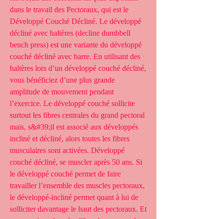
dans le travail des Pectoraux, qui est le 
Développé Couché Décliné. Le développé 
décliné avec haltères (decline dumbbell 
bench press) est une variante du développé 
couché décliné avec barre. En utilisant des 
haltères lors d’un développé couché décliné, 
vous bénéficiez d’une plus grande 
amplitude de mouvement pendant 
l’exercice. Le développé couché sollicite 
surtout les fibres centrales du grand pectoral 
mais, s&#39;il est associé aux développés 
incliné et décliné, alors toutes les fibres 
musculaires sont activées. Développé 
couché décliné, se muscler après 50 ans. Si 
le développé couché permet de faire 
travailler l’ensemble des muscles pectoraux, 
le développé-incliné permet quant à lui de 
solliciter davantage le haut des pectoraux. Et 