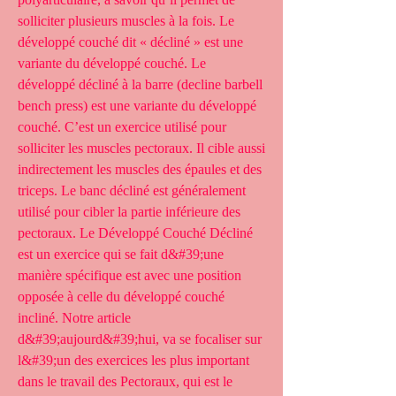
solliciter plusieurs muscles à la fois. Le 
développé couché dit « décliné » est une 
variante du développé couché. Le 
développé décliné à la barre (decline barbell 
bench press) est une variante du développé 
couché. C’est un exercice utilisé pour 
solliciter les muscles pectoraux. Il cible aussi 
indirectement les muscles des épaules et des 
triceps. Le banc décliné est généralement 
utilisé pour cibler la partie inférieure des 
pectoraux. Le Développé Couché Décliné 
est un exercice qui se fait d&#39;une 
manière spécifique est avec une position 
opposée à celle du développé couché 
incliné. Notre article 
d&#39;aujourd&#39;hui, va se focaliser sur 
l&#39;un des exercices les plus important 
dans le travail des Pectoraux, qui est le 