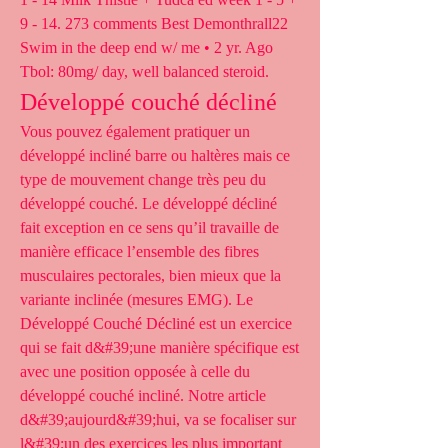
9 - 14. 273 comments Best Demonthrall22 
Swim in the deep end w/ me • 2 yr. Ago 
Tbol: 80mg/ day, well balanced steroid. 
Développé couché décliné
Vous pouvez également pratiquer un 
développé incliné barre ou haltères mais ce 
type de mouvement change très peu du 
développé couché. Le développé décliné 
fait exception en ce sens qu’il travaille de 
manière efficace l’ensemble des fibres 
musculaires pectorales, bien mieux que la 
variante inclinée (mesures EMG). Le 
Développé Couché Décliné est un exercice 
qui se fait d&#39;une manière spécifique est 
avec une position opposée à celle du 
développé couché incliné. Notre article 
d&#39;aujourd&#39;hui, va se focaliser sur 
l&#39;un des exercices les plus important 