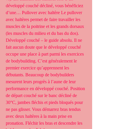
développé couché décliné, vous bénéficiez 
d’une… Pullover avec haltère Le pullover 
avec haltères permet de faire travailler les 
muscles de la poitrine et les grands dorsaux 
(les muscles du milieu et du bas du dos). 
Développé couché – le guide absolu. Il ne 
fait aucun doute que le développé couché 
occupe une place à part parmi les exercices 
de bodybuilding. C’est généralement le 
premier exercice qu’apprennent les 
débutants. Beaucoup de bodybuilders 
mesurent leurs progrès à l’aune de leur 
performance en développé couché. Position 
de départ couché sur le banc décliné de 
30°C, jambes fléchis et pieds bloqués pour 
ne pas glisser. Vous démarrez bras tendus 
avec deux haltères à la main prise en 
pronation. Fléchir les bras et descendre les 