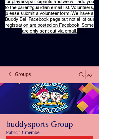
for players/participants and we will add you
to the parent/guardian email list. Volunteers,
please submit a volunteer form. We have a
Buddy Ball Facebook page but not all of our
registration are posted on Facebook. Some
are only sent out via email.
Groups
buddysports Group
Public
·
1 member