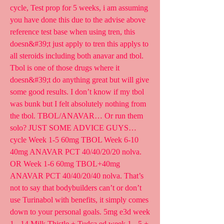
cycle, Test prop for 5 weeks, i am assuming 
you have done this due to the advise above 
reference test base when using tren, this 
doesn&#39;t just apply to tren this applys to 
all steroids including both anavar and tbol. 
Tbol is one of those drugs where it 
doesn&#39;t do anything great but will give 
some good results. I don’t know if my tbol 
was bunk but I felt absolutely nothing from 
the tbol. TBOL/ANAVAR… Or run them 
solo? JUST SOME ADVICE GUYS… 
cycle Week 1-5 60mg TBOL Week 6-10 
40mg ANAVAR PCT 40/40/20/20 nolva. 
OR Week 1-6 60mg TBOL+40mg 
ANAVAR PCT 40/40/20/40 nolva. That’s 
not to say that bodybuilders can’t or don’t 
use Turinabol with benefits, it simply comes 
down to your personal goals. 5mg e3d week 
1 - 14 Milk Thistle + Tudca ed week 1 - 5 + 