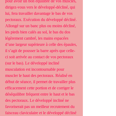
pour avoir un bon équilibre de vos muscles, 
dirigez-vous vers le développé-décliné, qui 
lui, fera travailler davantage le bas de vos 
pectoraux. Exécution du développé décliné. 
Allongé sur un banc plus ou moins décliné, 
les pieds bien calés au sol, le bas du dos 
légèrement cambré, les mains espacées 
d’une largeur supérieure à celle des épaules, 
il s’agit de pousser la barre après que celle-
ci soit arrivée au contact de vos pectoraux 
(sur le bas). Le développé incliné 
musculation est incontournable pour 
muscler le haut des pectoraux. Réalisé en 
début de séance, il permet de travailler plus 
efficacement cette portion et de corriger le 
déséquilibre fréquent entre le haut et le bas 
des pectoraux. Le développé incliné ne 
favoriserait pas un meilleur recrutement du 
faisceau claviculaire et le développé décliné 