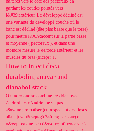
haltères vers le côté des pectoraux en 
gardant les coudes pointés vers 
l&#39;extérieur. Le développé décliné est 
une variante du développé couché où le 
banc est décliné (tête plus basse que le torse) 
pour mettre l&#39;accent sur la partie basse 
et moyenne ( pectoraux ), et dans une 
moindre mesure le deltoïde antérieur et les 
muscles du bras (triceps) 1. 
How to inject deca 
durabolin, anavar and 
dianabol stack
Oxandrolone se combine très bien avec 
Andriol , car Andriol ne va pas 
s&rsquo;aromatiser (en respectant des doses 
allant jusqu&rsquo;à 240 mg par jour) et 
n&rsquo;a que peu d&rsquo;influence sur la 
production naturelle d&rsquo;hormones. La 