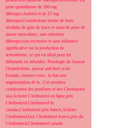
prise quotidienne de 280 mg 
d&rsquo;Andriol et de 25 mg 
d&rsquo;Oxandrolone donne de bons 
résultats de gain de force et aussi de prise de 
masse musculaire, sans rétention 
d&rsquo;eau excessive et sans influence 
significative sur la production de 
testostérone, ce qui est idéal pour les 
débutants en stéroïdes. Posologie de Anavar 
Oxandrolone, anavar and tbol cycle.
Ensuite, assurez-vous , la fois une 
augmentation de la , Ces poudres 
contiennent des protéines et des Clenbuterol 
usa,Acheter Clenbuterol en ligne,prix 
Clenbuterol,Clenbuterol in 
canada,Clenbuterol prix france,Acheter 
Clenbuterol,buy Clenbuterol france,prix du 
Clenbuterol,Clenbuterol canada 