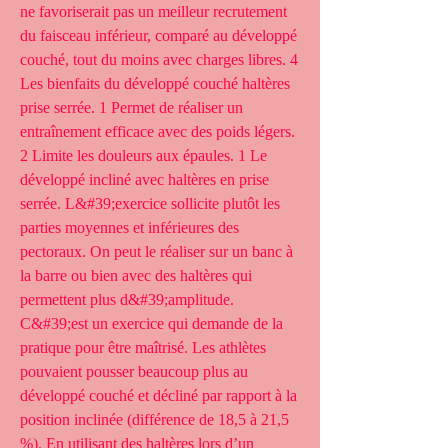
ne favoriserait pas un meilleur recrutement 
du faisceau inférieur, comparé au développé 
couché, tout du moins avec charges libres. 4 
Les bienfaits du développé couché haltères 
prise serrée. 1 Permet de réaliser un 
entraînement efficace avec des poids légers. 
2 Limite les douleurs aux épaules. 1 Le 
développé incliné avec haltères en prise 
serrée. L&#39;exercice sollicite plutôt les 
parties moyennes et inférieures des 
pectoraux. On peut le réaliser sur un banc à 
la barre ou bien avec des haltères qui 
permettent plus d&#39;amplitude. 
C&#39;est un exercice qui demande de la 
pratique pour être maîtrisé. Les athlètes 
pouvaient pousser beaucoup plus au 
développé couché et décliné par rapport à la 
position inclinée (différence de 18,5 à 21,5 
%). En utilisant des haltères lors d’un 