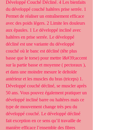
Développé Couché Décliné. 4 Les bienfaits 
du développé couché haltères prise serrée. 1 
Permet de réaliser un entraînement efficace 
avec des poids légers. 2 Limite les douleurs 
aux épaules. 1 Le développé incliné avec 
haltères en prise serrée. Le développé 
décliné est une variante du développé 
couché où le banc est décliné (tête plus 
basse que le torse) pour mettre l&#39;accent 
sur la partie basse et moyenne ( pectoraux ), 
et dans une moindre mesure le deltoïde 
antérieur et les muscles du bras (triceps) 1. 
Développé couché décliné, se muscler après 
50 ans. Vous pouvez également pratiquer un 
développé incliné barre ou haltères mais ce 
type de mouvement change très peu du 
développé couché. Le développé décliné 
fait exception en ce sens qu’il travaille de 
manière efficace l’ensemble des fibres 