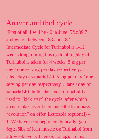
Anavar and tbol cycle
 First of all, I will be 40 in June, 5&#39;7 
and weigh between 183 and 187. 
Intermediate Cycle for Turinabol is 1-12 
weeks long, during this cycle 50mg/day of 
Turinabol is taken for 4 weeks. 5 mg per 
day / one serving per day respectively. 3 
tabs / day of samarin140. 5 mg per day / one 
serving per day respectively. 3 tabs / day of 
samarin140. In this instance, turinabol is 
used to “kick-start” the cycle, after which 
anavar takes over to enhance the lean mass 
“evolution” on offer. Letrozole (optional) – 
1. We have seen beginners typically gain 
&gt;15lbs of lean muscle on Turinabol from 
a 6-week cycle. There is no logic to this 