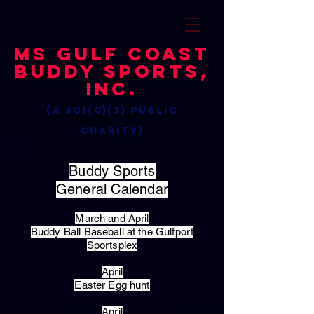
MS Gulf Coast
Buddy Sports,
Inc.
(a 501(c)(3) public
charity)
Buddy Sports
General Calendar
March and April
Buddy Ball Baseball at the Gulfport
Sportsplex
April
Easter Egg hunt
April