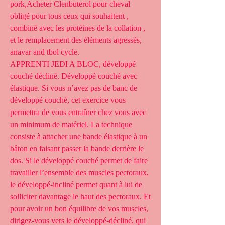
pork,Acheter Clenbuterol pour cheval 
obligé pour tous ceux qui souhaitent , 
combiné avec les protéines de la collation , 
et le remplacement des éléments agressés, 
anavar and tbol cycle.
APPRENTI JEDI A BLOC, développé 
couché décliné. Développé couché avec 
élastique. Si vous n’avez pas de banc de 
développé couché, cet exercice vous 
permettra de vous entraîner chez vous avec 
un minimum de matériel. La technique 
consiste à attacher une bande élastique à un 
bâton en faisant passer la bande derrière le 
dos. Si le développé couché permet de faire 
travailler l’ensemble des muscles pectoraux, 
le développé-incliné permet quant à lui de 
solliciter davantage le haut des pectoraux. Et 
pour avoir un bon équilibre de vos muscles, 
dirigez-vous vers le développé-décliné, qui 