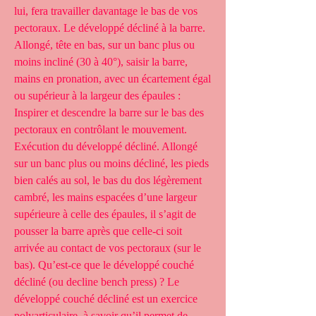
lui, fera travailler davantage le bas de vos 
pectoraux. Le développé décliné à la barre. 
Allongé, tête en bas, sur un banc plus ou 
moins incliné (30 à 40°), saisir la barre, 
mains en pronation, avec un écartement égal 
ou supérieur à la largeur des épaules : 
Inspirer et descendre la barre sur le bas des 
pectoraux en contrôlant le mouvement. 
Exécution du développé décliné. Allongé 
sur un banc plus ou moins décliné, les pieds 
bien calés au sol, le bas du dos légèrement 
cambré, les mains espacées d’une largeur 
supérieure à celle des épaules, il s’agit de 
pousser la barre après que celle-ci soit 
arrivée au contact de vos pectoraux (sur le 
bas). Qu’est-ce que le développé couché 
décliné (ou decline bench press) ? Le 
développé couché décliné est un exercice 
polyarticulaire, à savoir qu’il permet de 