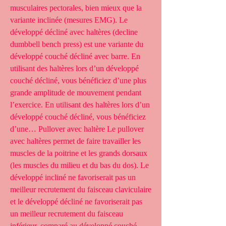
musculaires pectorales, bien mieux que la 
variante inclinée (mesures EMG). Le 
développé décliné avec haltères (decline 
dumbbell bench press) est une variante du 
développé couché décliné avec barre. En 
utilisant des haltères lors d’un développé 
couché décliné, vous bénéficiez d’une plus 
grande amplitude de mouvement pendant 
l’exercice. En utilisant des haltères lors d’un 
développé couché décliné, vous bénéficiez 
d’une… Pullover avec haltère Le pullover 
avec haltères permet de faire travailler les 
muscles de la poitrine et les grands dorsaux 
(les muscles du milieu et du bas du dos). Le 
développé incliné ne favoriserait pas un 
meilleur recrutement du faisceau claviculaire 
et le développé décliné ne favoriserait pas 
un meilleur recrutement du faisceau 
inférieur, comparé au développé couché, 