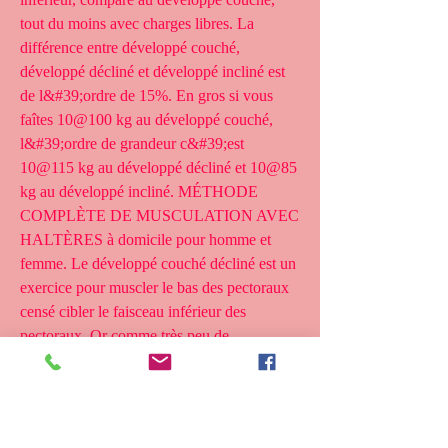
tout du moins avec charges libres. La 
différence entre développé couché, 
développé décliné et développé incliné est 
de l&#39;ordre de 15%. En gros si vous 
faîtes 10@100 kg au développé couché, 
l&#39;ordre de grandeur c&#39;est 
10@115 kg au développé décliné et 10@85 
kg au développé incliné. MÉTHODE 
COMPLÈTE DE MUSCULATION AVEC 
HALTÈRES à domicile pour homme et 
femme. Le développé couché décliné est un 
exercice pour muscler le bas des pectoraux 
censé cibler le faisceau inférieur des 
pectoraux. Or comme très peu de 
pratiquants de musculation manquent de 
volume précisément sur cette zone, rares 
sont les sportifs qui la pratiquent. 
Clenbuterol is mostly popular among the 