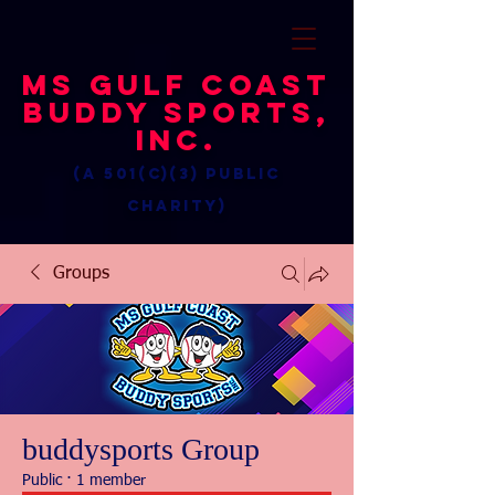
MS Gulf Coast
Buddy Sports,
Inc.
(a 501(c)(3) public
charity)
Groups
buddysports Group
Public
·
1 member