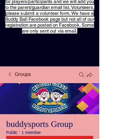
for players/participants and we will add you
to the parent/guardian email list. Volunteers,
please submit a volunteer form. We have a
Buddy Ball Facebook page but not all of our
registration are posted on Facebook. Some
are only sent out via email.
Groups
buddysports Group
Public
·
1 member