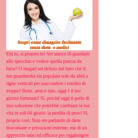
Ehi tu, sì proprio tu! Sei stanco di guardarti 
allo specchio e vedere quella pancia da 
birra? O magari sei deluso dal fatto che il 
tuo guardaroba sia popolato solo da abiti a 
righe verticali per nascondere i rotolini di 
troppo? Bene, amico mio, oggi è il tuo 
giorno fortunato! Sì, perché oggi ti parlo di 
una soluzione che potrebbe cambiare la tua 
vita in soli 66 giorni: la perdita di peso! Sì, 
proprio così. Non sto parlando di diete 
draconiane e privazioni estreme, ma di un 
approccio sano ed efficace per raggiungere 