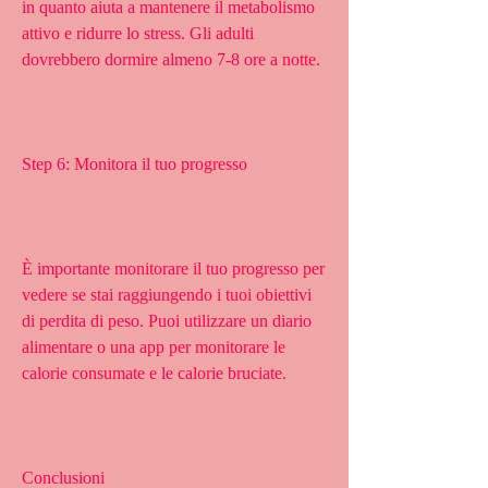
in quanto aiuta a mantenere il metabolismo 
attivo e ridurre lo stress. Gli adulti 
dovrebbero dormire almeno 7-8 ore a notte.
Step 6: Monitora il tuo progresso
È importante monitorare il tuo progresso per 
vedere se stai raggiungendo i tuoi obiettivi 
di perdita di peso. Puoi utilizzare un diario 
alimentare o una app per monitorare le 
calorie consumate e le calorie bruciate.
Conclusioni