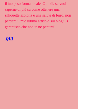
il tuo peso forma ideale. Quindi, se vuoi 
saperne di più su come ottenere una 
silhouette scolpita e una salute di ferro, non 
perderti il mio ultimo articolo sul blog! Ti 
garantisco che non te ne pentirai!
 QUI