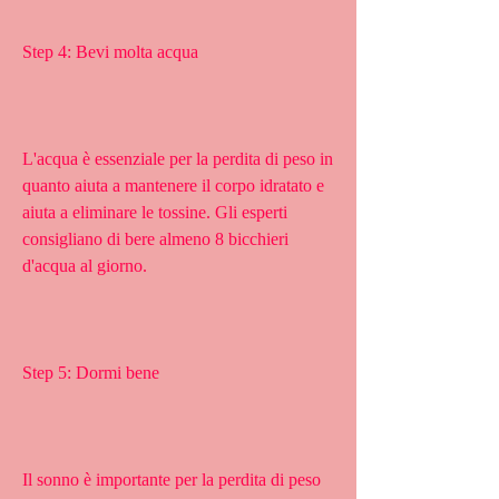
Step 4: Bevi molta acqua
L'acqua è essenziale per la perdita di peso in 
quanto aiuta a mantenere il corpo idratato e 
aiuta a eliminare le tossine. Gli esperti 
consigliano di bere almeno 8 bicchieri 
d'acqua al giorno.
Step 5: Dormi bene
Il sonno è importante per la perdita di peso 