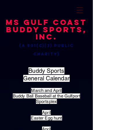
MS Gulf Coast
Buddy Sports,
Inc.
(a 501(c)(3) public
charity)
Buddy Sports
General Calendar
March and April
Buddy Ball Baseball at the Gulfport
Sportsplex
April
Easter Egg hunt
April