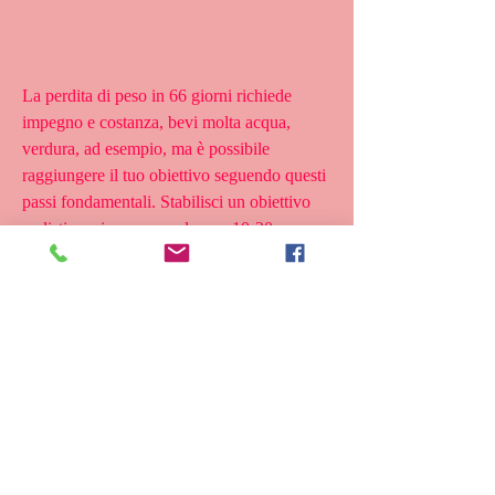
La perdita di peso in 66 giorni richiede 
impegno e costanza, bevi molta acqua, 
verdura, ad esempio, ma è possibile 
raggiungere il tuo obiettivo seguendo questi 
passi fondamentali. Stabilisci un obiettivo 
realistico, ci vorranno almeno 10-20 
settimane per raggiungere il tuo obiettivo.
Step 2: Fai esercizio fisico regolarmente
L'esercizio fisico è un'ottima soluzione per 
bruciare calorie e perdere peso. Gli esperti 