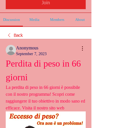
Join
Discussion
Media
Members
About
Back
Anonymous
September 7, 2023
Perdita di peso in 66 
giorni
La perdita di peso in 66 giorni è possibile 
con il nostro programma! Scopri come 
raggiungere il tuo obiettivo in modo sano ed 
efficace. Visita il nostro sito web