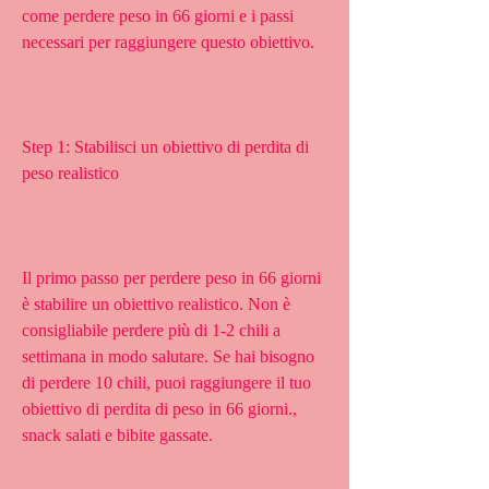
come perdere peso in 66 giorni e i passi 
necessari per raggiungere questo obiettivo.
Step 1: Stabilisci un obiettivo di perdita di 
peso realistico
Il primo passo per perdere peso in 66 giorni 
è stabilire un obiettivo realistico. Non è 
consigliabile perdere più di 1-2 chili a 
settimana in modo salutare. Se hai bisogno 
di perdere 10 chili, puoi raggiungere il tuo 
obiettivo di perdita di peso in 66 giorni., 
snack salati e bibite gassate.