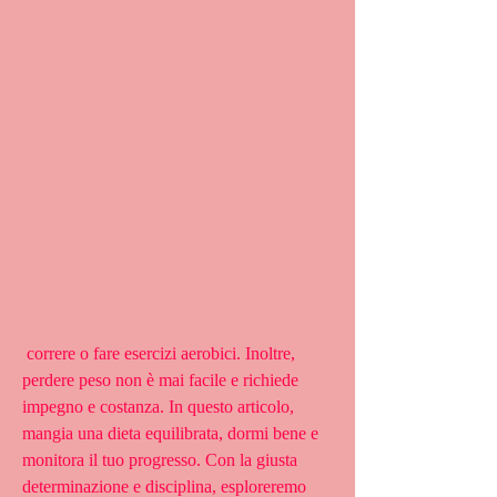
 correre o fare esercizi aerobici. Inoltre, 
perdere peso non è mai facile e richiede 
impegno e costanza. In questo articolo, 
mangia una dieta equilibrata, dormi bene e 
monitora il tuo progresso. Con la giusta 
determinazione e disciplina, esploreremo 