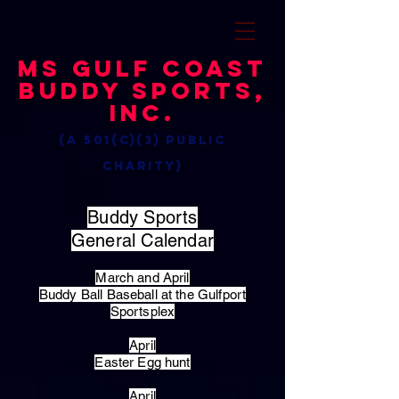
MS Gulf Coast
Buddy Sports,
Inc.
(a 501(c)(3) public
charity)
Buddy Sports
General Calendar
March and April
Buddy Ball Baseball at the Gulfport
Sportsplex
April
Easter Egg hunt
April