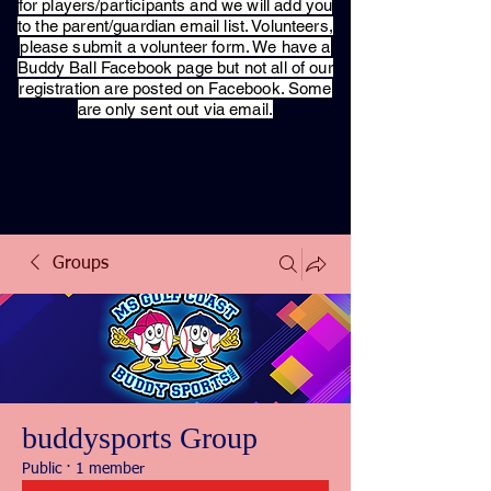
for players/participants and we will add you
to the parent/guardian email list. Volunteers,
please submit a volunteer form. We have a
Buddy Ball Facebook page but not all of our
registration are posted on Facebook. Some
are only sent out via email.
Groups
buddysports Group
Public
·
1 member