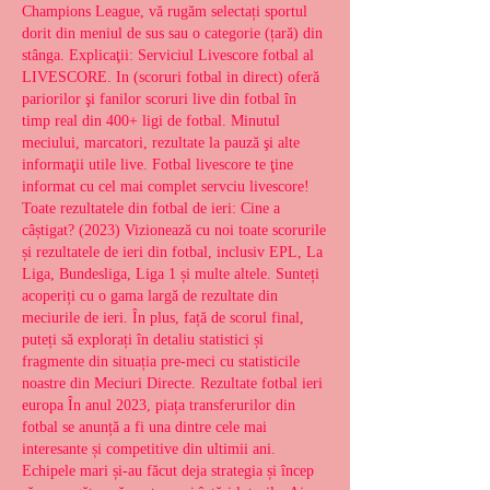
Champions League, vă rugăm selectați sportul 
dorit din meniul de sus sau o categorie (țară) din 
stânga. Explicaţii: Serviciul Livescore fotbal al 
LIVESCORE. In (scoruri fotbal in direct) oferă 
pariorilor şi fanilor scoruri live din fotbal în 
timp real din 400+ ligi de fotbal. Minutul 
meciului, marcatori, rezultate la pauză şi alte 
informaţii utile live. Fotbal livescore te ţine 
informat cu cel mai complet servciu livescore! 
Toate rezultatele din fotbal de ieri: Cine a 
câștigat? (2023) Vizionează cu noi toate scorurile 
și rezultatele de ieri din fotbal, inclusiv EPL, La 
Liga, Bundesliga, Liga 1 și multe altele. Sunteți 
acoperiți cu o gama largă de rezultate din 
meciurile de ieri. În plus, față de scorul final, 
puteți să explorați în detaliu statistici și 
fragmente din situația pre-meci cu statisticile 
noastre din Meciuri Directe. Rezultate fotbal ieri 
europa În anul 2023, piața transferurilor din 
fotbal se anunță a fi una dintre cele mai 
interesante și competitive din ultimii ani. 
Echipele mari și-au făcut deja strategia și încep 