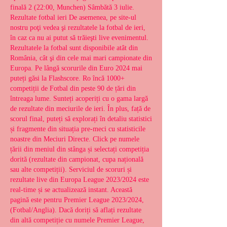
finală 2 (22:00, Munchen) Sâmbătă 3 iulie. 
Rezultate fotbal ieri De asemenea, pe site-ul 
nostru poţi vedea şi rezultatele la fotbal de ieri, 
în caz ca nu ai putut să trăieşti live evenimentul. 
Rezultatele la fotbal sunt disponibile atât din 
România, cât şi din cele mai mari campionate din 
Europa. Pe lângă scorurile din Euro 2024 mai 
puteți găsi la Flashscore. Ro încă 1000+ 
competiții de Fotbal din peste 90 de țări din 
întreaga lume. Sunteți acoperiți cu o gama largă 
de rezultate din meciurile de ieri. În plus, față de 
scorul final, puteți să explorați în detaliu statistici 
și fragmente din situația pre-meci cu statisticile 
noastre din Meciuri Directe. Click pe numele 
țării din meniul din stânga și selectați competiția 
dorită (rezultate din campionat, cupa națională 
sau alte competiții). Serviciul de scoruri și 
rezultate live din Europa League 2023/2024 este 
real-time și se actualizează instant. Această 
pagină este pentru Premier League 2023/2024, 
(Fotbal/Anglia). Dacă doriți să aflați rezultate 
din altă competiție cu numele Premier League, 