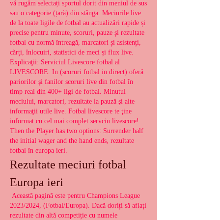
vă rugăm selectați sportul dorit din meniul de sus 
sau o categorie (țară) din stânga. Meciurile live 
de la toate ligile de fotbal au actualizări rapide și 
precise pentru minute, scoruri, pauze și rezultate 
fotbal cu normă întreagă, marcatori și asistenți, 
cărți, înlocuiri, statistici de meci și flux live. 
Explicaţii: Serviciul Livescore fotbal al 
LIVESCORE. In (scoruri fotbal in direct) oferă 
pariorilor şi fanilor scoruri live din fotbal în 
timp real din 400+ ligi de fotbal. Minutul 
meciului, marcatori, rezultate la pauză şi alte 
informaţii utile live. Fotbal livescore te ţine 
informat cu cel mai complet servciu livescore! 
Then the Player has two options: Surrender half 
the initial wager and the hand ends, rezultate 
fotbal în europa ieri.
Rezultate meciuri fotbal 
Europa ieri
 Această pagină este pentru Champions League 
2023/2024, (Fotbal/Europa). Dacă doriți să aflați 
rezultate din altă competiție cu numele 