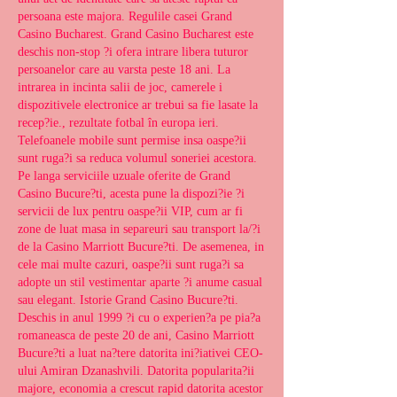
persoana este majora. Regulile casei Grand 
Casino Bucharest. Grand Casino Bucharest este 
deschis non-stop ?i ofera intrare libera tuturor 
persoanelor care au varsta peste 18 ani. La 
intrarea in incinta salii de joc, camerele i 
dispozitivele electronice ar trebui sa fie lasate la 
recep?ie., rezultate fotbal în europa ieri. 
Telefoanele mobile sunt permise insa oaspe?ii 
sunt ruga?i sa reduca volumul soneriei acestora. 
Pe langa serviciile uzuale oferite de Grand 
Casino Bucure?ti, acesta pune la dispozi?ie ?i 
servicii de lux pentru oaspe?ii VIP, cum ar fi 
zone de luat masa in separeuri sau transport la/?i 
de la Casino Marriott Bucure?ti. De asemenea, in 
cele mai multe cazuri, oaspe?ii sunt ruga?i sa 
adopte un stil vestimentar aparte ?i anume casual 
sau elegant. Istorie Grand Casino Bucure?ti. 
Deschis in anul 1999 ?i cu o experien?a pe pia?a 
romaneasca de peste 20 de ani, Casino Marriott 
Bucure?ti a luat na?tere datorita ini?iativei CEO-
ului Amiran Dzanashvili. Datorita popularita?ii 
majore, economia a crescut rapid datorita acestor 