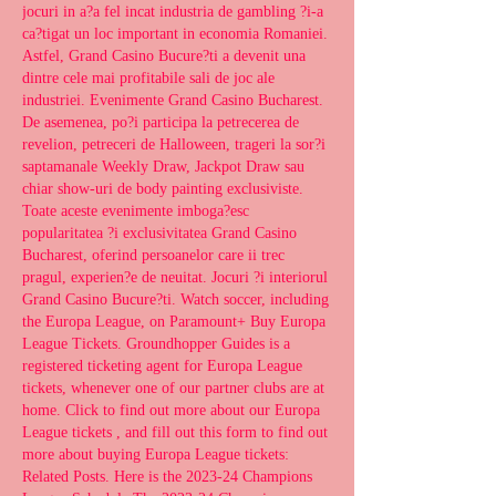
jocuri in a?a fel incat industria de gambling ?i-a 
ca?tigat un loc important in economia Romaniei. 
Astfel, Grand Casino Bucure?ti a devenit una 
dintre cele mai profitabile sali de joc ale 
industriei. Evenimente Grand Casino Bucharest. 
De asemenea, po?i participa la petrecerea de 
revelion, petreceri de Halloween, trageri la sor?i 
saptamanale Weekly Draw, Jackpot Draw sau 
chiar show-uri de body painting exclusiviste. 
Toate aceste evenimente imboga?esc 
popularitatea ?i exclusivitatea Grand Casino 
Bucharest, oferind persoanelor care ii trec 
pragul, experien?e de neuitat. Jocuri ?i interiorul 
Grand Casino Bucure?ti. Watch soccer, including 
the Europa League, on Paramount+ Buy Europa 
League Tickets. Groundhopper Guides is a 
registered ticketing agent for Europa League 
tickets, whenever one of our partner clubs are at 
home. Click to find out more about our Europa 
League tickets , and fill out this form to find out 
more about buying Europa League tickets: 
Related Posts. Here is the 2023-24 Champions 