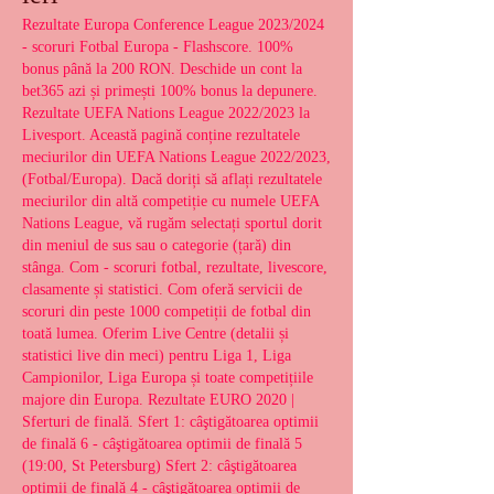
Rezultate Europa Conference League 2023/2024 
- scoruri Fotbal Europa - Flashscore. 100% 
bonus până la 200 RON. Deschide un cont la 
bet365 azi și primești 100% bonus la depunere. 
Rezultate UEFA Nations League 2022/2023 la 
Livesport. Această pagină conține rezultatele 
meciurilor din UEFA Nations League 2022/2023, 
(Fotbal/Europa). Dacă doriți să aflați rezultatele 
meciurilor din altă competiție cu numele UEFA 
Nations League, vă rugăm selectați sportul dorit 
din meniul de sus sau o categorie (țară) din 
stânga. Com - scoruri fotbal, rezultate, livescore, 
clasamente și statistici. Com oferă servicii de 
scoruri din peste 1000 competiții de fotbal din 
toată lumea. Oferim Live Centre (detalii și 
statistici live din meci) pentru Liga 1, Liga 
Campionilor, Liga Europa și toate competițiile 
majore din Europa. Rezultate EURO 2020 | 
Sferturi de finală. Sfert 1: câştigătoarea optimii 
de finală 6 - câştigătoarea optimii de finală 5 
(19:00, St Petersburg) Sfert 2: câştigătoarea 
optimii de finală 4 - câştigătoarea optimii de 