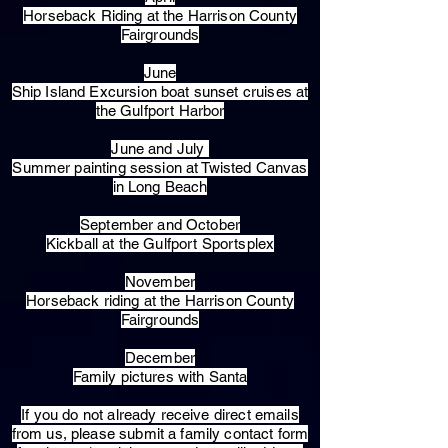
Horseback Riding at the Harrison County
Fairgrounds
June
Ship Island Excursion boat sunset cruises at
the Gulfport Harbor
June and July
Summer painting session at Twisted Canvas
in Long Beach
September and October
Kickball at the Gulfport Sportsplex
November
Horseback riding at the Harrison County
Fairgrounds
December
Family pictures with Santa
​If you do not already receive direct emails
from us, please submit a family contact form