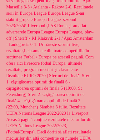
să se pregătească pentru a-și întări loturile. Ajax - 
Marseille 3-3 / Atalanta - Rakow 2-0. Rezultatele 
serii în Europa League Europa League S-au 
stabilit grupele Europa League, sezonul 
2023/2024! Liverpool și AS Roma și-au aflat 
adversarele Europa League Europa League, play-
off | Sheriff - KI Klaksvik 2-1 / Ajax Amsterdam 
- Ludogorets 0-1. Urmărește scoruri live, 
rezultate și clasamente din toate competițiile în 
secțiunea Fotbal / Europa pe această pagină. Com 
oferă aici livescore fotbal Europa, ultimele 
rezultate, program meciuri și clasamente. 
Rezultate EURO 2020 | Sferturi de finală. Sfert 
1: câştigătoarea optimii de finală 6 - 
câştigătoarea optimii de finală 5 (19:00, St 
Petersburg) Sfert 2: câştigătoarea optimii de 
finală 4 - câştigătoarea optimii de finală 2 
(22:00, Munchen) Sâmbătă 3 iulie. Rezultate 
UEFA Nations League 2022/2023 la Livesport. 
Această pagină conține rezultatele meciurilor din 
UEFA Nations League 2022/2023, 
(Fotbal/Europa). Dacă doriți să aflați rezultatele 
meciurilor din altă competiție cu numele UEFA 