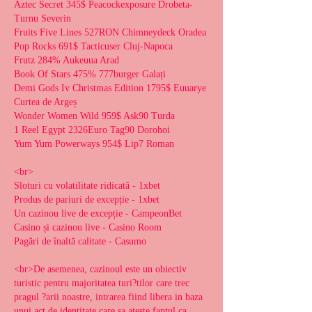
Aztec Secret 345$ Peacockexposure Drobeta-
Turnu Severin 
Fruits Five Lines 527RON Chimneydeck Oradea 
Pop Rocks 691$ Tacticuser Cluj-Napoca 
Frutz 284% Aukeuua Arad 
Book Of Stars 475% 777burger Galați 
Demi Gods Iv Christmas Edition 1795$ Euuarye 
Curtea de Argeș 
Wonder Women Wild 959$ Ask90 Turda 
1 Reel Egypt 2326Euro Tag90 Dorohoi 
Yum Yum Powerways 954$ Lip7 Roman 
<br>
Sloturi cu volatilitate ridicată - 1xbet
Produs de pariuri de excepție - 1xbet
Un cazinou live de excepție - CampeonBet
Casino și cazinou live - Casino Room
Pagări de înaltă calitate - Casumo
<br>De asemenea, cazinoul este un obiectiv 
turistic pentru majoritatea turi?tilor care trec 
pragul ?arii noastre, intrarea fiind libera in baza 
unui act de identitate care sa ateste faptul ca 