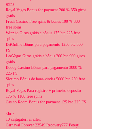
spins
Royal Vegas Bonus for payment 200 % 350 giros 
grátis
Fresh Cassino Free spins & bonus 100 % 300 
free spins
Winz.io Giros grátis e bônus 175 btc 225 free 
spins
BetOnline Bônus para pagamento 1250 btc 300 
FS
LeoVegas Giros grátis e bônus 200 btc 900 giros 
grátis
Bodog Cassino Bônus para pagamento 3000 % 
225 FS
Slotimo Bônus de boas-vindas 5000 btc 250 free 
spins
Royal Vegas Para registro + primeiro depósito 
175 % 1100 free spins
Casino Room Bonus for payment 125 btc 225 FS
<br>
10 câștigători ai zilei:
Carnaval Forever 2354$ Recovery777 Fetești 