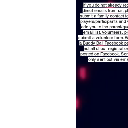
​If you do not already re
direct emails from us, 
submit a family contact f
players/participants and 
add you to the parent/gu
email list. Volunteers, p
submit a volunteer form. 
a Buddy Ball Facebook p
not all of our registratio
posted on Facebook. So
only sent out via ema