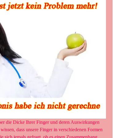
er die Dicke Ihrer Finger und deren Auswirkungen 
 wissen, dass unsere Finger in verschiedenen Formen 
 sich jemals gefragt, ob es einen Zusammenhang 