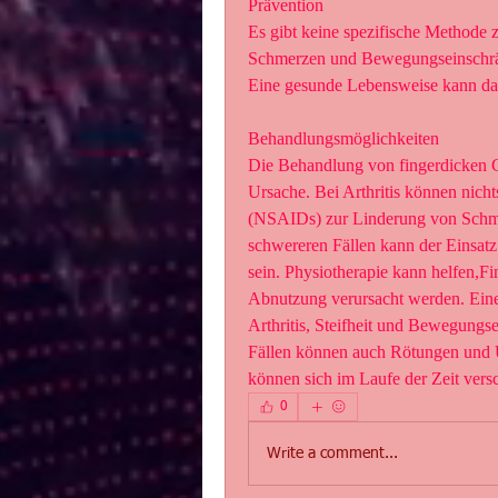
Prävention
Es gibt keine spezifische Methode 
Schmerzen und Bewegungseinschrän
Eine gesunde Lebensweise kann daz
Behandlungsmöglichkeiten
Die Behandlung von fingerdicken Ge
Ursache. Bei Arthritis können nic
(NSAIDs) zur Linderung von Schme
schwereren Fällen kann der Einsatz
sein. Physiotherapie kann helfen,Fi
Abnutzung verursacht werden. Eine 
Arthritis, Steifheit und Bewegungse
Fällen können auch Rötungen und 
können sich im Laufe der Zeit vers
0
Write a comment...