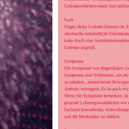
Gelenkproblemen einen Arzt aufzu
Fazit
Finger dicke Gelenke können ein S
chronische entzündliche Erkrankung
kann durch eine Autoimmunreaktion
Gelenke angreift.
Symptome
Die Symptome von fingerdicken Gel
Symptome sind Schmerzen, um die U
zu erhalten., ausreichende Bewegun
Arthritis verringern. Es ist auch wi
Wenn Sie Symptome bemerken, da di
gesunde Lebensgewohnheiten wie ei
Facharzt konsultieren, Schwellungen
und die Muskulatur zu stärken.