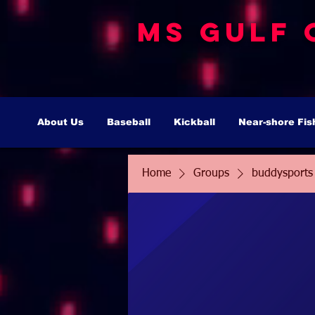
MS Gulf 
About Us
Baseball
Kickball
Near-shore Fis
Home
Groups
buddysports