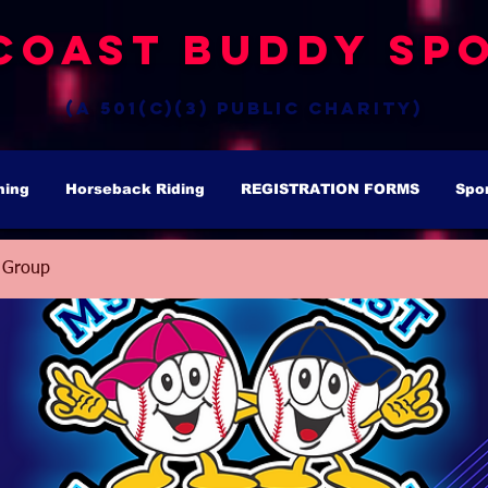
Coast Buddy Spo
(a 501(c)(3) public charity)
hing
Horseback Riding
REGISTRATION FORMS
Spo
 Group