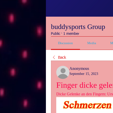
buddysports Group
Public
·
1 member
Discussion
Media
M
Back
Anonymous
September 15, 2023
Finger dicke gel
Dicke Gelenke an den Fingern: U