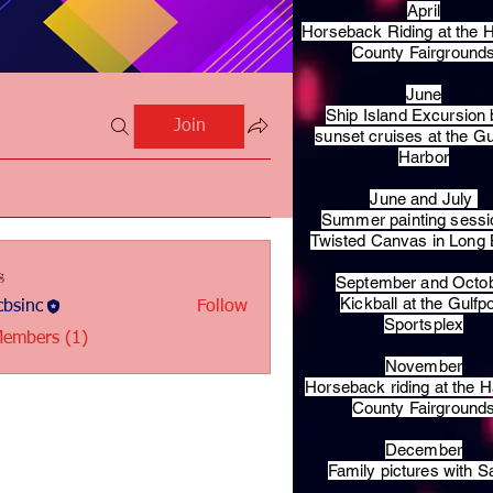
April
Horseback Riding at the H
County Fairground
June
Ship Island Excursion 
Join
sunset cruises at the Gu
Harbor
June and July
Summer painting sessi
Twisted Canvas in Long
s
September and Octo
Kickball at the Gulfp
bsinc
Follow
c
Sportsplex
Members (1)
November
Horseback riding at the H
County Fairground
December
Family pictures with S