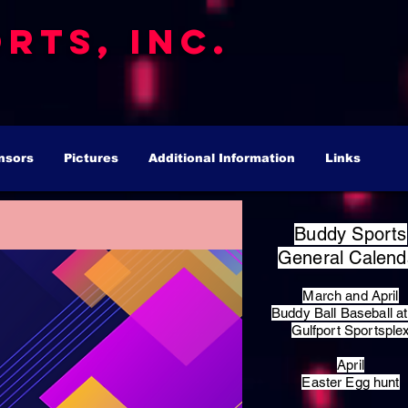
rts, Inc.
nsors
Pictures
Additional Information
Links
Buddy Sports
General Calend
March and April
Buddy Ball Baseball at
Gulfport Sportsple
April
Easter Egg hunt