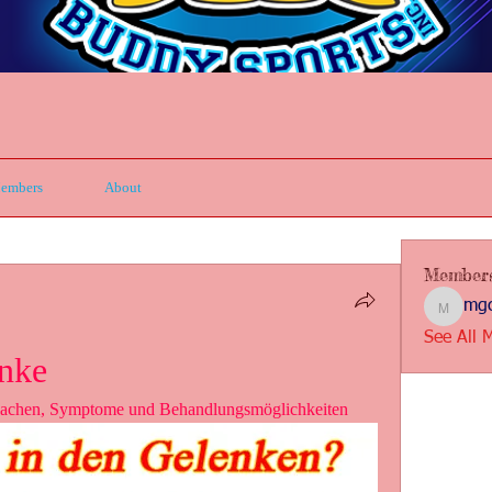
embers
About
Member
mgc
mgcbsin
See All 
enke
rsachen, Symptome und Behandlungsmöglichkeiten