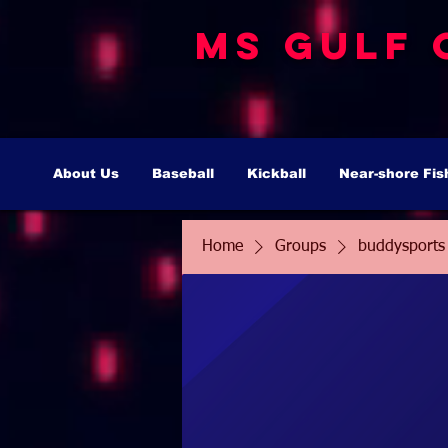
MS Gulf 
About Us
Baseball
Kickball
Near-shore Fis
Home
Groups
buddysports