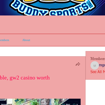
embers
About
Member
mgc
mgcbsin
See All 
le, gw2 casino worth