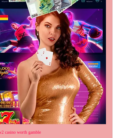
2 casino worth gamble