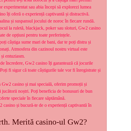
tor experimentat sau abia începi să explorezi lumea 
o îți oferă o experiență captivantă și distractivă.
nalina și suspansul jocului de noroc în fiecare rundă. 
orocul la ruletă, blackjack, poker sau sloturi, Gw2 casino 
tate de opțiuni pentru toate preferințele.
i câștiga sume mari de bani, dar te poți distra și 
ionați. Atmosfera din cazinoul nostru virtual este 
 și entuziasm.
de încredere, Gw2 casino îți garantează că jocurile 
oți fi sigur că toate câștigurile tale vor fi înregistrate și 
a Gw2 casino și mai specială, oferim promoții și 
i jucătorii noștri. Poți beneficia de bonusuri de bun 
e oferte speciale în fiecare săptămână.
 casino și bucură-te de o experiență captivantă în 
th. Merită casino-ul Gw2?