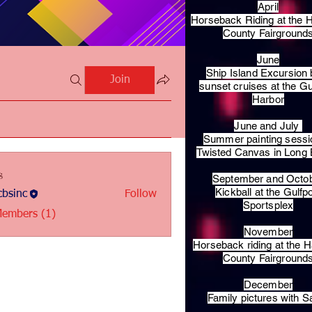
April
Horseback Riding at the H
County Fairground
June
Ship Island Excursion 
Join
sunset cruises at the Gu
Harbor
June and July
Summer painting sessi
Twisted Canvas in Long
s
September and Octo
Kickball at the Gulfp
bsinc
Follow
c
Sportsplex
Members (1)
November
Horseback riding at the H
County Fairground
December
Family pictures with S