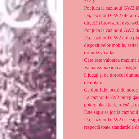
FAQ.
Pot juca la cazinoul GW2 făr
Da, cazinoul GW2 oferă o ver
direct în browserul dvs. web,
Pot juca la cazinoul GW2 d
Da, cazinoul GW2 are o plat
dispozitivelor mobile, astfel 
oriunde vă aflați.
Care este valoarea maximă a
Valoarea maximă a câștigului
îl jucați și de norocul dumne
de dolari.
Ce tipuri de jocuri de noro
La cazinoul GW2 puteți găsi 
poker, blackjack, ruletă și mu
Este sigur să joc la cazino
Da, cazinoul GW2 este sigur.
respectă toate standardele de 