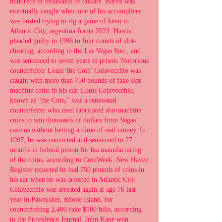
hundreds of thousands of dollars. Harris was 
eventually caught when one of his accomplices 
was busted trying to rig a game of keno in 
Atlantic City, argentina franța 2023. Harris 
pleaded guilty in 1996 to four counts of slot-
cheating, according to the Las Vegas Sun , and 
was sentenced to seven years in prison. Notorious 
counterfeiter Louis 'the Coin' Colavecchio was 
caught with more than 750 pounds of fake slot-
machine coins in his car. Louis Colavecchio, 
known as "the Coin," was a renowned 
counterfeiter who used fabricated slot-machine 
coins to win thousands of dollars from Vegas 
casinos without betting a dime of real money. In 
1997, he was convicted and sentenced to 27 
months in federal prison for his manufacturing 
of the coins, according to CoinWeek. New Haven 
Register reported he had 750 pounds of coins in 
his car when he was arrested in Atlantic City. 
Colavecchio was arrested again at age 76 last 
year in Pawtucket, Rhode Island, for 
counterfeiting 2,400 fake $100 bills, according 
to the Providence Journal. John Kane won 