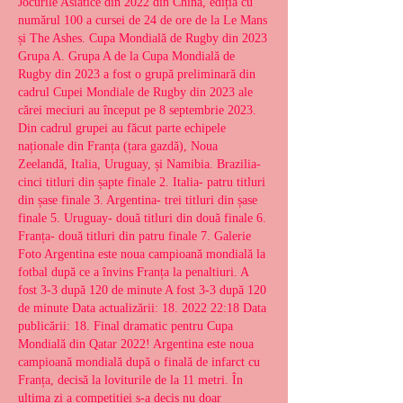
Jocurile Asiatice din 2022 din China, ediția cu 
numărul 100 a cursei de 24 de ore de la Le Mans 
și The Ashes. Cupa Mondială de Rugby din 2023 
Grupa A. Grupa A de la Cupa Mondială de 
Rugby din 2023 a fost o grupă preliminară din 
cadrul Cupei Mondiale de Rugby din 2023 ale 
cărei meciuri au început pe 8 septembrie 2023. 
Din cadrul grupei au făcut parte echipele 
naționale din Franța (țara gazdă), Noua 
Zeelandă, Italia, Uruguay, și Namibia. Brazilia- 
cinci titluri din șapte finale 2. Italia- patru titluri 
din șase finale 3. Argentina- trei titluri din șase 
finale 5. Uruguay- două titluri din două finale 6. 
Franța- două titluri din patru finale 7. Galerie 
Foto Argentina este noua campioană mondială la 
fotbal după ce a învins Franța la penaltiuri. A 
fost 3-3 după 120 de minute A fost 3-3 după 120 
de minute Data actualizării: 18. 2022 22:18 Data 
publicării: 18. Final dramatic pentru Cupa 
Mondială din Qatar 2022! Argentina este noua 
campioană mondială după o finală de infarct cu 
Franța, decisă la loviturile de la 11 metri. În 
ultima zi a competiției s-a decis nu doar 