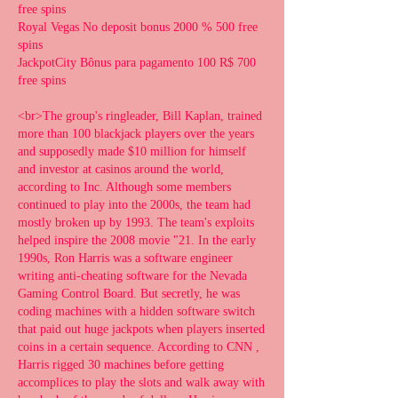
free spins
Royal Vegas No deposit bonus 2000 % 500 free 
spins
JackpotCity Bônus para pagamento 100 R$ 700 
free spins
<br>The group's ringleader, Bill Kaplan, trained 
more than 100 blackjack players over the years 
and supposedly made $10 million for himself 
and investor at casinos around the world, 
according to Inc. Although some members 
continued to play into the 2000s, the team had 
mostly broken up by 1993. The team's exploits 
helped inspire the 2008 movie "21. In the early 
1990s, Ron Harris was a software engineer 
writing anti-cheating software for the Nevada 
Gaming Control Board. But secretly, he was 
coding machines with a hidden software switch 
that paid out huge jackpots when players inserted 
coins in a certain sequence. According to CNN , 
Harris rigged 30 machines before getting 
accomplices to play the slots and walk away with 