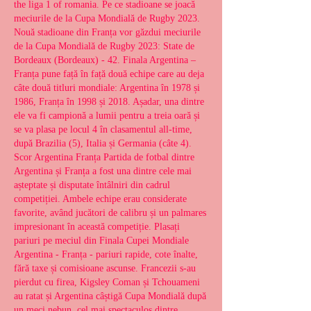
the liga 1 of romania. Pe ce stadioane se joacă 
meciurile de la Cupa Mondială de Rugby 2023. 
Nouă stadioane din Franța vor găzdui meciurile 
de la Cupa Mondială de Rugby 2023: State de 
Bordeaux (Bordeaux) - 42. Finala Argentina – 
Franța pune față în față două echipe care au deja 
câte două titluri mondiale: Argentina în 1978 și 
1986, Franța în 1998 și 2018. Așadar, una dintre 
ele va fi campionă a lumii pentru a treia oară și 
se va plasa pe locul 4 în clasamentul all-time, 
după Brazilia (5), Italia și Germania (câte 4). 
Scor Argentina Franța Partida de fotbal dintre 
Argentina și Franța a fost una dintre cele mai 
așteptate și disputate întâlniri din cadrul 
competiției. Ambele echipe erau considerate 
favorite, având jucători de calibru și un palmares 
impresionant în această competiție. Plasați 
pariuri pe meciul din Finala Cupei Mondiale 
Argentina - Franța - pariuri rapide, cote înalte, 
fără taxe și comisioane ascunse. Francezii s-au 
pierdut cu firea, Kigsley Coman și Tchouameni 
au ratat și Argentina câștigă Cupa Mondială după 
un meci nebun, cel mai spectaculos dintre 