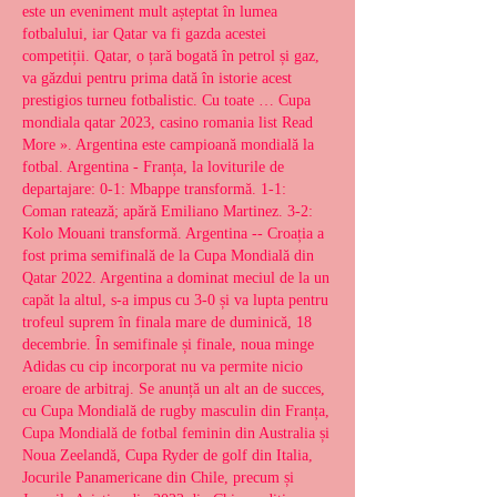
este un eveniment mult așteptat în lumea 
fotbalului, iar Qatar va fi gazda acestei 
competiții. Qatar, o țară bogată în petrol și gaz, 
va găzdui pentru prima dată în istorie acest 
prestigios turneu fotbalistic. Cu toate … Cupa 
mondiala qatar 2023, casino romania list Read 
More ». Argentina este campioană mondială la 
fotbal. Argentina - Franța, la loviturile de 
departajare: 0-1: Mbappe transformă. 1-1: 
Coman ratează; apără Emiliano Martinez. 3-2: 
Kolo Mouani transformă. Argentina -- Croația a 
fost prima semifinală de la Cupa Mondială din 
Qatar 2022. Argentina a dominat meciul de la un 
capăt la altul, s-a impus cu 3-0 și va lupta pentru 
trofeul suprem în finala mare de duminică, 18 
decembrie. În semifinale și finale, noua minge 
Adidas cu cip incorporat nu va permite nicio 
eroare de arbitraj. Se anunță un alt an de succes, 
cu Cupa Mondială de rugby masculin din Franța, 
Cupa Mondială de fotbal feminin din Australia și 
Noua Zeelandă, Cupa Ryder de golf din Italia, 
Jocurile Panamericane din Chile, precum și 