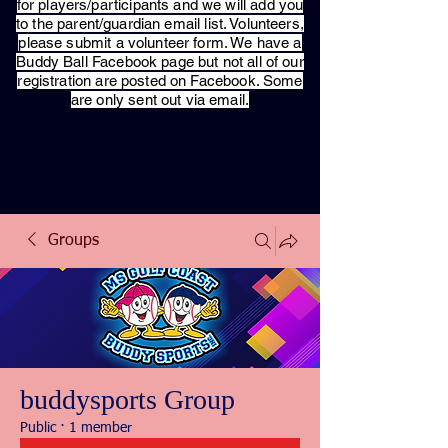
for players/participants and we will add you
to the parent/guardian email list. Volunteers,
please submit a volunteer form. We have a
Buddy Ball Facebook page but not all of our
registration are posted on Facebook. Some
are only sent out via email.
Groups
buddysports Group
Public
·
1 member