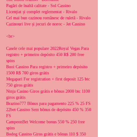
Pagări de înaltă calitate - Sol Cassino
Licențiat și complet reglementat - Rivalo
Cel mai bun cazinou românesc de ruletă - Rivalo
Cazinouri live și jocuri de noroc - Jet Cassino
<br>
Casele cele mai populare 2022Royal Vegas Para 
registro + primeiro depósito 450 R$ 200 free 
spins
Booi Cassino Para registro + primeiro depósito 
1500 R$ 700 giros grátis
Megapari For registration + first deposit 125 btc 
750 giros grátis
Ninja Casino Giros grátis e bônus 2000 btc 1100 
giros grátis
Brazino777 Bônus para pagamento 225 % 25 FS
22bet Cassino Sem bônus de depósito 450 % 350 
FS
CampeonBet Welcome bonus 550 % 250 free 
spins
Bodog Cassino Giros grátis e bônus 110 $ 350 