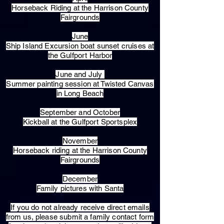
Horseback Riding at the Harrison County
Fairgrounds
June
Ship Island Excursion boat sunset cruises at
the Gulfport Harbor
June and July
Summer painting session at Twisted Canvas
in Long Beach
September and October
Kickball at the Gulfport Sportsplex
November
Horseback riding at the Harrison County
Fairgrounds
December
Family pictures with Santa
​If you do not already receive direct emails
from us, please submit a family contact form