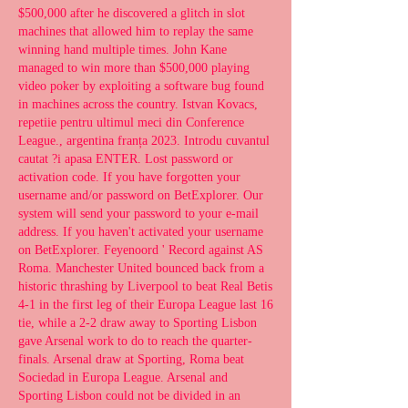
$500,000 after he discovered a glitch in slot 
machines that allowed him to replay the same 
winning hand multiple times. John Kane 
managed to win more than $500,000 playing 
video poker by exploiting a software bug found 
in machines across the country. Istvan Kovacs, 
repetiie pentru ultimul meci din Conference 
League., argentina franța 2023. Introdu cuvantul 
cautat ?i apasa ENTER. Lost password or 
activation code. If you have forgotten your 
username and/or password on BetExplorer. Our 
system will send your password to your e-mail 
address. If you haven't activated your username 
on BetExplorer. Feyenoord ' Record against AS 
Roma. Manchester United bounced back from a 
historic thrashing by Liverpool to beat Real Betis 
4-1 in the first leg of their Europa League last 16 
tie, while a 2-2 draw away to Sporting Lisbon 
gave Arsenal work to do to reach the quarter-
finals. Arsenal draw at Sporting, Roma beat 
Sociedad in Europa League. Arsenal and 
Sporting Lisbon could not be divided in an 