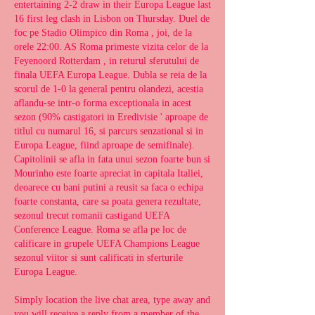
entertaining 2-2 draw in their Europa League last 
16 first leg clash in Lisbon on Thursday. Duel de 
foc pe Stadio Olimpico din Roma , joi, de la 
orele 22:00. AS Roma primeste vizita celor de la 
Feyenoord Rotterdam , in returul sferutului de 
finala UEFA Europa League. Dubla se reia de la 
scorul de 1-0 la general pentru olandezi, acestia 
aflandu-se intr-o forma exceptionala in acest 
sezon (90% castigatori in Eredivisie ' aproape de 
titlul cu numarul 16, si parcurs senzational si in 
Europa League, fiind aproape de semifinale). 
Capitolinii se afla in fata unui sezon foarte bun si 
Mourinho este foarte apreciat in capitala Italiei, 
deoarece cu bani putini a reusit sa faca o echipa 
foarte constanta, care sa poata genera rezultate, 
sezonul trecut romanii castigand UEFA 
Conference League. Roma se afla pe loc de 
calificare in grupele UEFA Champions League 
sezonul viitor si sunt calificati in sferturile 
Europa League.
Simply location the live chat area, type away and 
you will receive a reply from a member of the 