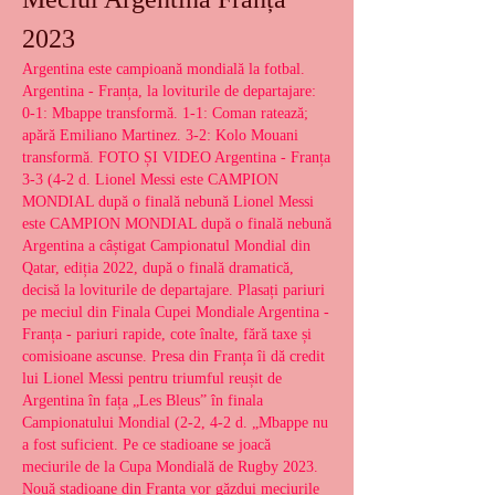
2023
Argentina este campioană mondială la fotbal. 
Argentina - Franța, la loviturile de departajare: 
0-1: Mbappe transformă. 1-1: Coman ratează; 
apără Emiliano Martinez. 3-2: Kolo Mouani 
transformă. FOTO ȘI VIDEO Argentina - Franța 
3-3 (4-2 d. Lionel Messi este CAMPION 
MONDIAL după o finală nebună Lionel Messi 
este CAMPION MONDIAL după o finală nebună 
Argentina a câștigat Campionatul Mondial din 
Qatar, ediția 2022, după o finală dramatică, 
decisă la loviturile de departajare. Plasați pariuri 
pe meciul din Finala Cupei Mondiale Argentina - 
Franța - pariuri rapide, cote înalte, fără taxe și 
comisioane ascunse. Presa din Franța îi dă credit 
lui Lionel Messi pentru triumful reușit de 
Argentina în fața „Les Bleus” în finala 
Campionatului Mondial (2-2, 4-2 d. „Mbappe nu 
a fost suficient. Pe ce stadioane se joacă 
meciurile de la Cupa Mondială de Rugby 2023. 
Nouă stadioane din Franța vor găzdui meciurile 