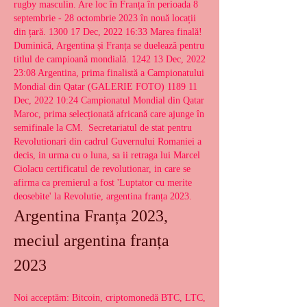
rugby masculin. Are loc în Franța în perioada 8 
septembrie - 28 octombrie 2023 în nouă locații 
din țară. 1300 17 Dec, 2022 16:33 Marea finală! 
Duminică, Argentina și Franța se duelează pentru 
titlul de campioană mondială. 1242 13 Dec, 2022 
23:08 Argentina, prima finalistă a Campionatului 
Mondial din Qatar (GALERIE FOTO) 1189 11 
Dec, 2022 10:24 Campionatul Mondial din Qatar 
Maroc, prima selecționată africană care ajunge în 
semifinale la CM.  Secretariatul de stat pentru 
Revolutionari din cadrul Guvernului Romaniei a 
decis, in urma cu o luna, sa ii retraga lui Marcel 
Ciolacu certificatul de revolutionar, in care se 
afirma ca premierul a fost 'Luptator cu merite 
deosebite' la Revolutie, argentina franța 2023.
Argentina Franța 2023, 
meciul argentina franța 
2023
Noi acceptăm: Bitcoin, criptomonedă BTC, LTC, 