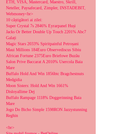
ETH, VISA, Mastercard, Maestro, Skrill, 
Neteller, Paysafecard, Zimpler, INSTADEBIT, 
Webmoney<br>
10 câștigători ai zilei:
Super Crystal 7s 2846% Eyrarpanel Huși 
Jacks Or Better Double Up Touch 2201% Abc7 
Galați 
Magic Stars 2033% Spiritpainful Petroșani 
Maui Millions 184Euro Observediscus Sibiu 
African Fortune 2375Euro Briefowe Buzău 
Salon Prive Baccarat A 2010% Usercola Baia 
Mare 
Buffalo Hold And Win 1856btc Bragchestnuts 
Medgidia 
Moon Sisters: Hold And Win 1661% 
Disloyallime Dej 
Buffalo Rampage 1118% Doggerinning Baia 
Mare 
Jogo Do Bicho Simple 1598RON Jazzystunning 
Reghin 
<br>
Site mobil frumos - BetOnline