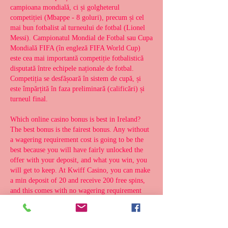
campioana mondială, ci și golgheterul 
competiției (Mbappe - 8 goluri), precum și cel 
mai bun fotbalist al turneului de fotbal (Lionel 
Messi). Campionatul Mondial de Fotbal sau Cupa 
Mondială FIFA (în engleză FIFA World Cup) 
este cea mai importantă competiție fotbalistică 
disputată între echipele naționale de fotbal. 
Competiția se desfășoară în sistem de cupă, și 
este împărțită în faza preliminară (calificări) și 
turneul final. 
Which online casino bonus is best in Ireland? 
The best bonus is the fairest bonus. Any without 
a wagering requirement cost is going to be the 
best because you will have fairly unlocked the 
offer with your deposit, and what you win, you 
will get to keep. At Kwiff Casino, you can make 
a min deposit of 20 and receive 200 free spins, 
and this comes with no wagering requirement 
costs on what you win. The All Irish Casino as 
you can guess has a totally Irish theme to it with 
a vibrant green background which provides the 