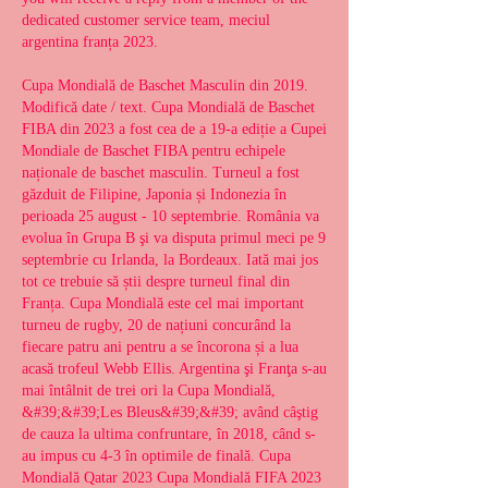
dedicated customer service team, meciul 
argentina franța 2023.
Cupa Mondială de Baschet Masculin din 2019. 
Modifică date / text. Cupa Mondială de Baschet 
FIBA din 2023 a fost cea de a 19-a ediție a Cupei 
Mondiale de Baschet FIBA pentru echipele 
naționale de baschet masculin. Turneul a fost 
găzduit de Filipine, Japonia și Indonezia în 
perioada 25 august - 10 septembrie. România va 
evolua în Grupa B şi va disputa primul meci pe 9 
septembrie cu Irlanda, la Bordeaux. Iată mai jos 
tot ce trebuie să știi despre turneul final din 
Franța. Cupa Mondială este cel mai important 
turneu de rugby, 20 de națiuni concurând la 
fiecare patru ani pentru a se încorona și a lua 
acasă trofeul Webb Ellis. Argentina şi Franţa s-au 
mai întâlnit de trei ori la Cupa Mondială, 
&#39;&#39;Les Bleus&#39;&#39; având câştig 
de cauza la ultima confruntare, în 2018, când s-
au impus cu 4-3 în optimile de finală. Cupa 
Mondială Qatar 2023 Cupa Mondială FIFA 2023 