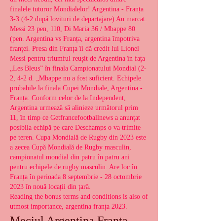
finalele tuturor Mondialelor! Argentina - Franța 
3-3 (4-2 după lovituri de departajare) Au marcat: 
Messi 23 pen, 110, Di Maria 36 / Mbappe 80 
(pen. Argentina vs Franța, argentina împotriva 
franței. Presa din Franța îi dă credit lui Lionel 
Messi pentru triumful reușit de Argentina în fața 
„Les Bleus” în finala Campionatului Mondial (2-
2, 4-2 d. „Mbappe nu a fost suficient. Echipele 
probabile la finala Cupei Mondiale, Argentina - 
Franța: Conform celor de la Independent, 
Argentina urmează să alinieze următorul prim 
11, în timp ce Getfrancefootballnews a anunțat 
posibila echipă pe care Deschamps o va trimite 
pe teren. Cupa Mondială de Rugby din 2023 este 
a zecea Cupă Mondială de Rugby masculin, 
campionatul mondial din patru în patru ani 
pentru echipele de rugby masculin. Are loc în 
Franța în perioada 8 septembrie - 28 octombrie 
2023 în nouă locații din țară. 
Reading the bonus terms and conditions is also of 
utmost importance, argentina franța 2023.
Meciul Argentina Franța 