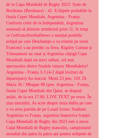
de la Cupa Mondială de Rugby 2023: State de 
Bordeaux (Bordeaux) - 42. Echipele probabile la 
finala Cupei Mondiale, Argentina - Franța: 
Conform celor de la Independent, Argentina 
urmează să alinieze următorul prim 11, în timp 
ce Getfrancefootballnews a anunțat posibila 
echipă pe care Deschamps o va trimite pe teren. 
Francezii s-au pierdut cu firea, Kigsley Coman și 
Tchouameni au ratat și Argentina câștigă Cupa 
Mondială după un meci nebun, cel mai 
spectaculos dintre finalele tuturor Mondialelor! 
Argentina - Franța 3-3 (4-2 după lovituri de 
departajare) Au marcat: Messi 23 pen, 110, Di 
Maria 36 / Mbappe 80 (pen. Argentina - Franța, 
finala Cupei Mondiale din Qatar, se dispută 
astăzi, de la ora 17:00, LIVE TEXT pe www. În 
ziua meciului, As scrie despre miza dubla pe care 
o va avea partida de pe Lusail Iconic Stadium. 
Argentina vs Franța, argentina împotriva franței. 
Cupa Mondială de Rugby din 2023 este a zecea 
Cupă Mondială de Rugby masculin, campionatul 
mondial din patru în patru ani pentru echipele de 