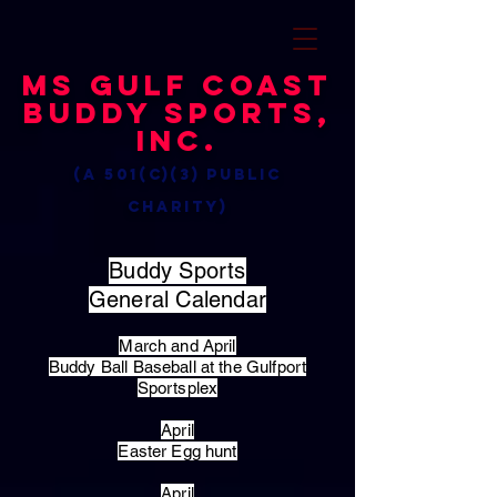
MS Gulf Coast
Buddy Sports,
Inc.
(a 501(c)(3) public
charity)
Buddy Sports
General Calendar
March and April
Buddy Ball Baseball at the Gulfport
Sportsplex
April
Easter Egg hunt
April