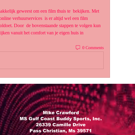
line verhuurservices  is er altijd wel een film 
ldoet. Door  de bovenstaande stappen te volgen kun 
ijken vanuit het comfort van je eigen huis in 
0 Comments
Mike Crawford
MS Gulf Coast Buddy Sports, Inc.
26339 Camille Drive
Pass Christian, Ms 39571