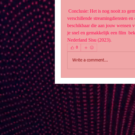
 Conclusie: Het is nog nooit zo gemakkelijk geweest om een film thuis te  bekijken. Met 
verschillende streamingdiensten en on
beschikbaar die aan jouw wensen vo
je snel en gemakkelijk een film  bek
Nederland Sisu (2023).
0
Write a comment...