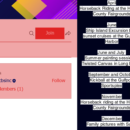
April
Horseback Riding at the H
County Fairground
June
Ship Island Excursion 
Join
sunset cruises at the Gu
Harbor
June and July
Summer painting sessi
Twisted Canvas in Long
s
September and Octo
Kickball at the Gulfp
bsinc
Follow
c
Sportsplex
Members (1)
November
Horseback riding at the H
County Fairground
December
Family pictures with S