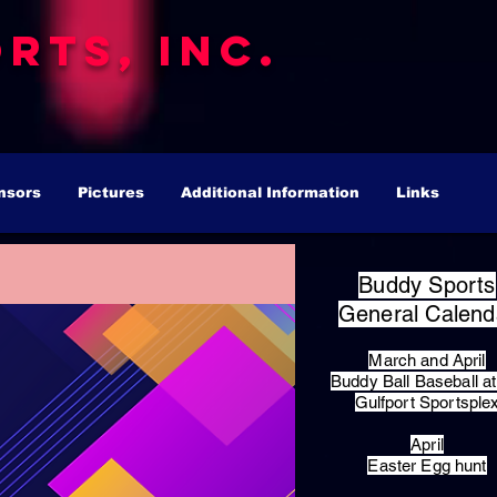
rts, Inc.
nsors
Pictures
Additional Information
Links
Buddy Sports
General Calend
March and April
Buddy Ball Baseball at
Gulfport Sportsple
April
Easter Egg hunt