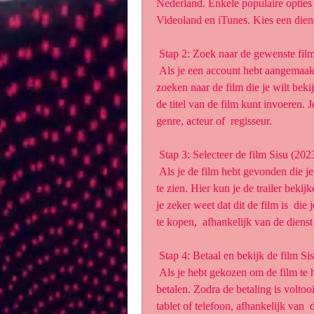
Nederland. Enkele populaire opties
Videoland en iTunes. Kies een diens
 Stap 2: Zoek naar de gewenste fil
 Als je een account hebt aangemaakt bij de gekozen dienst, kun je  beginnen met het 
zoeken naar de film die je wilt beki
de titel van de film kunt invoeren.
genre, acteur of  regisseur.
 Stap 3: Selecteer de film Sisu (202
 Als je de film hebt gevonden die je wilt bekijken, klik dan op de titel  om meer informatie 
te zien. Hier kun je de trailer bekij
je zeker weet dat dit de film is  die 
te kopen,  afhankelijk van de dienst 
 Stap 4: Betaal en bekijk de film Si
 Als je hebt gekozen om de film te huren of te kopen, volg dan de  instructies om te 
betalen. Zodra de betaling is voltooid
tablet of telefoon, afhankelijk van  