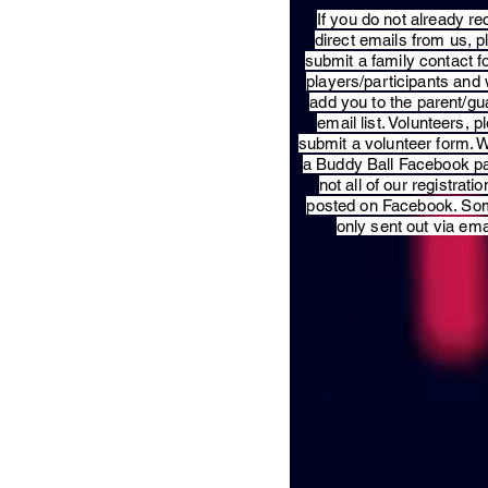
​If you do not already re
direct emails from us, 
submit a family contact f
players/participants and 
add you to the parent/gu
email list. Volunteers, p
submit a volunteer form. 
a Buddy Ball Facebook p
not all of our registratio
posted on Facebook. So
only sent out via ema