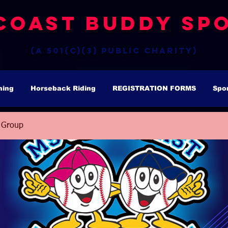
Coast Buddy Spo
(a 501(c)(3) public charity)
hing
Horseback Riding
REGISTRATION FORMS
Spo
 Group