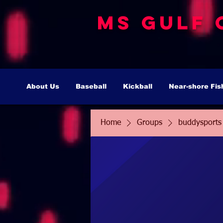
MS Gulf 
About Us
Baseball
Kickball
Near-shore Fis
Home
Groups
buddysports