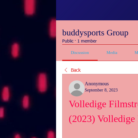
buddysports Group
Public
·
1 member
Discussion
Media
M
Back
Anonymous
September 8, 2023
Volledige Filmstr
(2023) Volledige