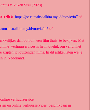
thuis te kijken Sisu (2023)
► ➤➤🔴📱 
https://go.rumahsoalkita.my.id/movie/in7
 ✅
o.rumahsoalkita.my.id/movie/in7
 ✅
nline  verhuurservices is het mogelijk om vanuit het 
 krijgen tot duizenden films. In dit artikel laten we je 
ken in Nederland.
 online verhuurservice