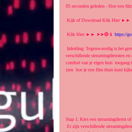
05 seconden geleden - Hoe een film 
 Kijk of Download Klik Hier ►
 Klik Hier ►► ➤➤🔴📱 
https://g
 Inleiding: Tegenwoordig is het gemakkelijker dan ooit om een film thuis  te bekijken. Met 
verschillende streamingdiensten en o
comfort van je eigen huis  toegang te
zien  hoe je een film thuis kunt kij
Stap 1: Kies een streamingdienst of
 Er zijn verschillende streamingdiensten en online verhuurservices  beschikbaar in 