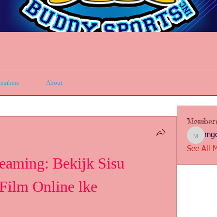
embers
About
Member
mgc
mgcbsin
See All 
eaming: Bekijk Sisu 
 Film Online lke