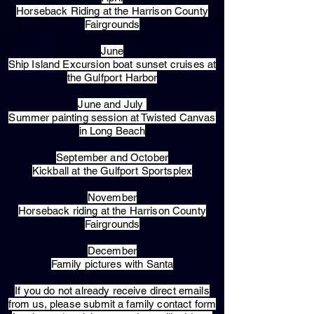
Horseback Riding at the Harrison County
Fairgrounds
June
Ship Island Excursion boat sunset cruises at
the Gulfport Harbor
June and July
Summer painting session at Twisted Canvas
in Long Beach
September and October
Kickball at the Gulfport Sportsplex
November
Horseback riding at the Harrison County
Fairgrounds
December
Family pictures with Santa
​If you do not already receive direct emails
from us, please submit a family contact form