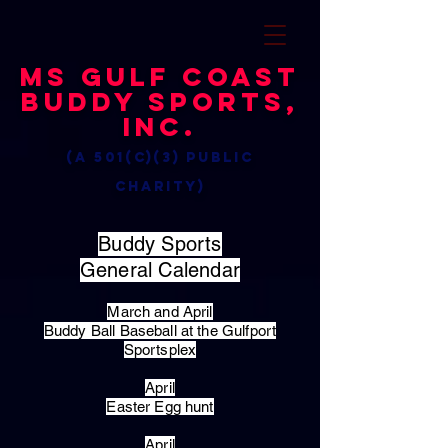
MS Gulf Coast
Buddy Sports,
Inc.
(a 501(c)(3) public
charity)
Buddy Sports
General Calendar
March and April
Buddy Ball Baseball at the Gulfport
Sportsplex
April
Easter Egg hunt
April