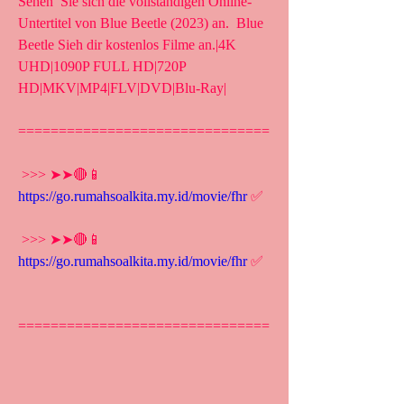
Sehen  Sie sich die vollständigen Online-
Untertitel von Blue Beetle (2023) an.  Blue 
Beetle Sieh dir kostenlos Filme an.|4K 
UHD|1090P FULL HD|720P  
HD|MKV|MP4|FLV|DVD|Blu-Ray|
===============================
 >>> ➤➤🔴📱 
https://go.rumahsoalkita.my.id/movie/fhr
 ✅
 >>> ➤➤🔴📱 
https://go.rumahsoalkita.my.id/movie/fhr
 ✅
===============================