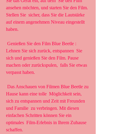
Sie das Gerät ein, auf dem  Sie den Film 
ansehen möchten, und starten Sie den Film. 
Stellen Sie  sicher, dass Sie die Lautstärke 
auf einem angenehmen Niveau eingestellt  
haben.
 Genießen Sie den Film Blue Beetle : 
Lehnen Sie sich zurück, entspannen  Sie 
sich und genießen Sie den Film. Pause 
machen oder zurückspulen,  falls Sie etwas 
verpasst haben.
 Das Anschauen von Filmen Blue Beetle zu 
Hause kann eine tolle  Möglichkeit sein, 
sich zu entspannen und Zeit mit Freunden 
und Familie  zu verbringen. Mit diesen 
einfachen Schritten können Sie ein 
optimales  Film-Erlebnis in Ihrem Zuhause 
schaffen.