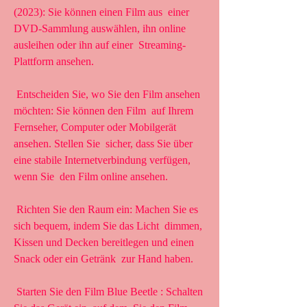
(2023): Sie können einen Film aus  einer 
DVD-Sammlung auswählen, ihn online 
ausleihen oder ihn auf einer  Streaming-
Plattform ansehen.
 Entscheiden Sie, wo Sie den Film ansehen 
möchten: Sie können den Film  auf Ihrem 
Fernseher, Computer oder Mobilgerät 
ansehen. Stellen Sie  sicher, dass Sie über 
eine stabile Internetverbindung verfügen, 
wenn Sie  den Film online ansehen.
 Richten Sie den Raum ein: Machen Sie es 
sich bequem, indem Sie das Licht  dimmen, 
Kissen und Decken bereitlegen und einen 
Snack oder ein Getränk  zur Hand haben.
 Starten Sie den Film Blue Beetle : Schalten 