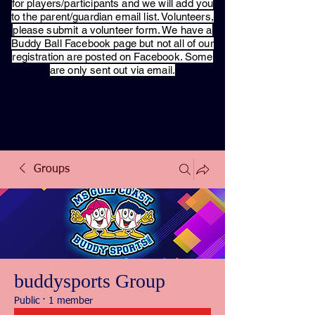
for players/participants and we will add you
to the parent/guardian email list. Volunteers,
please submit a volunteer form. We have a
Buddy Ball Facebook page but not all of our
registration are posted on Facebook. Some
are only sent out via email.
Groups
buddysports Group
Public
·
1 member