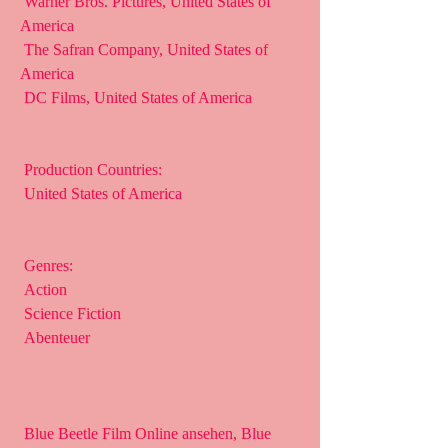
 Warner Bros. Pictures, United States of 
America
 The Safran Company, United States of 
America
 DC Films, United States of America
 Production Countries:
 United States of America
 Genres:
 Action
 Science Fiction
 Abenteuer
 Blue Beetle Film Online ansehen, Blue 