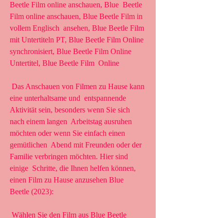
Beetle Film online anschauen, Blue  Beetle 
Film online anschauen, Blue Beetle Film in 
vollem Englisch  ansehen, Blue Beetle Film 
mit Untertiteln PT, Blue Beetle Film Online  
synchronisiert, Blue Beetle Film Online 
Untertitel, Blue Beetle Film  Online
 Das Anschauen von Filmen zu Hause kann 
eine unterhaltsame und  entspannende 
Aktivität sein, besonders wenn Sie sich 
nach einem langen  Arbeitstag ausruhen 
möchten oder wenn Sie einfach einen 
gemütlichen  Abend mit Freunden oder der 
Familie verbringen möchten. Hier sind 
einige  Schritte, die Ihnen helfen können, 
einen Film zu Hause anzusehen Blue  
Beetle (2023):
 Wählen Sie den Film aus Blue Beetle 