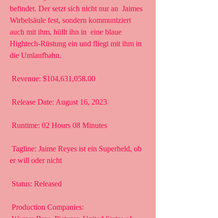
befindet. Der setzt sich nicht nur an  Jaimes 
Wirbelsäule fest, sondern kommuniziert 
auch mit ihm, hüllt ihn in  eine blaue 
Hightech-Rüstung ein und fliegt mit ihm in 
die Umlaufbahn.
 Revenue: $104,631,058.00
 Release Date: August 16, 2023
 Runtime: 02 Hours 08 Minutes
 Tagline: Jaime Reyes ist ein Superheld, ob 
er will oder nicht
 Status: Released
 Production Companies: