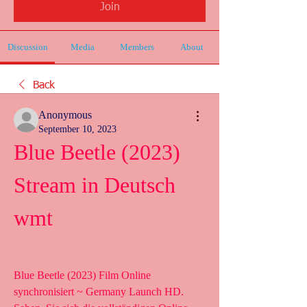
Join
Discussion
Media
Members
About
Back
Anonymous
September 10, 2023
Blue Beetle (2023) 
Stream in Deutsch 
wmt
Blue Beetle (2023) Film Online 
synchronisiert ~ Germany Launch HD. 