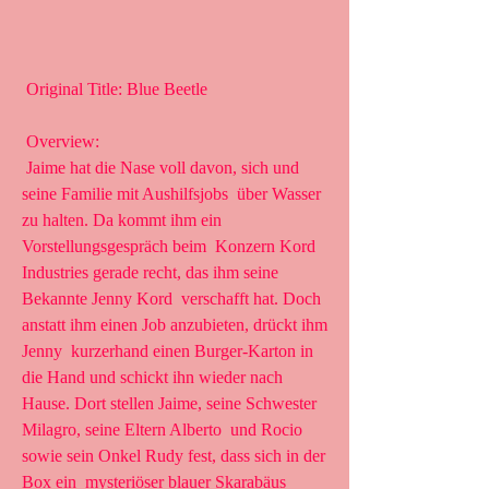
 Original Title: Blue Beetle
 Overview:
 Jaime hat die Nase voll davon, sich und 
seine Familie mit Aushilfsjobs  über Wasser 
zu halten. Da kommt ihm ein 
Vorstellungsgespräch beim  Konzern Kord 
Industries gerade recht, das ihm seine 
Bekannte Jenny Kord  verschafft hat. Doch 
anstatt ihm einen Job anzubieten, drückt ihm 
Jenny  kurzerhand einen Burger-Karton in 
die Hand und schickt ihn wieder nach  
Hause. Dort stellen Jaime, seine Schwester 
Milagro, seine Eltern Alberto  und Rocio 
sowie sein Onkel Rudy fest, dass sich in der 
Box ein  mysteriöser blauer Skarabäus 