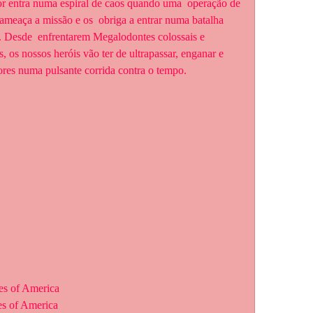
meaça a missão e os  obriga a entrar numa batalha 
a. Desde  enfrentarem Megalodontes colossais e 
 os nossos heróis vão ter de ultrapassar, enganar e 
ores numa pulsante corrida contra o tempo.
tes of America
tes of America