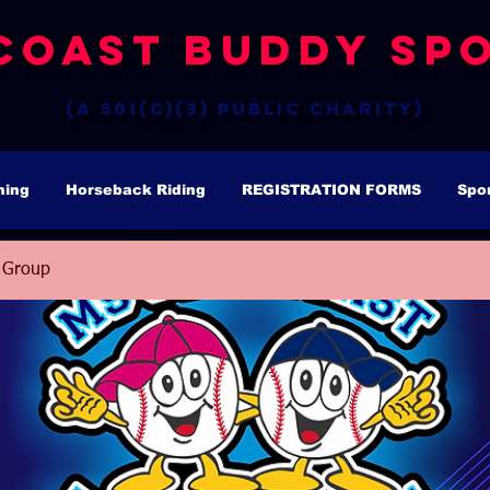
Coast Buddy Spo
(a 501(c)(3) public charity)
hing
Horseback Riding
REGISTRATION FORMS
Spo
 Group