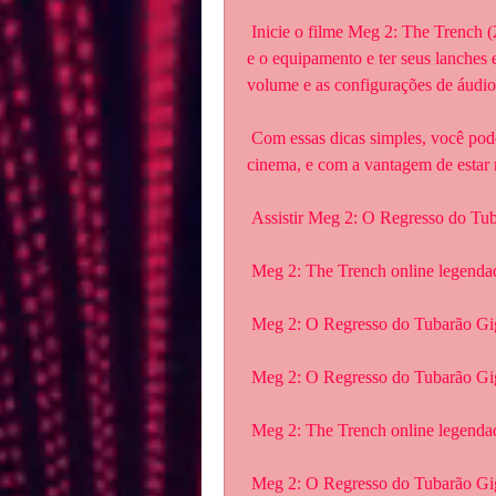
 Inicie o filme Meg 2: The Trench (2023): Depois de escolher o filme,  prepare o ambiente 
e o equipamento e ter seus lanches e 
volume e as configurações de áudio 
 Com essas dicas simples, você pode desfrutar de um filme em casa como se  estivesse no 
cinema, e com a vantagem de estar n
 Assistir Meg 2: O Regresso do Tu
 Meg 2: The Trench online legenda
 Meg 2: O Regresso do Tubarão Gi
 Meg 2: O Regresso do Tubarão Gi
 Meg 2: The Trench online legenda
 Meg 2: O Regresso do Tubarão Giga