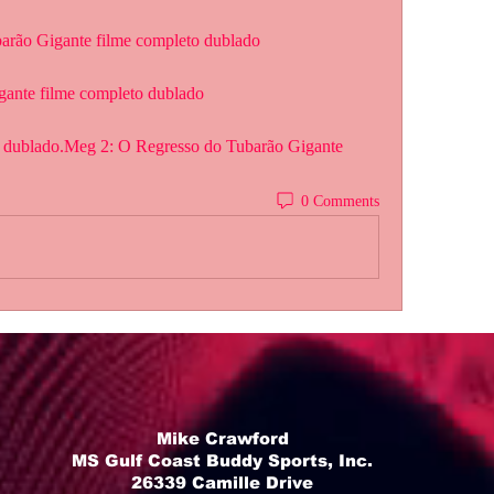
barão Gigante filme completo dublado
gante filme completo dublado
0 Comments
Mike Crawford
MS Gulf Coast Buddy Sports, Inc.
26339 Camille Drive