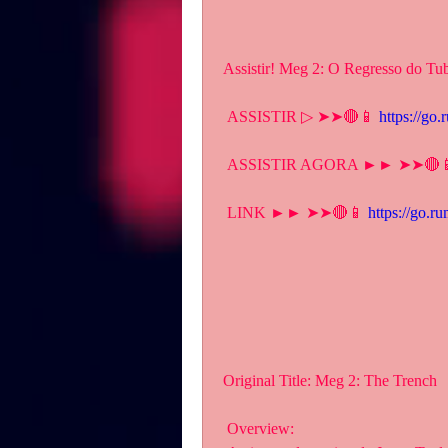
Assistir! Meg 2: O Regresso do Tu
 ASSISTIR ▷ ➤➤🔴📱 
https://go
 ASSISTIR AGORA ►► ➤➤🔴
 LINK ►► ➤➤🔴📱 
https://go.r
Original Title: Meg 2: The Trench
 Overview: