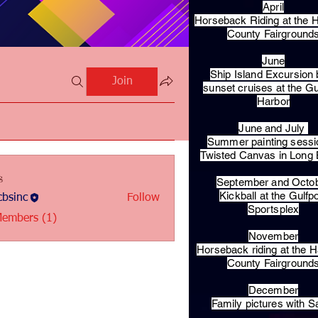
April
Horseback Riding at the H
County Fairground
June
Ship Island Excursion 
Join
sunset cruises at the Gu
Harbor
June and July
Summer painting sessi
Twisted Canvas in Long
s
September and Octo
Kickball at the Gulfp
bsinc
Follow
c
Sportsplex
Members (1)
November
Horseback riding at the H
County Fairground
December
Family pictures with S