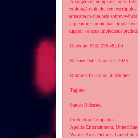
 A viagem da equipa de Jonas Taylor entra numa espiral de caos quando uma  operação de 
exploração mineira sem escrúpulos a
arriscada na luta pela sobrevivênci
saqueadores ambientais  implacáveis,
superar  os seus impiedosos predad
 Revenue: $352,056,482.00
 Release Date: August 2, 2023
 Runtime: 01 Hours 56 Minutes
 Tagline: 
 Status: Released
 Production Companies:
 Apelles Entertainment, United Sta
 Warner Bros. Pictures, United Sta