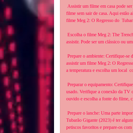
 Assistir um filme em casa pode ser uma ótima maneira de relaxar e  desfrutar de um bom 
filme sem sair de casa. Aqui estão a
filme Meg 2: O Regresso do  Tubar
 Escolha o filme Meg 2: The Trench (2023): Antes de tudo, escolha o filme  que deseja 
assistir. Pode ser um clássico ou um
 Prepare o ambiente: Certifique-se de que o ambiente esteja confortável e  adequado para 
assistir um filme Meg 2: O Regresso
a temperatura e escolha um local  co
 Preparar o equipamento: Certifique-se de que o equipamento esteja pronto  para ser 
usado. Verifique a conexão da TV ou 
ouvido e escolha a fonte do filme
 Prepare o lanche: Uma parte importante de assistir um filme Meg 2: O  Regresso do 
Tubarão Gigante (2023) é ter algun
petiscos favoritos e prepare-os com