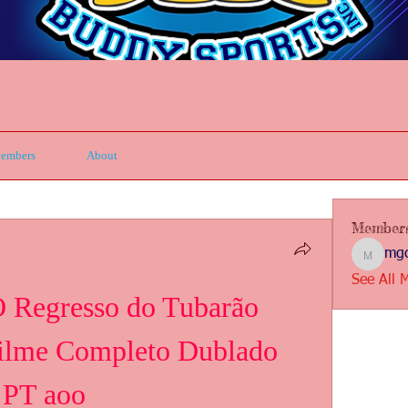
embers
About
Member
mgc
mgcbsin
See All 
 Regresso do Tubarão 
ilme Completo Dublado 
 PT aoo