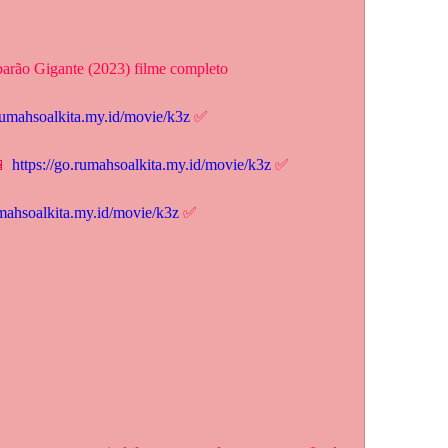
barão Gigante (2023) filme completo
.rumahsoalkita.my.id/movie/k3z
 ✅
 
https://go.rumahsoalkita.my.id/movie/k3z
 ✅
umahsoalkita.my.id/movie/k3z
 ✅