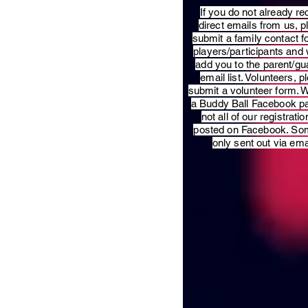
​If you do not already re
direct emails from us, 
submit a family contact f
players/participants and 
add you to the parent/gu
email list. Volunteers, p
submit a volunteer form. 
a Buddy Ball Facebook p
not all of our registratio
posted on Facebook. So
only sent out via ema