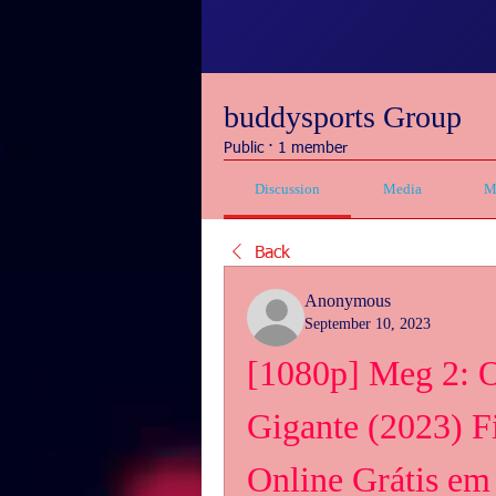
buddysports Group
Public
·
1 member
Discussion
Media
M
Back
Anonymous
September 10, 2023
[1080p] Meg 2: O
Gigante (2023) F
Online Grátis em