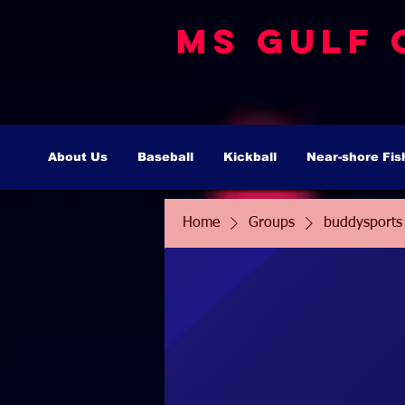
MS Gulf 
About Us
Baseball
Kickball
Near-shore Fis
Home
Groups
buddysports