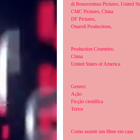
 di Bonaventura Pictures, United S
 CMC Pictures, China
 DF Pictures,  
 Onaroll Productions,  
 Production Countries:
 China
 United States of America
 Genres:
 Ação
 Ficção científica
 Terror
 Como assistir um filme em casa