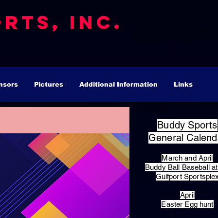
rts, Inc.
nsors
Pictures
Additional Information
Links
Buddy Sports
General Calend
March and April
Buddy Ball Baseball at
Gulfport Sportsple
April
Easter Egg hunt