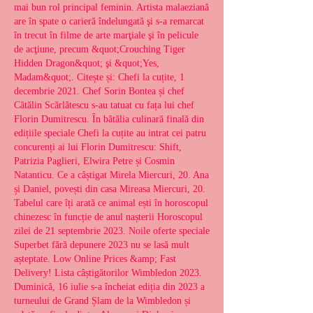
mai bun rol principal feminin. Artista malaeziană 
are în spate o carieră îndelungată şi s-a remarcat 
în trecut în filme de arte marţiale şi în pelicule 
de acţiune, precum &quot;Crouching Tiger 
Hidden Dragon&quot; şi &quot;Yes, 
Madam&quot;. Citește și: Chefi la cuțite, 1 
decembrie 2021. Chef Sorin Bontea și chef 
Cătălin Scărlătescu s-au tatuat cu fața lui chef 
Florin Dumitrescu. În bătălia culinară finală din 
edițiile speciale Chefi la cuțite au intrat cei patru 
concurenți ai lui Florin Dumitrescu: Shift, 
Patrizia Paglieri, Elwira Petre și Cosmin 
Natanticu. Ce a câștigat Mirela Miercuri, 20. Ana 
și Daniel, povești din casa Mireasa Miercuri, 20. 
Tabelul care îți arată ce animal ești în horoscopul 
chinezesc în funcție de anul nașterii Horoscopul 
zilei de 21 septembrie 2023. Noile oferte speciale 
Superbet fără depunere 2023 nu se lasă mult 
așteptate. Low Online Prices &amp; Fast 
Delivery! Lista câștigătorilor Wimbledon 2023. 
Duminică, 16 iulie s-a încheiat ediția din 2023 a 
turneului de Grand Șlam de la Wimbledon și 