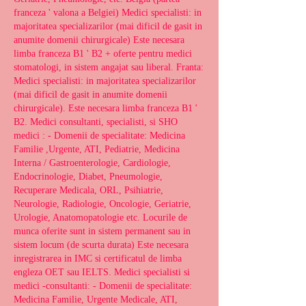
franceza ' valona a Belgiei) Medici specialisti: in 
majoritatea specializarilor (mai dificil de gasit in 
anumite domenii chirurgicale) Este necesara 
limba franceza B1 ' B2 + oferte pentru medici 
stomatologi, in sistem angajat sau liberal. Franta: 
Medici specialisti: in majoritatea specializarilor 
(mai dificil de gasit in anumite domenii 
chirurgicale). Este necesara limba franceza B1 ' 
B2. Medici consultanti, specialisti, si SHO 
medici : - Domenii de specialitate: Medicina 
Familie ,Urgente, ATI, Pediatrie, Medicina 
Interna / Gastroenterologie, Cardiologie, 
Endocrinologie, Diabet, Pneumologie, 
Recuperare Medicala, ORL, Psihiatrie, 
Neurologie, Radiologie, Oncologie, Geriatrie, 
Urologie, Anatomopatologie etc. Locurile de 
munca oferite sunt in sistem permanent sau in 
sistem locum (de scurta durata) Este necesara 
inregistrarea in IMC si certificatul de limba 
engleza OET sau IELTS. Medici specialisti si 
medici -consultanti: - Domenii de specialitate: 
Medicina Familie, Urgente Medicale, ATI, 