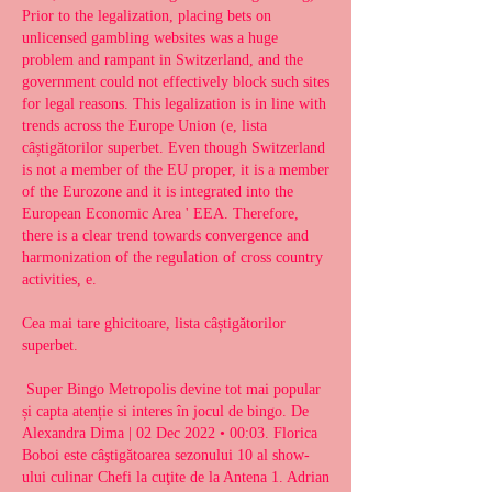
Prior to the legalization, placing bets on 
unlicensed gambling websites was a huge 
problem and rampant in Switzerland, and the 
government could not effectively block such sites 
for legal reasons. This legalization is in line with 
trends across the Europe Union (e, lista 
câștigătorilor superbet. Even though Switzerland 
is not a member of the EU proper, it is a member 
of the Eurozone and it is integrated into the 
European Economic Area ' EEA. Therefore, 
there is a clear trend towards convergence and 
harmonization of the regulation of cross country 
activities, e.
Cea mai tare ghicitoare, lista câștigătorilor 
superbet.
 Super Bingo Metropolis devine tot mai popular 
și capta atenție si interes în jocul de bingo. De 
Alexandra Dima | 02 Dec 2022 • 00:03. Florica 
Boboi este câştigătoarea sezonului 10 al show-
ului culinar Chefi la cuţite de la Antena 1. Adrian 