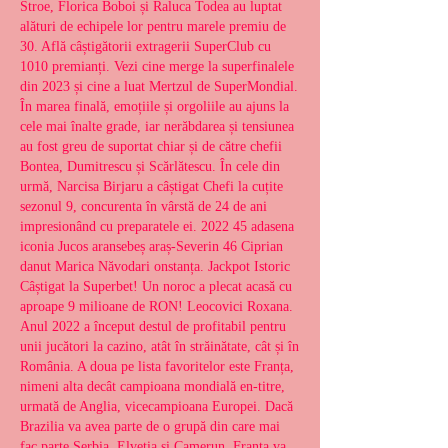
Stroe, Florica Boboi și Raluca Todea au luptat 
alături de echipele lor pentru marele premiu de 
30. Află câștigătorii extragerii SuperClub cu 
1010 premianți. Vezi cine merge la superfinalele 
din 2023 și cine a luat Mertzul de SuperMondial. 
În marea finală, emoțiile și orgoliile au ajuns la 
cele mai înalte grade, iar nerăbdarea și tensiunea 
au fost greu de suportat chiar și de către chefii 
Bontea, Dumitrescu și Scărlătescu. În cele din 
urmă, Narcisa Birjaru a câștigat Chefi la cuțite 
sezonul 9, concurenta în vârstă de 24 de ani 
impresionând cu preparatele ei. 2022 45 adasena 
iconia Jucos aransebeș araș-Severin 46 Ciprian 
danut Marica Năvodari onstanța. Jackpot Istoric 
Câștigat la Superbet! Un noroc a plecat acasă cu 
aproape 9 milioane de RON! Leocovici Roxana. 
Anul 2022 a început destul de profitabil pentru 
unii jucători la cazino, atât în străinătate, cât și în 
România. A doua pe lista favoritelor este Franța, 
nimeni alta decât campioana mondială en-titre, 
urmată de Anglia, vicecampioana Europei. Dacă 
Brazilia va avea parte de o grupă din care mai 
fac parte Serbia, Elveția și Camerun, Franța va 