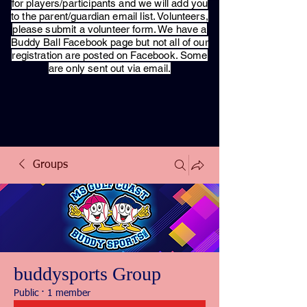
for players/participants and we will add you
to the parent/guardian email list. Volunteers,
please submit a volunteer form. We have a
Buddy Ball Facebook page but not all of our
registration are posted on Facebook. Some
are only sent out via email.
Groups
buddysports Group
Public
·
1 member