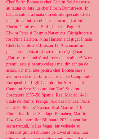
Chef Sorin Bontea și chef Cătălin Scărlătescu s-
au tatuat cu fața lui chef Florin Dumitrescu. În 
bătălia culinară finală din edițiile speciale Chefi 
la cuțite au intrat cei patru concurenți ai lui 
Florin Dumitrescu: Shift, Patrizia Paglieri, 
Elwira Petre și Cosmin Natanticu. Câștigătoare a 
fost Nina Hariton. Nina Hariton a câștigat Finala 
Chefi la cuțite 2023, sezon 11. A izbucnit în 
plâns când a văzut că este marea câștigătoare. 
„Dați-mi o palmă să mă trezesc la realitate! Acest 
premiu este și pentru colegii mei din echipa de 
astăzi, dar mai ales pentru chef Bontea care a 
avut încredere. Lista finalelor Cupei Campionilor 
Europeni si a Ligii Campionilor Sezon Țară 
Campion Scor Vicecampion Țară Stadion 
Spectatori 1955–56 Spania: Real Madrid: 4–3: 
Stade de Reims: Franța: Parc des Princes, Paris: 
38. 239 1956–57 Spania: Real Madrid: 2–0: 
Fiorentina: Italia: Santiago Bernabéu, Madrid: 
124. Gala premiilor Billboard 2022 a avut loc 
seara trecută, în Las Vegas, iar vedetele au 
îmbrăcat ținute fabuloase pe covorul roșu. Iată 
câteva dintre cele mai interesante ținute, dar și 