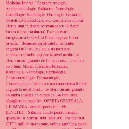
Medicina Interna / Gastroenterologie, 
Anatomopatologie, Psihiatrie, Neurologie, 
Cardiologie, Radiologie, Oncologie, Geriatrie, 
Obstetrica-Ginecologie, etc. Locurile de munca 
oferite sunt in sistem permanent sau in sistem 
locum (de scurta durata) Este necesara 
inregistrarea in GMC si limba engleza fluent 
(avantaj ' detinerea certificatului de limba 
engleza OET sau IELTS. Este necesara 
cunoasterea limbii engleze la nivel mediu ' se 
ofera cursuri gratuite de limba daneza cu durata 
de 5 luni. Medici specialisti Psihiatrie, 
Radiologie, Neurologie, Cardiologie, 
Gastroenterologie, Dermatologie, 
Ginecologie,etc. Este necesara cunoasterea limbii 
engleze la nivel mediu ' se ofera cursuri gratuite 
de limba suedeza cu durata de 5-6 luni, lista 
câștigătorilor superbet. OFERTA GENERALA: 
GERMANIA: medici specialisti = 66. 
ELVETIA: - Salariile anuale pentru medicii 
specialisti si primari sunt intre 160. For the first 
CHF 3 million in revenue, online gambling taxes 