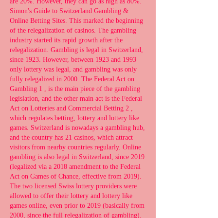
are 20%. However, they can go as high as 80%. 
Simon's Guide to Switzerland Gambling & 
Online Betting Sites. This marked the beginning 
of the relegalization of casinos. The gambling 
industry started its rapid growth after the 
relegalization. Gambling is legal in Switzerland, 
since 1923. However, between 1923 and 1993 
only lottery was legal, and gambling was only 
fully relegalized in 2000. The Federal Act on 
Gambling 1 , is the main piece of the gambling 
legislation, and the other main act is the Federal 
Act on Lotteries and Commercial Betting 2 , 
which regulates betting, lottery and lottery like 
games. Switzerland is nowadays a gambling hub, 
and the country has 21 casinos, which attract 
visitors from nearby countries regularly. Online 
gambling is also legal in Switzerland, since 2019 
(legalized via a 2018 amendment to the Federal 
Act on Games of Chance, effective from 2019). 
The two licensed Swiss lottery providers were 
allowed to offer their lottery and lottery like 
games online, even prior to 2019 (basically from 
2000, since the full relegalization of gambling). 