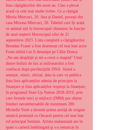
lista câștigătorilor din acest an. Cine a plecat 
acasă cu cele mai multe trofee. Ce a câștigat 
Mirela Miercuri, 20. Ana și Daniel, povești din 
casa Mireasa Miercuri, 20. Tabelul care îți arată 
ce animal ești în horoscopul chinezesc în funcție 
de anul nașterii Horoscopul zilei de 21 
septembrie 2023. Lista completă a câștigătorilor. 
Brendan Fraser a fost desemnat cel mai bun actor 
Fosta iubită l-ar fi denunţat pe Călin Donca: 
„Ne-am despărţit şi mi-a cerut o maşină” Unul 
dintre bolizii de lux ai milionarului a fost 
confiscat după percheziţiile DNA. Statul a 
anunțat, vineri, oficial, data la care va publica 
lista lista aplicanților admiși de principiu la 
finanțare și lista aplicanților respinși la finanțare, 
în programul Start-Up Nation 2018-2019, prin 
care firmele mici și mijlocii (IMM) pot obține 
fonduri nerambursabile de maximum 200. 
Michelle Yeoh a devenit prima actriţă de origine 
asiatică premiată cu Oscarul pentru cel mai bun 
rol principal feminin. Artista malaeziană are în 
spate o carieră îndelungată şi s-a remarcat în 