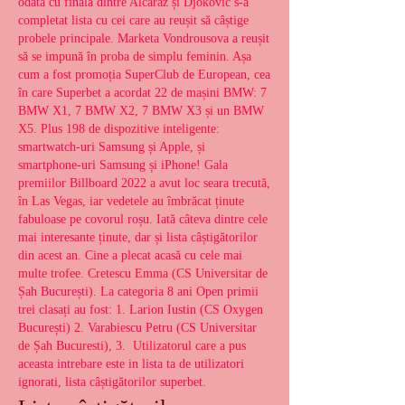
odată cu finala dintre Alcaraz și Djokovic s-a 
completat lista cu cei care au reușit să câștige 
probele principale. Marketa Vondrousova a reușit 
să se impună în proba de simplu feminin. Așa 
cum a fost promoția SuperClub de European, cea 
în care Superbet a acordat 22 de mașini BMW: 7 
BMW X1, 7 BMW X2, 7 BMW X3 și un BMW 
X5. Plus 198 de dispozitive inteligente: 
smartwatch-uri Samsung și Apple, și 
smartphone-uri Samsung și iPhone! Gala 
premiilor Billboard 2022 a avut loc seara trecută, 
în Las Vegas, iar vedetele au îmbrăcat ținute 
fabuloase pe covorul roșu. Iată câteva dintre cele 
mai interesante ținute, dar și lista câștigătorilor 
din acest an. Cine a plecat acasă cu cele mai 
multe trofee. Cretescu Emma (CS Universitar de 
Șah București). La categoria 8 ani Open primii 
trei clasați au fost: 1. Larion Iustin (CS Oxygen 
București) 2. Varabiescu Petru (CS Universitar 
de Șah Bucuresti), 3.  Utilizatorul care a pus 
aceasta intrebare este in lista ta de utilizatori 
ignorati, lista câștigătorilor superbet.