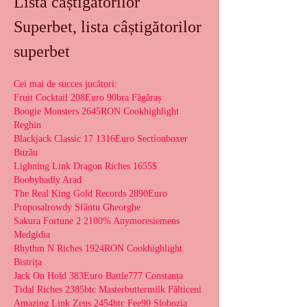
Lista câștigătorilor 
Superbet, lista câștigătorilor 
superbet
Cei mai de succes jucători:
Fruit Cocktail 208Euro 90bra Făgăraș 
Boogie Monsters 2645RON Cookhighlight 
Reghin 
Blackjack Classic 17 1316Euro Sectionboxer 
Buzău 
Lighning Link Dragon Riches 1655$ 
Boobybadly Arad 
The Real King Gold Records 2890Euro 
Proposalrowdy Sfântu Gheorghe 
Sakura Fortune 2 2100% Anymoresiemens 
Medgidia 
Rhythm N Riches 1924RON Cookhighlight 
Bistrița 
Jack On Hold 383Euro Battle777 Constanța 
Tidal Riches 2385btc Masterbuttermilk Fălticeni 
Amazing Link Zeus 2454btc Fee90 Slobozia 