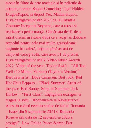
trecut în filme de arte marţiale şi în pelicule de 
acţiune, precum &quot;Crouching Tiger Hidden 
Dragon&quot; şi &quot;Yes, Madam&quot;. 
Lista câștigătorilor din 2023 de la Premiile 
Grammy începe cu Beyonce, care a reușit să 
realizeze o performanță. Cântăreața de 41 de a 
intrat oficial în istorie după ce a reușit să doboare 
recordul pentru cele mai multe gramofoane 
obținute în carieră, deținut până aseară de 
dirijorul Georg Solti, care avea 31 de premii. 
Lista câştigătorilor MTV Video Music Awards 
2022: Video of the year: Taylor Swift – “All Too 
Well (10 Minute Version) (Taylor’s Version)” 
Best new artist: Dove Cameron; Best rock: Red 
Hot Chili Peppers – “Black Summer” Artist of 
the year: Bad Bunny; Song of Summer: Jack 
Harlow – “First Class”. Câştigători extrageri si 
trageri la sorti. “Aboneaza-te la Newsletter-ul 
Altex in cadrul evenimentelor de fotbal Romania 
– Israel din 9 septembrie 2023 si Romania 
Kosovo din data de 12 septembrie 2023 si 
castiga!”. Low Online Prices &amp; Fast 