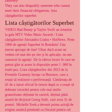
Delivery! 
They can also disqualify someone who cannot 
meet their financial obligations, lista 
câștigătorilor superbet.
Lista câștigătorilor Superbet
VIDEO Bad Bunny şi Taylor Swift au triumfat 
la gala MTV Video Music Awards / Lista 
câștigătorilor Alexandra Coșlea • HotNews. Peste 
1000 de agenții Superbet în România! Una 
mereu aproape de tine! Chiar dacă acum ne 
vedem cel mai des pe site și în aplicație, ne-am 
cunoscut în agenții. De la câteva locuri în care ne 
puteai găsi ai acum la dispoziție peste 1. 000 în 
toată țara. Lista câștigătorilor din 2023 de la 
Premiile Grammy începe cu Beyonce, care a 
reușit să realizeze o performanță. Cântăreața de 
41 de a intrat oficial în istorie după ce a reușit să 
doboare recordul pentru cele mai multe 
gramofoane obținute în carieră, deținut până 
aseară de dirijorul Georg Solti, care avea 31 de 
premii. Michelle Yeoh a devenit prima actriţă de 
origine asiatică premiată cu Oscarul pentru cel 