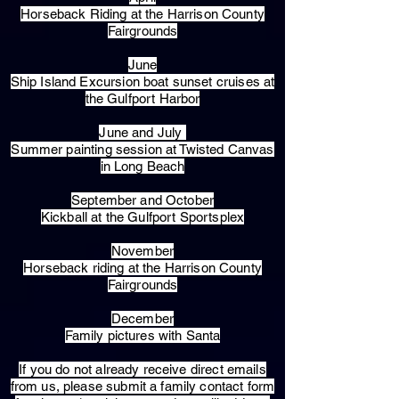
Horseback Riding at the Harrison County
Fairgrounds
June
Ship Island Excursion boat sunset cruises at
the Gulfport Harbor
June and July
Summer painting session at Twisted Canvas
in Long Beach
September and October
Kickball at the Gulfport Sportsplex
November
Horseback riding at the Harrison County
Fairgrounds
December
Family pictures with Santa
​If you do not already receive direct emails
from us, please submit a family contact form