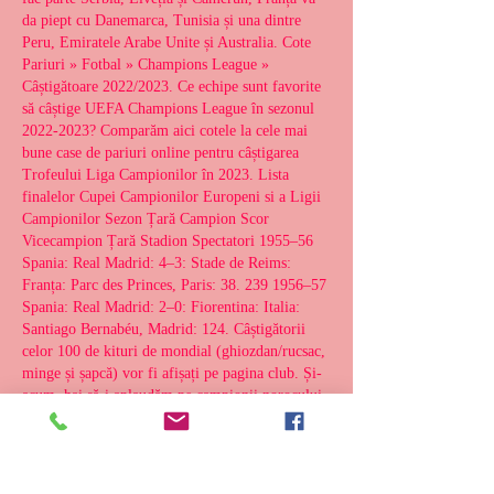
da piept cu Danemarca, Tunisia și una dintre 
Peru, Emiratele Arabe Unite și Australia. Cote 
Pariuri » Fotbal » Champions League » 
Câștigătoare 2022/2023. Ce echipe sunt favorite 
să câștige UEFA Champions League în sezonul 
2022-2023? Comparăm aici cotele la cele mai 
bune case de pariuri online pentru câștigarea 
Trofeului Liga Campionilor în 2023. Lista 
finalelor Cupei Campionilor Europeni si a Ligii 
Campionilor Sezon Țară Campion Scor 
Vicecampion Țară Stadion Spectatori 1955–56 
Spania: Real Madrid: 4–3: Stade de Reims: 
Franța: Parc des Princes, Paris: 38. 239 1956–57 
Spania: Real Madrid: 2–0: Fiorentina: Italia: 
Santiago Bernabéu, Madrid: 124. Câștigătorii 
celor 100 de kituri de mondial (ghiozdan/rucsac, 
minge și șapcă) vor fi afișați pe pagina club. Și-
acum, hai să-i aplaudăm pe campionii norocului, 
câștigătorii premiilor care au prim planul! Astfel, 
in calitate de client nou, vei primi procent bonus 
din primele 3 depuneri dupa cum urmeaza: 50% 
la primul depozit – Maxim 200 lei. 50% la al 