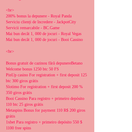
<br>
200% bonus la depunere - Royal Panda
Serviciu clienți de încredere - JackpotCity
Servicii remarcabile - BC.Game
Mai bun decât 1, 000 de jocuri - Royal Vegas
Mai bun decât 1, 000 de jocuri - Booi Cassino
<br>
Bonus gratuit de cazinou fără depunereBetano 
Welcome bonus 1250 btc 50 FS
PinUp casino For registration + first deposit 125 
btc 300 giros grátis
Slotimo For registration + first deposit 200 % 
350 giros grátis
Booi Cassino Para registro + primeiro depósito 
110 btc 25 giros grátis
Metaspins Bonus for payment 110 R$ 200 giros 
grátis
1xbet Para registro + primeiro depósito 550 $ 
1100 free spins