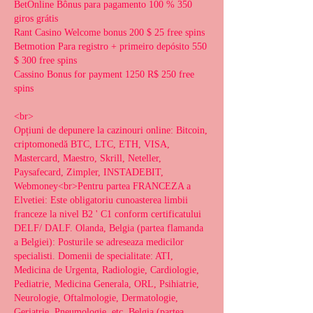
BetOnline Bônus para pagamento 100 % 350 
giros grátis
Rant Casino Welcome bonus 200 $ 25 free spins
Betmotion Para registro + primeiro depósito 550 
$ 300 free spins
Cassino Bonus for payment 1250 R$ 250 free 
spins
<br>
Opțiuni de depunere la cazinouri online: Bitcoin, 
criptomonedă BTC, LTC, ETH, VISA, 
Mastercard, Maestro, Skrill, Neteller, 
Paysafecard, Zimpler, INSTADEBIT, 
Webmoney<br>Pentru partea FRANCEZA a 
Elvetiei: Este obligatoriu cunoasterea limbii 
franceze la nivel B2 ' C1 conform certificatului 
DELF/ DALF. Olanda, Belgia (partea flamanda 
a Belgiei): Posturile se adreseaza medicilor 
specialisti. Domenii de specialitate: ATI, 
Medicina de Urgenta, Radiologie, Cardiologie, 
Pediatrie, Medicina Generala, ORL, Psihiatrie, 
Neurologie, Oftalmologie, Dermatologie, 
Geriatrie, Pneumologie, etc. Belgia (partea 