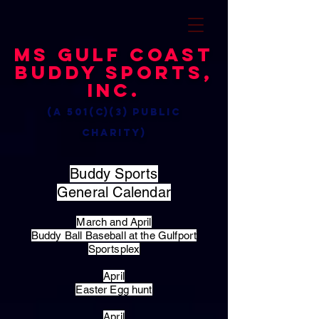
MS Gulf Coast
Buddy Sports,
Inc.
(a 501(c)(3) public
charity)
Buddy Sports
General Calendar
March and April
Buddy Ball Baseball at the Gulfport
Sportsplex
April
Easter Egg hunt
April