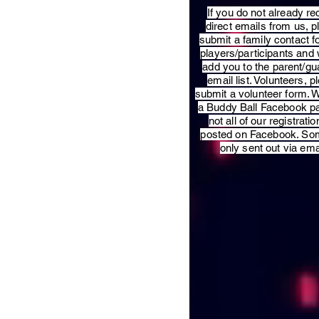
​If you do not already re
direct emails from us, 
submit a family contact f
players/participants and 
add you to the parent/gu
email list. Volunteers, p
submit a volunteer form. 
a Buddy Ball Facebook p
not all of our registratio
posted on Facebook. So
only sent out via ema