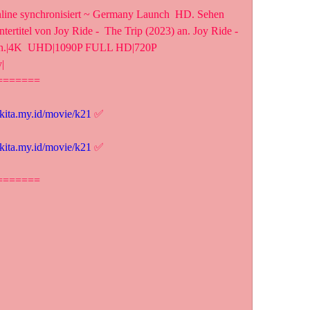
nline synchronisiert ~ Germany Launch  HD. Sehen 
tertitel von Joy Ride -  The Trip (2023) an. Joy Ride - 
e an.|4K  UHD|1090P FULL HD|720P 
|
=======
lkita.my.id/movie/k21
 ✅
lkita.my.id/movie/k21
 ✅
=======