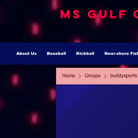
MS Gulf 
About Us
Baseball
Kickball
Near-shore Fis
Home
Groups
buddysports