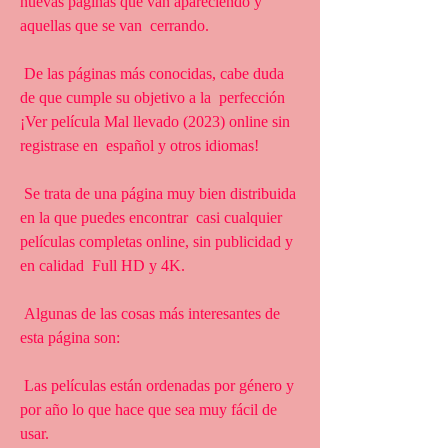
nuevas páginas que van apareciendo y 
aquellas que se van  cerrando.
 De las páginas más conocidas, cabe duda 
de que cumple su objetivo a la  perfección 
¡Ver película Mal llevado (2023) online sin 
registrase en  español y otros idiomas!
 Se trata de una página muy bien distribuida 
en la que puedes encontrar  casi cualquier 
películas completas online, sin publicidad y 
en calidad  Full HD y 4K.
 Algunas de las cosas más interesantes de 
esta página son:
 Las películas están ordenadas por género y 
por año lo que hace que sea muy fácil de 
usar.