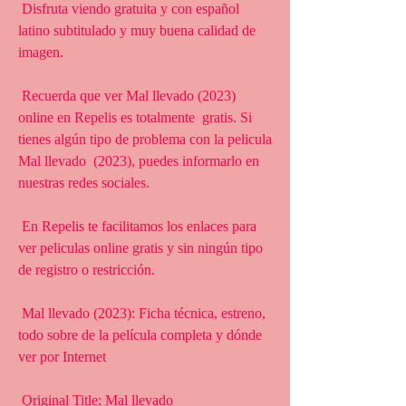
 Disfruta viendo gratuita y con español 
latino subtitulado y muy buena calidad de 
imagen.
 Recuerda que ver Mal llevado (2023) 
online en Repelis es totalmente  gratis. Si 
tienes algún tipo de problema con la pelicula 
Mal llevado  (2023), puedes informarlo en 
nuestras redes sociales.
 En Repelis te facilitamos los enlaces para 
ver peliculas online gratis y sin ningún tipo 
de registro o restricción.
 Mal llevado (2023): Ficha técnica, estreno, 
todo sobre de la película completa y dónde 
ver por Internet
 Original Title: Mal llevado