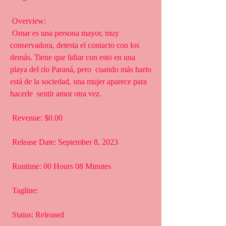
 Overview:
 Omar es una persona mayor, muy 
conservadora, detesta el contacto con los  
demás. Tiene que lidiar con esto en una 
playa del río Paraná, pero  cuando más harto 
está de la sociedad, una mujer aparece para 
hacerle  sentir amor otra vez.
 Revenue: $0.00
 Release Date: September 8, 2023
 Runtime: 00 Hours 08 Minutes
 Tagline: 
 Status: Released