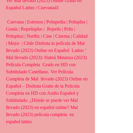
Ver Mal llevado (2023) Online Gratis en 
Español Latino | Cuevana41
 Cuevana | Estrenos | Pelispedia | Pelisplus | 
Gnula | Repelisplus |  Repelis | Pelis | 
Pelisplus| | Netflix | Cine | Cinema | Calidad 
| Mejor  | Chile Disfruta la película de Mal 
llevado (2023) Online en Español  Latino ’ 
Mal llevado (2023): Habrá Matanza (2023) 
Película Completa  Gratis en HD con 
Subtitulado Castellano. Ver Película 
Completa de Mal  llevado (2023) Online en 
Español – Disfruta Gratis de la Pelicula  
Completa en HD con Audio Español y 
Subtitulado. ¿Dónde se puede ver Mal  
llevado (2023) en español online? Mal 
llevado (2023) pelicula completa  en 
español latino