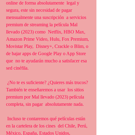
online de forma absolutamente  legal y 
segura, este sin necesidad de pagar 
mensualmente una suscripción  a servicios 
premium de streaming la película Mal 
llevado (2023) como  Netflix, HBO Max, 
Amazon Prime Video, Hulu, Fox Premium, 
Movistar Play,  Disney+, Crackle o Blim, o 
de bajar apps de Google Play o App Store 
que  no te ayudarán mucho a satisfacer esa 
sed cinéfila.
 ¿No te es suficiente? ¿Quieres más trucos? 
También te enseñaremos a usar  los sitios 
premium por Mal llevado (2023) película 
completa, sin pagar  absolutamente nada.
 Incluso te contaremos qué películas están 
en la cartelera de los cines  del Chile, Perú, 
México, España, Estados Unidos, 