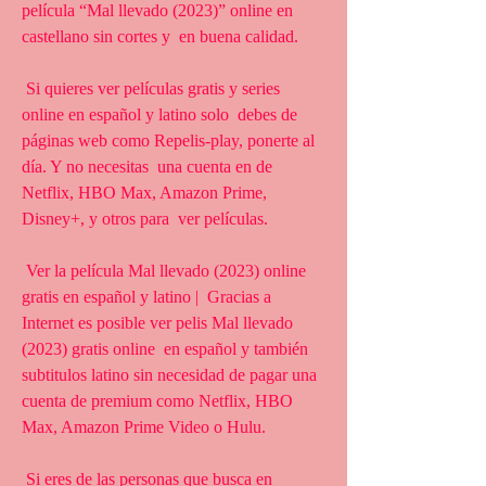
película “Mal llevado (2023)” online en 
castellano sin cortes y  en buena calidad.
 Si quieres ver películas gratis y series 
online en español y latino solo  debes de 
páginas web como Repelis-play, ponerte al 
día. Y no necesitas  una cuenta en de 
Netflix, HBO Max, Amazon Prime, 
Disney+, y otros para  ver películas.
 Ver la película Mal llevado (2023) online 
gratis en español y latino |  Gracias a 
Internet es posible ver pelis Mal llevado 
(2023) gratis online  en español y también 
subtitulos latino sin necesidad de pagar una  
cuenta de premium como Netflix, HBO 
Max, Amazon Prime Video o Hulu.
 Si eres de las personas que busca en 