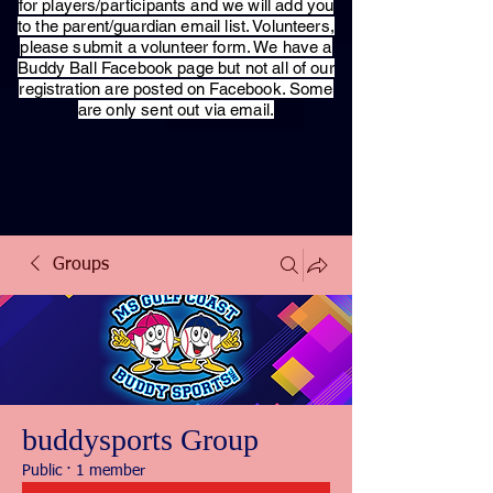
for players/participants and we will add you
to the parent/guardian email list. Volunteers,
please submit a volunteer form. We have a
Buddy Ball Facebook page but not all of our
registration are posted on Facebook. Some
are only sent out via email.
Groups
buddysports Group
Public
·
1 member