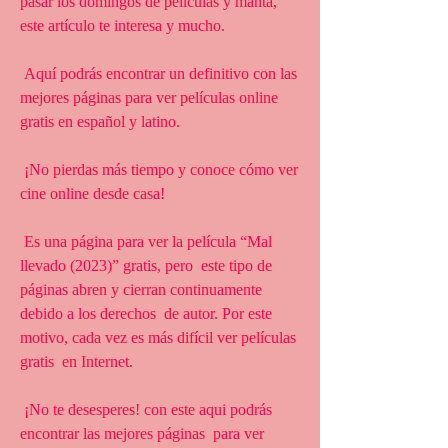
pasar los domingos de películas y manta, 
este artículo te interesa y mucho.
 Aquí podrás encontrar un definitivo con las 
mejores páginas para ver películas online 
gratis en español y latino.
 ¡No pierdas más tiempo y conoce cómo ver 
cine online desde casa!
 Es una página para ver la película “Mal 
llevado (2023)” gratis, pero  este tipo de 
páginas abren y cierran continuamente 
debido a los derechos  de autor. Por este 
motivo, cada vez es más difícil ver películas 
gratis  en Internet.
 ¡No te desesperes! con este aqui podrás 
encontrar las mejores páginas  para ver 