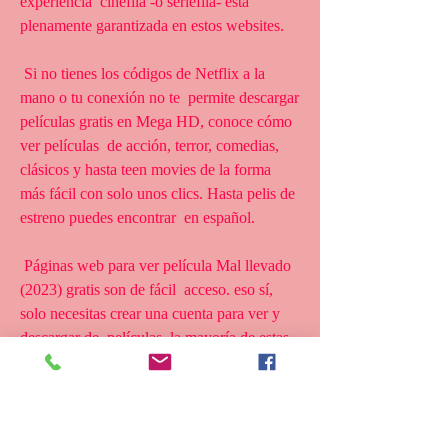
experiencia  cinéfila -o seriéfila- está 
plenamente garantizada en estos websites.
 Si no tienes los códigos de Netflix a la 
mano o tu conexión no te  permite descargar 
películas gratis en Mega HD, conoce cómo 
ver películas  de acción, terror, comedias, 
clásicos y hasta teen movies de la forma  
más fácil con solo unos clics. Hasta pelis de 
estreno puedes encontrar  en español.
 Páginas web para ver película Mal llevado 
(2023) gratis son de fácil  acceso. eso sí, 
solo necesitas crear una cuenta para ver y 
descargar de  películas, la mayoría de estas 
páginas web para ver películas gratis son  de 
fácil acceso y no es necesario el registro. 
Eso sí, algunas incluyen  publicidad antes 
de la reproducción del título elegido, aunque 