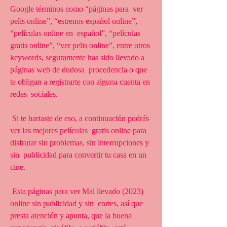
Google términos como “páginas para  ver 
pelis online”, “estrenos español online”, 
“películas online en  español”, “películas 
gratis online”, “ver pelis online”, entre otros  
keywords, seguramente has sido llevado a 
páginas web de dudosa  procedencia o que 
te obligan a registrarte con alguna cuenta en 
redes  sociales.
 Si te hartaste de eso, a continuación podrás 
ver las mejores películas  gratis online para 
disfrutar sin problemas, sin interrupciones y 
sin  publicidad para convertir tu casa en un 
cine.
 Esta páginas para ver Mal llevado (2023) 
online sin publicidad y sin  cortes, así que 
presta atención y apunta, que la buena 