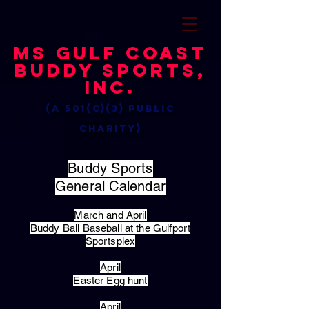
MS Gulf Coast
Buddy Sports,
Inc.
(a 501(c)(3) public
charity)
Buddy Sports
General Calendar
March and April
Buddy Ball Baseball at the Gulfport
Sportsplex
April
Easter Egg hunt
April