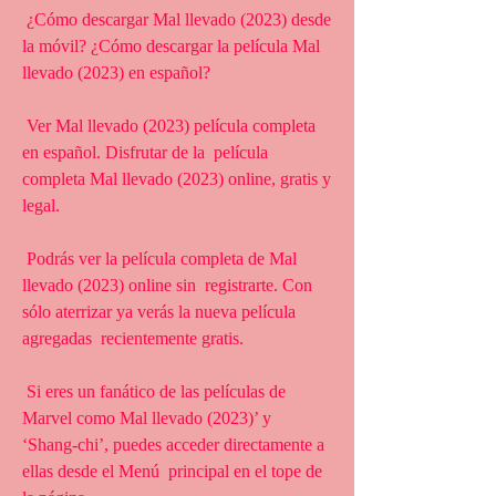
 ¿Cómo descargar Mal llevado (2023) desde 
la móvil? ¿Cómo descargar la película Mal 
llevado (2023) en español?
 Ver Mal llevado (2023) película completa 
en español. Disfrutar de la  película 
completa Mal llevado (2023) online, gratis y 
legal.
 Podrás ver la película completa de Mal 
llevado (2023) online sin  registrarte. Con 
sólo aterrizar ya verás la nueva película 
agregadas  recientemente gratis.
 Si eres un fanático de las películas de 
Marvel como Mal llevado (2023)’ y  
‘Shang-chi’, puedes acceder directamente a 
ellas desde el Menú  principal en el tope de 