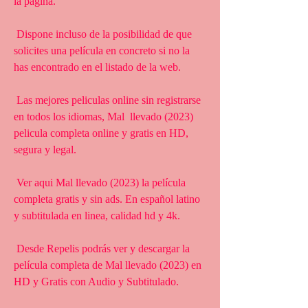
la página.
 Dispone incluso de la posibilidad de que 
solicites una película en concreto si no la 
has encontrado en el listado de la web.
 Las mejores peliculas online sin registrarse 
en todos los idiomas, Mal  llevado (2023) 
pelicula completa online y gratis en HD, 
segura y legal.
 Ver aqui Mal llevado (2023) la película 
completa gratis y sin ads. En español latino 
y subtitulada en linea, calidad hd y 4k.
 Desde Repelis podrás ver y descargar la 
película completa de Mal llevado (2023) en 
HD y Gratis con Audio y Subtitulado.