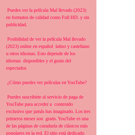
 Puedes ver la película Mal llevado (2023) 
en formatos de calidad como Full HD. y sin 
publicidad.
 Posibilidad de ver la película Mal llevado 
(2023) online en español  latino y castellano 
u otros idiomas. Esto depende de los 
idiomas  disponibles y el gusto del 
espectador.
 ¿Cómo puedes ver películas en YouTube?
 Puedes suscribirte al servicio de paga de 
YouTube para acceder a  contenido 
exclusivo que jamás has imaginado. Los tres 
primeros meses son  gratis. YouTube es una 
de las páginas de curaduría de clásicos más  
populares en la red. El sitio está dedicado 