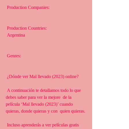
 Production Companies:
 Production Countries:
 Argentina
 Genres:
 ¿Dónde ver Mal llevado (2023) online?
 A continuación te detallamos todo lo que 
debes saber para ver la mejore  de la 
película ‘Mal llevado (2023)’ cuando 
quieras, donde quieras y con  quien quieras.
 Incluso aprenderás a ver películas gratis 