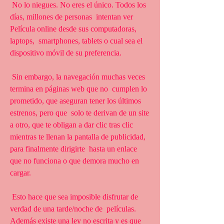
 No lo niegues. No eres el único. Todos los 
días, millones de personas  intentan ver 
Película online desde sus computadoras, 
laptops,  smartphones, tablets o cual sea el 
dispositivo móvil de su preferencia.
 Sin embargo, la navegación muchas veces 
termina en páginas web que no  cumplen lo 
prometido, que aseguran tener los últimos 
estrenos, pero que  solo te derivan de un site 
a otro, que te obligan a dar clic tras clic  
mientras te llenan la pantalla de publicidad, 
para finalmente dirigirte  hasta un enlace 
que no funciona o que demora mucho en 
cargar.
 Esto hace que sea imposible disfrutar de 
verdad de una tarde/noche de  películas. 
Además existe una ley no escrita y es que 