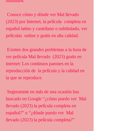
subtítulos.
 Conoce cómo y dónde ver Mal llevado 
(2023) por Internet, la película  completa en 
español latino y castellano o subtitulado, ver 
películas  online y gratis en alta calidad.
 Existen dos grandes problemas a la hora de 
ver película Mal llevado  (2023) gratis en 
internet: Los continuos parones en la 
reproducción de  la película y la calidad en 
la que se reproduce.
 Seguramnte en más de una ocasión has 
buscado en Google “¿cómo puedo ver  Mal 
llevado (2023) la película completa en 
español?” o “¿dónde puedo ver  Mal 
llevado (2023) la película completa?”