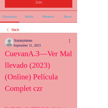
Join
Discussion
Media
Members
About
Back
Anonymous
September 11, 2023
CuevanA.3—Ver Mal 
llevado (2023) 
(Online) Película 
Complet czr