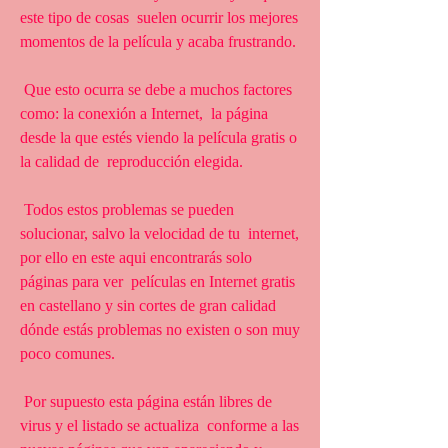
este tipo de cosas  suelen ocurrir los mejores 
momentos de la película y acaba frustrando.
 Que esto ocurra se debe a muchos factores 
como: la conexión a Internet,  la página 
desde la que estés viendo la película gratis o 
la calidad de  reproducción elegida.
 Todos estos problemas se pueden 
solucionar, salvo la velocidad de tu  internet, 
por ello en este aqui encontrarás solo 
páginas para ver  películas en Internet gratis 
en castellano y sin cortes de gran calidad  
dónde estás problemas no existen o son muy 
poco comunes.
 Por supuesto esta página están libres de 
virus y el listado se actualiza  conforme a las 