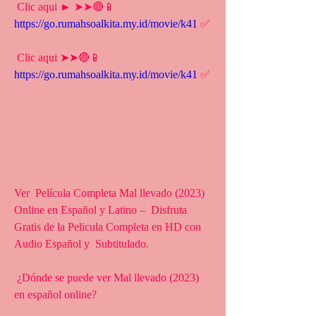
 Clic aqui ► ➤➤🔴📱 
https://go.rumahsoalkita.my.id/movie/k41
 ✅
 Clic aqui ➤➤🔴📱 
https://go.rumahsoalkita.my.id/movie/k41
 ✅
Ver  Película Completa Mal llevado (2023) 
Online en Español y Latino –  Disfruta 
Gratis de la Pelicula Completa en HD con 
Audio Español y  Subtitulado.
 ¿Dónde se puede ver Mal llevado (2023) 
en español online?