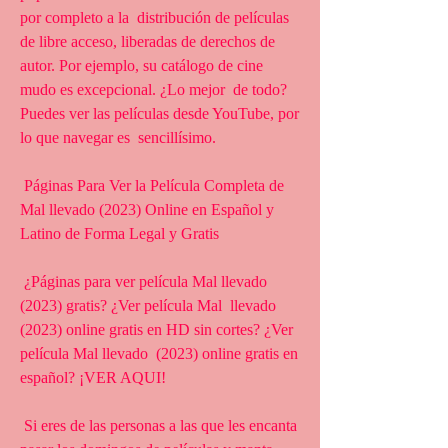
por completo a la  distribución de películas 
de libre acceso, liberadas de derechos de  
autor. Por ejemplo, su catálogo de cine 
mudo es excepcional. ¿Lo mejor  de todo? 
Puedes ver las películas desde YouTube, por 
lo que navegar es  sencillísimo.
 Páginas Para Ver la Película Completa de 
Mal llevado (2023) Online en Español y 
Latino de Forma Legal y Gratis
 ¿Páginas para ver película Mal llevado 
(2023) gratis? ¿Ver película Mal  llevado 
(2023) online gratis en HD sin cortes? ¿Ver 
película Mal llevado  (2023) online gratis en 
español? ¡VER AQUI!
 Si eres de las personas a las que les encanta 