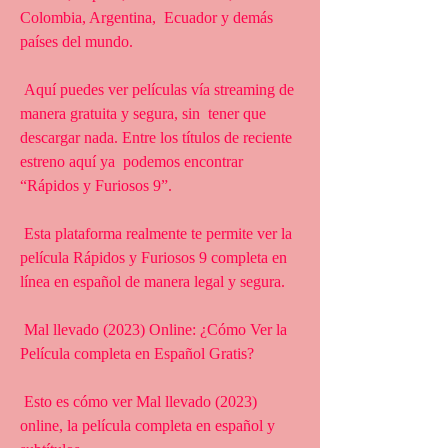
Colombia, Argentina,  Ecuador y demás 
países del mundo.
 Aquí puedes ver películas vía streaming de 
manera gratuita y segura, sin  tener que 
descargar nada. Entre los títulos de reciente 
estreno aquí ya  podemos encontrar 
“Rápidos y Furiosos 9”.
 Esta plataforma realmente te permite ver la 
película Rápidos y Furiosos 9 completa en 
línea en español de manera legal y segura.
 Mal llevado (2023) Online: ¿Cómo Ver la 
Película completa en Español Gratis?
 Esto es cómo ver Mal llevado (2023) 
online, la película completa en español y 