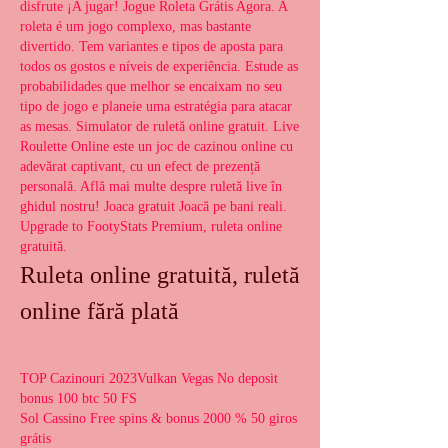
disfrute ¡A jugar! Jogue Roleta Grátis Agora. A 
roleta é um jogo complexo, mas bastante 
divertido. Tem variantes e tipos de aposta para 
todos os gostos e níveis de experiência. Estude as 
probabilidades que melhor se encaixam no seu 
tipo de jogo e planeie uma estratégia para atacar 
as mesas. Simulator de ruletă online gratuit. Live 
Roulette Online este un joc de cazinou online cu 
adevărat captivant, cu un efect de prezență 
personală. Află mai multe despre ruletă live în 
ghidul nostru! Joaca gratuit Joacă pe bani reali.  
Upgrade to FootyStats Premium, ruleta online 
gratuită.
Ruleta online gratuită, ruletă 
online fără plată
TOP Cazinouri 2023Vulkan Vegas No deposit 
bonus 100 btc 50 FS
Sol Cassino Free spins & bonus 2000 % 50 giros 
grátis