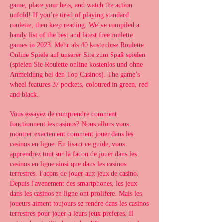
game, place your bets, and watch the action 
unfold! If you’re tired of playing standard 
roulette, then keep reading. We’ve compiled a 
handy list of the best and latest free roulette 
games in 2023. Mehr als 40 kostenlose Roulette 
Online Spiele auf unserer Site zum Spaß spielen 
(spielen Sie Roulette online kostenlos und ohne 
Anmeldung bei den Top Casinos). The game’s 
wheel features 37 pockets, coloured in green, red 
and black. 
Vous essayez de comprendre comment 
fonctionnent les casinos? Nous allons vous 
montrer exactement comment jouer dans les 
casinos en ligne. En lisant ce guide, vous 
apprendrez tout sur la facon de jouer dans les 
casinos en ligne ainsi que dans les casinos 
terrestres. Facons de jouer aux jeux de casino. 
Depuis l'avenement des smartphones, les jeux 
dans les casinos en ligne ont prolifere. Mais les 
joueurs aiment toujours se rendre dans les casinos 
terrestres pour jouer a leurs jeux preferes. Il 