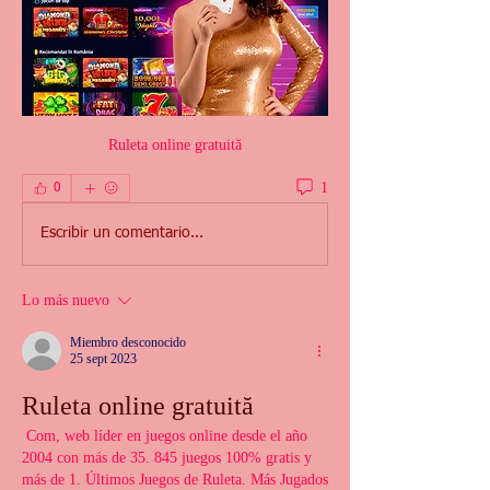
Ruleta online gratuită
1
0
Escribir un comentario...
Lo más nuevo
Miembro desconocido
25 sept 2023
Ruleta online gratuită
 Com, web líder en juegos online desde el año 
2004 con más de 35. 845 juegos 100% gratis y 
más de 1. Últimos Juegos de Ruleta. Más Jugados 