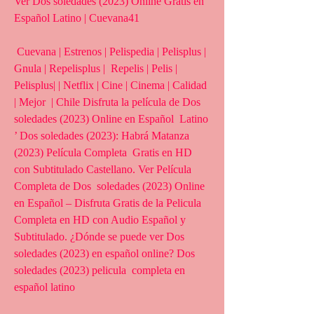
Ver Dos soledades (2023) Online Gratis en 
Español Latino | Cuevana41
 Cuevana | Estrenos | Pelispedia | Pelisplus | 
Gnula | Repelisplus |  Repelis | Pelis | 
Pelisplus| | Netflix | Cine | Cinema | Calidad 
| Mejor  | Chile Disfruta la película de Dos 
soledades (2023) Online en Español  Latino 
’ Dos soledades (2023): Habrá Matanza 
(2023) Película Completa  Gratis en HD 
con Subtitulado Castellano. Ver Película 
Completa de Dos  soledades (2023) Online 
en Español – Disfruta Gratis de la Pelicula  
Completa en HD con Audio Español y 
Subtitulado. ¿Dónde se puede ver Dos  
soledades (2023) en español online? Dos 
soledades (2023) pelicula  completa en 
español latino