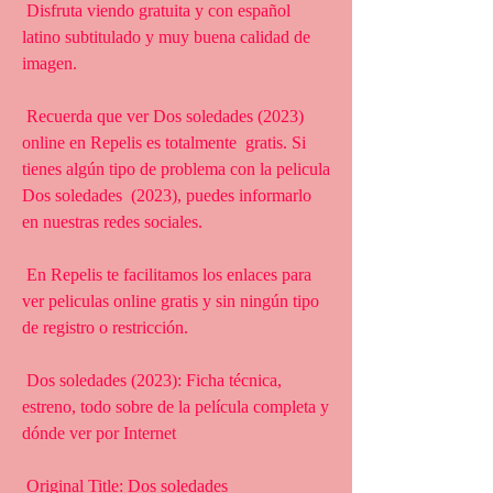
 Disfruta viendo gratuita y con español 
latino subtitulado y muy buena calidad de 
imagen.
 Recuerda que ver Dos soledades (2023) 
online en Repelis es totalmente  gratis. Si 
tienes algún tipo de problema con la pelicula 
Dos soledades  (2023), puedes informarlo 
en nuestras redes sociales.
 En Repelis te facilitamos los enlaces para 
ver peliculas online gratis y sin ningún tipo 
de registro o restricción.
 Dos soledades (2023): Ficha técnica, 
estreno, todo sobre de la película completa y 
dónde ver por Internet
 Original Title: Dos soledades