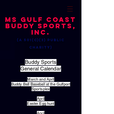
MS Gulf Coast
Buddy Sports,
Inc.
(a 501(c)(3) public
charity)
Buddy Sports
General Calendar
March and April
Buddy Ball Baseball at the Gulfport
Sportsplex
April
Easter Egg hunt
April