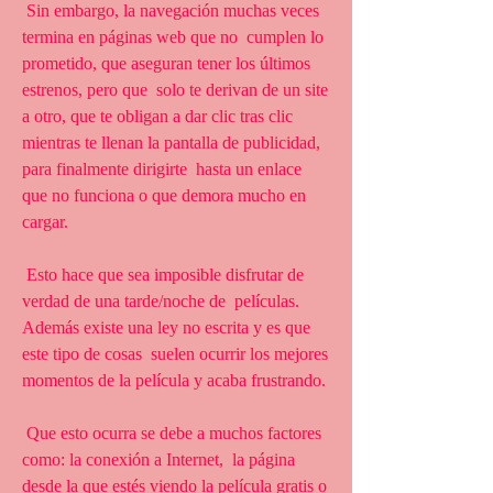
 Sin embargo, la navegación muchas veces 
termina en páginas web que no  cumplen lo 
prometido, que aseguran tener los últimos 
estrenos, pero que  solo te derivan de un site 
a otro, que te obligan a dar clic tras clic  
mientras te llenan la pantalla de publicidad, 
para finalmente dirigirte  hasta un enlace 
que no funciona o que demora mucho en 
cargar.
 Esto hace que sea imposible disfrutar de 
verdad de una tarde/noche de  películas. 
Además existe una ley no escrita y es que 
este tipo de cosas  suelen ocurrir los mejores 
momentos de la película y acaba frustrando.
 Que esto ocurra se debe a muchos factores 
como: la conexión a Internet,  la página 
desde la que estés viendo la película gratis o 