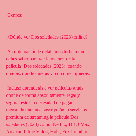
 Genres:
 ¿Dónde ver Dos soledades (2023) online?
 A continuación te detallamos todo lo que 
debes saber para ver la mejore  de la 
película ‘Dos soledades (2023)’ cuando 
quieras, donde quieras y  con quien quieras.
 Incluso aprenderás a ver películas gratis 
online de forma absolutamente  legal y 
segura, este sin necesidad de pagar 
mensualmente una suscripción  a servicios 
premium de streaming la película Dos 
soledades (2023) como  Netflix, HBO Max, 
Amazon Prime Video, Hulu, Fox Premium, 