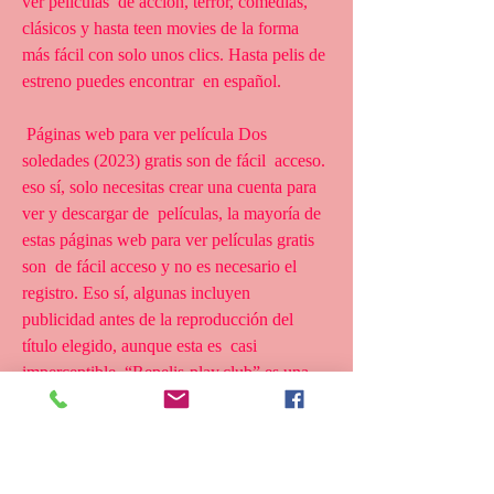
ver películas  de acción, terror, comedias, 
clásicos y hasta teen movies de la forma  
más fácil con solo unos clics. Hasta pelis de 
estreno puedes encontrar  en español.
 Páginas web para ver película Dos 
soledades (2023) gratis son de fácil  acceso. 
eso sí, solo necesitas crear una cuenta para 
ver y descargar de  películas, la mayoría de 
estas páginas web para ver películas gratis 
son  de fácil acceso y no es necesario el 
registro. Eso sí, algunas incluyen  
publicidad antes de la reproducción del 
título elegido, aunque esta es  casi 
imperceptible. “Repelis-play.club” es una 
plataforma donde puedes  ver películas de 
manera gratuita sin publicidad y legal con 
un amplio  catálogo de películas, donde el 
usuario puede filtrar los filmes por el  