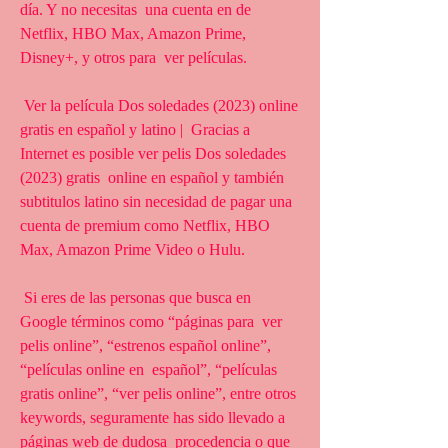
día. Y no necesitas  una cuenta en de 
Netflix, HBO Max, Amazon Prime, 
Disney+, y otros para  ver películas.
 Ver la película Dos soledades (2023) online 
gratis en español y latino |  Gracias a 
Internet es posible ver pelis Dos soledades 
(2023) gratis  online en español y también 
subtitulos latino sin necesidad de pagar una  
cuenta de premium como Netflix, HBO 
Max, Amazon Prime Video o Hulu.
 Si eres de las personas que busca en 
Google términos como “páginas para  ver 
pelis online”, “estrenos español online”, 
“películas online en  español”, “películas 
gratis online”, “ver pelis online”, entre otros  
keywords, seguramente has sido llevado a 
páginas web de dudosa  procedencia o que 