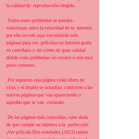
la calidad de  reproducción elegida.
 Todos estos problemas se pueden 
solucionar, salvo la velocidad de tu  internet, 
por ello en este aqui encontrarás solo 
páginas para ver  películas en Internet gratis 
en castellano y sin cortes de gran calidad  
dónde estás problemas no existen o son muy 
poco comunes.
 Por supuesto esta página están libres de 
virus y el listado se actualiza  conforme a las 
nuevas páginas que van apareciendo y 
aquellas que se van  cerrando.
 De las páginas más conocidas, cabe duda 
de que cumple su objetivo a la  perfección 
¡Ver película Dos soledades (2023) online 