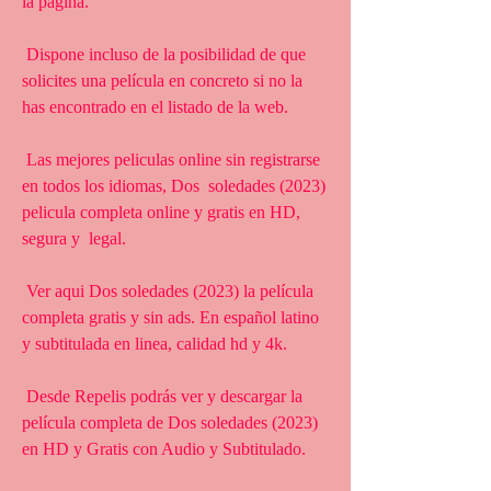
la página.
 Dispone incluso de la posibilidad de que 
solicites una película en concreto si no la 
has encontrado en el listado de la web.
 Las mejores peliculas online sin registrarse 
en todos los idiomas, Dos  soledades (2023) 
pelicula completa online y gratis en HD, 
segura y  legal.
 Ver aqui Dos soledades (2023) la película 
completa gratis y sin ads. En español latino 
y subtitulada en linea, calidad hd y 4k.
 Desde Repelis podrás ver y descargar la 
película completa de Dos soledades (2023) 
en HD y Gratis con Audio y Subtitulado.