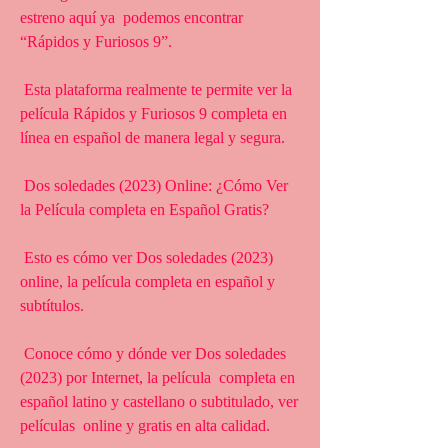
estreno aquí ya  podemos encontrar 
“Rápidos y Furiosos 9”.
 Esta plataforma realmente te permite ver la 
película Rápidos y Furiosos 9 completa en 
línea en español de manera legal y segura.
 Dos soledades (2023) Online: ¿Cómo Ver 
la Película completa en Español Gratis?
 Esto es cómo ver Dos soledades (2023) 
online, la película completa en español y 
subtítulos.
 Conoce cómo y dónde ver Dos soledades 
(2023) por Internet, la película  completa en 
español latino y castellano o subtitulado, ver 
películas  online y gratis en alta calidad.