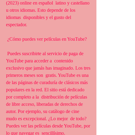
(2023) online en español  latino y castellano 
u otros idiomas. Esto depende de los 
idiomas  disponibles y el gusto del 
espectador.
 ¿Cómo puedes ver películas en YouTube?
 Puedes suscribirte al servicio de paga de 
YouTube para acceder a  contenido 
exclusivo que jamás has imaginado. Los tres 
primeros meses son  gratis. YouTube es una 
de las páginas de curaduría de clásicos más  
populares en la red. El sitio está dedicado 
por completo a la  distribución de películas 
de libre acceso, liberadas de derechos de  
autor. Por ejemplo, su catálogo de cine 
mudo es excepcional. ¿Lo mejor  de todo? 
Puedes ver las películas desde YouTube, por 
lo que navegar es  sencillísimo.