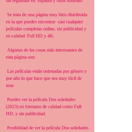
sin registrase en  español y otros idiomas!
 Se trata de una página muy bien distribuida 
en la que puedes encontrar  casi cualquier 
películas completas online, sin publicidad y 
en calidad  Full HD y 4K.
 Algunas de las cosas más interesantes de 
esta página son:
 Las películas están ordenadas por género y 
por año lo que hace que sea muy fácil de 
usar.
 Puedes ver la película Dos soledades 
(2023) en formatos de calidad como Full 
HD. y sin publicidad.
 Posibilidad de ver la película Dos soledades 