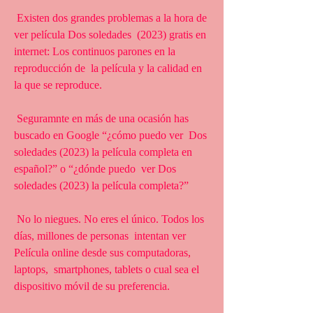
 Existen dos grandes problemas a la hora de 
ver película Dos soledades  (2023) gratis en 
internet: Los continuos parones en la 
reproducción de  la película y la calidad en 
la que se reproduce.
 Seguramnte en más de una ocasión has 
buscado en Google “¿cómo puedo ver  Dos 
soledades (2023) la película completa en 
español?” o “¿dónde puedo  ver Dos 
soledades (2023) la película completa?”
 No lo niegues. No eres el único. Todos los 
días, millones de personas  intentan ver 
Película online desde sus computadoras, 
laptops,  smartphones, tablets o cual sea el 
dispositivo móvil de su preferencia.