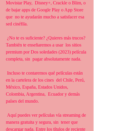
Movistar Play,  Disney+, Crackle o Blim, o 
de bajar apps de Google Play o App Store 
que  no te ayudarán mucho a satisfacer esa 
sed cinéfila.
 ¿No te es suficiente? ¿Quieres más trucos? 
También te enseñaremos a usar  los sitios 
premium por Dos soledades (2023) película 
completa, sin  pagar absolutamente nada.
 Incluso te contaremos qué películas están 
en la cartelera de los cines  del Chile, Perú, 
México, España, Estados Unidos, 
Colombia, Argentina,  Ecuador y demás 
países del mundo.
 Aquí puedes ver películas vía streaming de 
manera gratuita y segura, sin  tener que 
descargar nada. Entre los títulos de reciente 