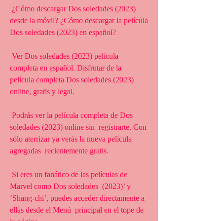
 ¿Cómo descargar Dos soledades (2023) 
desde la móvil? ¿Cómo descargar la película 
Dos soledades (2023) en español?
 Ver Dos soledades (2023) película 
completa en español. Disfrutar de la  
película completa Dos soledades (2023) 
online, gratis y legal.
 Podrás ver la película completa de Dos 
soledades (2023) online sin  registrarte. Con 
sólo aterrizar ya verás la nueva película 
agregadas  recientemente gratis.
 Si eres un fanático de las películas de 
Marvel como Dos soledades  (2023)’ y 
‘Shang-chi’, puedes acceder directamente a 
ellas desde el Menú  principal en el tope de 