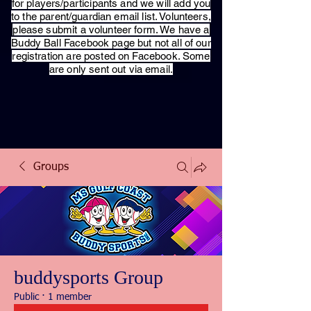
for players/participants and we will add you
to the parent/guardian email list. Volunteers,
please submit a volunteer form. We have a
Buddy Ball Facebook page but not all of our
registration are posted on Facebook. Some
are only sent out via email.
Groups
buddysports Group
Public
·
1 member