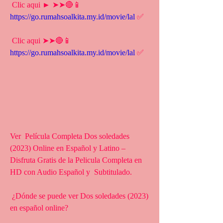
 Clic aqui ► ➤➤🔴📱 
https://go.rumahsoalkita.my.id/movie/lal
 ✅
 Clic aqui ➤➤🔴📱 
https://go.rumahsoalkita.my.id/movie/lal
 ✅
Ver  Película Completa Dos soledades 
(2023) Online en Español y Latino –  
Disfruta Gratis de la Pelicula Completa en 
HD con Audio Español y  Subtitulado.
 ¿Dónde se puede ver Dos soledades (2023) 
en español online?