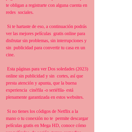
te obligan a registrarte con alguna cuenta en 
redes  sociales.
 Si te hartaste de eso, a continuación podrás 
ver las mejores películas  gratis online para 
disfrutar sin problemas, sin interrupciones y 
sin  publicidad para convertir tu casa en un 
cine.
 Esta páginas para ver Dos soledades (2023) 
online sin publicidad y sin  cortes, así que 
presta atención y apunta, que la buena 
experiencia  cinéfila -o seriéfila- está 
plenamente garantizada en estos websites.
 Si no tienes los códigos de Netflix a la 
mano o tu conexión no te  permite descargar 
películas gratis en Mega HD, conoce cómo 