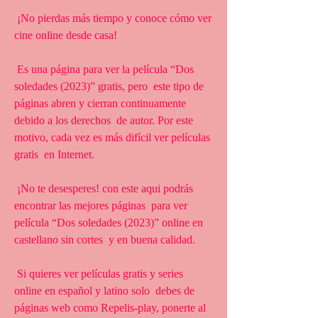
 ¡No pierdas más tiempo y conoce cómo ver 
cine online desde casa!
 Es una página para ver la película “Dos 
soledades (2023)” gratis, pero  este tipo de 
páginas abren y cierran continuamente 
debido a los derechos  de autor. Por este 
motivo, cada vez es más difícil ver películas 
gratis  en Internet.
 ¡No te desesperes! con este aqui podrás 
encontrar las mejores páginas  para ver 
película “Dos soledades (2023)” online en 
castellano sin cortes  y en buena calidad.
 Si quieres ver películas gratis y series 
online en español y latino solo  debes de 
páginas web como Repelis-play, ponerte al 