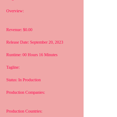
 Overview:
 Revenue: $0.00
 Release Date: September 20, 2023
 Runtime: 00 Hours 16 Minutes
 Tagline: 
 Status: In Production
 Production Companies:
 Production Countries: