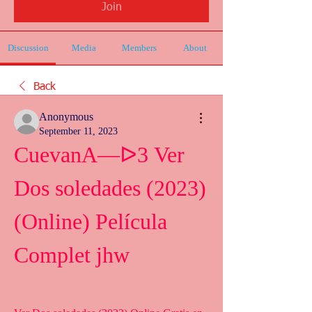
Join
Discussion
Media
Members
About
Back
Anonymous
September 11, 2023
CuevanA—ᐅ3 Ver 
Dos soledades (2023) 
(Online) Película 
Complet jhw