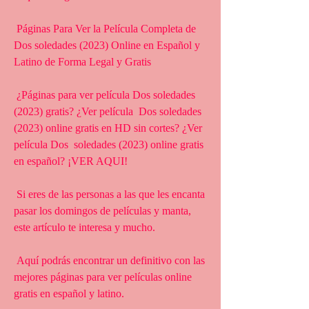
 Páginas Para Ver la Película Completa de 
Dos soledades (2023) Online en Español y 
Latino de Forma Legal y Gratis
 ¿Páginas para ver película Dos soledades 
(2023) gratis? ¿Ver película  Dos soledades 
(2023) online gratis en HD sin cortes? ¿Ver 
película Dos  soledades (2023) online gratis 
en español? ¡VER AQUI!
 Si eres de las personas a las que les encanta 
pasar los domingos de películas y manta, 
este artículo te interesa y mucho.
 Aquí podrás encontrar un definitivo con las 
mejores páginas para ver películas online 
gratis en español y latino.