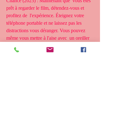
Chance (2023) : Maintenant que  vous êtes 
prêt à regarder le film, détendez-vous et 
profitez de  l'expérience. Éteignez votre 
téléphone portable et ne laissez pas les  
distractions vous déranger. Vous pouvez 
même vous mettre à l'aise avec  un oreiller 
et une couverture pour vous sentir encore 
plus à l'aise.
 En suivant ces étapes simples, vous pouvez 
facilement regarder un film  Coup de 
Chance (2023) à la maison et profiter d'une 
soirée de  divertissement et de détente.
 Coup de Chance (2023) Streaming,
 Coup de Chance (2023) Streaming vf,