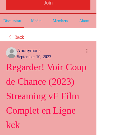
Join
Discussion
Media
Members
About
Back
Anonymous
September 10, 2023
Regarder! Voir Coup 
de Chance (2023) 
Streaming vF Film 
Complet en Ligne 
kck