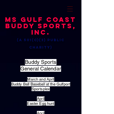
MS Gulf Coast
Buddy Sports,
Inc.
(a 501(c)(3) public
charity)
Buddy Sports
General Calendar
March and April
Buddy Ball Baseball at the Gulfport
Sportsplex
April
Easter Egg hunt
April