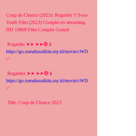
Coup de Chance (2023): Regarder !! Svos-
Vostfr Film (2023) Complet en streaming-
HD 1080P Film Complet Gratuit
 Regarder ➤➤ ➤➤🔴📱 
https://go.rumahsoalkita.my.id/movie/cWD
✅
 Regardez ➤➤ ➤➤🔴📱 
https://go.rumahsoalkita.my.id/movie/cWD
✅
 Title: Coup de Chance 2023