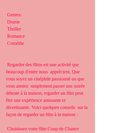
 Genres:
 Drame
 Thriller
 Romance
 Comédie
 Regarder des films est une activité que 
beaucoup d'entre nous  apprécient. Que 
vous soyez un cinéphile passionné ou que 
vous aimiez  simplement passer une soirée 
détente à la maison, regarder un film peut  
être une expérience amusante et 
divertissante. Voici quelques conseils  sur la 
façon de regarder un film à la maison :
 Choisissez votre film Coup de Chance 