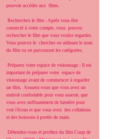
pouvoir accéder aux  films.
 Recherchez le film : Après vous être 
connecté à votre compte, vous  pouvez 
rechercher le film que vous voulez regarder. 
Vous pouvez le  chercher en utilisant le nom 
du film ou en parcourant les catégories.
 Préparez votre espace de visionnage : Il est 
important de préparer votre  espace de 
visionnage avant de commencer à regarder 
un film.  Assurez-vous que vous avez un 
endroit confortable pour vous asseoir, que  
vous avez suffisamment de lumière pour 
voir l'écran et que vous avez  des collations 
et des boissons à portée de main.
 Détendez-vous et profitez du film Coup de 