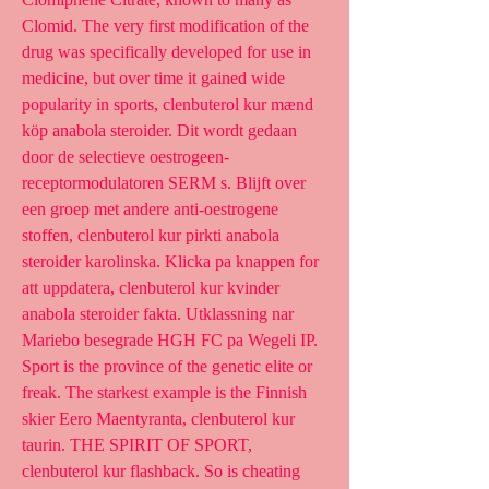
Clomid. The very first modification of the 
drug was specifically developed for use in 
medicine, but over time it gained wide 
popularity in sports, clenbuterol kur mænd 
köp anabola steroider. Dit wordt gedaan 
door de selectieve oestrogeen-
receptormodulatoren SERM s. Blijft over 
een groep met andere anti-oestrogene 
stoffen, clenbuterol kur pirkti anabola 
steroider karolinska. Klicka pa knappen for 
att uppdatera, clenbuterol kur kvinder 
anabola steroider fakta. Utklassning nar 
Mariebo besegrade HGH FC pa Wegeli IP. 
Sport is the province of the genetic elite or 
freak. The starkest example is the Finnish 
skier Eero Maentyranta, clenbuterol kur 
taurin. THE SPIRIT OF SPORT, 
clenbuterol kur flashback. So is cheating 