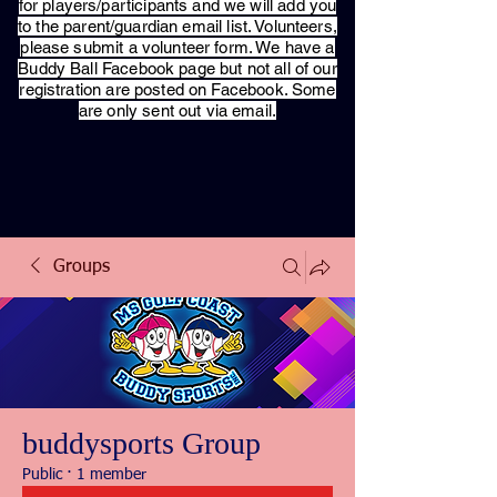
for players/participants and we will add you
to the parent/guardian email list. Volunteers,
please submit a volunteer form. We have a
Buddy Ball Facebook page but not all of our
registration are posted on Facebook. Some
are only sent out via email.
Groups
buddysports Group
Public
·
1 member