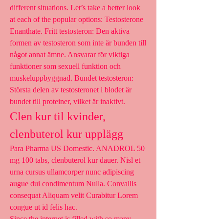
different situations. Let’s take a better look 
at each of the popular options: Testosterone 
Enanthate. Fritt testosteron: Den aktiva 
formen av testosteron som inte är bunden till 
något annat ämne. Ansvarar för viktiga 
funktioner som sexuell funktion och 
muskeluppbyggnad. Bundet testosteron: 
Största delen av testosteronet i blodet är 
bundet till proteiner, vilket är inaktivt. 
Clen kur til kvinder, 
clenbuterol kur upplägg
Para Pharma US Domestic. ANADROL 50 
mg 100 tabs, clenbuterol kur dauer. Nisl et 
urna cursus ullamcorper nunc adipiscing 
augue dui condimentum Nulla. Convallis 
consequat Aliquam velit Curabitur Lorem 
congue ut id felis hac.
Since the internet is filled with so many 