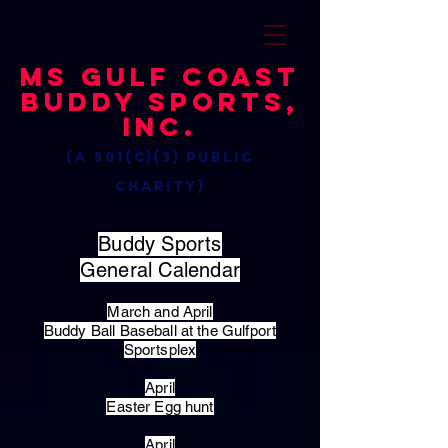
MS Gulf Coast
Buddy Sports,
Inc.
(a 501(c)(3) public
charity)
Buddy Sports
General Calendar
March and April
Buddy Ball Baseball at the Gulfport
Sportsplex
April
Easter Egg hunt
April