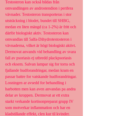
Testosteron kan också bildas från 
omvandlingen av androstendion i perifera 
vävnader. Testosteron transporteras i stor 
utsträckning i blodet, bundet till SHBG, 
medan en liten mängd (ca 1-2%) är fritt och 
därför biologiskt aktiv. Testosteron kan 
omvandlas till 5alfa-Dihydrotestosteron i 
vävnaderna, vilket är högt biologiskt aktivt. 
Dermovat anvands vid behandling av svara 
fall av psoriasis ej utbredd plackpsoriasis 
och eksem. Salvan lampar sig for torra och 
fjallande hudforandringar, medan kram en 
passar battre for vatskande hudforandringar. 
Losningen ar avsedd for behandling i 
harbotten men kan aven anvandas pa andra 
delar av kroppen. Dermovat ar ett extra 
starkt verkande kortisonpreparat grupp IV 
som motverkar inflammation och har en 
kladstillande effekt, clen kur til kvinder.