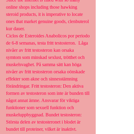
online shops including those hawking 
steroid products, it is imperative to locate 
ones that market genuine goods, clenbuterol 
kur dauer.
Ciclos de Esteroides Anabolicos por periodo 
de 6-8 semanas, testa fritt testosteron.  Låga 
nivåer av fritt testosteron kan orsaka 
symtom som minskad sexlust, trötthet och 
muskelsvaghet. På samma sätt kan höga 
nivåer av fritt testosteron orsaka oönskade 
effekter som akne och sinnesstämning 
förändringar. Fritt testosteron: Den aktiva 
formen av testosteron som inte är bunden till 
något annat ämne. Ansvarar för viktiga 
funktioner som sexuell funktion och 
muskeluppbyggnad. Bundet testosteron: 
Största delen av testosteronet i blodet är 
bundet till proteiner, vilket är inaktivt. 