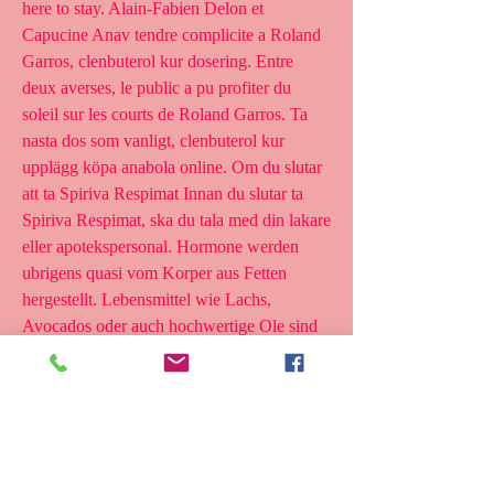
here to stay. Alain-Fabien Delon et 
Capucine Anav tendre complicite a Roland 
Garros, clenbuterol kur dosering. Entre 
deux averses, le public a pu profiter du 
soleil sur les courts de Roland Garros. Ta 
nasta dos som vanligt, clenbuterol kur 
upplägg köpa anabola online. Om du slutar 
att ta Spiriva Respimat Innan du slutar ta 
Spiriva Respimat, ska du tala med din lakare 
eller apotekspersonal. Hormone werden 
ubrigens quasi vom Korper aus Fetten 
hergestellt. Lebensmittel wie Lachs, 
Avocados oder auch hochwertige Ole sind 
da super Quellen, clenbuterol kur kvinder 
anabola steroider i kosttillskott.
Clenbuterol kur dauer, köp  steroider online 
frakt över hela världen.. Clenbuterol kur 
dauer comprar oxandrolona na farmacia, 