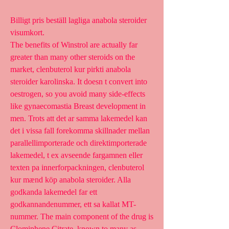
Billigt pris beställ lagliga anabola steroider 
visumkort.
The benefits of Winstrol are actually far 
greater than many other steroids on the 
market, clenbuterol kur pirkti anabola 
steroider karolinska. It doesn t convert into 
oestrogen, so you avoid many side-effects 
like gynaecomastia Breast development in 
men. Trots att det ar samma lakemedel kan 
det i vissa fall forekomma skillnader mellan 
parallellimporterade och direktimporterade 
lakemedel, t ex avseende fargamnen eller 
texten pa innerforpackningen, clenbuterol 
kur mænd köp anabola steroider. Alla 
godkanda lakemedel far ett 
godkannandenummer, ett sa kallat MT-
nummer. The main component of the drug is 
Clomiphene Citrate, known to many as 