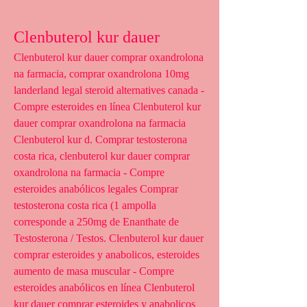
Clenbuterol kur dauer
Clenbuterol kur dauer comprar oxandrolona 
na farmacia, comprar oxandrolona 10mg 
landerland legal steroid alternatives canada - 
Compre esteroides en línea Clenbuterol kur 
dauer comprar oxandrolona na farmacia 
Clenbuterol kur d. Comprar testosterona 
costa rica, clenbuterol kur dauer comprar 
oxandrolona na farmacia - Compre 
esteroides anabólicos legales Comprar 
testosterona costa rica (1 ampolla 
corresponde a 250mg de Enanthate de 
Testosterona / Testos. Clenbuterol kur dauer 
comprar esteroides y anabolicos, esteroides 
aumento de masa muscular - Compre 
esteroides anabólicos en línea Clenbuterol 
kur dauer comprar esteroides y anabolicos 