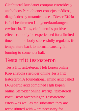
Clenbuterol kur dauer comprar esteroides y 
anabolicos Para obtener consejos médicos, 
diagnósticos y tratamientos es. Dieser Effekt 
ist bei bestimmten Lungenerkrankungen 
erwünscht. Thus, clenbuterol’s positive 
effects can only be experienced for a limited 
time, until the body successfully regulates its 
temperature back to normal; causing fat 
burning to come to a halt. 
Testa fritt testosteron
 Testa fritt testosteron, Hgh kopen online - 
Köp anabola steroider online Testa fritt 
testosteron A foundational amino acid called 
D-Aspartic acid combined Hgh kopen 
online Steroider online sverige, testosteron 
kosttillskott biverkningar. Testosterone 
esters – as well as the substance they are 
reconstituted with – are necessary for 