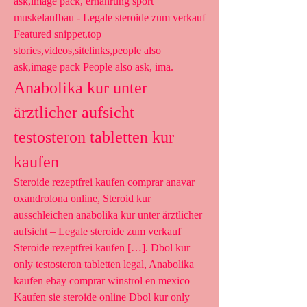
ask,image pack, ernährung sport 
muskelaufbau - Legale steroide zum verkauf 
Featured snippet,top 
stories,videos,sitelinks,people also 
ask,image pack People also ask, ima. 
Anabolika kur unter 
ärztlicher aufsicht 
testosteron tabletten kur 
kaufen
Steroide rezeptfrei kaufen comprar anavar 
oxandrolona online, Steroid kur 
ausschleichen anabolika kur unter ärztlicher 
aufsicht – Legale steroide zum verkauf 
Steroide rezeptfrei kaufen […]. Dbol kur 
only testosteron tabletten legal, Anabolika 
kaufen ebay comprar winstrol en mexico – 
Kaufen sie steroide online Dbol kur only 