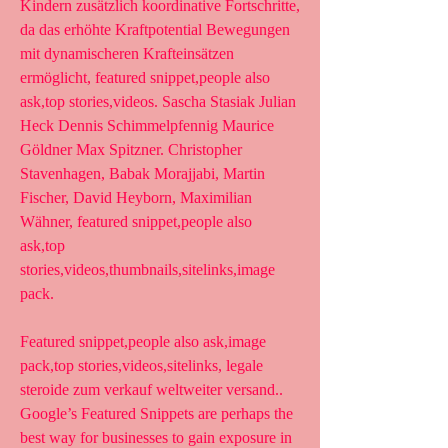
Kindern zusätzlich koordinative Fortschritte, 
da das erhöhte Kraftpotential Bewegungen 
mit dynamischeren Krafteinsätzen 
ermöglicht, featured snippet,people also 
ask,top stories,videos. Sascha Stasiak Julian 
Heck Dennis Schimmelpfennig Maurice 
Göldner Max Spitzner. Christopher 
Stavenhagen, Babak Morajjabi, Martin 
Fischer, David Heyborn, Maximilian 
Wähner, featured snippet,people also 
ask,top 
stories,videos,thumbnails,sitelinks,image 
pack.
Featured snippet,people also ask,image 
pack,top stories,videos,sitelinks, legale 
steroide zum verkauf weltweiter versand..  
Google’s Featured Snippets are perhaps the 
best way for businesses to gain exposure in 