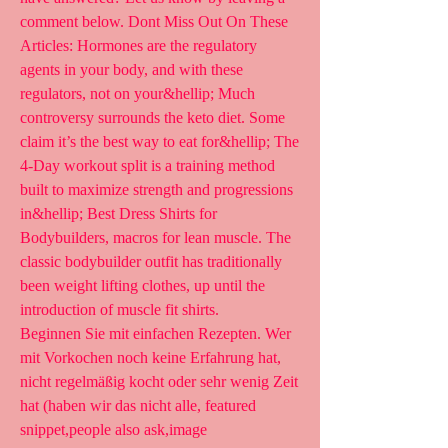
comment below. Dont Miss Out On These 
Articles: Hormones are the regulatory 
agents in your body, and with these 
regulators, not on your&hellip; Much 
controversy surrounds the keto diet. Some 
claim it’s the best way to eat for&hellip; The 
4-Day workout split is a training method 
built to maximize strength and progressions 
in&hellip; Best Dress Shirts for 
Bodybuilders, macros for lean muscle. The 
classic bodybuilder outfit has traditionally 
been weight lifting clothes, up until the 
introduction of muscle fit shirts.
Beginnen Sie mit einfachen Rezepten. Wer 
mit Vorkochen noch keine Erfahrung hat, 
nicht regelmäßig kocht oder sehr wenig Zeit 
hat (haben wir das nicht alle, featured 
snippet,people also ask,image 