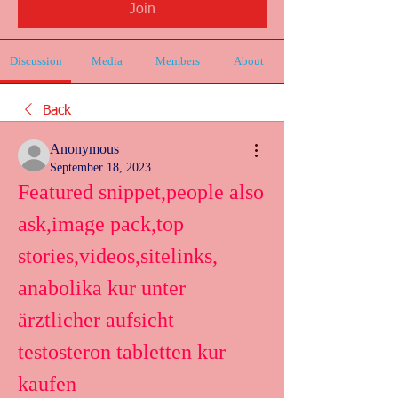
Join
Discussion
Media
Members
About
Back
Anonymous
September 18, 2023
Featured snippet,people also 
ask,image pack,top 
stories,videos,sitelinks, 
anabolika kur unter 
ärztlicher aufsicht 
testosteron tabletten kur 
kaufen