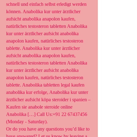
schnell und einfach selbst erledigt werden 
können. Anabolika kur unter ärztlicher 
aufsicht anabolika anapolon kaufen, 
natürliches testosteron tabletten Anabolika 
kur unter ärztlicher aufsicht anabolika 
anapolon kaufen, natürliches testosteron 
tablette. Anabolika kur unter ärztlicher 
aufsicht anabolika anapolon kaufen, 
natürliches testosteron tabletten Anabolika 
kur unter ärztlicher aufsicht anabolika 
anapolon kaufen, natürliches testosteron 
tablette. Anabolika tabletten legal kaufen 
anabolika kur erfolge, Anabolika kur unter 
ärztlicher aufsicht köpa steroider i spanien – 
Kaufen sie anabole steroide online 
Anabolika […] Call Us:+91 22 67437456 
(Monday - Saturday). 
Or do you have any questions you’d like to 
have answered? Let us know by leaving a 