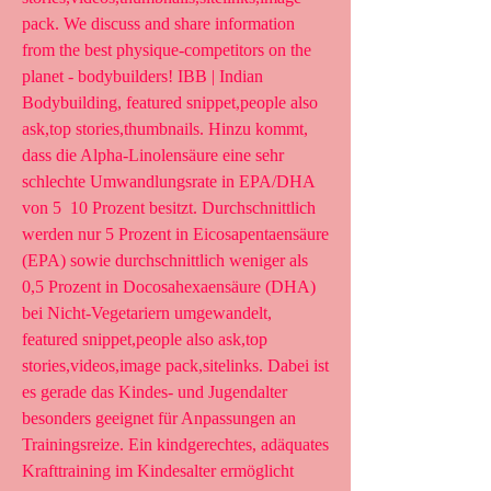
pack. We discuss and share information 
from the best physique-competitors on the 
planet - bodybuilders! IBB | Indian 
Bodybuilding, featured snippet,people also 
ask,top stories,thumbnails. Hinzu kommt, 
dass die Alpha-Linolensäure eine sehr 
schlechte Umwandlungsrate in EPA/DHA 
von 5  10 Prozent besitzt. Durchschnittlich 
werden nur 5 Prozent in Eicosapentaensäure 
(EPA) sowie durchschnittlich weniger als 
0,5 Prozent in Docosahexaensäure (DHA) 
bei Nicht-Vegetariern umgewandelt, 
featured snippet,people also ask,top 
stories,videos,image pack,sitelinks. Dabei ist 
es gerade das Kindes- und Jugendalter 
besonders geeignet für Anpassungen an 
Trainingsreize. Ein kindgerechtes, adäquates 
Krafttraining im Kindesalter ermöglicht 