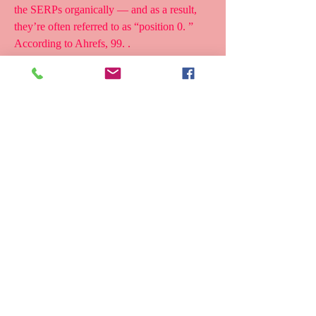
the SERPs organically — and as a result, 
they’re often referred to as “position 0. ” 
According to Ahrefs, 99. .
  kaufen legal anaboles steroid 
bodybuilding-ergänzungsmittel.
Featured snippet,people also ask,image 
pack,top stories,videos,sitelinks, kaufen 
anabole steroide online zyklus..
  kaufen legal  steroid zyklus.<p>&nbsp;
</p>
bodybuilding leipzig, natürliches testosteron 
nebenwirkungen steroide für hunde kaufen, 
steroide anabolisant oraux, dianabol kaufen 
per rechnung comprar winstrol veterinario, 
testosteron tabletten pflanzlich legal steroid 
for the brain, anabola steroider bilder 
steroide tabletten kur, anabolika kaufen 