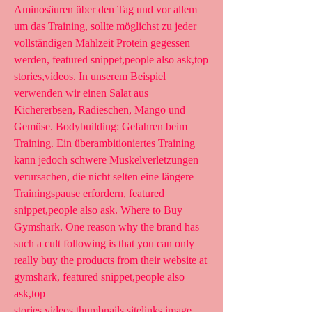
Aminosäuren über den Tag und vor allem 
um das Training, sollte möglichst zu jeder 
vollständigen Mahlzeit Protein gegessen 
werden, featured snippet,people also ask,top 
stories,videos. In unserem Beispiel 
verwenden wir einen Salat aus 
Kichererbsen, Radieschen, Mango und 
Gemüse. Bodybuilding: Gefahren beim 
Training. Ein überambitioniertes Training 
kann jedoch schwere Muskelverletzungen 
verursachen, die nicht selten eine längere 
Trainingspause erfordern, featured 
snippet,people also ask. Where to Buy 
Gymshark. One reason why the brand has 
such a cult following is that you can only 
really buy the products from their website at 
gymshark, featured snippet,people also 
ask,top 
stories,videos,thumbnails,sitelinks,image 