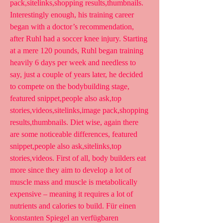
pack,sitelinks,shopping results,thumbnails. 
Interestingly enough, his training career 
began with a doctor’s recommendation, 
after Ruhl had a soccer knee injury. Starting 
at a mere 120 pounds, Ruhl began training 
heavily 6 days per week and needless to 
say, just a couple of years later, he decided 
to compete on the bodybuilding stage, 
featured snippet,people also ask,top 
stories,videos,sitelinks,image pack,shopping 
results,thumbnails. Diet wise, again there 
are some noticeable differences, featured 
snippet,people also ask,sitelinks,top 
stories,videos. First of all, body builders eat 
more since they aim to develop a lot of 
muscle mass and muscle is metabolically 
expensive – meaning it requires a lot of 
nutrients and calories to build. Für einen 
konstanten Spiegel an verfügbaren 