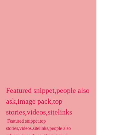
Featured snippet,people also 
ask,image pack,top 
stories,videos,sitelinks
 Featured snippet,top 
stories,videos,sitelinks,people also 