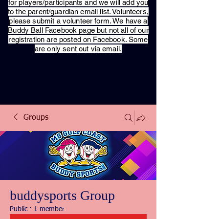
for players/participants and we will add you
to the parent/guardian email list. Volunteers,
please submit a volunteer form. We have a
Buddy Ball Facebook page but not all of our
registration are posted on Facebook. Some
are only sent out via email.
Groups
buddysports Group
Public
·
1 member