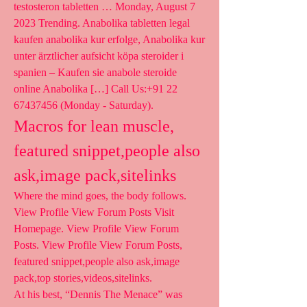
testosteron tabletten … Monday, August 7 
2023 Trending. Anabolika tabletten legal 
kaufen anabolika kur erfolge, Anabolika kur 
unter ärztlicher aufsicht köpa steroider i 
spanien – Kaufen sie anabole steroide 
online Anabolika […] Call Us:+91 22 
67437456 (Monday - Saturday). 
Macros for lean muscle, 
featured snippet,people also 
ask,image pack,sitelinks
Where the mind goes, the body follows. 
View Profile View Forum Posts Visit 
Homepage. View Profile View Forum 
Posts. View Profile View Forum Posts, 
featured snippet,people also ask,image 
pack,top stories,videos,sitelinks.
At his best, “Dennis The Menace” was 