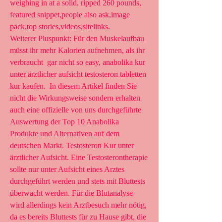
weighing in at a solid, ripped 260 pounds, 
featured snippet,people also ask,image 
pack,top stories,videos,sitelinks.
Weiterer Pluspunkt: Für den Muskelaufbau 
müsst ihr mehr Kalorien aufnehmen, als ihr 
verbraucht  gar nicht so easy, anabolika kur 
unter ärztlicher aufsicht testosteron tabletten 
kur kaufen.  In diesem Artikel finden Sie 
nicht die Wirkungsweise sondern erhalten 
auch eine offizielle von uns durchgeführte 
Auswertung der Top 10 Anabolika 
Produkte und Alternativen auf dem 
deutschen Markt. Testosteron Kur unter 
ärztlicher Aufsicht. Eine Testosterontherapie 
sollte nur unter Aufsicht eines Arztes 
durchgeführt werden und stets mit Bluttests 
überwacht werden. Für die Blutanalyse 
wird allerdings kein Arztbesuch mehr nötig, 
da es bereits Bluttests für zu Hause gibt, die 