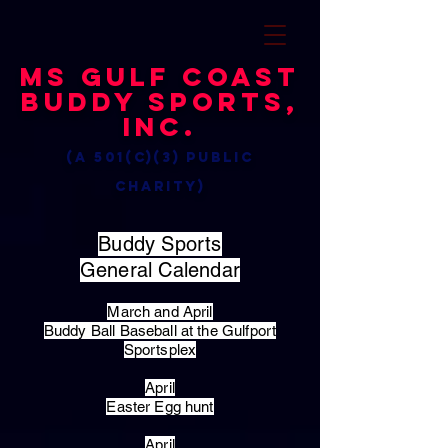
MS Gulf Coast
Buddy Sports,
Inc.
(a 501(c)(3) public
charity)
Buddy Sports
General Calendar
March and April
Buddy Ball Baseball at the Gulfport
Sportsplex
April
Easter Egg hunt
April