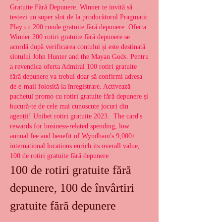
Gratuite Fără Depunere. Winner te invită să 
testezi un super slot de la producătorul Pragmatic 
Play cu 200 runde gratuite fără depunere. Oferta 
Winner 200 rotiri gratuite fără depunere se 
acordă după verificarea contului și este destinată 
slotului John Hunter and the Mayan Gods. Pentru 
a revendica oferta Admiral 100 rotiri gratuite 
fără depunere va trebui doar să confirmi adresa 
de e-mail folosită la înregistrare. Activează 
pachetul promo cu rotiri gratuite fără depunere și 
bucură-te de cele mai cunoscute jocuri din 
agenții! Unibet rotiri gratuite 2023.  The card's 
rewards for business-related spending, low 
annual fee and benefit of Wyndham's 9,000+ 
international locations enrich its overall value, 
100 de rotiri gratuite fără depunere.
100 de rotiri gratuite fără 
depunere, 100 de învârtiri 
gratuite fără depunere