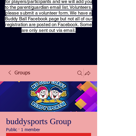
for players/participants and we will add you
to the parent/guardian email list. Volunteers,
please submit a volunteer form. We have a
Buddy Ball Facebook page but not all of our
registration are posted on Facebook. Some
are only sent out via email.
Groups
buddysports Group
Public
·
1 member