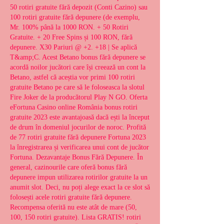
50 rotiri gratuite fără depozit (Conti Cazino) sau 
100 rotiri gratuite fără depunere (de exemplu, 
Mr. 100% până la 1000 RON. + 50 Rotiri 
Gratuite. + 20 Free Spins și 100 RON, fără 
depunere. X30 Pariuri @ +2. +18 | Se aplică 
T&amp;C. Acest Betano bonus fără depunere se 
acordă noilor jucători care își creează un cont la 
Betano, astfel că aceștia vor primi 100 rotiri 
gratuite Betano pe care să le foloseasca la slotul 
Fire Joker de la producătorul Play N GO. Oferta 
eFortuna Casino online România bonus rotiri 
gratuite 2023 este avantajoasă dacă ești la început 
de drum în domeniul jocurilor de noroc. Profită 
de 77 rotiri gratuite fără depunere Fortuna 2023 
la înregistrarea și verificarea unui cont de jucător 
Fortuna. Dezavantaje Bonus Fără Depunere. În 
general, cazinourile care oferă bonus fără 
depunere impun utilizarea rotirilor gratuite la un 
anumit slot. Deci, nu poți alege exact la ce slot să 
folosești acele rotiri gratuite fără depunere. 
Recompensa oferită nu este atât de mare (50, 
100, 150 rotiri gratuite). Lista GRATIS! rotiri 