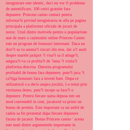
inregistrare este identic, deci nu vor fi probleme 
de autentificare, 100 rotiri gratuite fara 
depunere. Princess casino contact pentru 
informa?ii privind inregistrarea se afla pe pagina 
principala a platformei oficiale de jocuri de 
noroc. Unul dintre motivele pentru o popularitate 
atat de mare a cazinoului online Princess Casino 
este un program de bonusuri interesant. Daca nu 
dori?i sa va asuma?i riscuri din nou, dar a?i auzit 
despre marele jackpot ?i visa?i sa il atinge?i, 
asigura?i-va ca profita?i de ?ansa ?i vizita?i 
platforma descrisa. Datorita programului 
profitabil de bonus fara depunere, pute?i juca ?i 
ca?tiga bonusuri fara a investi bani. Dupa ce 
utilizatorul s-a decis asupra jocului, l-a testat prin 
versiunea demo, pute?i incepe sa face?i o 
depunere. Pentru fiecare suma depusa intr-un 
mod convenabil in cont, jucatorul va primi un 
bonus de premiu. Este important ca un astfel de 
cadou sa fie prezentat dupa fiecare depunere 
facuta de jucator. Bonus Princess casino ' acesta 
este unul dintre argumentele importante in 