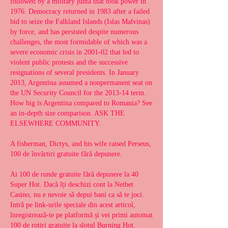
followed by a military junta that took power in 
1976. Democracy returned in 1983 after a failed 
bid to seize the Falkland Islands (Islas Malvinas) 
by force, and has persisted despite numerous 
challenges, the most formidable of which was a 
severe economic crisis in 2001-02 that led to 
violent public protests and the successive 
resignations of several presidents. In January 
2013, Argentina assumed a nonpermanent seat on 
the UN Security Council for the 2013-14 term. 
How big is Argentina compared to Romania? See 
an in-depth size comparison. ASK THE 
ELSEWHERE COMMUNITY.
A fisherman, Dictys, and his wife raised Perseus, 
100 de învârtiri gratuite fără depunere.
Ai 100 de runde gratuite fără depunere la 40 
Super Hot. Dacă îți deschizi cont la Netbet 
Casino, nu e nevoie să depui bani ca să te joci. 
Intră pe link-urile speciale din acest articol, 
înregistrează-te pe platformă și vei primi automat 
100 de rotiri gratuite la slotul Burning Hot. 