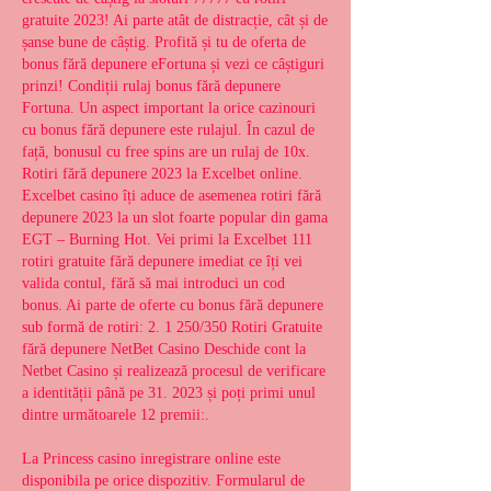
gratuite 2023! Ai parte atât de distracție, cât și de 
șanse bune de câștig. Profită și tu de oferta de 
bonus fără depunere eFortuna și vezi ce câștiguri 
prinzi! Condiții rulaj bonus fără depunere 
Fortuna. Un aspect important la orice cazinouri 
cu bonus fără depunere este rulajul. În cazul de 
față, bonusul cu free spins are un rulaj de 10x. 
Rotiri fără depunere 2023 la Excelbet online. 
Excelbet casino îți aduce de asemenea rotiri fără 
depunere 2023 la un slot foarte popular din gama 
EGT – Burning Hot. Vei primi la Excelbet 111 
rotiri gratuite fără depunere imediat ce îți vei 
valida contul, fără să mai introduci un cod 
bonus. Ai parte de oferte cu bonus fără depunere 
sub formă de rotiri: 2. 1 250/350 Rotiri Gratuite 
fără depunere NetBet Casino Deschide cont la 
Netbet Casino și realizează procesul de verificare 
a identității până pe 31. 2023 și poți primi unul 
dintre următoarele 12 premii:. 
La Princess casino inregistrare online este 
disponibila pe orice dispozitiv. Formularul de 