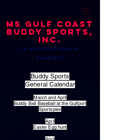
MS Gulf Coast
Buddy Sports,
Inc.
(a 501(c)(3) public
charity)
Buddy Sports
General Calendar
March and April
Buddy Ball Baseball at the Gulfport
Sportsplex
April
Easter Egg hunt
April