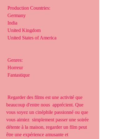
 Production Countries:
 Germany
 India
 United Kingdom
 United States of America
 Genres:
 Horreur
 Fantastique
 Regarder des films est une activité que 
beaucoup d'entre nous  apprécient. Que 
vous soyez un cinéphile passionné ou que 
vous aimiez  simplement passer une soirée 
détente à la maison, regarder un film peut  
être une expérience amusante et 