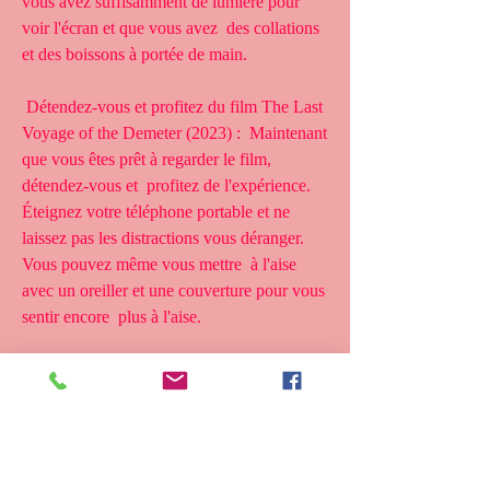
vous avez suffisamment de lumière pour 
voir l'écran et que vous avez  des collations 
et des boissons à portée de main.
 Détendez-vous et profitez du film The Last 
Voyage of the Demeter (2023) :  Maintenant 
que vous êtes prêt à regarder le film, 
détendez-vous et  profitez de l'expérience. 
Éteignez votre téléphone portable et ne  
laissez pas les distractions vous déranger. 
Vous pouvez même vous mettre  à l'aise 
avec un oreiller et une couverture pour vous 
sentir encore  plus à l'aise.
 En suivant ces étapes simples, vous pouvez 
facilement regarder un film  Le Dernier 
Voyage du Demeter (2023) à la maison et 
profiter d'une soirée  de divertissement et de 
détente.