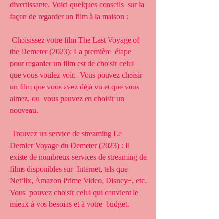
divertissante. Voici quelques conseils  sur la 
façon de regarder un film à la maison :
 Choisissez votre film The Last Voyage of 
the Demeter (2023): La première  étape 
pour regarder un film est de choisir celui 
que vous voulez voir.  Vous pouvez choisir 
un film que vous avez déjà vu et que vous 
aimez, ou  vous pouvez en choisir un 
nouveau.
 Trouvez un service de streaming Le 
Dernier Voyage du Demeter (2023) : Il  
existe de nombreux services de streaming de 
films disponibles sur  Internet, tels que 
Netflix, Amazon Prime Video, Disney+, etc. 
Vous  pouvez choisir celui qui convient le 
mieux à vos besoins et à votre  budget.