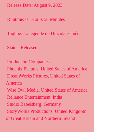
 Release Date: August 9, 2023
 Runtime: 01 Hours 58 Minutes
 Tagline: La légende de Dracula est née.
 Status: Released
 Production Companies:
 Phoenix Pictures, United States of America
 DreamWorks Pictures, United States of 
America
 Wise Owl Media, United States of America
 Reliance Entertainment, India
 Studio Babelsberg, Germany
 StoryWorks Productions, United Kingdom 
of Great Britain and Northern Ireland