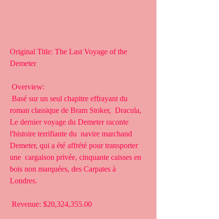
Original Title: The Last Voyage of the 
Demeter
 Overview:
 Basé sur un seul chapitre effrayant du 
roman classique de Bram Stoker,  Dracula, 
Le dernier voyage du Demeter raconte 
l'histoire terrifiante du  navire marchand 
Demeter, qui a été affrété pour transporter 
une  cargaison privée, cinquante caisses en 
bois non marquées, des Carpates à  
Londres.
 Revenue: $20,324,355.00