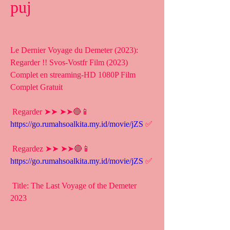
puj
Le Dernier Voyage du Demeter (2023): 
Regarder !! Svos-Vostfr Film (2023) 
Complet en streaming-HD 1080P Film 
Complet Gratuit
 Regarder ➤➤ ➤➤🔴📱 
https://go.rumahsoalkita.my.id/movie/jZS
 ✅
 Regardez ➤➤ ➤➤🔴📱 
https://go.rumahsoalkita.my.id/movie/jZS
 ✅
 Title: The Last Voyage of the Demeter 
2023