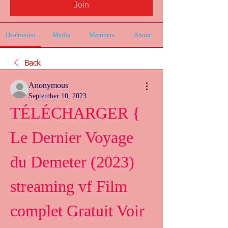
Join
Discussion
Media
Members
About
Back
Anonymous
September 10, 2023
TÉLÉCHARGER { 
Le Dernier Voyage 
du Demeter (2023) 
streaming vf Film 
complet Gratuit Voir 