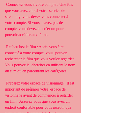
 Connectez-vous à votre compte : Une fois 
que vous avez choisi votre  service de 
streaming, vous devez vous connecter à 
votre compte. Si vous  n'avez pas de 
compte, vous devez en créer un pour 
pouvoir accéder aux  films.
 Recherchez le film : Après vous être 
connecté à votre compte, vous  pouvez 
rechercher le film que vous voulez regarder. 
Vous pouvez le  chercher en utilisant le nom 
du film ou en parcourant les catégories.
 Préparez votre espace de visionnage : Il est 
important de préparer votre  espace de 
visionnage avant de commencer à regarder 
un film.  Assurez-vous que vous avez un 
endroit confortable pour vous asseoir, que  