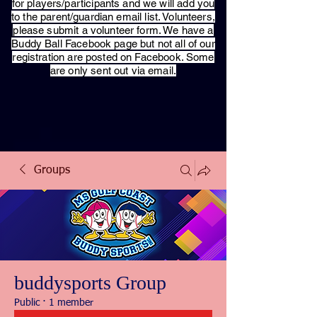
for players/participants and we will add you
to the parent/guardian email list. Volunteers,
please submit a volunteer form. We have a
Buddy Ball Facebook page but not all of our
registration are posted on Facebook. Some
are only sent out via email.
Groups
buddysports Group
Public
·
1 member