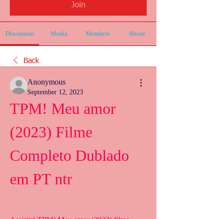
Join
Discussion
Media
Members
About
Back
Anonymous
September 12, 2023
TPM! Meu amor 
(2023) Filme 
Completo Dublado 
em PT ntr