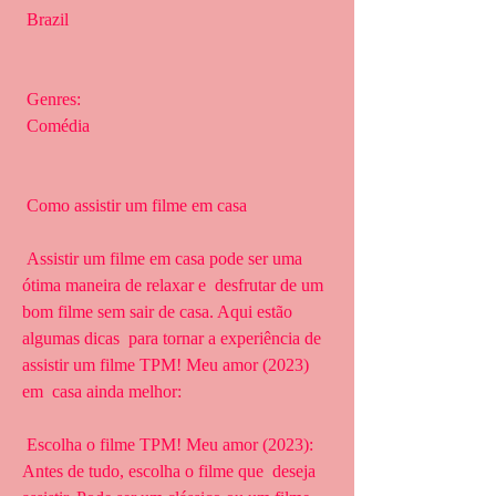
 Brazil
 Genres:
 Comédia
 Como assistir um filme em casa
 Assistir um filme em casa pode ser uma 
ótima maneira de relaxar e  desfrutar de um 
bom filme sem sair de casa. Aqui estão 
algumas dicas  para tornar a experiência de 
assistir um filme TPM! Meu amor (2023) 
em  casa ainda melhor:
 Escolha o filme TPM! Meu amor (2023): 
Antes de tudo, escolha o filme que  deseja 