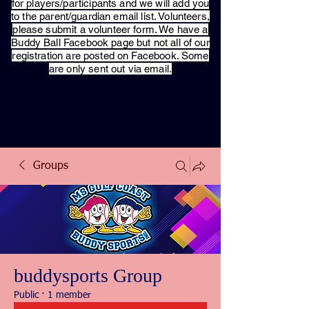
for players/participants and we will add you
to the parent/guardian email list. Volunteers,
please submit a volunteer form. We have a
Buddy Ball Facebook page but not all of our
registration are posted on Facebook. Some
are only sent out via email.
Groups
buddysports Group
Public
·
1 member