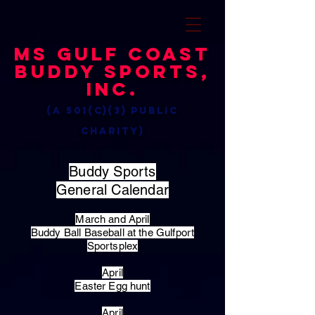
MS Gulf Coast
Buddy Sports,
Inc.
(a 501(c)(3) public
charity)
Buddy Sports
General Calendar
March and April
Buddy Ball Baseball at the Gulfport
Sportsplex
April
Easter Egg hunt
April