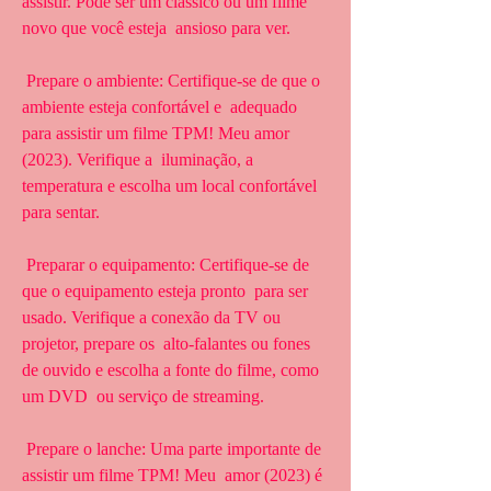
assistir. Pode ser um clássico ou um filme 
novo que você esteja  ansioso para ver.
 Prepare o ambiente: Certifique-se de que o 
ambiente esteja confortável e  adequado 
para assistir um filme TPM! Meu amor 
(2023). Verifique a  iluminação, a 
temperatura e escolha um local confortável 
para sentar.
 Preparar o equipamento: Certifique-se de 
que o equipamento esteja pronto  para ser 
usado. Verifique a conexão da TV ou 
projetor, prepare os  alto-falantes ou fones 
de ouvido e escolha a fonte do filme, como 
um DVD  ou serviço de streaming.
 Prepare o lanche: Uma parte importante de 
assistir um filme TPM! Meu  amor (2023) é 