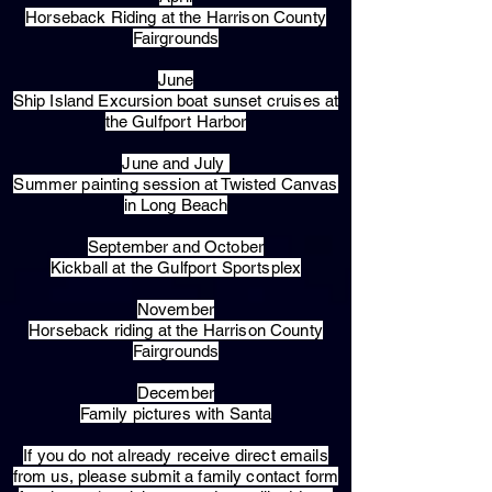
Horseback Riding at the Harrison County
Fairgrounds
June
Ship Island Excursion boat sunset cruises at
the Gulfport Harbor
June and July
Summer painting session at Twisted Canvas
in Long Beach
September and October
Kickball at the Gulfport Sportsplex
November
Horseback riding at the Harrison County
Fairgrounds
December
Family pictures with Santa
​If you do not already receive direct emails
from us, please submit a family contact form