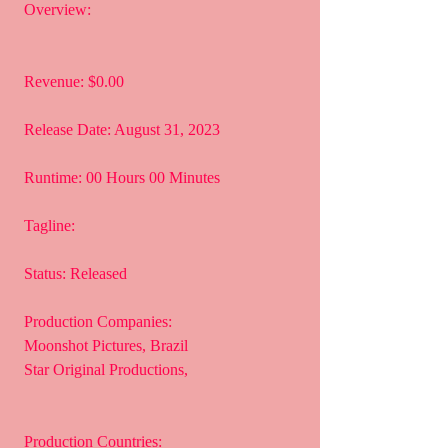
 Overview:
 Revenue: $0.00
 Release Date: August 31, 2023
 Runtime: 00 Hours 00 Minutes
 Tagline: 
 Status: Released
 Production Companies:
 Moonshot Pictures, Brazil
 Star Original Productions,  
 Production Countries: