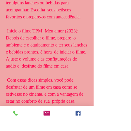
ter alguns lanches ou bebidas para 
acompanhar. Escolha  seus petiscos 
favoritos e prepare-os com antecedência.
 Inicie o filme TPM! Meu amor (2023): 
Depois de escolher o filme, prepare  o 
ambiente e o equipamento e ter seus lanches 
e bebidas prontos, é hora  de iniciar o filme. 
Ajuste o volume e as configurações de 
áudio e  desfrute do filme em casa.
 Com essas dicas simples, você pode 
desfrutar de um filme em casa como se  
estivesse no cinema, e com a vantagem de 
estar no conforto de sua  própria casa. 
Aproveite!
 Assistir TPM! Meu amor