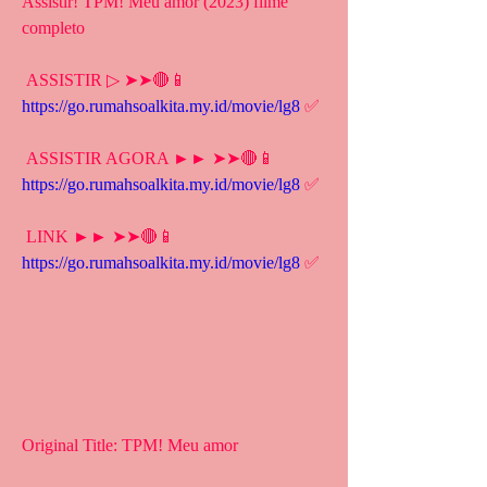
Assistir! TPM! Meu amor (2023) filme 
completo
 ASSISTIR ▷ ➤➤🔴📱 
https://go.rumahsoalkita.my.id/movie/lg8
 ✅
 ASSISTIR AGORA ►► ➤➤🔴📱 
https://go.rumahsoalkita.my.id/movie/lg8
 ✅
 LINK ►► ➤➤🔴📱 
https://go.rumahsoalkita.my.id/movie/lg8
 ✅
Original Title: TPM! Meu amor