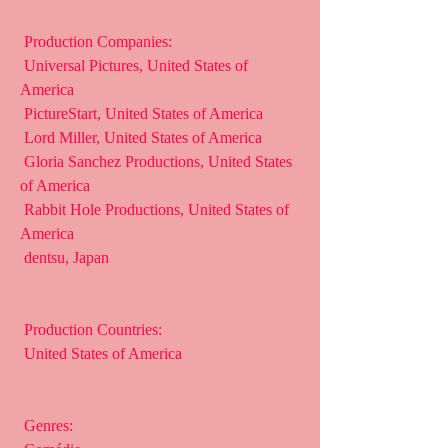
 Production Companies:
 Universal Pictures, United States of 
America
 PictureStart, United States of America
 Lord Miller, United States of America
 Gloria Sanchez Productions, United States 
of America
 Rabbit Hole Productions, United States of 
America
 dentsu, Japan
 Production Countries:
 United States of America
 Genres: