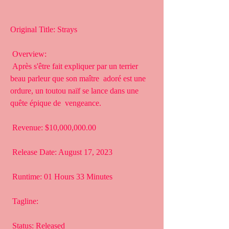
Original Title: Strays
 Overview:
 Après s'être fait expliquer par un terrier 
beau parleur que son maître  adoré est une 
ordure, un toutou naïf se lance dans une 
quête épique de  vengeance.
 Revenue: $10,000,000.00
 Release Date: August 17, 2023
 Runtime: 01 Hours 33 Minutes
 Tagline: 
 Status: Released