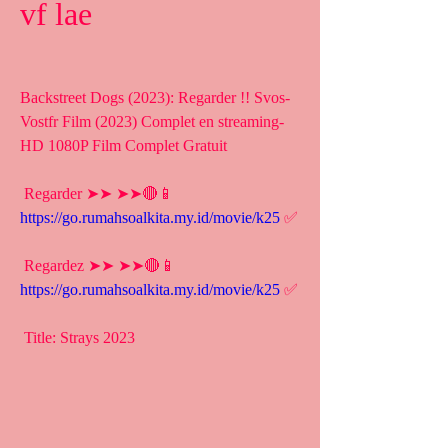
vf lae
Backstreet Dogs (2023): Regarder !! Svos-
Vostfr Film (2023) Complet en streaming-
HD 1080P Film Complet Gratuit
 Regarder ➤➤ ➤➤🔴📱 
https://go.rumahsoalkita.my.id/movie/k25
 ✅
 Regardez ➤➤ ➤➤🔴📱 
https://go.rumahsoalkita.my.id/movie/k25
 ✅
 Title: Strays 2023