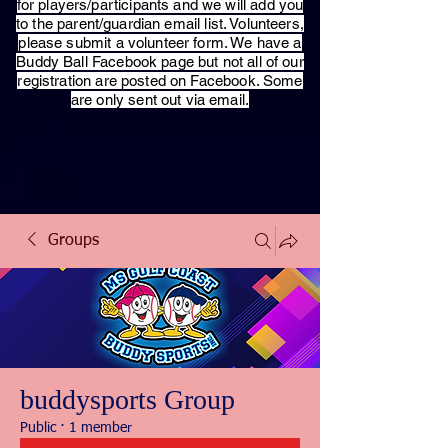
for players/participants and we will add you
to the parent/guardian email list. Volunteers,
please submit a volunteer form. We have a
Buddy Ball Facebook page but not all of our
registration are posted on Facebook. Some
are only sent out via email.
Groups
buddysports Group
Public
·
1 member