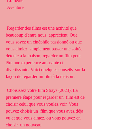
 Comédie
 Aventure
 Regarder des films est une activité que 
beaucoup d'entre nous  apprécient. Que 
vous soyez un cinéphile passionné ou que 
vous aimiez  simplement passer une soirée 
détente à la maison, regarder un film peut  
être une expérience amusante et 
divertissante. Voici quelques conseils  sur la 
façon de regarder un film à la maison :
 Choisissez votre film Strays (2023): La 
première étape pour regarder un  film est de 
choisir celui que vous voulez voir. Vous 
pouvez choisir un  film que vous avez déjà 
vu et que vous aimez, ou vous pouvez en 
choisir  un nouveau.