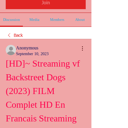
Join
Discussion
Media
Members
About
Back
Anonymous
September 10, 2023
[HD]~ Streaming vf 
Backstreet Dogs 
(2023) FILM 
Complet HD En 
Francais Streaming 