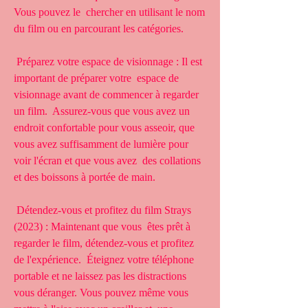
Vous pouvez le  chercher en utilisant le nom 
du film ou en parcourant les catégories.
 Préparez votre espace de visionnage : Il est 
important de préparer votre  espace de 
visionnage avant de commencer à regarder 
un film.  Assurez-vous que vous avez un 
endroit confortable pour vous asseoir, que  
vous avez suffisamment de lumière pour 
voir l'écran et que vous avez  des collations 
et des boissons à portée de main.
 Détendez-vous et profitez du film Strays 
(2023) : Maintenant que vous  êtes prêt à 
regarder le film, détendez-vous et profitez 
de l'expérience.  Éteignez votre téléphone 
portable et ne laissez pas les distractions  
vous déranger. Vous pouvez même vous 