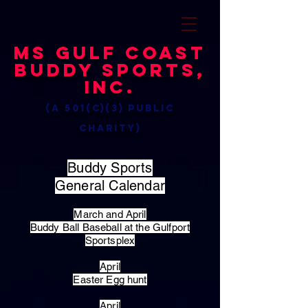
MS Gulf Coast
Buddy Sports,
Inc.
(a 501(c)(3) public
charity)
Buddy Sports
General Calendar
March and April
Buddy Ball Baseball at the Gulfport
Sportsplex
April
Easter Egg hunt
April