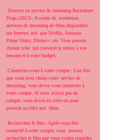
 Trouvez un service de streaming Backstreet 
Dogs (2023) : Il existe de  nombreux 
services de streaming de films disponibles 
sur Internet, tels  que Netflix, Amazon 
Prime Video, Disney+, etc. Vous pouvez 
choisir celui  qui convient le mieux à vos 
besoins et à votre budget.
 Connectez-vous à votre compte : Une fois 
que vous avez choisi votre  service de 
streaming, vous devez vous connecter à 
votre compte. Si vous  n'avez pas de 
compte, vous devez en créer un pour 
pouvoir accéder aux  films.
 Recherchez le film : Après vous être 
connecté à votre compte, vous  pouvez 
rechercher le film que vous voulez regarder. 