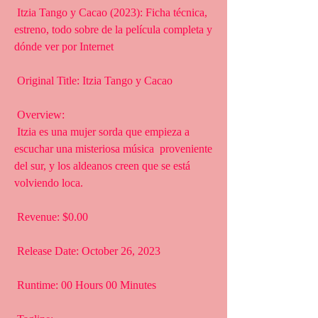
 Itzia Tango y Cacao (2023): Ficha técnica, 
estreno, todo sobre de la película completa y 
dónde ver por Internet
 Original Title: Itzia Tango y Cacao
 Overview:
 Itzia es una mujer sorda que empieza a 
escuchar una misteriosa música  proveniente 
del sur, y los aldeanos creen que se está 
volviendo loca.
 Revenue: $0.00
 Release Date: October 26, 2023
 Runtime: 00 Hours 00 Minutes