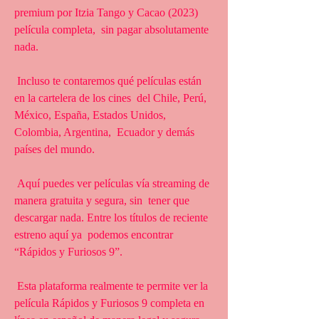
premium por Itzia Tango y Cacao (2023) 
película completa,  sin pagar absolutamente 
nada.
 Incluso te contaremos qué películas están 
en la cartelera de los cines  del Chile, Perú, 
México, España, Estados Unidos, 
Colombia, Argentina,  Ecuador y demás 
países del mundo.
 Aquí puedes ver películas vía streaming de 
manera gratuita y segura, sin  tener que 
descargar nada. Entre los títulos de reciente 
estreno aquí ya  podemos encontrar 
“Rápidos y Furiosos 9”.
 Esta plataforma realmente te permite ver la 
película Rápidos y Furiosos 9 completa en 