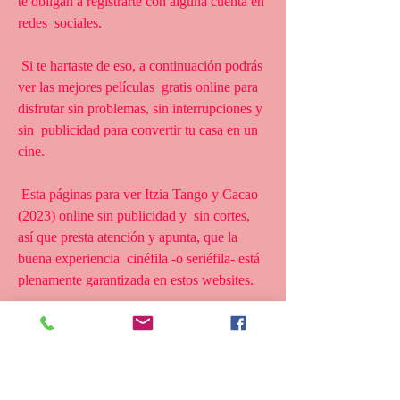
te obligan a registrarte con alguna cuenta en 
redes  sociales.
 Si te hartaste de eso, a continuación podrás 
ver las mejores películas  gratis online para 
disfrutar sin problemas, sin interrupciones y 
sin  publicidad para convertir tu casa en un 
cine.
 Esta páginas para ver Itzia Tango y Cacao 
(2023) online sin publicidad y  sin cortes, 
así que presta atención y apunta, que la 
buena experiencia  cinéfila -o seriéfila- está 
plenamente garantizada en estos websites.
 Si no tienes los códigos de Netflix a la 
mano o tu conexión no te  permite descargar 
películas gratis en Mega HD, conoce cómo 
ver películas  de acción, terror, comedias, 