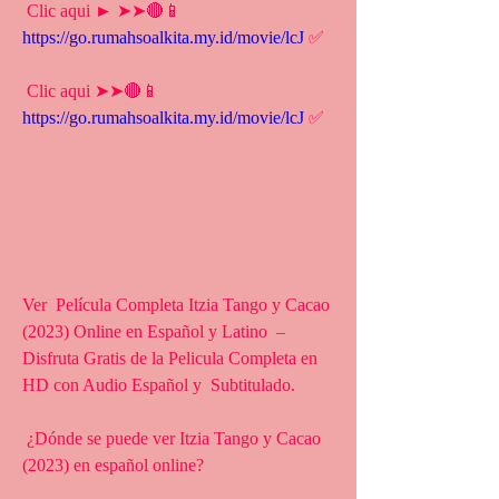
 Clic aqui ► ➤➤🔴📱 
https://go.rumahsoalkita.my.id/movie/lcJ
 ✅
 Clic aqui ➤➤🔴📱 
https://go.rumahsoalkita.my.id/movie/lcJ
 ✅
Ver  Película Completa Itzia Tango y Cacao 
(2023) Online en Español y Latino  – 
Disfruta Gratis de la Pelicula Completa en 
HD con Audio Español y  Subtitulado.
 ¿Dónde se puede ver Itzia Tango y Cacao 
(2023) en español online?