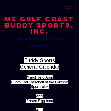
MS Gulf Coast
Buddy Sports,
Inc.
(a 501(c)(3) public
charity)
Buddy Sports
General Calendar
March and April
Buddy Ball Baseball at the Gulfport
Sportsplex
April
Easter Egg hunt
April