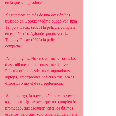
en la que se reproduce.
 Seguramnte en más de una ocasión has 
buscado en Google “¿cómo puedo ver  Itzia 
Tango y Cacao (2023) la película completa 
en español?” o “¿dónde  puedo ver Itzia 
Tango y Cacao (2023) la película 
completa?”
 No lo niegues. No eres el único. Todos los 
días, millones de personas  intentan ver 
Película online desde sus computadoras, 
laptops,  smartphones, tablets o cual sea el 
dispositivo móvil de su preferencia.
 Sin embargo, la navegación muchas veces 
termina en páginas web que no  cumplen lo 
prometido, que aseguran tener los últimos 
estrenos, pero que  solo te derivan de un site 