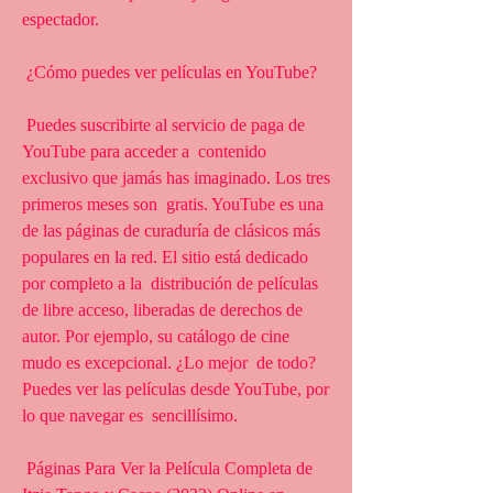
espectador.
 ¿Cómo puedes ver películas en YouTube?
 Puedes suscribirte al servicio de paga de 
YouTube para acceder a  contenido 
exclusivo que jamás has imaginado. Los tres 
primeros meses son  gratis. YouTube es una 
de las páginas de curaduría de clásicos más  
populares en la red. El sitio está dedicado 
por completo a la  distribución de películas 
de libre acceso, liberadas de derechos de  
autor. Por ejemplo, su catálogo de cine 
mudo es excepcional. ¿Lo mejor  de todo? 
Puedes ver las películas desde YouTube, por 
lo que navegar es  sencillísimo.
 Páginas Para Ver la Película Completa de 