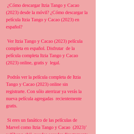
 ¿Cómo descargar Itzia Tango y Cacao 
(2023) desde la móvil? ¿Cómo descargar la 
película Itzia Tango y Cacao (2023) en 
español?
 Ver Itzia Tango y Cacao (2023) película 
completa en español. Disfrutar  de la 
película completa Itzia Tango y Cacao 
(2023) online, gratis y  legal.
 Podrás ver la película completa de Itzia 
Tango y Cacao (2023) online sin  
registrarte. Con sólo aterrizar ya verás la 
nueva película agregadas  recientemente 
gratis.
 Si eres un fanático de las películas de 
Marvel como Itzia Tango y Cacao  (2023)’ 