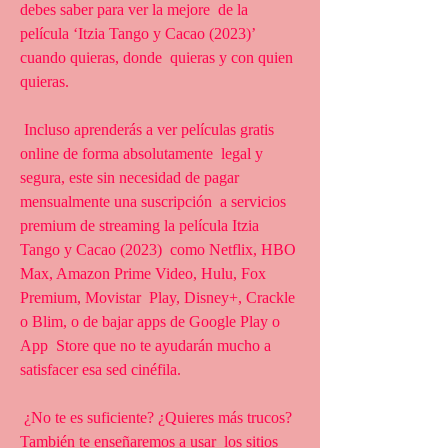
debes saber para ver la mejore  de la 
película ‘Itzia Tango y Cacao (2023)’ 
cuando quieras, donde  quieras y con quien 
quieras.
 Incluso aprenderás a ver películas gratis 
online de forma absolutamente  legal y 
segura, este sin necesidad de pagar 
mensualmente una suscripción  a servicios 
premium de streaming la película Itzia 
Tango y Cacao (2023)  como Netflix, HBO 
Max, Amazon Prime Video, Hulu, Fox 
Premium, Movistar  Play, Disney+, Crackle 
o Blim, o de bajar apps de Google Play o 
App  Store que no te ayudarán mucho a 
satisfacer esa sed cinéfila.
 ¿No te es suficiente? ¿Quieres más trucos? 
También te enseñaremos a usar  los sitios 