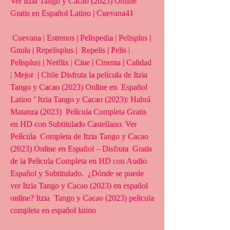
Ver Itzia Tango y Cacao (2023) Online 
Gratis en Español Latino | Cuevana41
 Cuevana | Estrenos | Pelispedia | Pelisplus | 
Gnula | Repelisplus |  Repelis | Pelis | 
Pelisplus| | Netflix | Cine | Cinema | Calidad 
| Mejor  | Chile Disfruta la película de Itzia 
Tango y Cacao (2023) Online en  Español 
Latino ’ Itzia Tango y Cacao (2023): Habrá 
Matanza (2023)  Película Completa Gratis 
en HD con Subtitulado Castellano. Ver 
Película  Completa de Itzia Tango y Cacao 
(2023) Online en Español – Disfruta  Gratis 
de la Pelicula Completa en HD con Audio 
Español y Subtitulado.  ¿Dónde se puede 
ver Itzia Tango y Cacao (2023) en español 
online? Itzia  Tango y Cacao (2023) pelicula 
completa en español latino