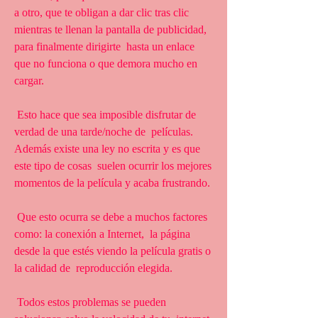
a otro, que te obligan a dar clic tras clic  
mientras te llenan la pantalla de publicidad, 
para finalmente dirigirte  hasta un enlace 
que no funciona o que demora mucho en 
cargar.
 Esto hace que sea imposible disfrutar de 
verdad de una tarde/noche de  películas. 
Además existe una ley no escrita y es que 
este tipo de cosas  suelen ocurrir los mejores 
momentos de la película y acaba frustrando.
 Que esto ocurra se debe a muchos factores 
como: la conexión a Internet,  la página 
desde la que estés viendo la película gratis o 
la calidad de  reproducción elegida.
 Todos estos problemas se pueden 