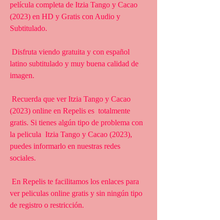
película completa de Itzia Tango y Cacao 
(2023) en HD y Gratis con Audio y 
Subtitulado.
 Disfruta viendo gratuita y con español 
latino subtitulado y muy buena calidad de 
imagen.
 Recuerda que ver Itzia Tango y Cacao 
(2023) online en Repelis es  totalmente 
gratis. Si tienes algún tipo de problema con 
la pelicula  Itzia Tango y Cacao (2023), 
puedes informarlo en nuestras redes  
sociales.
 En Repelis te facilitamos los enlaces para 
ver peliculas online gratis y sin ningún tipo 
de registro o restricción.