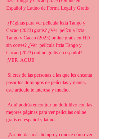
Itzia Tango y Cacao (2023) Online en 
Español y Latino de Forma Legal y Gratis
 ¿Páginas para ver película Itzia Tango y 
Cacao (2023) gratis? ¿Ver  película Itzia 
Tango y Cacao (2023) online gratis en HD 
sin cortes? ¿Ver  película Itzia Tango y 
Cacao (2023) online gratis en español? 
¡VER  AQUI!
 Si eres de las personas a las que les encanta 
pasar los domingos de películas y manta, 
este artículo te interesa y mucho.
 Aquí podrás encontrar un definitivo con las 
mejores páginas para ver películas online 
gratis en español y latino.
 ¡No pierdas más tiempo y conoce cómo ver 