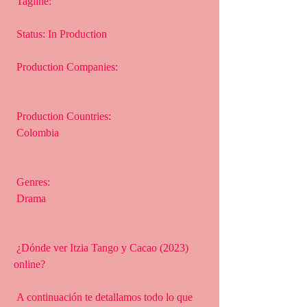
 Tagline: 
 Status: In Production
 Production Companies:
 Production Countries:
 Colombia
 Genres:
 Drama
 ¿Dónde ver Itzia Tango y Cacao (2023) 
online?
 A continuación te detallamos todo lo que 