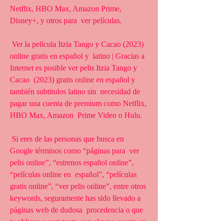
Netflix, HBO Max, Amazon Prime, 
Disney+, y otros para  ver películas.
 Ver la película Itzia Tango y Cacao (2023) 
online gratis en español y  latino | Gracias a 
Internet es posible ver pelis Itzia Tango y 
Cacao  (2023) gratis online en español y 
también subtitulos latino sin  necesidad de 
pagar una cuenta de premium como Netflix, 
HBO Max, Amazon  Prime Video o Hulu.
 Si eres de las personas que busca en 
Google términos como “páginas para  ver 
pelis online”, “estrenos español online”, 
“películas online en  español”, “películas 
gratis online”, “ver pelis online”, entre otros  
keywords, seguramente has sido llevado a 
páginas web de dudosa  procedencia o que 