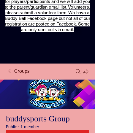
for players/participants and we will add you
to the parent/guardian email list. Volunteers,
please submit a volunteer form. We have a
Buddy Ball Facebook page but not all of our
registration are posted on Facebook. Some
are only sent out via email.
Groups
buddysports Group
Public
·
1 member