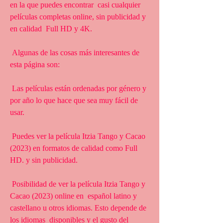
en la que puedes encontrar  casi cualquier 
películas completas online, sin publicidad y 
en calidad  Full HD y 4K.
 Algunas de las cosas más interesantes de 
esta página son:
 Las películas están ordenadas por género y 
por año lo que hace que sea muy fácil de 
usar.
 Puedes ver la película Itzia Tango y Cacao 
(2023) en formatos de calidad como Full 
HD. y sin publicidad.
 Posibilidad de ver la película Itzia Tango y 
Cacao (2023) online en  español latino y 
castellano u otros idiomas. Esto depende de 
los idiomas  disponibles y el gusto del 