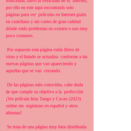
solucionar, salvo la velocidad de tu  internet, 
por ello en este aqui encontrarás solo 
páginas para ver  películas en Internet gratis 
en castellano y sin cortes de gran calidad  
dónde estás problemas no existen o son muy 
poco comunes.
 Por supuesto esta página están libres de 
virus y el listado se actualiza  conforme a las 
nuevas páginas que van apareciendo y 
aquellas que se van  cerrando.
 De las páginas más conocidas, cabe duda 
de que cumple su objetivo a la  perfección 
¡Ver película Itzia Tango y Cacao (2023) 
online sin  registrase en español y otros 
idiomas!
 Se trata de una página muy bien distribuida 