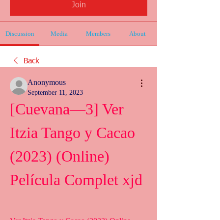
Join
Discussion
Media
Members
About
Back
Anonymous
September 11, 2023
[Cuevana—3] Ver 
Itzia Tango y Cacao 
(2023) (Online) 
Película Complet xjd