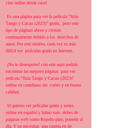
cine online desde casa!
 Es una página para ver la película “Itzia 
Tango y Cacao (2023)” gratis,  pero este 
tipo de páginas abren y cierran 
continuamente debido a los  derechos de 
autor. Por este motivo, cada vez es más 
difícil ver  películas gratis en Internet.
 ¡No te desesperes! con este aqui podrás 
encontrar las mejores páginas  para ver 
película “Itzia Tango y Cacao (2023)” 
online en castellano sin  cortes y en buena 
calidad.
 Si quieres ver películas gratis y series 
online en español y latino solo  debes de 
páginas web como Repelis-play, ponerte al 
día. Y no necesitas  una cuenta en de 