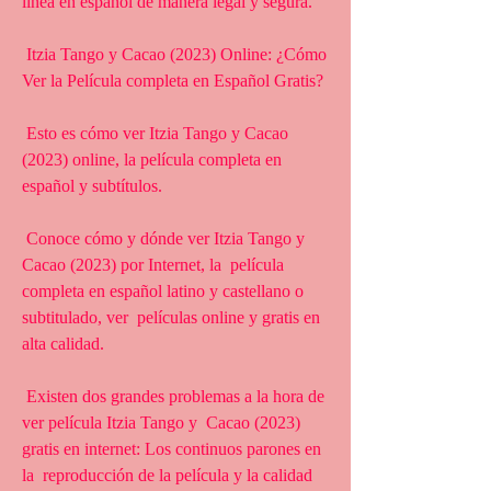
línea en español de manera legal y segura.
 Itzia Tango y Cacao (2023) Online: ¿Cómo 
Ver la Película completa en Español Gratis?
 Esto es cómo ver Itzia Tango y Cacao 
(2023) online, la película completa en 
español y subtítulos.
 Conoce cómo y dónde ver Itzia Tango y 
Cacao (2023) por Internet, la  película 
completa en español latino y castellano o 
subtitulado, ver  películas online y gratis en 
alta calidad.
 Existen dos grandes problemas a la hora de 
ver película Itzia Tango y  Cacao (2023) 
gratis en internet: Los continuos parones en 
la  reproducción de la película y la calidad 