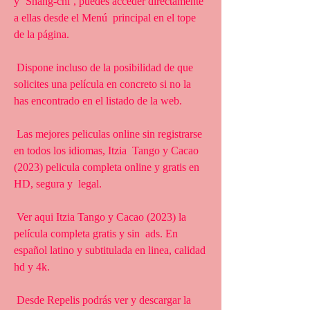
y ‘Shang-chi’, puedes acceder directamente 
a ellas desde el Menú  principal en el tope 
de la página.
 Dispone incluso de la posibilidad de que 
solicites una película en concreto si no la 
has encontrado en el listado de la web.
 Las mejores peliculas online sin registrarse 
en todos los idiomas, Itzia  Tango y Cacao 
(2023) pelicula completa online y gratis en 
HD, segura y  legal.
 Ver aqui Itzia Tango y Cacao (2023) la 
película completa gratis y sin  ads. En 
español latino y subtitulada en linea, calidad 
hd y 4k.
 Desde Repelis podrás ver y descargar la 