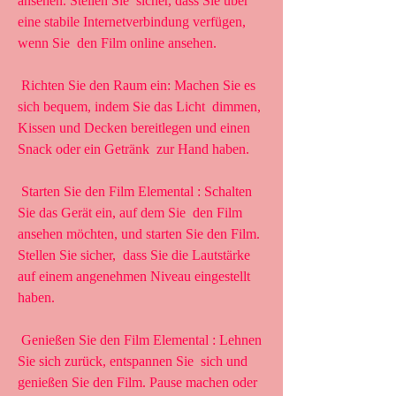
ansehen. Stellen Sie  sicher, dass Sie über 
eine stabile Internetverbindung verfügen, 
wenn Sie  den Film online ansehen.
 Richten Sie den Raum ein: Machen Sie es 
sich bequem, indem Sie das Licht  dimmen, 
Kissen und Decken bereitlegen und einen 
Snack oder ein Getränk  zur Hand haben.
 Starten Sie den Film Elemental : Schalten 
Sie das Gerät ein, auf dem Sie  den Film 
ansehen möchten, und starten Sie den Film. 
Stellen Sie sicher,  dass Sie die Lautstärke 
auf einem angenehmen Niveau eingestellt 
haben.
 Genießen Sie den Film Elemental : Lehnen 
Sie sich zurück, entspannen Sie  sich und 
genießen Sie den Film. Pause machen oder 