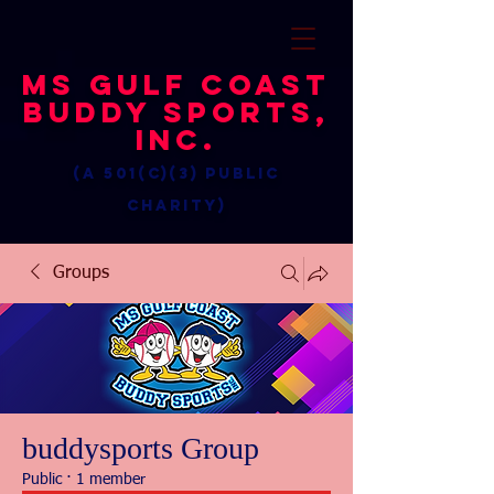
MS Gulf Coast
Buddy Sports,
Inc.
(a 501(c)(3) public
charity)
Groups
buddysports Group
Public
·
1 member