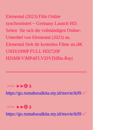
Elemental (2023) Film Online 
synchronisiert ~ Germany Launch HD. 
Sehen  Sie sich die vollständigen Online-
Untertitel von Elemental (2023) an.  
Elemental Sieh dir kostenlos Filme an.|4K 
UHD|1090P FULL HD|720P  
HD|MKV|MP4|FLV|DVD|Blu-Ray|
===============================
 >>> ➤➤🔴📱 
https://go.rumahsoalkita.my.id/movie/k09
 ✅
 >>> ➤➤🔴📱 
https://go.rumahsoalkita.my.id/movie/k09
 ✅