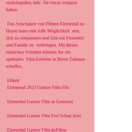
zurückspulen, falls  Sie etwas verpasst 
haben.
 Das Anschauen von Filmen Elemental zu 
Hause kann eine tolle Möglichkeit  sein, 
sich zu entspannen und Zeit mit Freunden 
und Familie zu  verbringen. Mit diesen 
einfachen Schritten können Sie ein 
optimales  Film-Erlebnis in Ihrem Zuhause 
schaffen.
 Etikett 
 Elemental 2023 Ganzer Film Flix
 Elemental Ganzer Film in Germany
 Elemental Ganzer Film Frei Schau Jetzt
 Elemental Ganzer Film goFilme