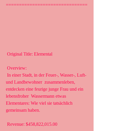
===============================
 Original Title: Elemental
 Overview:
 In einer Stadt, in der Feuer-, Wasser-, Luft- 
und Landbewohner  zusammenleben, 
entdecken eine feurige junge Frau und ein 
lebensfroher  Wassermann etwas 
Elementares: Wie viel sie tatsächlich 
gemeinsam haben.
 Revenue: $458,822,015.00