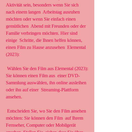
Aktivität sein, besonders wenn Sie sich 
nach einem langen  Arbeitstag ausruhen 
möchten oder wenn Sie einfach einen 
gemütlichen  Abend mit Freunden oder der 
Familie verbringen möchten. Hier sind 
einige  Schritte, die Ihnen helfen können, 
einen Film zu Hause anzusehen  Elemental 
(2023):
 Wählen Sie den Film aus Elemental (2023): 
Sie können einen Film aus  einer DVD-
Sammlung auswählen, ihn online ausleihen 
oder ihn auf einer  Streaming-Plattform 
ansehen.
 Entscheiden Sie, wo Sie den Film ansehen 
möchten: Sie können den Film  auf Ihrem 
Fernseher, Computer oder Mobilgerät 