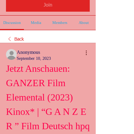
Join
Discussion
Media
Members
About
Back
Anonymous
September 10, 2023
Jetzt Anschauen: 
GANZER Film 
Elemental (2023) 
Kinox* | “G A N Z E 
R ” Film Deutsch hpq