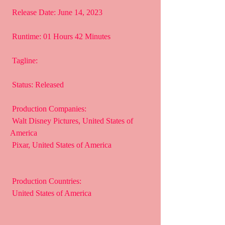
 Release Date: June 14, 2023
 Runtime: 01 Hours 42 Minutes
 Tagline: 
 Status: Released
 Production Companies:
 Walt Disney Pictures, United States of 
America
 Pixar, United States of America
 Production Countries:
 United States of America