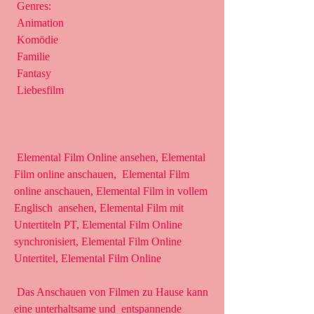
 Genres:
 Animation
 Komödie
 Familie
 Fantasy
 Liebesfilm
 Elemental Film Online ansehen, Elemental 
Film online anschauen,  Elemental Film 
online anschauen, Elemental Film in vollem 
Englisch  ansehen, Elemental Film mit 
Untertiteln PT, Elemental Film Online  
synchronisiert, Elemental Film Online 
Untertitel, Elemental Film Online
 Das Anschauen von Filmen zu Hause kann 
eine unterhaltsame und  entspannende 