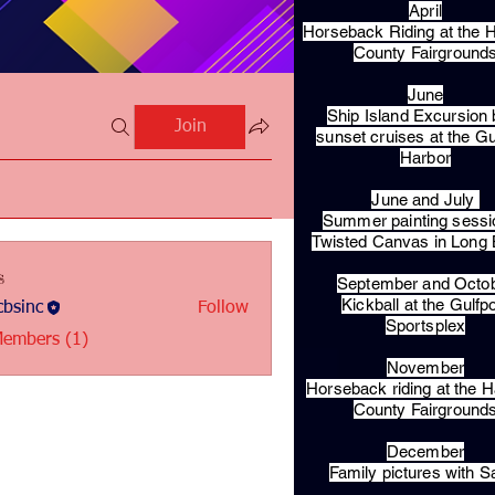
April
Horseback Riding at the H
County Fairground
June
Ship Island Excursion 
Join
sunset cruises at the Gu
Harbor
June and July
Summer painting sessi
Twisted Canvas in Long
s
September and Octo
Kickball at the Gulfp
bsinc
Follow
c
Sportsplex
Members (1)
November
Horseback riding at the H
County Fairground
December
Family pictures with S