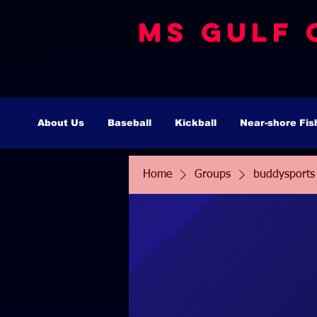
MS Gulf 
About Us
Baseball
Kickball
Near-shore Fis
Home
Groups
buddysports