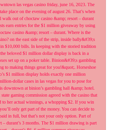
owntown las vegas casino friday, june 16, 2023. The 
 take place on the evening of august 26. That’s when 
ll walk out of choctaw casino &amp; resort – durant 
sts earn entries for the $1 million giveaway by using 
hoctaw casino &amp; resort – durant. Where is the 
sino? on the east side of the strip, inside bally&#39;s 
in $10,000 bills. In keeping with the storied tradition 
the beloved $1 million dollar display is back in a 
oxes set up on a poker table. Binion&#39;s gambling 
ing to making things great for you!&quot;. Horseshoe 
’s $1 million display holds exactly one million 
million-dollar cases in las vegas for you to pose for 
 is downtown at binion’s gambling hall &amp; hotel. 
 state gaming commission agreed with the casino that 
 to her actual winnings, a whopping $2. If you win 
 you’ll only get part of the money. You can decide to 
aid in full, but that’s not your only option. Part of 
 – durant’s 3 months. The $1 million drawing is part 
ort – durant’s $6. 6 million summer giveaway 