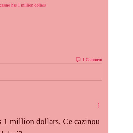
asino has 1 million dollars
1 Comment
 1 million dollars. Ce cazinou 