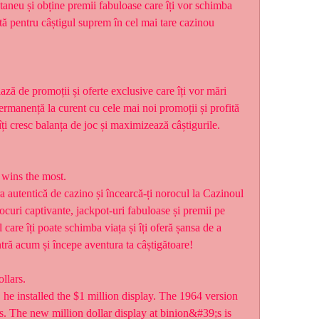
taneu și obține premii fabuloase care îți vor schimba 
ptă pentru câștigul suprem în cel mai tare cazinou 
ză de promoții și oferte exclusive care îți vor mări 
permanență la curent cu cele mai noi promoții și profită 
ți cresc balanța de joc și maximizează câștigurile.
 wins the most.
a autentică de cazino și încearcă-ți norocul la Cazinoul 
curi captivante, jackpot-uri fabuloase și premii pe 
care îți poate schimba viața și îți oferă șansa de a 
ntră acum și începe aventura ta câștigătoare!
llars.
he installed the $1 million display. The 1964 version 
. The new million dollar display at binion&#39;s is 