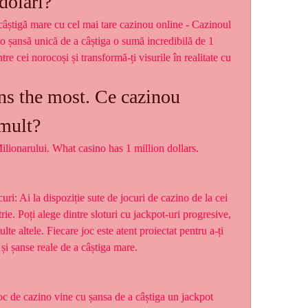
dolari?
 câștigă mare cu cel mai tare cazinou online - Cazinoul 
o șansă unică de a câștiga o sumă incredibilă de 1 
tre cei norocoși și transformă-ți visurile în realitate cu 
s the most. Ce cazinou 
 mult?
ilionarului. What casino has 1 million dollars.
uri: Ai la dispoziție sute de jocuri de cazino de la cei 
ie. Poți alege dintre sloturi cu jackpot-uri progresive, 
lte altele. Fiecare joc este atent proiectat pentru a-ți 
 și șanse reale de a câștiga mare.
oc de cazino vine cu șansa de a câștiga un jackpot 